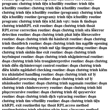
program: chương trình tiện íchutility routine: trình tiện
íchutility routine: chương trình tiện íchutility routine: đoạn
chương trình tiện íchutility routine (program): chương trình
tiện íchutility routine (program): trình tiện íchutility routine
program: chương trình tiện íchLĩnh vực: toán & tinđoạn
chương trìnhRPL exit routine: đoạn chương trình thoát
RPLerror correction routine: đoạn chương trình sửa lỗierror
detection routine: đoạn chương trình phát hiện lỗiexecutive
routine: đoạn chương trình thi hànhexit routine: đoạn chương
trình thoátfetch routine: đoạn chương trình tìm nạpfile opening
routine: đoạn chương trình mở tập tingenerating routine: đoạn
chương trình sinhin-line exit routine: đoạn chương trình
tuyếninput routine: đoạn chương trình nhậpinternal routine:
đoạn chương trình bên tronginterpretive routine: đoạn chương
trình diễn dịchinterrupt control routine: đoạn chương trình
điều khiển ngắtlabel checking routine: đoạn chương trình kiểm
tra nhãnlabel handling routine: đoạn chương trình xử lý
nhãnlabel processing routine: đoạn chương trình xử lý
nhãnloader routine: đoạn chương trình nạpmain routine: đoạn
chương trình chínhrecovery routine: đoạn chương trình hồi
phụcrecursive routine: đoạn chương trình đệ quyservice
routine: đoạn chương trình dịch vụtracing routine: đoạn
chương trình tìm vếtutility routine: đoạn chương trình tiện
íchRPL exit routinethủ tục thoát RPLaccess method
routinechương trình phương pháp truy cậpaccess method