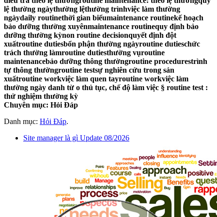
điều tra theo lệ thườngroutine maintenance: theo lệ thườngquy
lệ thường ngàythường lệthường trìnhviệc làm thường
ngàydaily routinethời gian biểumaintenance routinekế hoạch
bảo dưỡng thường xuyênmaintenance routinequy định bảo
dưỡng thường kỳnon routine decisionquyết định đột
xuấtroutine dutiesbổn phận thường ngàyroutine dutieschức
trách thường làmroutine dutiesthường vụroutine
maintenancebảo dưỡng thông thườngroutine procedurestrình
tự thông thườngroutine testsự nghiên cứu trong sản
xuấtroutine workviệc làm quen tayroutine workviệc làm
thường ngày danh từ o thủ tục, chế độ làm việc § routine test :
thử nghiệm thường kỳ
Chuyên mục: Hỏi Đáp
Danh mục:
Hỏi Đáp
.
Site manager là gì Update 08/2026