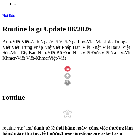
-
Hỏi Đáp
Routine là gì Update 08/2026
Anh-Việt Việt-Anh Nga-Việt Việt-Nga Lào-Việt Việt-Lào Trung-
Việt Việt-Trung Pháp-ViệtViệt-Pháp Hàn-Việt Nhật-Việt Italia-Việt
Séc-Việt Tây Ban Nha-Việt Bồ Đào Nha-Việt Đức-Việt Na Uy-Việt
Khmer-Việt Việt-KhmerViệt-Việt
routine
routine /ru:”ti:n/
danh từ
lề thói hằng ngày; công việc thường làm
hằng ngày
thủ tục; lệ thường
these questions are asked as a