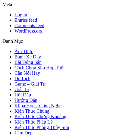
Meta
Log in
Entries feed
Comments feed
WordPress.org
Danh Mục
Ẩm Thực
Bánh Xe Đẩy
Bất Động Sản
Cách Chọn Sim Hợp Tuổi
Câu Nói Hay
Du Lịch
Game – Giải Trí
Giải Trí
Hỏi Đáp
Hướng Dẫn
Khoa Học – Công Nghệ
Kiến Thức Chung
Kiến Thức Chứng Khoáng
Kiến Thức Pháp Lý
Kiến Thức Phong Thủy Sim
Làm Đẹp