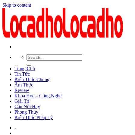
Skip to content
Trang Chủ
Tin Tức
Kiến Thức Chung
Ẩm Thực
Review
Khoa Học – Công Nghệ
Giải Trí
Câu Nói Hay
Phong Thủy
Kiến Thức Pháp Lý
-