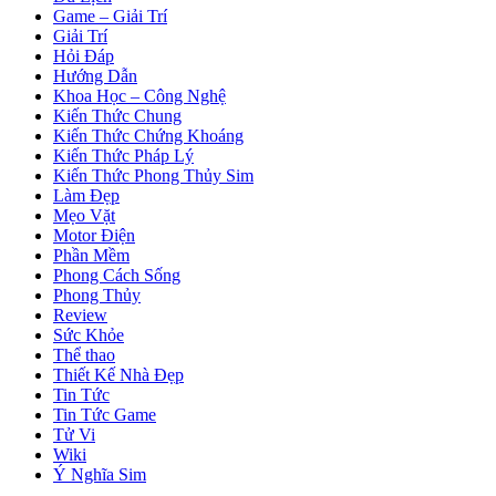
Game – Giải Trí
Giải Trí
Hỏi Đáp
Hướng Dẫn
Khoa Học – Công Nghệ
Kiến Thức Chung
Kiến Thức Chứng Khoáng
Kiến Thức Pháp Lý
Kiến Thức Phong Thủy Sim
Làm Đẹp
Mẹo Vặt
Motor Điện
Phần Mềm
Phong Cách Sống
Phong Thủy
Review
Sức Khỏe
Thể thao
Thiết Kế Nhà Đẹp
Tin Tức
Tin Tức Game
Tử Vi
Wiki
Ý Nghĩa Sim