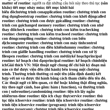
matter of routine
: người ra đặt những câu hỏi này theo thủ tục
(sân
khấu) tiết mục nhảy múa; tiết mục khôi hài
biểu đồchương trình conapplication routine: chương trình con
ứng dụngbootstrap routine: chương trình con khởi độngcalled
routine: chương trình con được gọicalling routine: chương
trình con gọichanged memory routine: chương trình con nhớ
thay đổicheck routine: chương trình con kiểm trachecking
routine: chương trình con kiểm traclosed routine: chương trình
con đóngcompiling routine: chương trình con biên
dịchcomputer routine: chương trình con máy tínhcontrol
routine: chương trình con điều khiểndummy routine: chương
trình con giảfile handling routine: chương trình con xử lý
fileopen routine: chương trình con mởdãykế hoạchprincipal
routine: kế hoạch chủ đạoprincipal routine: kế hoạch chínhtiện
íchGiải thích VN: Một thuật ngữ chung để chỉ bất kỳ đoạn mã
nào có thể được viện đến (thi hành) bên trong một chương
trình. Thường trinh thường có một tên (dấu định danh) kết
hợp với nó và được thi hành bằng cách tham chiếu đến tên đó.
Các thuật ngữ có liên quan, có thể hoặc không thật đồng nghĩa,
tùy theo ngữ cảnh, bao gồm: hàm ( function), và thường trình
con ( subroutine).randomizing routine: tiện ích lấy ngẫu
nhiênrun-time routine: tiện ích chạy thựcservice routine: thủ
tục tiện íchservice routine: trình tiện íchservice routine: chương
trình tiện íchservice routine (program): trình tiện íchservice
routine (program): chương trình tiện íchservice routine