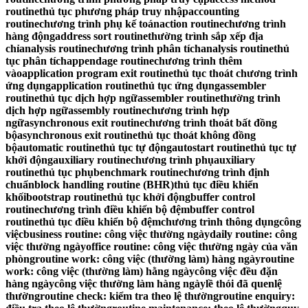
routinethủ tục phương pháp truy nhậpaccounting
routinechương trình phụ kế toánaction routinechương trình
hàng độngaddress sort routinethường trình sắp xếp địa
chỉanalysis routinechương trình phân tíchanalysis routinethủ
tục phân tíchappendage routinechương trình thêm
vàoapplication program exit routinethủ tục thoát chương trình
ứng dụngapplication routinethủ tục ứng dụngassembler
routinethủ tục dịch hợp ngữassembler routinethường trình
dịch hợp ngữassembly routinechương trình hợp
ngữasynchronous exit routinechương trình thoát bất đồng
bộasynchronous exit routinethủ tục thoát không đồng
bộautomatic routinethủ tục tự độngautostart routinethủ tục tự
khởi độngauxiliary routinechương trình phụauxiliary
routinethủ tục phụbenchmark routinechương trình định
chuẩnblock handling routine (BHR)thủ tục điều khiển
khốibootstrap routinethủ tục khởi độngbuffer control
routinechương trình điều khiển bộ đệmbuffer control
routinethủ tục điều khiển bộ đệmchương trình thông dụngcông
việcbusiness routine: công việc thường ngàydaily routine: công
việc thường ngàyoffice routine: công việc thường ngày của văn
phòngroutine work: công việc (thường làm) hàng ngàyroutine
work: công việc (thường làm) hằng ngàycông việc đều đặn
hàng ngàycông việc thường làm hàng ngàylề thói đã quenlệ
thườngroutine check: kiểm tra theo lệ thườngroutine enquiry: