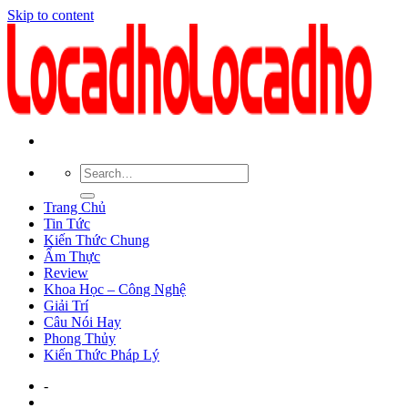
Skip to content
Trang Chủ
Tin Tức
Kiến Thức Chung
Ẩm Thực
Review
Khoa Học – Công Nghệ
Giải Trí
Câu Nói Hay
Phong Thủy
Kiến Thức Pháp Lý
-