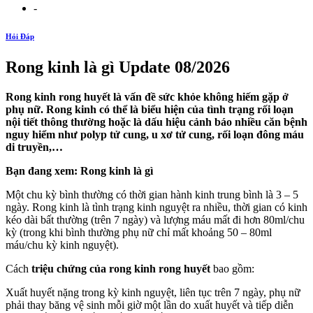
-
Hỏi Đáp
Rong kinh là gì Update 08/2026
Rong kinh rong huyết là vấn đề sức khỏe không hiếm gặp ở
phụ nữ. Rong kinh có thể là biểu hiện của tình trạng rối loạn
nội tiết thông thường hoặc là dấu hiệu cảnh báo nhiều căn bệnh
nguy hiểm như polyp tử cung, u xơ tử cung, rối loạn đông máu
di truyền,…
Bạn đang xem: Rong kinh là gì
Một chu kỳ bình thường có thời gian hành kinh trung bình là 3 – 5
ngày. Rong kinh là tình trạng kinh nguyệt ra nhiều, thời gian có kinh
kéo dài bất thường (trên 7 ngày) và lượng máu mất đi hơn 80ml/chu
kỳ (trong khi bình thường phụ nữ chỉ mất khoảng 50 – 80ml
máu/chu kỳ kinh nguyệt).
Cách
triệu chứng của rong kinh rong huyết
bao gồm:
Xuất huyết nặng trong kỳ kinh nguyệt, liên tục trên 7 ngày, phụ nữ
phải thay băng vệ sinh mỗi giờ một lần do xuất huyết và tiếp diễn