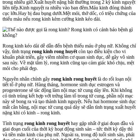
trong nhiều giờ.Xuất huyết nặng bất thường trong 2 kỳ kinh nguyệt
liên tiếp.Kinh nguyệt ra nhiều vào ban đêm.Máu kinh đóng thành
cục lớn.Hay bị đau bụng dưới.Mệt mỏi, thở dốc, có triệu chứng của
thiếu máu nếu rong kinh kèm cường kinh kéo dài.
Rong kinh kéo dài dễ dẫn đến bệnh thiếu máu ở phụ nữ. Không chỉ
vậy, tình trạng
rong kinh rong huyết
còn tạo điều kiện cho vi
khuẩn phát triển, gây viêm nhiễm cơ quan sinh dục, dễ gây vô sinh
sau này. Về mặt tâm lý, rong kinh cũng tạo cảm giác khó chịu, mệt
mỏi cho phái đẹp.
Nguyên nhân chính gây
rong kinh rong huyết
là do rối loạn nội
tiết tố ở phụ nữ. Hàng tháng, hormone sinh dục estrogen và
progesterone sẽ tác động làm nội mạc tử cung dày lên. Khi không
có tinh trùng kết hợp với trứng làm tổ trong tử cung, phần nội mạc
này sẽ bong ra và tạo thành kinh nguyệt. Nếu hai hormone sinh dục
mất cân bằng, nội mạc tử cung quá dày sẽ dẫn tình trạng xuất huyết
nặng khi có kinh – rong kinh.
Tình trạng
rong kinh rong huyết
hay gặp nhất ở giai đoạn đầu và
giai đoạn cuối của thời kỳ hoạt động sinh sản – tức thời kỳ dậy thì
và tiền mãn kinh của phụ nữ. Ngoài ra, trong độ tuổi sinh sản, phái