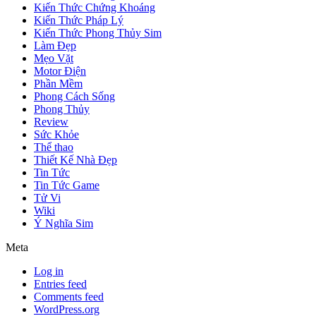
Kiến Thức Chứng Khoáng
Kiến Thức Pháp Lý
Kiến Thức Phong Thủy Sim
Làm Đẹp
Mẹo Vặt
Motor Điện
Phần Mềm
Phong Cách Sống
Phong Thủy
Review
Sức Khỏe
Thể thao
Thiết Kế Nhà Đẹp
Tin Tức
Tin Tức Game
Tử Vi
Wiki
Ý Nghĩa Sim
Meta
Log in
Entries feed
Comments feed
WordPress.org