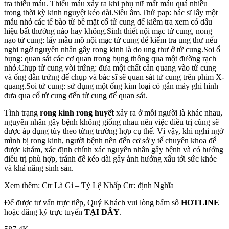
tra thiếu máu. Thiếu máu xảy ra khi phụ nữ mất máu quá nhiều
trong thời kỳ kinh nguyệt kéo dài.Siêu âm.Thử pap: bác sĩ lấy một
mẫu nhỏ các tế bào từ bề mặt cổ tử cung để kiểm tra xem có dấu
hiệu bất thường nào hay không.Sinh thiết nội mạc tử cung, nong
nạo tử cung: lấy mẫu mô nội mạc tử cung để kiểm tra ung thư nếu
nghi ngờ nguyên nhân gây rong kinh là do ung thư ở tử cung.Soi ổ
bụng: quan sát các cơ quan trong bụng thông qua một đường rạch
nhỏ.Chụp tử cung vòi trứng: đưa một chất cản quang vào tử cung
và ống dẫn trứng để chụp và bác sĩ sẽ quan sát tử cung trên phim X-
quang.Soi tử cung: sử dụng một ống kim loại có gắn máy ghi hình
đưa qua cổ tử cung đến tử cung để quan sát.
Tình trạng
rong kinh rong huyết
xảy ra ở mỗi người là khác nhau,
nguyên nhân gây bệnh không giống nhau nên việc điều trị cũng sẽ
được áp dụng tùy theo từng trường hợp cụ thể. Vì vậy, khi nghi ngờ
mình bị rong kinh, người bệnh nên đến cơ sở y tế chuyên khoa để
được khám, xác định chính xác nguyên nhân gây bệnh và có hướng
điều trị phù hợp, tránh để kéo dài gây ảnh hưởng xấu tới sức khỏe
và khả năng sinh sản.
Xem thêm: Ctr Là Gì – Tỷ Lệ Nhấp Ctr: định Nghĩa
Để được tư vấn trực tiếp, Quý Khách vui lòng bấm số
HOTLINE
hoặc đăng ký trực tuyến
TẠI ĐÂY
.