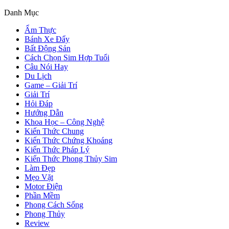
Danh Mục
Ẩm Thực
Bánh Xe Đẩy
Bất Động Sản
Cách Chọn Sim Hợp Tuổi
Câu Nói Hay
Du Lịch
Game – Giải Trí
Giải Trí
Hỏi Đáp
Hướng Dẫn
Khoa Học – Công Nghệ
Kiến Thức Chung
Kiến Thức Chứng Khoáng
Kiến Thức Pháp Lý
Kiến Thức Phong Thủy Sim
Làm Đẹp
Mẹo Vặt
Motor Điện
Phần Mềm
Phong Cách Sống
Phong Thủy
Review