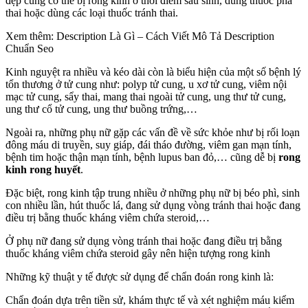
đẹp cũng có thể bị rong kinh ở thời điểm sau sinh, dùng thuốc phá
thai hoặc dùng các loại thuốc tránh thai.
Xem thêm: Description Là Gì – Cách Viết Mô Tả Description
Chuẩn Seo
Kinh nguyệt ra nhiều và kéo dài còn là biểu hiện của một số bệnh lý
tổn thương ở tử cung như: polyp tử cung, u xơ tử cung, viêm nội
mạc tử cung, sẩy thai, mang thai ngoài tử cung, ung thư tử cung,
ung thư cổ tử cung, ung thư buồng trứng,…
Ngoài ra, những phụ nữ gặp các vấn đề về sức khỏe như bị rối loạn
đông máu di truyền, suy giáp, đái tháo đường, viêm gan mạn tính,
bệnh tim hoặc thận mạn tính, bệnh lupus ban đỏ,… cũng dễ bị
rong
kinh rong huyết
.
Đặc biệt, rong kinh tập trung nhiều ở những phụ nữ bị béo phì, sinh
con nhiều lần, hút thuốc lá, đang sử dụng vòng tránh thai hoặc đang
điều trị bằng thuốc kháng viêm chứa steroid,…
Ở phụ nữ đang sử dụng vòng tránh thai hoặc đang điều trị bằng
thuốc kháng viêm chứa steroid gây nên hiện tượng rong kinh
Những kỹ thuật y tế được sử dụng để chẩn đoán rong kinh là:
Chẩn đoán dựa trên tiền sử, khám thực tế và xét nghiệm máu kiểm