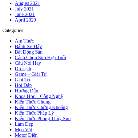
August 2021
July 2021
June 2021
April 2020
Categories
Ẩm Thực
Bánh Xe Đẩy
Bất Động Sản
Cách Chọn Sim Hợp Tuổi
Câu Nói Hay
Du Lịch
Game – Giải Trí
Giải Trí
Hỏi Đáp
Hướng Dẫn
Khoa Học – Công Nghệ
Kiến Thức Chung
Kiến Thức Chứng Khoáng
Kiến Thức Pháp Lý
Kiến Thức Phong Thủy Sim
Làm Đẹp
Mẹo Vặt
Motor Điện