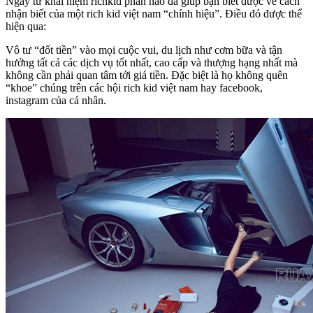
Ngay từ khái niệm richkid phần nào đã giúp bạn biết được về cách
nhận biết của một rich kid việt nam “chính hiệu”. Điều đó được thể
hiện qua:
Vô tư “đốt tiền” vào mọi cuộc vui, du lịch như cơm bữa và tận
hưởng tất cả các dịch vụ tốt nhất, cao cấp và thượng hạng nhất mà
không cần phải quan tâm tới giá tiền. Đặc biệt là họ không quên
“khoe” chúng trên các hội rich kid việt nam hay facebook,
instagram của cá nhân.