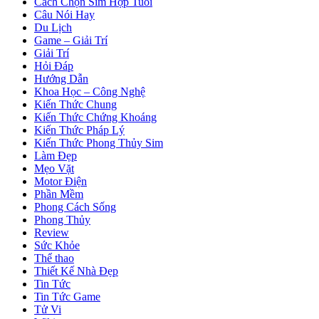
Cách Chọn Sim Hợp Tuổi
Câu Nói Hay
Du Lịch
Game – Giải Trí
Giải Trí
Hỏi Đáp
Hướng Dẫn
Khoa Học – Công Nghệ
Kiến Thức Chung
Kiến Thức Chứng Khoáng
Kiến Thức Pháp Lý
Kiến Thức Phong Thủy Sim
Làm Đẹp
Mẹo Vặt
Motor Điện
Phần Mềm
Phong Cách Sống
Phong Thủy
Review
Sức Khỏe
Thể thao
Thiết Kế Nhà Đẹp
Tin Tức
Tin Tức Game
Tử Vi