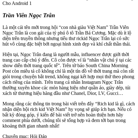
Cho Android 1
Trần Viên Ngọc Trân
Là một cái tên mới trong hội “con nhà giàu Việt Nam” Trần Viên
Ngọc Trân là con gái của tỷ phú ô tô Trần Bá Cương. Mặc dù ít lộ
diện trên truyền thông nhưng tiểu thư rickid Ngọc Trân lại có sức
hút vô cùng đặc biệt bởi ngoại hình xinh đẹp và khí chất thần thái.
Hiện tại, Ngọc Trân đang là người mẫu, influencer được giới thời
trang cao cấp chú ý đến. Cô còn được ví là “nhân vật chú ý tại các
show diễn thời trang quốc tế”. Trên tờ báo South China Morning
Post còn miêu tả cô không chỉ là một tín đồ về thời trang mà còn rất
giỏi trong chuyện bắt trend, không ngại kết hợp mọi thứ theo phong
cách riêng của mình. Trên trang cá nhân Instagram Ngọc Trân
thường xuyên khoe các món hàng hiệu như quần áo, giày dép, túi
xách từ thương hiệu hàng đầu như Chanel, Dior, LV, Gucci…
Mong rằng các thông tin trong bài viết trên đây “Rich kid là gì, cách
nhận diện hội rich kid Việt Nam” hy vọng sẽ giúp ích bạn. Nếu có
bất kỳ đóng góp, ý kiến để bài viết trở nên hoàn thiện hơn hãy
comment phía dưới, chúng tôi sẽ tổng hợp và đem tới bạn trong
khoảng thời gian nhanh nhất!
Chuyên mục: Hỏi Đáp