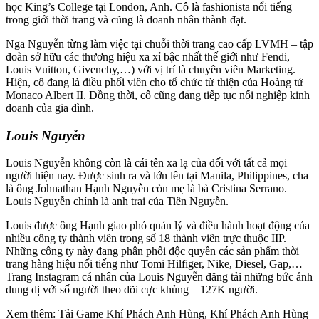
học King’s College tại London, Anh. Cô là fashionista nổi tiếng
trong giới thời trang và cũng là doanh nhân thành đạt.
Nga Nguyễn từng làm việc tại chuỗi thời trang cao cấp LVMH – tập
đoàn sở hữu các thương hiệu xa xỉ bậc nhất thế giới như Fendi,
Louis Vuitton, Givenchy,…) với vị trí là chuyên viên Marketing.
Hiện, cô đang là điều phối viên cho tổ chức từ thiện của Hoàng tử
Monaco Albert II. Đồng thời, cô cũng đang tiếp tục nối nghiệp kinh
doanh của gia đình.
Louis Nguyễn
Louis Nguyễn không còn là cái tên xa lạ của đối với tất cả mọi
người hiện nay. Được sinh ra và lớn lên tại Manila, Philippines, cha
là ông Johnathan Hạnh Nguyễn còn mẹ là bà Cristina Serrano.
Louis Nguyễn chính là anh trai của Tiên Nguyễn.
Louis được ông Hạnh giao phó quản lý và điều hành hoạt động của
nhiều công ty thành viên trong số 18 thành viên trực thuộc IIP.
Những công ty này đang phân phối độc quyền các sản phẩm thời
trang hàng hiệu nổi tiếng như Tomi Hilfiger, Nike, Diesel, Gap,…
Trang Instagram cá nhân của Louis Nguyễn đăng tải những bức ảnh
dung dị với số người theo dõi cực khủng – 127K người.
Xem thêm: Tải Game Khí Phách Anh Hùng, Khí Phách Anh Hùng