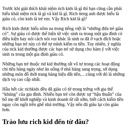
Trước khi giải thích khái niệm rich kids là gì thì bạn cũng cần phải
hiểu khái niệm rick là gì và kid là gì. Rich tieng anh được hiểu là
giàu có, còn kids là trẻ em. Vậy Rich kid là gì?
Rich kids được hiểu nôm na trong tiếng việt là “những đứa trẻ giàu
có”. Sự giàu có được thể hiện từ việc sinh ra trong một gia đình có
điều kiện hay nói cách nói vui khác là sinh ra đã ở vạch đích hoặc
những bạn trẻ này có thể tự mình kiếm ra tiền. Tuy nhiên, ý nghĩa
của rick kid thường được các bạn trẻ sử dụng cho hàm ý với việc
sinh ra trong một gia đình giàu có.
Những bạn trẻ thuộc rid kid thường rất vô tư trong các hoạt động
chi tiêu hàng ngày như ăn uống ở nhà hàng sang trọng, sử dụng
những món đồ thời trang hàng hiệu đắt tiền,…cùng với đó là những
dịch vụ cao cấp nhất.
Hầu hết các richkids đều đã giàu có từ trong trứng với gia thế
“khủng” của gia đình. Nhiều bạn trẻ còn được sự “hậu thuẫn” của
bố mẹ để khởi nghiệp và kinh doanh từ rất sớm, biết cách kiếm tiền
ngay còn ngồi trên ghế nhà trường. Vậy nên đã giàu lại còn giàu
hơn.
Trào lưu rich kid đến từ đâu?