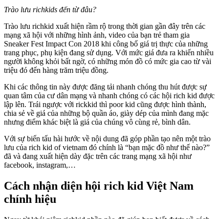
Trào lưu richkids đến từ đâu?
Trào lưu richkid xuất hiện rầm rộ trong thời gian gần đây trên các
mạng xã hội với những hình ảnh, video của bạn trẻ tham gia
Sneaker Fest Impact Con 2018 khi công bố giá trị thực của những
trang phục, phụ kiện đang sử dụng. Với mức giá đưa ra khiến nhiều
người không khỏi bất ngờ, có những món đồ có mức gia cao từ vài
triệu đó đến hàng trăm triệu đồng.
Khi các thông tin này được đăng tải nhanh chóng thu hút được sự
quan tâm của cư dân mạng và nhanh chóng có các hội rich kid được
lập lên. Trái ngược với rickkid thì poor kid cũng được hình thành,
chia sẻ về giá của những bộ quần áo, giày dép của mình đang mặc
nhưng điểm khác biệt là giá của chúng vô cùng rẻ, bình dân.
Với sự biến tấu hài hước về nội dung đã góp phần tạo nên một trào
lưu của rich kid of vietnam đó chính là “bạn mặc đồ như thế nào?”
đã và đang xuất hiện dày đặc trên các trang mạng xã hội như
facebook, instagram,…
Cách nhận diện hội rich kid Việt Nam
chính hiệu