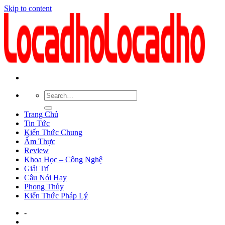
Skip to content
Trang Chủ
Tin Tức
Kiến Thức Chung
Ẩm Thực
Review
Khoa Học – Công Nghệ
Giải Trí
Câu Nói Hay
Phong Thủy
Kiến Thức Pháp Lý
-