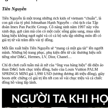
Tiên Nguyễn
Tiên Nguyễn là một trong những rich kids of vietnam “chuẩn”, là
con gái của tỷ phú Johnathan Hạnh Nguyễn – chủ tịch của Tập
đoàn Imex Pan Pacific Group. Cô nàng sinh năm 1997 này vừa
xinh đẹp, gợi cảm mà còn có một cuộc sống giàu sang, mua sắm
hàng hiệu không ngơi nghỉ và có cả bộ sưu tập những món đồ có
giá trị từ vài trăm đến vài tỷ đồng.
Mỗi lần xuất hiện Tiên Nguyễn sẽ “mang cả một gia tài” lên người
mình. Những bộ trang phục, phụ kiện đến từ các thương hiệu nổi
tiếng như D&G, Hermes, LV, Dior, Chanel…
Chỉ đi chơi cuối tuần mà ái nữ của “ông vua hàng hiệu” đã diện áo
thun D&G hơn chục triệu đồng, balo của Louis Vuitton PALM
SPRINGS MINI giá 1,990 USD (tương đương 46 triệu đồng), giày
boots ước chừng có giá trị lên tới con số vài chục triệu và cả chiếc
đồng hồ vàng lấp lánh.