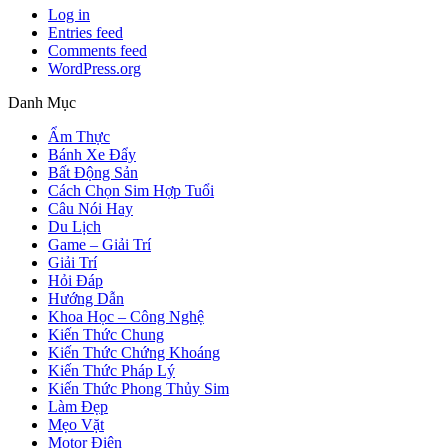
Log in
Entries feed
Comments feed
WordPress.org
Danh Mục
Ẩm Thực
Bánh Xe Đẩy
Bất Động Sản
Cách Chọn Sim Hợp Tuổi
Câu Nói Hay
Du Lịch
Game – Giải Trí
Giải Trí
Hỏi Đáp
Hướng Dẫn
Khoa Học – Công Nghệ
Kiến Thức Chung
Kiến Thức Chứng Khoáng
Kiến Thức Pháp Lý
Kiến Thức Phong Thủy Sim
Làm Đẹp
Mẹo Vặt
Motor Điện