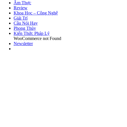
Ẩm Thực
Review
Khoa Học – Công Nghệ
Giải Trí
Câu Nói Hay
Phong Thủy
Kiến Thức Pháp Lý
WooCommerce not Found
Newsletter