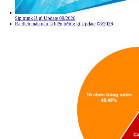
Sip trunk là gì Update 08/2026
Ra dịch màu nâu là hiện tượng gì Update 08/2026