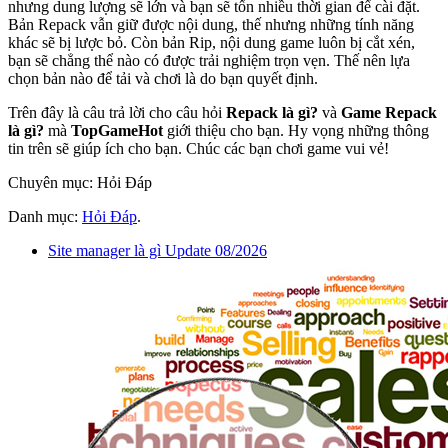
nhưng dung lượng sẽ lớn và bạn sẽ tốn nhiều thời gian để cài đặt.
Bản Repack vẫn giữ được nội dung, thế nhưng những tính năng
khác sẽ bị lược bỏ. Còn bản Rip, nội dung game luôn bị cắt xén,
bạn sẽ chẳng thể nào có được trải nghiệm trọn vẹn. Thế nên lựa
chọn bản nào để tải và chơi là do bạn quyết định.
Trên đây là câu trả lời cho câu hỏi
Repack là gì?
và
Game Repack
là gì?
mà
TopGameHot
giới thiệu cho bạn. Hy vọng những thông
tin trên sẽ giúp ích cho bạn. Chúc các bạn chơi game vui vẻ!
Chuyên mục: Hỏi Đáp
Danh mục:
Hỏi Đáp
.
Site manager là gì Update 08/2026