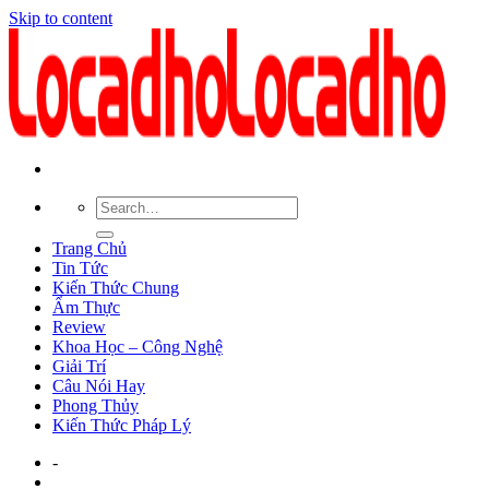
Skip to content
Trang Chủ
Tin Tức
Kiến Thức Chung
Ẩm Thực
Review
Khoa Học – Công Nghệ
Giải Trí
Câu Nói Hay
Phong Thủy
Kiến Thức Pháp Lý
-