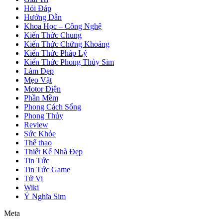
Hỏi Đáp
Hướng Dẫn
Khoa Học – Công Nghệ
Kiến Thức Chung
Kiến Thức Chứng Khoáng
Kiến Thức Pháp Lý
Kiến Thức Phong Thủy Sim
Làm Đẹp
Mẹo Vặt
Motor Điện
Phần Mềm
Phong Cách Sống
Phong Thủy
Review
Sức Khỏe
Thể thao
Thiết Kế Nhà Đẹp
Tin Tức
Tin Tức Game
Tử Vi
Wiki
Ý Nghĩa Sim
Meta