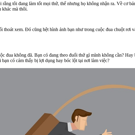
 rằng tôi đang làm tốt mọi thứ, thế nhưng họ không nhận ra. Về cơ bả
m khác mà thôi.
i thoát xem. Đó cũng hệt hình ảnh bạn như trong cuộc đua chuột rơi 
cuộc đua không đã. Bạn có đang theo đuổi thứ gì mình không cần? Hay
bạn có cảm thấy bị lợi dụng hay bóc lột tại nơi làm việc?