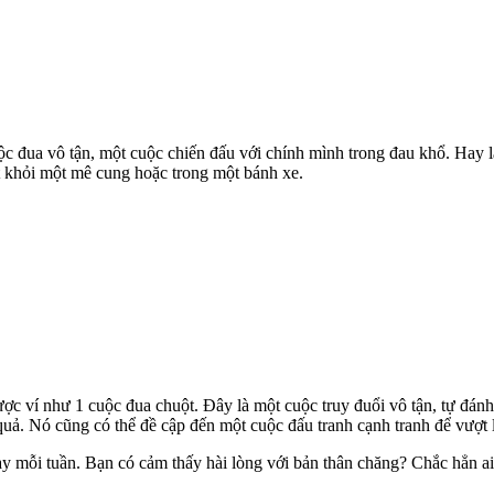
 đua vô tận, một cuộc chiến đấu với chính mình trong đau khổ. Hay là
t khỏi một mê cung hoặc trong một bánh xe.
ược ví như 1 cuộc đua chuột. Đây là một cuộc truy đuổi vô tận, tự đá
. Nó cũng có thể đề cập đến một cuộc đấu tranh cạnh tranh để vượt lê
ày mỗi tuần. Bạn có cảm thấy hài lòng với bản thân chăng? Chắc hẳn ai 