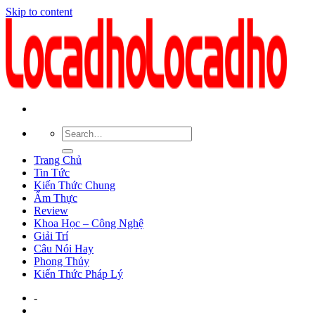
Skip to content
Trang Chủ
Tin Tức
Kiến Thức Chung
Ẩm Thực
Review
Khoa Học – Công Nghệ
Giải Trí
Câu Nói Hay
Phong Thủy
Kiến Thức Pháp Lý
-