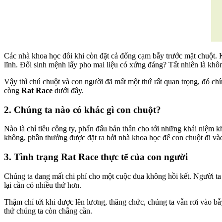
Các nhà khoa học đôi khi còn đặt cả đống cạm bẫy trước mặt chuột. K
lĩnh. Đổi sinh mệnh lấy pho mai liệu có xứng đáng? Tất nhiên là khôn
Vậy thì chú chuột và con người đã mất một thứ rất quan trọng, đó ch
còng
Rat Race
dưới đây.
2. Chúng ta nào có khác gì con chuột?
Nào là chỉ tiêu công ty, phấn đấu bản thân cho tới những khái niệm 
không, phần thưởng được đặt ra bởi nhà khoa học để con chuột đi vào
3. Tình trạng Rat Race thực tế của con người
Chúng ta đang mất chi phí cho một cuộc đua không hồi kết. Người ta 
lại cần có nhiều thứ hơn.
Thậm chí tới khi được lên lương, thăng chức, chúng ta vẫn rơi vào b
thứ chúng ta còn chẳng cần.