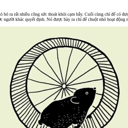
 bỏ ra rất nhiều công sức thoát khỏi cạm bẫy. Cuối cùng chỉ để có đư
c người khác quyết định. Nó được bày ra chỉ để chuột nhỏ hoạt động m