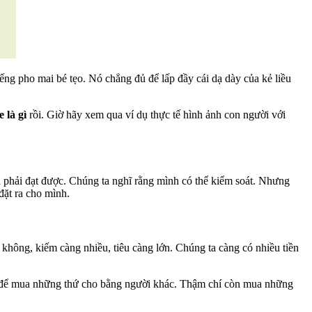
ng pho mai bé tẹo. Nó chẳng đủ để lấp đầy cái dạ dày của kẻ liều
e là gì
rồi. Giờ hãy xem qua ví dụ thực tế hình ảnh con người với
a phải đạt được. Chúng ta nghĩ rằng mình có thể kiểm soát. Nhưng
đặt ra cho mình.
không, kiếm càng nhiều, tiêu càng lớn. Chúng ta càng có nhiều tiền
hỉ để mua những thứ cho bằng người khác. Thậm chí còn mua những