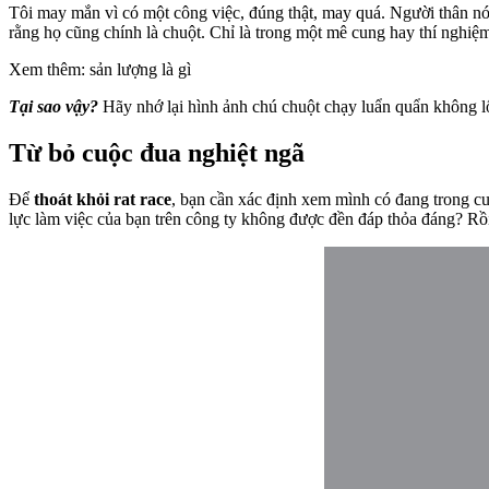
Tôi may mắn vì có một công việc, đúng thật, may quá. Người thân nói
rằng họ cũng chính là chuột. Chỉ là trong một mê cung hay thí nghiệ
Xem thêm: sản lượng là gì
Tại sao vậy?
Hãy nhớ lại hình ảnh chú chuột chạy luẩn quẩn không lố
Từ bỏ cuộc đua nghiệt ngã
Để
thoát khỏi rat race
, bạn cần xác định xem mình có đang trong 
lực làm việc của bạn trên công ty không được đền đáp thỏa đáng? Rồi 