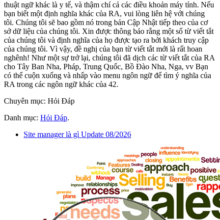
thuật ngữ khác là y tế, và thậm chí cả các điều khoản máy tính. Nếu
bạn biết một định nghĩa khác của RA, vui lòng liên hệ với chúng
tôi. Chúng tôi sẽ bao gồm nó trong bản Cập Nhật tiếp theo của cơ
sở dữ liệu của chúng tôi. Xin được thông báo rằng một số từ viết tắt
của chúng tôi và định nghĩa của họ được tạo ra bởi khách truy cập
của chúng tôi. Vì vậy, đề nghị của bạn từ viết tắt mới là rất hoan
nghênh! Như một sự trở lại, chúng tôi đã dịch các từ viết tắt của RA
cho Tây Ban Nha, Pháp, Trung Quốc, Bồ Đào Nha, Nga, vv Bạn
có thể cuộn xuống và nhấp vào menu ngôn ngữ để tìm ý nghĩa của
RA trong các ngôn ngữ khác của 42.
Chuyên mục: Hỏi Đáp
Danh mục:
Hỏi Đáp
.
Site manager là gì Update 08/2026