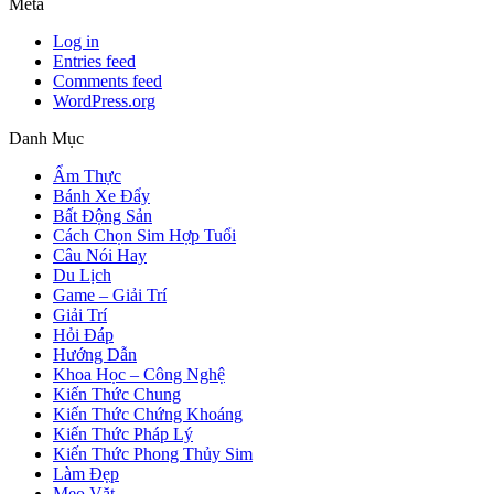
Meta
Log in
Entries feed
Comments feed
WordPress.org
Danh Mục
Ẩm Thực
Bánh Xe Đẩy
Bất Động Sản
Cách Chọn Sim Hợp Tuổi
Câu Nói Hay
Du Lịch
Game – Giải Trí
Giải Trí
Hỏi Đáp
Hướng Dẫn
Khoa Học – Công Nghệ
Kiến Thức Chung
Kiến Thức Chứng Khoáng
Kiến Thức Pháp Lý
Kiến Thức Phong Thủy Sim
Làm Đẹp
Mẹo Vặt