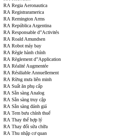
RA
Regia Aeronautica
RA
Registraramerica
RA
Remington Arms
RA
República Argentina
RA
Responsable d”Activités
RA
Roald Amundsen
RA
Robot máy bay
RA
Règle hành chính
RA
Règlement d”Application
RA
Réalité Augmentée
RA
Résiliable Annuellement
RA
Rừng mưa liên minh
RA
Suất ăn phụ cấp
RA
Sẵn sàng Analog
RA
Sẵn sàng truy cập
RA
Sẵn sàng đánh giá
RA
Tem bưu chính thuế
RA
Thay thế hợp lý
RA
Thay đổi sửa chữa
RA
Thu nhập cơ quan