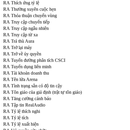
RA
Thích ứng tỷ lệ
RA
Thường xuyên cuộc hẹn
RA
Thỏa thuận chuyển vùng
RA
Truy cập chuyển tiếp
RA
Truy cập ngẫu nhiên
RA
Truy cập từ xa
RA
Trả thù Aura
RA
Trở lại máy
RA
Trở về ủy quyền
RA
Tuyến đường phân tích CSCI
RA
Tuyển dụng liên minh
RA
Tài khoản doanh thu
RA
Tên lửa Arena
RA
Tình trạng sẵn có độ tin cậy
RA
Tôn giáo của giả định (trật tự tôn giáo)
RA
Tăng cường cảnh báo
RA
Tập tin RealAudio
RA
Tỷ lệ thích nghi
RA
Tỷ lệ tích
RA
Tỷ lệ xuất hiện