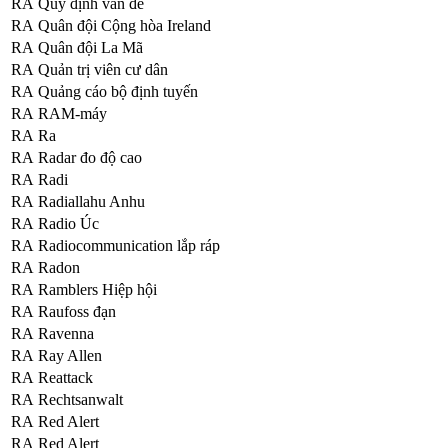
RA
Quy định vấn đề
RA
Quân đội Cộng hòa Ireland
RA
Quân đội La Mã
RA
Quản trị viên cư dân
RA
Quảng cáo bộ định tuyến
RA
RAM-máy
RA
Ra
RA
Radar đo độ cao
RA
Radi
RA
Radiallahu Anhu
RA
Radio Úc
RA
Radiocommunication lắp ráp
RA
Radon
RA
Ramblers Hiệp hội
RA
Raufoss đạn
RA
Ravenna
RA
Ray Allen
RA
Reattack
RA
Rechtsanwalt
RA
Red Alert
RA
Red Alert