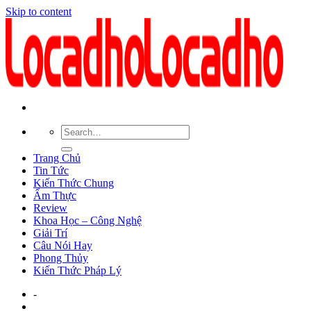
Skip to content
Trang Chủ
Tin Tức
Kiến Thức Chung
Ẩm Thực
Review
Khoa Học – Công Nghệ
Giải Trí
Câu Nói Hay
Phong Thủy
Kiến Thức Pháp Lý
-