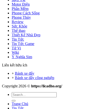
Motor Điện
Phần Mềm
Phong Cách Sống
Phong Thủy
Review
Sức Khỏe
Thể thao
Thiết Kế Nhà Đẹp
Tin Tức
Tin Tức Game
Tử Vi
Wiki
Ý Nghĩa Sim
Liên kết hữu ích
+
Bánh xe đẩy
+
Bánh xe đẩy công nghiệp
Copyright 2026 ©
https://licadho.org/
Trang Chủ
Tin Tức