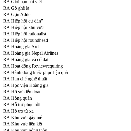
RA
Giới hạn bài viết
RA
Gồ ghề là
RA
Gợn Adder
RA
Hiệp hội cư dân”
RA
Hiệp hội khu vực
RA
Hiệp hội rationalist
RA
Hiệp hội roundhead
RA
Hoàng gia Arch
RA
Hoàng gia Nepal Airlines
RA
Hoàng gia và cổ đại
RA
Hoạt động Reviewrequiring
RA
Hành động khắc phục hậu quả
RA
Hạn chế nghệ thuật
RA
Học viện Hoàng gia
RA
Hồ sơ kiểm toán
RA
Hồng quân
RA
Hỗ trợ phục hồi
RA
Hỗ trợ từ xa
RA
Khu vực gây mê
RA
Khu vực liên kết
RA
Khu vực nông thôn