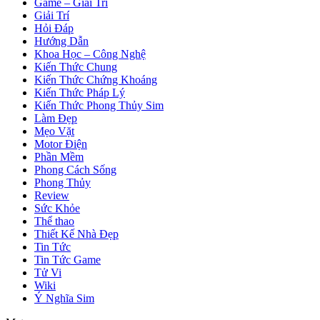
Game – Giải Trí
Giải Trí
Hỏi Đáp
Hướng Dẫn
Khoa Học – Công Nghệ
Kiến Thức Chung
Kiến Thức Chứng Khoáng
Kiến Thức Pháp Lý
Kiến Thức Phong Thủy Sim
Làm Đẹp
Mẹo Vặt
Motor Điện
Phần Mềm
Phong Cách Sống
Phong Thủy
Review
Sức Khỏe
Thể thao
Thiết Kế Nhà Đẹp
Tin Tức
Tin Tức Game
Tử Vi
Wiki
Ý Nghĩa Sim