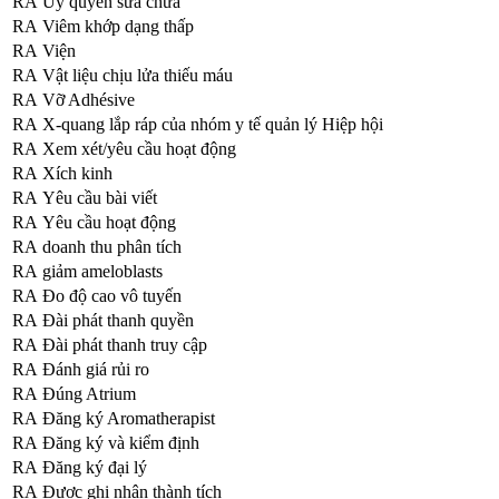
RA
Uỷ quyền sửa chữa
RA
Viêm khớp dạng thấp
RA
Viện
RA
Vật liệu chịu lửa thiếu máu
RA
Vỡ Adhésive
RA
X-quang lắp ráp của nhóm y tế quản lý Hiệp hội
RA
Xem xét/yêu cầu hoạt động
RA
Xích kinh
RA
Yêu cầu bài viết
RA
Yêu cầu hoạt động
RA
doanh thu phân tích
RA
giảm ameloblasts
RA
Đo độ cao vô tuyến
RA
Đài phát thanh quyền
RA
Đài phát thanh truy cập
RA
Đánh giá rủi ro
RA
Đúng Atrium
RA
Đăng ký Aromatherapist
RA
Đăng ký và kiểm định
RA
Đăng ký đại lý
RA
Được ghi nhận thành tích