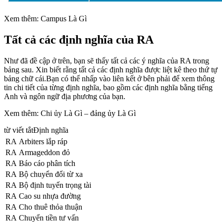
Xem thêm: Campus Là Gì
Tất cả các định nghĩa của RA
Như đã đề cập ở trên, bạn sẽ thấy tất cả các ý nghĩa của RA trong
bảng sau. Xin biết rằng tất cả các định nghĩa được liệt kê theo thứ tự
bảng chữ cái.Bạn có thể nhấp vào liên kết ở bên phải để xem thông
tin chi tiết của từng định nghĩa, bao gồm các định nghĩa bằng tiếng
Anh và ngôn ngữ địa phương của bạn.
Xem thêm: Chi ủy Là Gì – đảng ủy Là Gì
từ viết tắtĐịnh nghĩa
RA
Arbiters lắp ráp
RA
Armageddon đỏ
RA
Báo cáo phân tích
RA
Bộ chuyển đổi từ xa
RA
Bộ định tuyến trọng tài
RA
Cao su nhựa đường
RA
Cho thuê thỏa thuận
RA
Chuyển tiền tư vấn