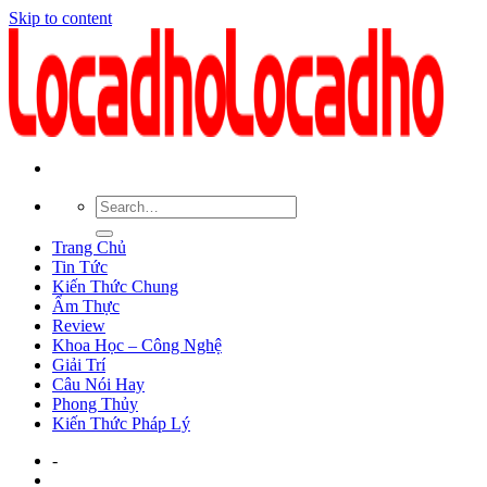
Skip to content
Trang Chủ
Tin Tức
Kiến Thức Chung
Ẩm Thực
Review
Khoa Học – Công Nghệ
Giải Trí
Câu Nói Hay
Phong Thủy
Kiến Thức Pháp Lý
-