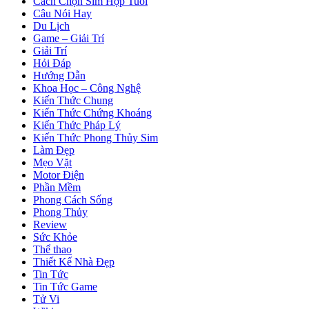
Cách Chọn Sim Hợp Tuổi
Câu Nói Hay
Du Lịch
Game – Giải Trí
Giải Trí
Hỏi Đáp
Hướng Dẫn
Khoa Học – Công Nghệ
Kiến Thức Chung
Kiến Thức Chứng Khoáng
Kiến Thức Pháp Lý
Kiến Thức Phong Thủy Sim
Làm Đẹp
Mẹo Vặt
Motor Điện
Phần Mềm
Phong Cách Sống
Phong Thủy
Review
Sức Khỏe
Thể thao
Thiết Kế Nhà Đẹp
Tin Tức
Tin Tức Game
Tử Vi