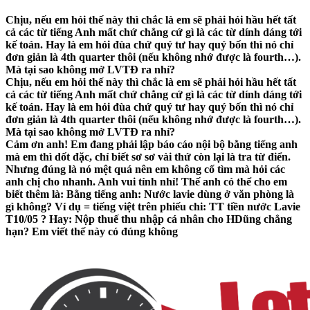
Chịu, nếu em hỏi thế này thì chắc là em sẽ phải hỏi hầu hết tất
cả các từ tiếng Anh mất chứ chẳng cứ gì là các từ dính dáng tới
kế toán. Hay là em hỏi đùa chứ quý tư hay quý bốn thì nó chỉ
đơn giản là 4th quarter thôi (nếu không nhớ được là fourth…).
Mà tại sao không mở LVTĐ ra nhỉ?
Chịu, nếu em hỏi thế này thì chắc là em sẽ phải hỏi hầu hết tất
cả các từ tiếng Anh mất chứ chẳng cứ gì là các từ dính dáng tới
kế toán. Hay là em hỏi đùa chứ quý tư hay quý bốn thì nó chỉ
đơn giản là 4th quarter thôi (nếu không nhớ được là fourth…).
Mà tại sao không mở LVTĐ ra nhỉ?
Cảm ơn anh! Em đang phải lập báo cáo nội bộ bằng tiếng anh
mà em thì dốt đặc, chỉ biết sơ sơ vài thứ còn lại là tra từ điển.
Nhưng đúng là nó mệt quá nên em không cố tìm mà hỏi các
anh chị cho nhanh. Anh vui tính nhỉ! Thế anh có thể cho em
biết thêm là: Bằng tiếng anh: Nước lavie dùng ở văn phòng là
gì không? Ví dụ = tiếng việt trên phiếu chi: TT tiền nước Lavie
T10/05 ? Hay: Nộp thuế thu nhập cá nhân cho HDũng chẳng
hạn? Em viết thế này có đúng không