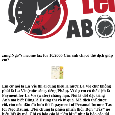
zung Ngo”s income tax for 10/2005 Các anh chị có thể dịch giúp
em?
Em cứ nói là La Vie thì ai cũng hiểu là nước La Vie chứ không
phải là La Vie (cuộc sống- tiếng Pháp). Ví dụ em có thể dịch là
Payment for La Vie (water) chẳng hạn. Nói là dốt đặc tiếng
Anh mà biết Dũng là Dzung thì vô lý quá. Mà dịch thế được
rồi, còn nếu đầu đủ hơn thì là payment of Personal Income Tax
for Ngo Dzung…Nói chung là phiên phiến thôi. Bọn “Tây” nó
hiểu hết ấy mà. Chỉ có báo cáo là “lớn lớn” như là báo cáo tài