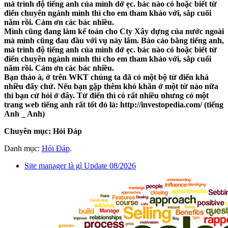
mà trình độ tiếng anh của mình dở ẹc. bác nào có hoặc biết từ
điển chuyên ngành mình thì cho em tham khảo với, sắp cuối
năm rồi. Cảm ơn các bác nhiều.
Mình cũng đang làm kế toán cho Cty Xây dựng của nước ngoài
mà mình cũng đau đầu với vụ này lắm. Báo cáo bằng tiếng anh,
mà trình độ tiếng anh của mình dở ẹc. bác nào có hoặc biết từ
điển chuyên ngành mình thì cho em tham khảo với, sắp cuối
năm rồi. Cảm ơn các bác nhiều.
Bạn thảo à, ở trên WKT chúng ta đã có một bộ từ điển khá
nhiều đấy chứ. Nếu bạn gặp thêm khó khăn ở một từ nào nữa
thì bạn cứ hỏi ở đây. Từ điển thì có rất nhiều nhưng có một
trang web tiếng anh rất tốt đó là: http://investopedia.com/ (tiếng
Anh _ Anh)
Chuyên mục: Hỏi Đáp
Danh mục:
Hỏi Đáp
.
Site manager là gì Update 08/2026