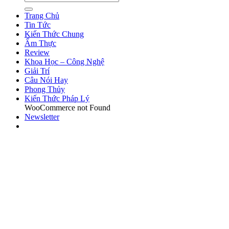
Trang Chủ
Tin Tức
Kiến Thức Chung
Ẩm Thực
Review
Khoa Học – Công Nghệ
Giải Trí
Câu Nói Hay
Phong Thủy
Kiến Thức Pháp Lý
WooCommerce not Found
Newsletter