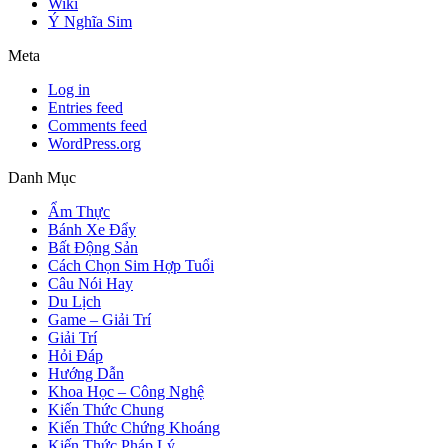
Wiki
Ý Nghĩa Sim
Meta
Log in
Entries feed
Comments feed
WordPress.org
Danh Mục
Ẩm Thực
Bánh Xe Đẩy
Bất Động Sản
Cách Chọn Sim Hợp Tuổi
Câu Nói Hay
Du Lịch
Game – Giải Trí
Giải Trí
Hỏi Đáp
Hướng Dẫn
Khoa Học – Công Nghệ
Kiến Thức Chung
Kiến Thức Chứng Khoáng
Kiến Thức Pháp Lý