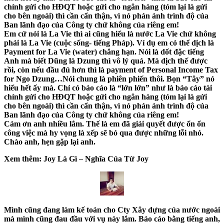
chính gửi cho HĐQT hoặc gửi cho ngân hàng (tóm lại là gửi
cho bên ngoài) thì cần cẩn thận, vì nó phản ánh trình độ của
Ban lãnh đạo của Công ty chứ không của riêng em!
Em cứ nói là La Vie thì ai cũng hiểu là nước La Vie chứ không
phải là La Vie (cuộc sống- tiếng Pháp). Ví dụ em có thể dịch là
Payment for La Vie (water) chẳng hạn. Nói là dốt đặc tiếng
Anh mà biết Dũng là Dzung thì vô lý quá. Mà dịch thế được
rồi, còn nếu đầu đủ hơn thì là payment of Personal Income Tax
for Ngo Dzung…Nói chung là phiên phiến thôi. Bọn “Tây” nó
hiểu hết ấy mà. Chỉ có báo cáo là “lớn lớn” như là báo cáo tài
chính gửi cho HĐQT hoặc gửi cho ngân hàng (tóm lại là gửi
cho bên ngoài) thì cần cẩn thận, vì nó phản ánh trình độ của
Ban lãnh đạo của Công ty chứ không của riêng em!
Cám ơn anh nhiều lắm. Thế là em đã giải quyết được ổn ổn
công việc mà hy vọng là xếp sẽ bỏ qua được những lỗi nhỏ.
Chào anh, hẹn gặp lại anh.
Xem thêm: Joy Là Gì – Nghĩa Của Từ Joy
Mình cũng đang làm kế toán cho Cty Xây dựng của nước ngoài
mà mình cũng đau đầu với vụ này lắm. Báo cáo bằng tiếng anh,