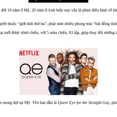
 đời 19 năm ở Mỹ, 20 năm ở Anh hiện nay vẫn là phim điển hình về khá
ời thuộc “giới tính thứ ba”, phát sinh nhiều phong trào “bài đồng tính
 mới được trình chiếu, với 5 mùa chiếu, 83 tập, giúp thay đổi những đị
ài mong đợi tại Mỹ. Tên ban đầu là
Queer Eye for the Straight Guy
, ph