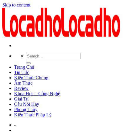
Skip to content
Trang Chủ
Tin Tức
Kiến Thức Chung
Ẩm Thực
Review
Khoa Học – Công Nghệ
Giải Trí
Câu Nói Hay
Phong Thủy
Kiến Thức Pháp Lý
-