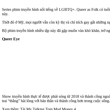
Series phim truyền hình nổi tiếng về LGBTQ+. Queer as Folk có tuổi
này.
Thời đó ở Mỹ, mọi người vẫn còn kỳ thị và chỉ trích gay gắt những ngư
Bộ phim truyền hình nhiều tập này đã gặp muôn vàn khó khăn, trở ngại
Queer Eye
Show truyền hình thực tế được phát sóng từ 2018 và thành công ngo
trai “thẳng” hài lòng với bản thân và thành công hơn trong cuộc sống.
Xem thêm: Tải My Talking Tom Mod Money 4