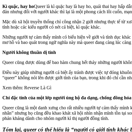
Kì quặc, hay ho
Queer là kì quặc hay là hay ho, quái thai hay hấp dẫ
đản nhưng đối với người khác thì lại là một phong cách lôi cuốn, mạ
Mặc dù xã hội truyền thống chỉ công nhận 2 giới nhưng thực tế từ x
tính hoặc các kiểu người có nét cá biệt, kì quặc khác.
Những người tự cảm thấy mình có biểu hiện về giới và tính dục khác
mơ hồ và bao quát trong ngữ nghĩa này mà queer đang càng lúc càng
Người không thuần dị tính
Queer cũng được dùng để bao hàm chung hết thảy những người khô
Điều này giúp những người cá biệt ấy tránh được việc tự đóng khuôn
“queer” không nói lên được giới tính của bạn, trong khi đó chỉ cần nh
Xem thêm: Reverse Là Gì
Chỉ đặc tính của một lớp người ủng hộ đa dạng, chống đồng hóa
Queer cũng là một danh xưng cho rất nhiều người tự cảm thấy mìn
nhân” nhưng họ cũng đều khao khát xã hội nhìn nhận mình tồn tại so
phản kháng dành cho nhóm người kì thị người đồng tính.
Tóm lại,
queer
có thể hiểu là “người có giới tính khác