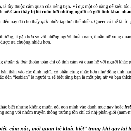
n, là tùy thuộc cảm quan của riêng bạn. Ví dụ: một cô nàng để kiểu tóc 
nh mẽ.
Cảm thấy bị lôi cuốn bởi những người có giới tính khác nha
ưa đến nay đã cho thấy
giới
phức tạp hơn thế nhiều. Queer có thể là từ 
 thường, ít gặp hơn so với những người thuần nam, thuần nữ xung quan
 được ưa chuộng nhiều hơn.
ng
thuần dị tính
(hoàn toàn chỉ có tình cảm và quan hệ với người khác
 bản thân vào các định nghĩa có phần cứng nhắc hơn như đồng tính na
ắc đến “lesbian” là người ta sẽ biết rằng bạn là một phụ nữ và bạn thíc
h khác biệt nhưng không muốn gói gọn mình vào danh mục
gay
hoặc
les
ng song với nhóm truyền thống trường tồn chỉ có nhị-phân-giới (nam-
 biệt, cảm xúc, mối quan hệ khác biệt” trong khi
gay
lại 