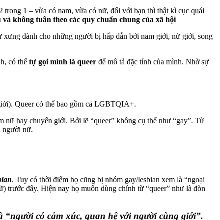
2 trong 1 – vừa có nam, vừa có nữ, đối với bạn thì thật kì cục quái
u và không tuân theo các quy chuẩn chung của xã hội
tự xưng dành cho những người bị hấp dẫn bởi nam giới, nữ giới, song
h, có thể
tự gọi mình là queer
để mô tả đặc tính của mình. Nhờ sự
 giới). Queer có thể bao gồm cả LGBTQIA+.
m nữ hay chuyển giới. Bởi lẽ “queer” không cụ thể như “gay”. Từ
h người nữ.
bian
. Tuy có thời điểm họ cũng bị nhóm gay/lesbian xem là “ngoại
nữ) trước đây. Hiện nay họ muốn dùng chính từ “queer” như là đòn
là “người có cảm xúc, quan hệ với người cùng giới”.