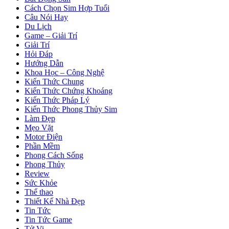
Cách Chọn Sim Hợp Tuổi
Câu Nói Hay
Du Lịch
Game – Giải Trí
Giải Trí
Hỏi Đáp
Hướng Dẫn
Khoa Học – Công Nghệ
Kiến Thức Chung
Kiến Thức Chứng Khoáng
Kiến Thức Pháp Lý
Kiến Thức Phong Thủy Sim
Làm Đẹp
Mẹo Vặt
Motor Điện
Phần Mềm
Phong Cách Sống
Phong Thủy
Review
Sức Khỏe
Thể thao
Thiết Kế Nhà Đẹp
Tin Tức
Tin Tức Game
Tử Vi