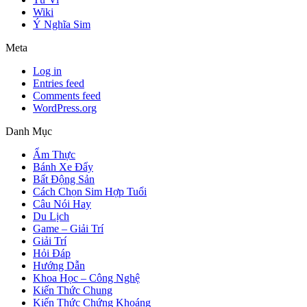
Wiki
Ý Nghĩa Sim
Meta
Log in
Entries feed
Comments feed
WordPress.org
Danh Mục
Ẩm Thực
Bánh Xe Đẩy
Bất Động Sản
Cách Chọn Sim Hợp Tuổi
Câu Nói Hay
Du Lịch
Game – Giải Trí
Giải Trí
Hỏi Đáp
Hướng Dẫn
Khoa Học – Công Nghệ
Kiến Thức Chung
Kiến Thức Chứng Khoáng