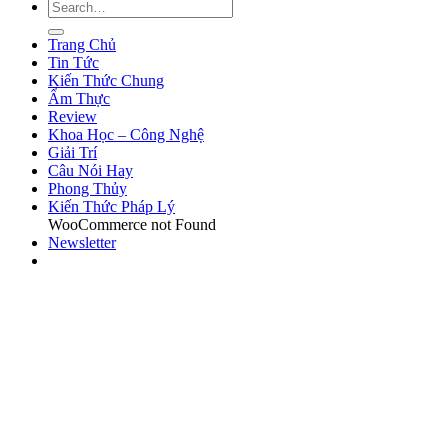
Trang Chủ
Tin Tức
Kiến Thức Chung
Ẩm Thực
Review
Khoa Học – Công Nghệ
Giải Trí
Câu Nói Hay
Phong Thủy
Kiến Thức Pháp Lý
WooCommerce not Found
Newsletter