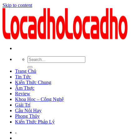
Skip to content
Trang Chủ
Tin Tức
Kiến Thức Chung
Ẩm Thực
Review
Khoa Học – Công Nghệ
Giải Trí
Câu Nói Hay
Phong Thủy
Kiến Thức Pháp Lý
-