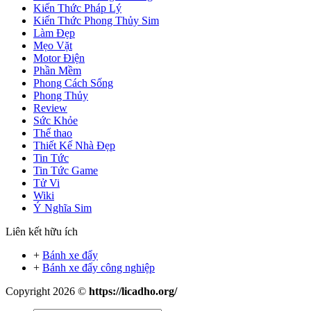
Kiến Thức Pháp Lý
Kiến Thức Phong Thủy Sim
Làm Đẹp
Mẹo Vặt
Motor Điện
Phần Mềm
Phong Cách Sống
Phong Thủy
Review
Sức Khỏe
Thể thao
Thiết Kế Nhà Đẹp
Tin Tức
Tin Tức Game
Tử Vi
Wiki
Ý Nghĩa Sim
Liên kết hữu ích
+
Bánh xe đẩy
+
Bánh xe đẩy công nghiệp
Copyright 2026 ©
https://licadho.org/