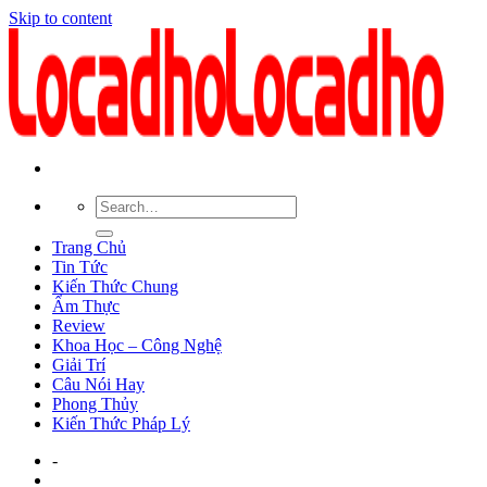
Skip to content
Trang Chủ
Tin Tức
Kiến Thức Chung
Ẩm Thực
Review
Khoa Học – Công Nghệ
Giải Trí
Câu Nói Hay
Phong Thủy
Kiến Thức Pháp Lý
-