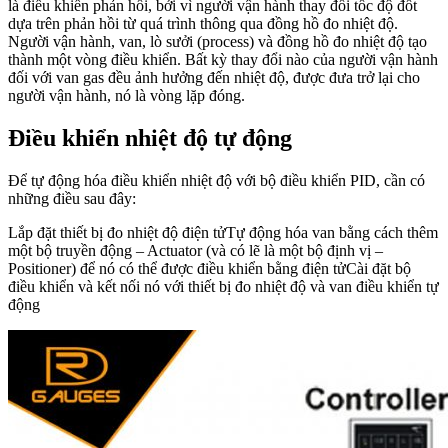
là điều khiển phản hồi, bởi vì người vận hành thay đổi tốc độ đốt
dựa trên phản hồi từ quá trình thông qua đồng hồ đo nhiệt độ.
Người vận hành, van, lò sưởi (process) và đồng hồ đo nhiệt độ tạo
thành một vòng điều khiển. Bất kỳ thay đổi nào của người vận hành
đối với van gas đều ảnh hưởng đến nhiệt độ, được đưa trở lại cho
người vận hành, nó là vòng lặp đóng.
Điều khiển nhiệt độ tự động
Để tự động hóa điều khiển nhiệt độ với bộ điều khiển PID, cần có
những điều sau đây:
Lắp đặt thiết bị đo nhiệt độ điện tửTự động hóa van bằng cách thêm
một bộ truyền động – Actuator (và có lẽ là một bộ định vị –
Positioner) để nó có thể được điều khiển bằng điện tửCài đặt bộ
điều khiển và kết nối nó với thiết bị đo nhiệt độ và van điều khiển tự
động