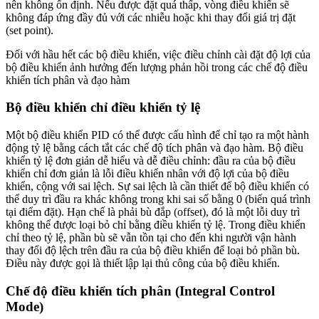
nên không ổn định. Nếu được đặt quá thấp, vòng điều khiển sẽ
không đáp ứng đầy đủ với các nhiễu hoặc khi thay đổi giá trị đặt
(set point).
Đối với hầu hết các bộ điều khiển, việc điều chỉnh cài đặt độ lợi của
bộ điều khiển ảnh hưởng đến lượng phản hồi trong các chế độ điều
khiển tích phân và đạo hàm
Bộ điều khiển chỉ điều khiển tỷ lệ
Một bộ điều khiển PID có thể được cấu hình để chỉ tạo ra một hành
động tỷ lệ bằng cách tắt các chế độ tích phân và đạo hàm. Bộ điều
khiển tỷ lệ đơn giản dễ hiểu và dễ điều chỉnh: đầu ra của bộ điều
khiển chỉ đơn giản là lỗi điều khiển nhân với độ lợi của bộ điều
khiển, cộng với sai lệch. Sự sai lệch là cần thiết để bộ điều khiển có
thể duy trì đầu ra khác không trong khi sai số bằng 0 (biến quá trình
tại điểm đặt). Hạn chế là phải bù đắp (offset), đó là một lỗi duy trì
không thể được loại bỏ chỉ bằng điều khiển tỷ lệ. Trong điều khiển
chỉ theo tỷ lệ, phần bù sẽ vẫn tồn tại cho đến khi người vận hành
thay đổi độ lệch trên đầu ra của bộ điều khiển để loại bỏ phần bù.
Điều này được gọi là thiết lập lại thủ công của bộ điều khiển.
Chế độ điều khiển tích phân (Integral Control
Mode)