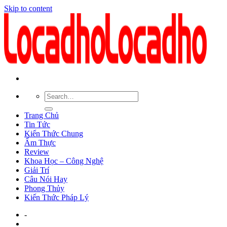
Skip to content
Trang Chủ
Tin Tức
Kiến Thức Chung
Ẩm Thực
Review
Khoa Học – Công Nghệ
Giải Trí
Câu Nói Hay
Phong Thủy
Kiến Thức Pháp Lý
-