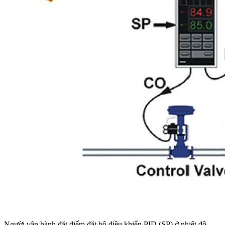
Người vận hành đặt điểm đặt bộ điều khiển PID (SP) ở nhiệt độ