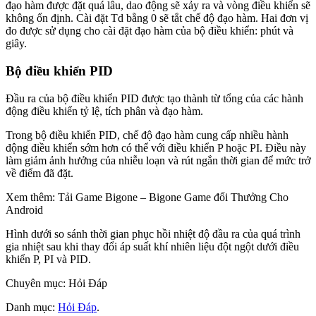
đạo hàm được đặt quá lâu, dao động sẽ xảy ra và vòng điều khiển sẽ
không ổn định. Cài đặt Td bằng 0 sẽ tắt chế độ đạo hàm. Hai đơn vị
đo được sử dụng cho cài đặt đạo hàm của bộ điều khiển: phút và
giây.
Bộ điều khiển PID
Đầu ra của bộ điều khiển PID được tạo thành từ tổng của các hành
động điều khiển tỷ lệ, tích phân và đạo hàm.
Trong bộ điều khiển PID, chế độ đạo hàm cung cấp nhiều hành
động điều khiển sớm hơn có thể với điều khiển P hoặc PI. Điều này
làm giảm ảnh hưởng của nhiễu loạn và rút ngắn thời gian để mức trở
về điểm đã đặt.
Xem thêm: Tải Game Bigone – Bigone Game đổi Thưởng Cho
Android
Hình dưới so sánh thời gian phục hồi nhiệt độ đầu ra của quá trình
gia nhiệt sau khi thay đổi áp suất khí nhiên liệu đột ngột dưới điều
khiển P, PI và PID.
Chuyên mục: Hỏi Đáp
Danh mục:
Hỏi Đáp
.