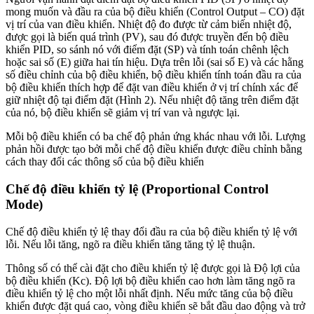
mong muốn và đầu ra của bộ điều khiển (Control Output – CO) đặt
vị trí của van điều khiển. Nhiệt độ đo được từ cảm biến nhiệt độ,
được gọi là biến quá trình (PV), sau đó được truyền đến bộ điều
khiển PID, so sánh nó với điểm đặt (SP) và tính toán chênh lệch
hoặc sai số (E) giữa hai tín hiệu. Dựa trên lỗi (sai số E) và các hằng
số điều chỉnh của bộ điều khiển, bộ điều khiển tính toán đầu ra của
bộ điều khiển thích hợp để đặt van điều khiển ở vị trí chính xác để
giữ nhiệt độ tại điểm đặt (Hình 2). Nếu nhiệt độ tăng trên điểm đặt
của nó, bộ điều khiển sẽ giảm vị trí van và ngược lại.
Mỗi bộ điều khiển có ba chế độ phản ứng khác nhau với lỗi. Lượng
phản hồi được tạo bởi mỗi chế độ điều khiển được điều chỉnh bằng
cách thay đổi các thông số của bộ điều khiển
Chế độ điều khiển tỷ lệ (Proportional Control
Mode)
Chế độ điều khiển tỷ lệ thay đổi đầu ra của bộ điều khiển tỷ lệ với
lỗi. Nếu lỗi tăng, ngõ ra điều khiển tăng tăng tỷ lệ thuận.
Thông số có thể cài đặt cho điều khiển tỷ lệ được gọi là Độ lợi của
bộ điều khiển (Kc). Độ lợi bộ điều khiển cao hơn làm tăng ngõ ra
điều khiển tỷ lệ cho một lỗi nhất định. Nếu mức tăng của bộ điều
khiển được đặt quá cao, vòng điều khiển sẽ bắt đầu dao động và trở