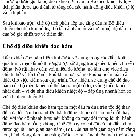
Thường được gọi là bộ điều khiển PI, đầu ra Bộ điều khiển tỷ lệ +
tích phân được tạo thành từ tổng của các hành động điều khiển tỷ lệ
và tích phân.
Sau khi xáo trộn, chế độ tích phân tiếp tục tăng đầu ra Bộ điều
khiển cho đến khi nó loại bỏ tất cả phần bù và đưa nhiệt độ đầu ra
của bộ gia nhiệt trở về điểm đặt.
Chế độ điều khiển đạo hàm
Điều khiển đạo hàm hiếm khi được sử dụng trong các điều khiển
quá trình, mặc dù nó thường được sử dụng trong điều khiển chuyển
động. Nó rất nhạy cảm với nhiễu đo lường, nó làm cho việc điều
chỉnh thử và lỗi trở nên khó khăn hơn và nó không hoàn toàn cần
thiết cho việc kiểm soát quy trình. Tuy nhiên, sử dụng chế độ đạo
hàm của bộ điều khiển có thể tạo ra một số loại vòng điều khiển
nhất định – ví dụ như điều khiển nhiệt độ – đáp ứng nhanh hơn so
với chỉ điều khiển PI.
Chế độ điều khiển đạo hàm tạo ra một đầu ra dựa trên tốc độ thay
đổi của lỗi. Nó tạo ra nhiều hành động kiểm soát hơn nếu lỗi thay
đổi với tốc độ nhanh hơn; nếu không có thay đổi trong lỗi thì hành
động đạo hàm bằng không. Chế độ này có cài đặt có thể điều chỉnh
được gọi là Thời gian đạo hàm (Td). Cài đặt thời gian đạo hàm càng
lớn, hành động đạo hàm càng được tạo ra. Tuy nhiên, nếu thời gian