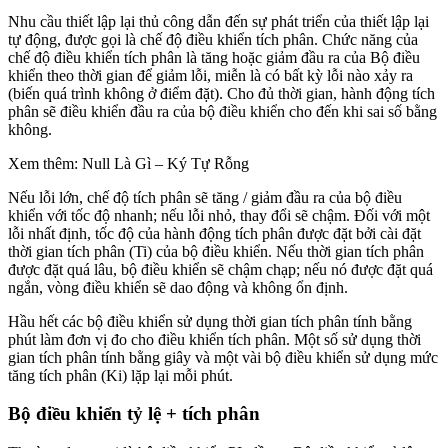
Nhu cầu thiết lập lại thủ công dẫn đến sự phát triển của thiết lập lại
tự động, được gọi là chế độ điều khiển tích phân. Chức năng của
chế độ điều khiển tích phân là tăng hoặc giảm đầu ra của Bộ điều
khiển theo thời gian để giảm lỗi, miễn là có bất kỳ lỗi nào xảy ra
(biến quá trình không ở điểm đặt). Cho đủ thời gian, hành động tích
phân sẽ điều khiển đầu ra của bộ điều khiển cho đến khi sai số bằng
không.
Xem thêm: Null Là Gì – Ký Tự Rỗng
Nếu lỗi lớn, chế độ tích phân sẽ tăng / giảm đầu ra của bộ điều
khiển với tốc độ nhanh; nếu lỗi nhỏ, thay đổi sẽ chậm. Đối với một
lỗi nhất định, tốc độ của hành động tích phân được đặt bởi cài đặt
thời gian tích phân (Ti) của bộ điều khiển. Nếu thời gian tích phân
được đặt quá lâu, bộ điều khiển sẽ chậm chạp; nếu nó được đặt quá
ngắn, vòng điều khiển sẽ dao động và không ổn định.
Hầu hết các bộ điều khiển sử dụng thời gian tích phân tính bằng
phút làm đơn vị đo cho điều khiển tích phân. Một số sử dụng thời
gian tích phân tính bằng giây và một vài bộ điều khiển sử dụng mức
tăng tích phân (Ki) lặp lại mỗi phút.
Bộ điều khiển tỷ lệ + tích phân