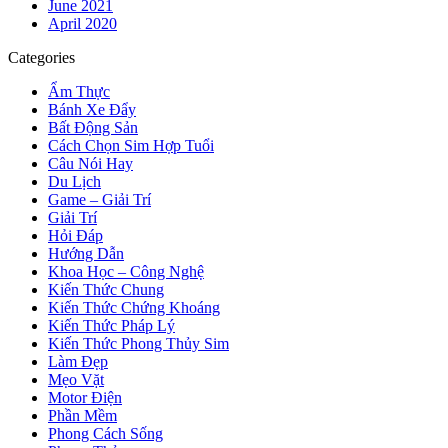
June 2021
April 2020
Categories
Ẩm Thực
Bánh Xe Đẩy
Bất Động Sản
Cách Chọn Sim Hợp Tuổi
Câu Nói Hay
Du Lịch
Game – Giải Trí
Giải Trí
Hỏi Đáp
Hướng Dẫn
Khoa Học – Công Nghệ
Kiến Thức Chung
Kiến Thức Chứng Khoáng
Kiến Thức Pháp Lý
Kiến Thức Phong Thủy Sim
Làm Đẹp
Mẹo Vặt
Motor Điện
Phần Mềm
Phong Cách Sống