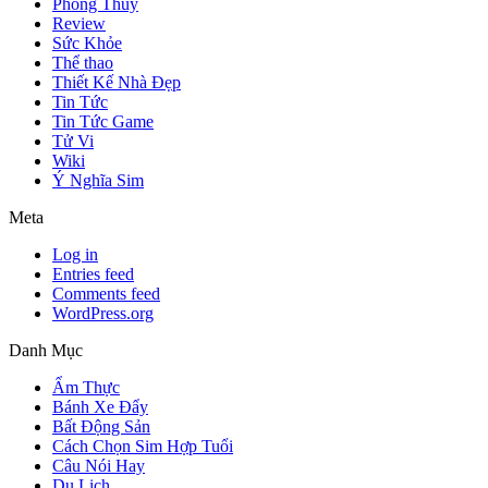
Phong Thủy
Review
Sức Khỏe
Thể thao
Thiết Kế Nhà Đẹp
Tin Tức
Tin Tức Game
Tử Vi
Wiki
Ý Nghĩa Sim
Meta
Log in
Entries feed
Comments feed
WordPress.org
Danh Mục
Ẩm Thực
Bánh Xe Đẩy
Bất Động Sản
Cách Chọn Sim Hợp Tuổi
Câu Nói Hay
Du Lịch