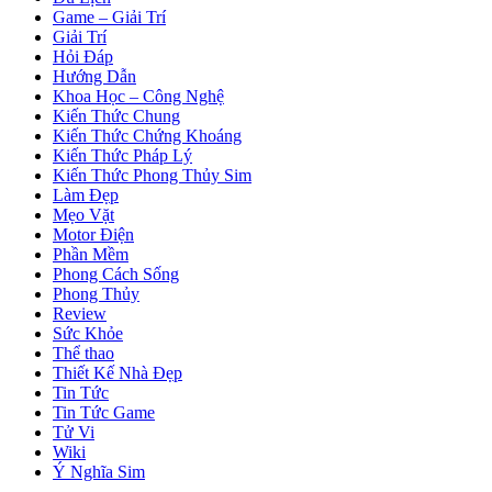
Game – Giải Trí
Giải Trí
Hỏi Đáp
Hướng Dẫn
Khoa Học – Công Nghệ
Kiến Thức Chung
Kiến Thức Chứng Khoáng
Kiến Thức Pháp Lý
Kiến Thức Phong Thủy Sim
Làm Đẹp
Mẹo Vặt
Motor Điện
Phần Mềm
Phong Cách Sống
Phong Thủy
Review
Sức Khỏe
Thể thao
Thiết Kế Nhà Đẹp
Tin Tức
Tin Tức Game
Tử Vi
Wiki
Ý Nghĩa Sim