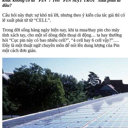
khác không có từ “PIN”? Tên “PIN MẶT TRỜI” xuất phát từ
đâu?
Câu hỏi này thực sự khó trả lời, nhưng theo ý kiến của tác giả thì có
lẽ xuất phát từ từ “CELL”.
Trong đời sống hàng ngày hiện nay, khi ta mua/thay pin cho máy
tính xách tay, cho một số dòng điện thoại di động… ta hay thường
hỏi “Cục pin này có bao nhiêu cell?”, “4 cell hay 6 cell vậy?”….
Đây là một thuật ngữ chuyên môn để nói lên dung lượng của Pin
một cách đơn giản.