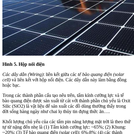
Hình 5. Hộp nối điện
Các dây dẫn (Wiring)
: liên kết giữa các
tế bào quang điện (solar
cell)
và liên kết với hộp nối điện. Các dây dẫn này làm bằng đồng
hoặc bạc.
Trong các thành phần cấu tạo nêu trên, tấm kính cường lực và tế
bào quang điện được sản xuất từ cát với thành phần chủ yếu là Oxit
Silic (SiO2) là vật liệu để sản xuất các đồ dùng thường thấy trong
đời sống hàng ngày như chai lọ thủy tin đựng thức ăn….
Khối lượng chủ yếu của các tấm pin năng lượng mặt trời là theo thứ
tự từ nặng đến nhẹ là (1) Tấm kính cường lực: ~65%; (2) Khung:
~20%; (3) Tế bào quang điện (solar cell): 6%-8%; (4) các thành