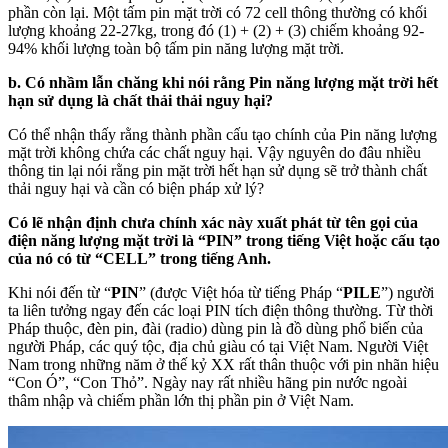
phần còn lại. Một tấm pin mặt trời có 72 cell thông thường có khối
lượng khoảng 22-27kg, trong đó (1) + (2) + (3) chiếm khoảng 92-
94% khối lượng toàn bộ tấm pin năng lượng mặt trời.
b. Có nhầm lẫn chăng khi nói rằng Pin năng lượng mặt trời hết
hạn sử dụng là chất thải thải nguy hại?
Có thể nhận thấy rằng thành phần cấu tạo chính của Pin năng lượng
mặt trời không chứa các chất nguy hại. Vậy nguyên do đâu nhiều
thông tin lại nói rằng pin mặt trời hết hạn sử dụng sẽ trở thành chất
thải nguy hại và cần có biện pháp xử lý?
Có lẽ nhận định chưa chính xác này xuất phát từ tên gọi của
điện năng lượng mặt trời là “PIN” trong tiếng Việt hoặc cấu tạo
của nó có từ “CELL” trong tiếng Anh.
Khi nói đến từ “
PIN
” (được Việt hóa từ tiếng Pháp “
PILE
”) người
ta liên tưởng ngay đến các loại PIN tích điện thông thường. Từ thời
Pháp thuộc, đèn pin, đài (radio) dùng pin là đồ dùng phổ biến của
người Pháp, các quý tộc, địa chủ giàu có tại Việt Nam. Người Việt
Nam trong những năm ở thế kỷ XX rất thân thuộc với pin nhãn hiệu
“Con Ó”, “Con Thỏ”. Ngày nay rất nhiều hãng pin nước ngoài
thâm nhập và chiếm phần lớn thị phần pin ở Việt Nam.