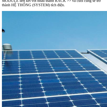
MODULE liên kết với nhau thành RACK >> và cuối cùng sẽ trở
thành HỆ THỐNG (SYSTEM) tích điện.