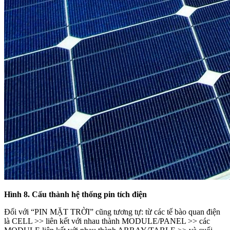
Hình 8. Cấu thành hệ thống pin tích điện
Đối với “PIN MẶT TRỜI” cũng tương tự: từ các tế bào quan điện
là CELL >> liên kết với nhau thành MODULE/PANEL >> các