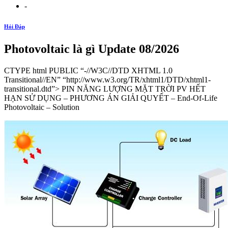
-
Hỏi Đáp
Photovoltaic là gì Update 08/2026
CTYPE html PUBLIC “-//W3C//DTD XHTML 1.0
Transitional//EN” “http://www.w3.org/TR/xhtml1/DTD/xhtml1-
transitional.dtd”> PIN NĂNG LƯỢNG MẶT TRỜI PV HẾT
HẠN SỬ DỤNG – PHƯƠNG ÁN GIẢI QUYẾT – End-Of-Life
Photovoltaic – Solution