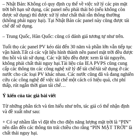
– Nhật Bản: Không có quy định cụ thể về việc xử lý các pin mặt
trời hết hạn sử dụng, các panel nếu phải thải bỏ (nếu không còn
được sử dụng) thì được xử lý như chất thải rắn thông thường
(không phải nguy hại). Tại Nhật Bản các panel này cũng được tái
chế để sử dụng.
– Trung Quốc, Hàn Quốc: cũng có đánh giá tương tự như trên.
Tuổi thọ các panel PV kéo dài đến 30 năm và phần lớn vẫn tiếp tục
vận hành.Tất cả các vật liệu hình thành nên panel mặt trời đều được
thu hồi và tái sử dụng. Các vật liệu đều được xem là tài nguyên,
không phải chất thải nguy hại.Tài liệu của IEA PVPS cũng cung
cấp các thông tin các công nghệ xử lý để tái chế/tái sử dụng ở các
nước cho các loại PV khác nhau. Các nước cũng đã và đang nghiên
cứu các công nghệ để việc tái chế một cách có hiệu quả, chi phí
thấp, rút ngắn thời gian tái chế…
Ý kiến của tác giả bài viết
Từ những phân tích và tìm hiểu như trên, tác giả có thể nhận định
và đề xuất như sau:
+ Có sự nhầm lẫn vì đặt tên cho điện năng lượng mặt trời là “PIN”
nên dẫn đến các thông tin trái chiều cho rằng “PIN MẶT TRỜI” là
chất thải nguy hại.