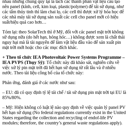
nhau nhưng chung quy lại là tách các thành phần vật liệu cấu tạo
nên panel (kính, cell, kim loại, plastic/polymer) để tái sử dụng, như
các tấm thủy tinh thì làm chai lọ, các cell thì được xử lý hóa học để
các nhà máy tái sử dụng sản xuất các cell cho panel mới có hiệu
suất/hiệu quả cao hơn…
Tóm lại: theo SolarTech thì ở Mỹ, đối với các panel mặt trời không
sử dụng nữa (do hết hạn, hỏng hóc…) không được xem là chất thải
nguy hại mà là tài nguyên để làm vật liệu đầu vào để sản xuất pin
mặt trời mới hoặc cho các mục đích khác.
+ Theo tổ chức IEA Photovoltaic Power Systems Programme –
IEA PVPS (Thụy Sỹ)
: Tổ chức này đã khảo sát, nghiên cứu về
việc xử lý pin mặt trời đã hết hạn sử dụng từ rất lâu và ở nhiều
nước. Theo tài liệu công bố của tổ chức này:
Phản ứng, đánh giá ở các nước như sau:
– EU: đã có quy định tỷ lệ tái chế / tái sử dụng pin mặt trời tại EU là
85%/80%.
– Mỹ: Hiện không có luật lệ nào quy định về việc quản lý panel PV
hết hạn sử dụng (No federal regulations currently exist in the United
States regarding the collection and recycling of endof-life PV
modules; therefore, the country’s general waste regulations apply).