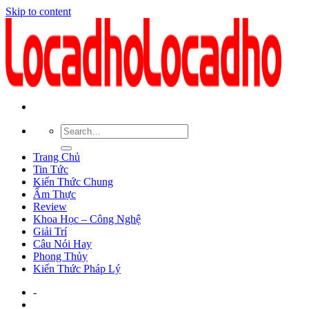
Skip to content
Trang Chủ
Tin Tức
Kiến Thức Chung
Ẩm Thực
Review
Khoa Học – Công Nghệ
Giải Trí
Câu Nói Hay
Phong Thủy
Kiến Thức Pháp Lý
-