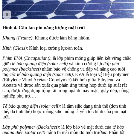
Hình 4. Cấu tạo pin năng lượng mặt trời
Khung (Frame)
: Khung được làm bằng nhôm.
Kính (Glass)
: Kính loại cường lực/an toàn.
Phim EVA (Encapsulant)
: là lớp phim mỏng giúp liên kết vững chắc
giữa
tế bào quang điện (solar cell)
và kính cường lực/
lớp phủ
polymer (backsheet)
nhằm bảo vệ chống va đập và nâng cao tuổi
thọ các
tế bào quang điện (solar cell)
. EVA là loại vật liệu polymer
(Ethylene Vinyl Acetate Copolymer) kết hợp giữa Ethylene và
Acetate và được sản xuất qua phản ứng trùng hợp dưới áp suất rất
cao, được ứng dụng rộng rãi trong ngành may mặc, giày dép, công
nghiệp phụ trợ….
Tế bào quang điện (solar cell):
là tấm silic dạng tinh thể (đơn tinh
thể, đa tinh thể) hoặc màng silic mỏng là yếu tố chính của pin mặt
trời.
Lớp phủ polymer (Backsheet):
là lớp bảo về mặt dưới của
tế bào
quang điện (solar cell)
tránh bị mài mòn do môi trường. Phần lớn