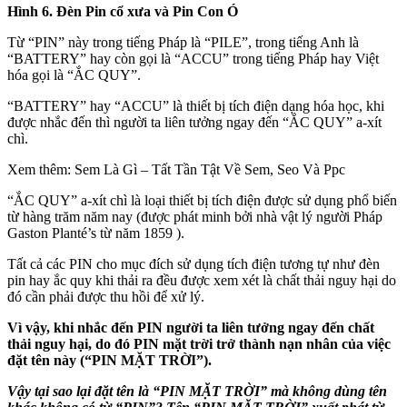
Hình 6. Đèn Pin cổ xưa và Pin Con Ó
Từ “PIN” này trong tiếng Pháp là “PILE”, trong tiếng Anh là
“BATTERY” hay còn gọi là “ACCU” trong tiếng Pháp hay Việt
hóa gọi là “ẮC QUY”.
“BATTERY” hay “ACCU” là thiết bị tích điện dạng hóa học, khi
được nhắc đến thì người ta liên tưởng ngay đến “ẮC QUY” a-xít
chì.
Xem thêm: Sem Là Gì – Tất Tần Tật Về Sem, Seo Và Ppc
“ẮC QUY” a-xít chì là loại thiết bị tích điện được sử dụng phổ biến
từ hàng trăm năm nay (được phát minh bởi nhà vật lý người Pháp
Gaston Planté’s từ năm 1859 ).
Tất cả các PIN cho mục đích sử dụng tích điện tương tự như đèn
pin hay ắc quy khi thải ra đều được xem xét là chất thải nguy hại do
đó cần phải được thu hồi để xử lý.
Vì vậy, khi nhắc đến PIN người ta liên tưởng ngay đến chất
thải nguy hại, do đó PIN mặt trời trở thành nạn nhân của việc
đặt tên này (“PIN MẶT TRỜI”).
Vậy tại sao lại đặt tên là “PIN MẶT TRỜI” mà không dùng tên