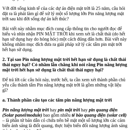
Với đời sống kinh tế của các dự án điện mặt trời là 25 năm, câu hỏi
đặt ra là phải làm gì để xử lý một số lượng lớn Pin năng lượng mặt
trời sau khi đời sống dự án kết thúc?
Bài viết này nhằm mục đích cung cấp thông tin cho người đọc để
hiểu và nhìn nhận PIN MẶT TRỜI khi xem xét là chất thải (do hết
hạn sử dụng hay do hỏng hóc) một cách đúng đắn hơn. Bài viết này
không nhằm mục đích đưa ra giải pháp xử lý các tấm pin mặt trời
hết hạn sử dụng.
2. Tại sao Pin năng lượng mặt trời hết hạn sử dụng là chất thải
thải nguy hại? Có nhầm lẫn chăng khi nói rằng Pin năng lượng
mặt trời hết hạn sử dụng là chất thải thải nguy hại?
Để trả lời các câu hỏi này, trước hết, ta cần xem xét thành phần chủ
yếu cấu thành tấm Pin năng lượng mặt trời là gồm những vật liệu
gì?
a. Thành phần cấu tạo các tấm pin năng lượng mặt trời
Pin năng lượng mặt trời
hay
pin mặt trời
hay
pin quang điện
(Solar panel/module)
bao gồm nhiều
tế bào quang điện (solar cell)
– là phần tử bán dẫn có chứa trên bề mặt một số lượng lớn các cảm
biến ánh sáng là điốt quang, thực hiện biến đổi năng lượng ánh sáng