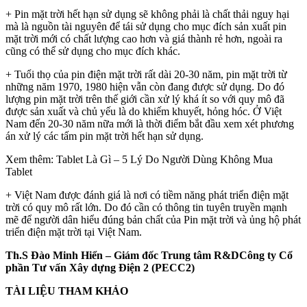
+ Pin mặt trời hết hạn sử dụng sẽ không phải là chất thải nguy hại
mà là nguồn tài nguyên để tái sử dụng cho mục đích sản xuất pin
mặt trời mới có chất lượng cao hơn và giá thành rẻ hơn, ngoài ra
cũng có thể sử dụng cho mục đích khác.
+ Tuổi thọ của pin điện mặt trời rất dài 20-30 năm, pin mặt trời từ
những năm 1970, 1980 hiện vẫn còn đang được sử dụng. Do đó
lượng pin mặt trời trên thế giới cần xử lý khá ít so với quy mô đã
được sản xuất và chủ yếu là do khiếm khuyết, hỏng hóc. Ở Việt
Nam đến 20-30 năm nữa mới là thời điểm bắt đầu xem xét phương
án xử lý các tấm pin mặt trời hết hạn sử dụng.
Xem thêm: Tablet Là Gì – 5 Lý Do Người Dùng Không Mua
Tablet
+ Việt Nam được đánh giá là nơi có tiềm năng phát triển điện mặt
trời có quy mô rất lớn. Do đó cần có thông tin tuyên truyền mạnh
mẽ để người dân hiểu đúng bản chất của Pin mặt trời và ủng hộ phát
triển điện mặt trời tại Việt Nam.
Th.S Đào Minh Hiển – Giám đốc Trung tâm R&DCông ty Cổ
phần Tư vấn Xây dựng Điện 2 (PECC2)
TÀI LIỆU THAM KHẢO