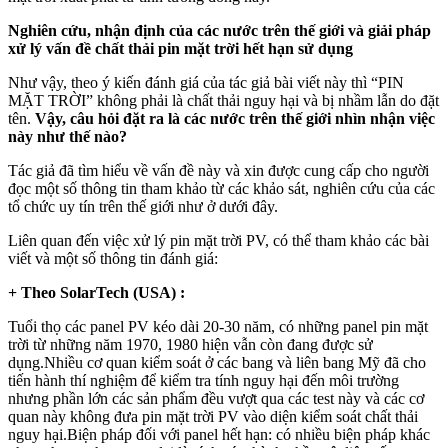
Nghiên cứu, nhận định của các nước trên thế giới và giải pháp
xử lý vấn đề chất thải pin mặt trời hết hạn sử dụng
Như vậy, theo ý kiến đánh giá của tác giả bài viết này thì “PIN
MẶT TRỜI” không phải là chất thải nguy hại và bị nhầm lẫn do đặt
tên.
Vậy, câu hỏi đặt ra là các nước trên thế giới nhìn nhận việc
này như thế nào?
Tác giả đã tìm hiểu về vấn đề này và xin được cung cấp cho người
đọc một số thông tin tham khảo từ các khảo sát, nghiên cứu của các
tổ chức uy tín trên thế giới như ở dưới đây.
Liên quan đến việc xử lý pin mặt trời PV, có thể tham khảo các bài
viết và một số thông tin đánh giá:
+ Theo SolarTech (USA) :
Tuổi thọ các panel PV kéo dài 20-30 năm, có những panel pin mặt
trời từ những năm 1970, 1980 hiện vẫn còn đang được sử
dụng.Nhiều cơ quan kiểm soát ở các bang và liên bang Mỹ đã cho
tiến hành thí nghiệm để kiểm tra tính nguy hại đến môi trường
nhưng phần lớn các sản phẩm đều vượt qua các test này và các cơ
quan này không đưa pin mặt trời PV vào diện kiểm soát chất thải
nguy hại.Biện pháp đối với panel hết hạn: có nhiều biện pháp khác