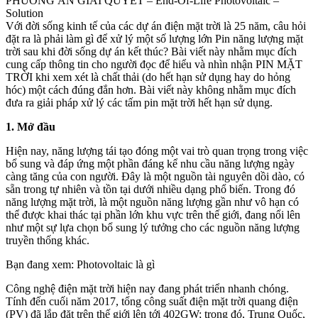
PHƯƠNG ÁN GIẢI QUYẾT – End-Of-Life Photovoltaic –
Solution
Với đời sống kinh tế của các dự án điện mặt trời là 25 năm, câu hỏi
đặt ra là phải làm gì để xử lý một số lượng lớn Pin năng lượng mặt
trời sau khi đời sống dự án kết thúc? Bài viết này nhằm mục đích
cung cấp thông tin cho người đọc để hiểu và nhìn nhận PIN MẶT
TRỜI khi xem xét là chất thải (do hết hạn sử dụng hay do hỏng
hóc) một cách đúng đắn hơn. Bài viết này không nhằm mục đích
đưa ra giải pháp xử lý các tấm pin mặt trời hết hạn sử dụng.
1. Mở đầu
Hiện nay, năng lượng tái tạo đóng một vai trò quan trọng trong việc
bổ sung và đáp ứng một phần đáng kể nhu cầu năng lượng ngày
càng tăng của con người. Đây là một nguồn tài nguyên dồi dào, có
sẵn trong tự nhiên và tồn tại dưới nhiều dạng phổ biến. Trong đó
năng lượng mặt trời, là một nguồn năng lượng gần như vô hạn có
thể được khai thác tại phần lớn khu vực trên thế giới, đang nổi lên
như một sự lựa chọn bổ sung lý tưởng cho các nguồn năng lượng
truyền thống khác.
Bạn đang xem: Photovoltaic là gì
Công nghệ điện mặt trời hiện nay đang phát triển nhanh chóng.
Tính đến cuối năm 2017, tổng công suất điện mặt trời quang điện
(PV) đã lắp đặt trên thế giới lên tới 402GW; trong đó, Trung Quốc,