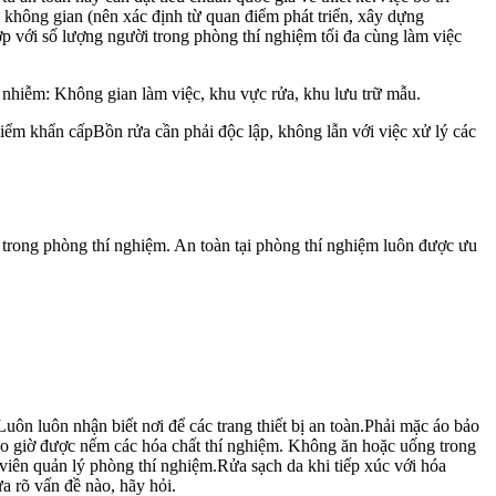
i không gian (nên xác định từ quan điểm phát triển, xây dựng
ợp với số lượng người trong phòng thí nghiệm tối đa cùng làm việc
hiễm: Không gian làm việc, khu vực rửa, khu lưu trữ mẫu.
 hiểm khẩn cấpBồn rửa cần phải độc lập, không lẫn với việc xử lý các
 trong phòng thí nghiệm. An toàn tại phòng thí nghiệm luôn được ưu
ôn luôn nhận biết nơi để các trang thiết bị an toàn.Phải mặc áo bảo
ao giờ được nếm các hóa chất thí nghiệm. Không ăn hoặc uống trong
iên quản lý phòng thí nghiệm.Rửa sạch da khi tiếp xúc với hóa
a rõ vấn đề nào, hãy hỏi.