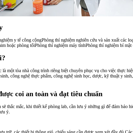
y
 nghiệm y tế công cộngPhòng thí nghiệm nghiên cứu và sản xuất các lo
im hoặc phòng tốiPhòng thí nghiệm máy tínhPhòng thí nghiệm bí mật đ
i?
 là một tòa nhà công trình riêng biệt chuyên phục vụ cho việc thực hiệ
 sinh, công nghệ thực phẩm, công nghệ sinh học, dược, kỹ thuật y sin
được coi an toàn và đạt tiêu chuẩn
sẽ thắc mắc, khi thiết kế phòng lab, cần lưu ý những gì để đảm bảo hiệ
lưu ý.
lưu trữ, các thiết bị thông gió, chiếu sáng cần được xem xét đầy đủ.Các 