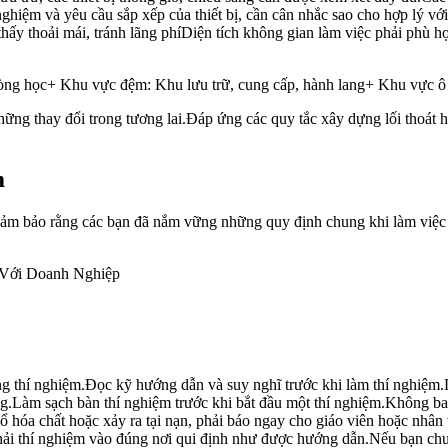
ghiệm và yêu cầu sắp xếp của thiết bị, cần cân nhắc sao cho hợp lý vớ
hấy thoải mái, tránh lãng phíDiện tích không gian làm việc phải phù h
ng học+ Khu vực đệm: Khu lưu trữ, cung cấp, hành lang+ Khu vực ô n
 những thay đổi trong tương lai.Đáp ứng các quy tắc xây dựng lối thoát
m
 đảm bảo rằng các bạn đã nắm vững những quy định chung khi làm việc
 Với Doanh Nghiệp
ng thí nghiệm.Đọc kỹ hướng dẫn và suy nghĩ trước khi làm thí nghiệm.Lu
ng.Làm sạch bàn thí nghiệm trước khi bắt đầu một thí nghiệm.Không b
óa chất hoặc xảy ra tại nạn, phải báo ngay cho giáo viên hoặc nhân v
 thải thí nghiệm vào đúng nơi qui định như được hướng dẫn.Nếu bạn chư