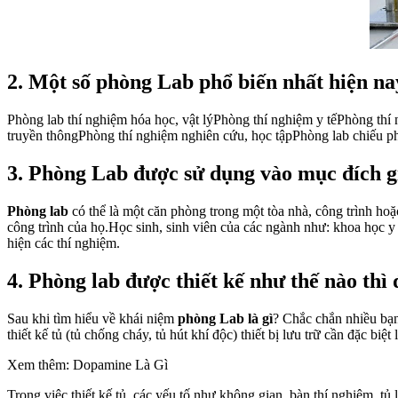
2. Một số phòng Lab phổ biến nhất hiện na
Phòng lab thí nghiệm hóa học, vật lýPhòng thí nghiệm y tếPhòng thí
truyền thôngPhòng thí nghiệm nghiên cứu, học tậpPhòng lab chiếu ph
3. Phòng Lab được sử dụng vào mục đích g
Phòng lab
có thể là một căn phòng trong một tòa nhà, công trình hoặc
công trình của họ.Học sinh, sinh viên của các ngành như: khoa học y
hiện các thí nghiệm.
4. Phòng lab được thiết kế như thế nào thì 
Sau khi tìm hiểu về khái niệm
phòng Lab là gì
? Chắc chắn nhiều bạn 
thiết kế tủ (tủ chống cháy, tủ hút khí độc) thiết bị lưu trữ cần đặc biệt 
Xem thêm: Dopamine Là Gì
Trong việc thiết kế tủ, các yếu tố như không gian, bàn thí nghiệm, tủ 