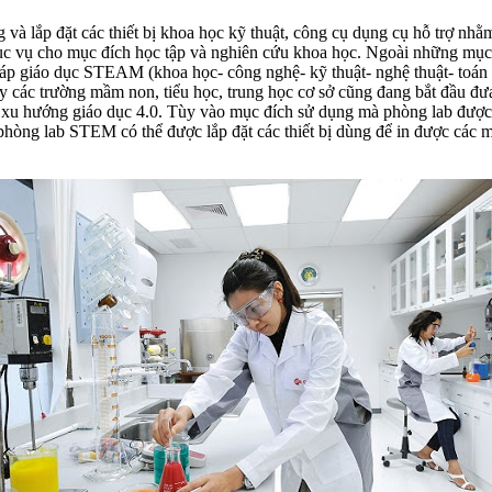
và lắp đặt các thiết bị khoa học kỹ thuật, công cụ dụng cụ hỗ trợ nhằm
hục vụ cho mục đích học tập và nghiên cứu khoa học. Ngoài những mục 
áp giáo dục STEAM (khoa học- công nghệ- kỹ thuật- nghệ thuật- toán h
y các trường mầm non, tiểu học, trung học cơ sở cũng đang bắt đầu đ
 xu hướng giáo dục 4.0. Tùy vào mục đích sử dụng mà phòng lab được t
hòng lab STEM có thể được lắp đặt các thiết bị dùng để in được các m