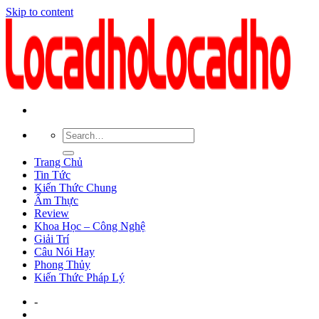
Skip to content
Trang Chủ
Tin Tức
Kiến Thức Chung
Ẩm Thực
Review
Khoa Học – Công Nghệ
Giải Trí
Câu Nói Hay
Phong Thủy
Kiến Thức Pháp Lý
-