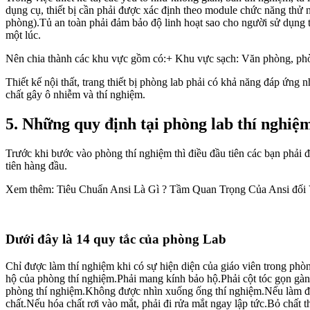
dụng cụ, thiết bị cần phải được xác định theo module chức năng thử n
phòng).Tủ an toàn phải đảm bảo độ linh hoạt sao cho người sử dụng t
một lúc.
Nên chia thành các khu vực gồm có:+ Khu vực sạch: Văn phòng, phò
Thiết kế nội thất, trang thiết bị phòng lab phải có khả năng đáp ứng
chất gây ô nhiễm và thí nghiệm.
5. Những quy định tại phòng lab thí nghiệ
Trước khi bước vào phòng thí nghiệm thì điều đầu tiên các bạn phải
tiên hàng đầu.
Xem thêm: Tiêu Chuẩn Ansi Là Gì ? Tầm Quan Trọng Của Ansi đối
Dưới đây là 14 quy tắc của phòng Lab
Chỉ được làm thí nghiệm khi có sự hiện diện của giáo viên trong phò
hộ của phòng thí nghiệm.Phải mang kính bảo hộ.Phải cột tóc gọn gà
phòng thí nghiệm.Không được nhìn xuống ống thí nghiệm.Nếu làm đổ h
chất.Nếu hóa chất rơi vào mắt, phải đi rửa mắt ngay lập tức.Bỏ chất