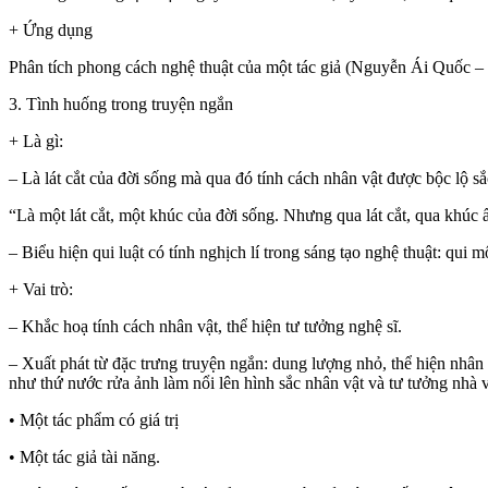
+ Ứng dụng
Phân tích phong cách nghệ thuật của một tác giả (Nguyễn Ái Quố
3. Tình huống trong truyện ngắn
+ Là gì:
– Là lát cắt của đời sống mà qua đó tính cách nhân vật được bộc lộ sắc
“Là một lát cắt, một khúc của đời sống. Nhưng qua lát cắt, qua kh
– Biểu hiện qui luật có tính nghịch lí trong sáng tạo nghệ thuật: qu
+ Vai trò:
– Khắc hoạ tính cách nhân vật, thể hiện tư tưởng nghệ sĩ.
– Xuất phát từ đặc trưng truyện ngắn: dung lượng nhỏ, thể hiện nhân
như thứ nước rửa ảnh làm nổi lên hình sắc nhân vật và tư tưởng nhà
• Một tác phẩm có giá trị
• Một tác giả tài năng.