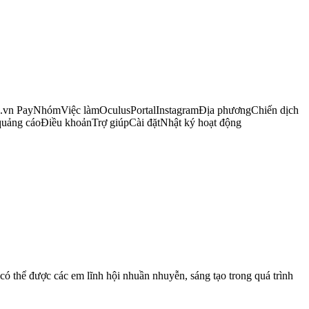
e.vn PayNhómViệc làmOculusPortalInstagramĐịa phươngChiến dịch
quảng cáoĐiều khoảnTrợ giúpCài đặtNhật ký hoạt động
g có thể được các em lĩnh hội nhuần nhuyễn, sáng tạo trong quá trình