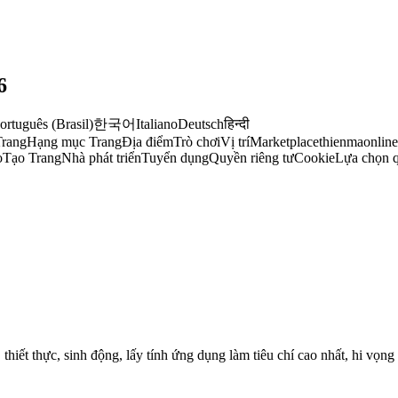
6
ng ViệtEnglish (UK)EspañolFrançais (France)中文(简体)العربيةPortuguês (Brasil)한국어ItalianoDeutschहिन्दी
rangHạng mục TrangĐịa điểmTrò chơiVị tríMarketplacethienmaonlin
áoTạo TrangNhà phát triểnTuyển dụngQuyền riêng tưCookieLựa chọn 
 thiết thực, sinh động, lấy tính ứng dụng làm tiêu chí cao nhất, hi vọn