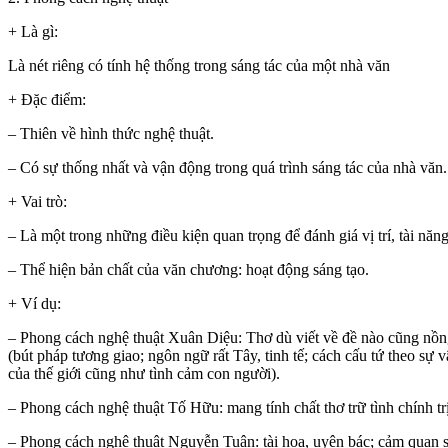
+ Là gì:
Là nét riêng có tính hệ thống trong sáng tác của một nhà văn
+ Đặc điểm:
– Thiên về hình thức nghệ thuật.
– Có sự thống nhất và vận động trong quá trình sáng tác của nhà văn.
+ Vai trò:
– Là một trong những điều kiện quan trọng để đánh giá vị trí, tài năn
– Thể hiện bản chất của văn chương: hoạt động sáng tạo.
+ Ví dụ:
– Phong cách nghệ thuật Xuân Diệu: Thơ dù viết về đề nào cũng nồng
(bút pháp tương giao; ngôn ngữ rất Tây, tinh tế; cách cấu tứ theo sự 
của thế giới cũng như tình cảm con người).
– Phong cách nghệ thuật Tố Hữu: mang tính chất thơ trữ tình chính trị
– Phong cách nghệ thuật Nguyễn Tuân: tài hoa, uyên bác; cảm quan 