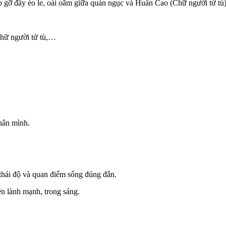
gặp gỡ đầy éo le, oái oăm giữa quản ngục và Huấn Cao (Chữ người tử t
Chữ người tử tù,…
hân mình.
 thái độ và quan điểm sống đúng đắn.
ên lành mạnh, trong sáng.