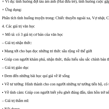
+ Ví dụ: tình huống đợi tàu ám ảnh (Hai đứa trẻ), tình huống cuộc 
+ Ứng dụng:
Phân tích tình huống truyện trong: Chiếc thuyền ngoài xa, Vợ nhặt, 
4. Các giá trị văn học
+ Mô tả: có 3 giá trị cơ bản của văn học
– Giá trị nhận thức:
• Mang tới cho bạn đọc những tri thức sâu rộng về thế giới
• Giúp con người khám phá, nhận thức, thấu hiểu sâu sắc chính bản t
– Giá trị giáo dục
• Đem đến những bài học quí giá về lẽ sống
• Về tư tưởng: Hình thành cho con người những tư tưởng tiến bộ, có
• Về tình cảm: Giúp con người biết yêu ghét đúng đắn, tâm hồn trở n
– Giá trị thẩm mĩ:
• Nội dung: