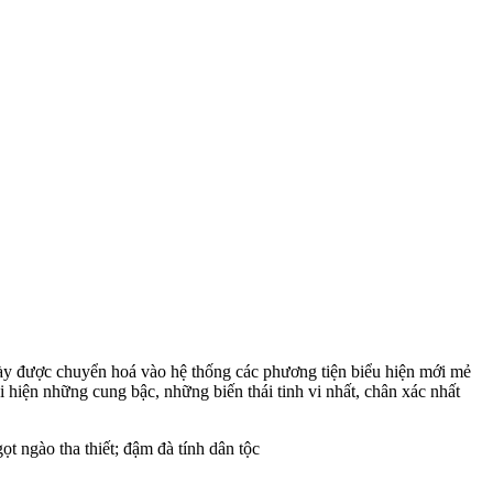
này được chuyển hoá vào hệ thống các phương tiện biểu hiện mới mẻ
i hiện những cung bậc, những biến thái tinh vi nhất, chân xác nhất
ọt ngào tha thiết; đậm đà tính dân tộc