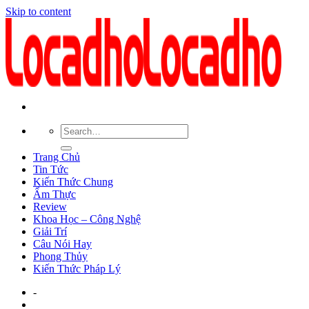
Skip to content
Trang Chủ
Tin Tức
Kiến Thức Chung
Ẩm Thực
Review
Khoa Học – Công Nghệ
Giải Trí
Câu Nói Hay
Phong Thủy
Kiến Thức Pháp Lý
-