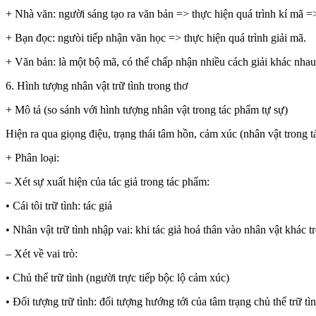
+ Nhà văn: người sáng tạo ra văn bản => thực hiện quá trình kí mã =>
+ Bạn đọc: ngưòi tiếp nhận văn học => thực hiện quá trình giải mã.
+ Văn bản: là một bộ mã, có thể chấp nhận nhiều cách giải khác nha
6. Hình tượng nhân vật trữ tình trong thơ
+ Mô tả (so sánh với hình tượng nhân vật trong tác phẩm tự sự)
Hiện ra qua giọng điệu, trạng thái tâm hồn, cảm xúc (nhân vật trong t
+ Phân loại:
– Xét sự xuất hiện của tác giả trong tác phẩm:
• Cái tôi trữ tình: tác giả
• Nhân vật trữ tình nhập vai: khi tác giả hoá thân vào nhân vật khác t
– Xét về vai trò:
• Chủ thể trữ tình (người trực tiếp bộc lộ cảm xúc)
• Đối tượng trữ tình: đối tượng hướng tới của tâm trạng chủ thể trữ tì