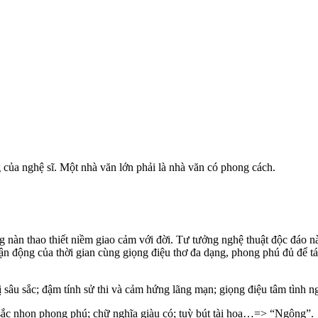
g của nghệ sĩ. Một nhà văn lớn phải là nhà văn có phong cách.
 nàn thao thiết niềm giao cảm với đời. Tư tưởng nghệ thuật độc đáo 
vận động của thời gian cùng giọng điệu thơ đa dạng, phong phú đủ để tá
 sâu sắc; đậm tính sử thi và cảm hứng lãng mạn; giọng điệu tâm tình ng
sắc nhọn phong phú; chữ nghĩa giàu có; tuỳ bút tài hoa…=> “Ngông”.