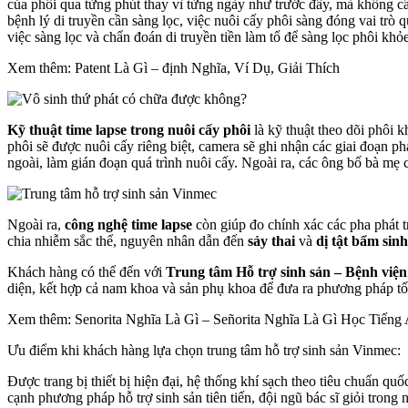
của phôi qua từng phút thay vì từng ngày như trước đây, mà không cần
bệnh lý di truyền cần sàng lọc, việc nuôi cấy phôi sàng đóng vai trò 
việc sàng lọc và chẩn đoán di truyền tiền làm tổ để sàng lọc phôi khỏ
Xem thêm: Patent Là Gì – định Nghĩa, Ví Dụ, Giải Thích
Kỹ thuật time lapse trong nuôi cấy phôi
là kỹ thuật theo dõi phôi k
phôi sẽ được nuôi cấy riêng biệt, camera sẽ ghi nhận các giai đoạn p
ngoài, làm gián đoạn quá trình nuôi cấy. Ngoài ra, các ông bố bà mẹ
Ngoài ra,
công nghệ time lapse
còn giúp đo chính xác các pha phát tr
chia nhiễm sắc thể, nguyên nhân dẫn đến
sảy thai
và
dị tật bẩm sinh
Khách hàng có thể đến với
Trung tâm Hỗ trợ sinh sản – Bệnh việ
diện, kết hợp cả nam khoa và sản phụ khoa để đưa ra phương pháp tố
Xem thêm: Senorita Nghĩa Là Gì – Señorita Nghĩa Là Gì Học Tiếng
Ưu điểm khi khách hàng lựa chọn trung tâm hỗ trợ sinh sản Vinmec:
Được trang bị thiết bị hiện đại, hệ thống khí sạch theo tiêu chuẩn qu
cạnh phương pháp hỗ trợ sinh sản tiên tiến, đội ngũ bác sĩ giỏi trong