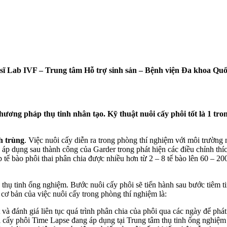
sĩ Lab IVF –
Trung tâm Hỗ trợ sinh sản – Bệnh viện Đa khoa Quố
ương pháp thụ tinh nhân tạo. Kỹ thuật nuôi cấy phôi tốt là 1 tron
h trùng
. Việc nuôi cấy diễn ra trong phòng thí nghiệm với môi trường 
áp dụng sau thành công của Garder trong phát hiện các điều chỉnh thí
p tế bào phôi thai phân chia được nhiều hơn từ 2 – 8 tế bào lên 60 – 200
g thụ tinh ống nghiệm. Bước nuôi cấy phôi sẽ tiến hành sau bước tiêm t
cơ bản của việc nuôi cấy trong phòng thí nghiệm là:
át và đánh giá liên tục quá trình phân chia của phôi qua các ngày để ph
cấy phôi Time Lapse đang áp dụng tại Trung tâm thụ tinh ống nghiệm b