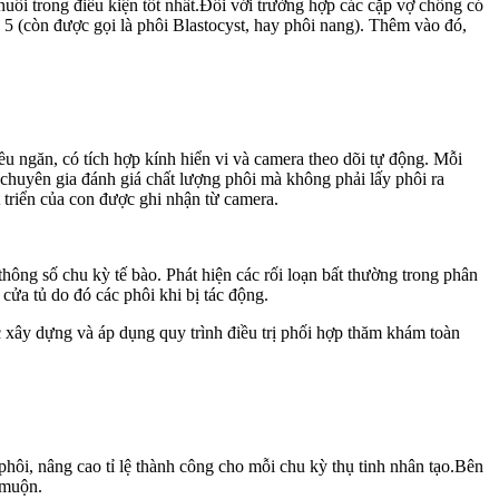
nuôi trong điều kiện tốt nhất.Đối với trường hợp các cặp vợ chồng có
ày 5 (còn được gọi là phôi Blastocyst, hay phôi nang). Thêm vào đó,
ều ngăn, có tích hợp kính hiển vi và camera theo dõi tự động. Mỗi
c chuyên gia đánh giá chất lượng phôi mà không phải lấy phôi ra
 triển của con được ghi nhận từ camera.
thông số chu kỳ tế bào. Phát hiện các rối loạn bất thường trong phân
cửa tủ do đó các phôi khi bị tác động.
 xây dựng và áp dụng quy trình điều trị phối hợp thăm khám toàn
 phôi, nâng cao tỉ lệ thành công cho mỗi chu kỳ thụ tinh nhân tạo.Bên
 muộn.