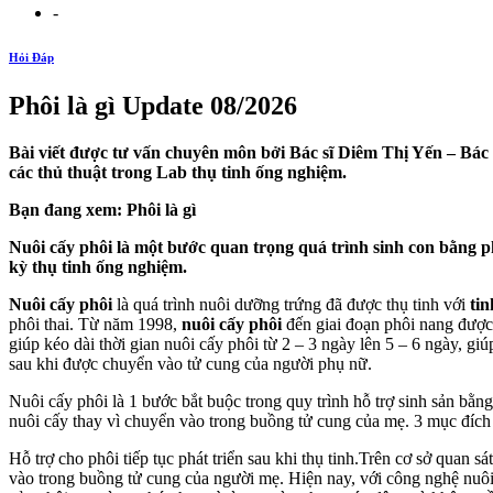
-
Hỏi Đáp
Phôi là gì Update 08/2026
Bài viết được tư vấn chuyên môn bởi Bác sĩ Diêm Thị Yến – Bác 
các thủ thuật trong Lab thụ tinh ống nghiệm.
Bạn đang xem: Phôi là gì
Nuôi cấy phôi là một bước quan trọng quá trình sinh con bằng ph
kỳ thụ tinh ống nghiệm.
Nuôi cấy phôi
là quá trình nuôi dưỡng trứng đã được thụ tinh với
tin
phôi thai. Từ năm 1998,
nuôi cấy phôi
đến giai đoạn phôi nang được 
giúp kéo dài thời gian nuôi cấy phôi từ 2 – 3 ngày lên 5 – 6 ngày, giú
sau khi được chuyển vào tử cung của người phụ nữ.
Nuôi cấy phôi là 1 bước bắt buộc trong quy trình hỗ trợ sinh sản bằn
nuôi cấy thay vì chuyển vào trong buồng tử cung của mẹ. 3 mục đích 
Hỗ trợ cho phôi tiếp tục phát triển sau khi thụ tinh.Trên cơ sở quan s
vào trong buồng tử cung của người mẹ. Hiện nay, với công nghệ nuôi 