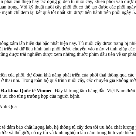
 phải can thiệp hay tác động gì đến tủ nuôi cấy, khiến phôi vẫn được 
quan trọng. Với kỹ thuật nuôi cấy phôi tốt có thể tạo được các phôi ng
e mạnh chỉ đem lại kết quả tốt nhất khi được tiến hành trên phôi ngày 5.
hông xâm lấn hiện đại bậc nhất hiện nay. Tủ nuôi cấy được trang bị nhi
hát triển và dữ liệu hình ảnh phôi được chuyển vào máy vi tính giúp cá
 cũng được trải nghiệm được xem những thước phim đầu tiên về sự phát
iển của phôi, dự đoán khả năng phát triển của phôi thai thông qua các 
ở thai nhi. Trong toàn bộ quá trình nuôi cấy, các chuyên gia không mở 
n Đa khoa Quốc tế Vinmec
. Đây là trung tâm hàng đầu Việt Nam được
i ưu cho từng trường hợp của người bệnh.
 Anh Qua
ốc tế đảm bảo chất lượng lab, hệ thống tủ cấy đơn tối ưu hóa chất lượng
 nước và thế giới, có uy tín và kinh nghiệm lâu năm trong lĩnh vực hiếm