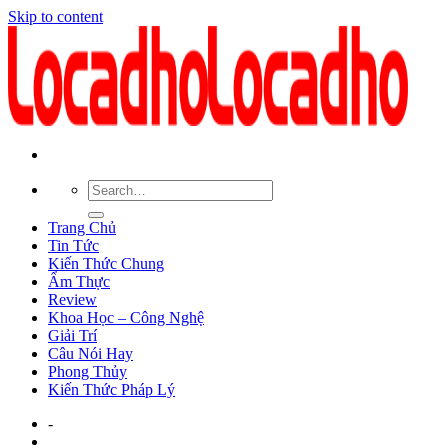
Skip to content
Trang Chủ
Tin Tức
Kiến Thức Chung
Ẩm Thực
Review
Khoa Học – Công Nghệ
Giải Trí
Câu Nói Hay
Phong Thủy
Kiến Thức Pháp Lý
-