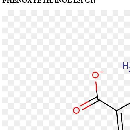
PHENOXYETHANOL LÀ GÌ?