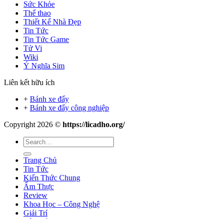
Sức Khỏe
Thể thao
Thiết Kế Nhà Đẹp
Tin Tức
Tin Tức Game
Tử Vi
Wiki
Ý Nghĩa Sim
Liên kết hữu ích
+
Bánh xe đẩy
+
Bánh xe đẩy công nghiệp
Copyright 2026 ©
https://licadho.org/
Trang Chủ
Tin Tức
Kiến Thức Chung
Ẩm Thực
Review
Khoa Học – Công Nghệ
Giải Trí