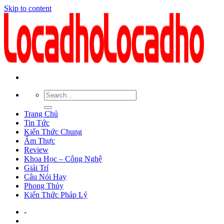
Skip to content
Trang Chủ
Tin Tức
Kiến Thức Chung
Ẩm Thực
Review
Khoa Học – Công Nghệ
Giải Trí
Câu Nói Hay
Phong Thủy
Kiến Thức Pháp Lý
-