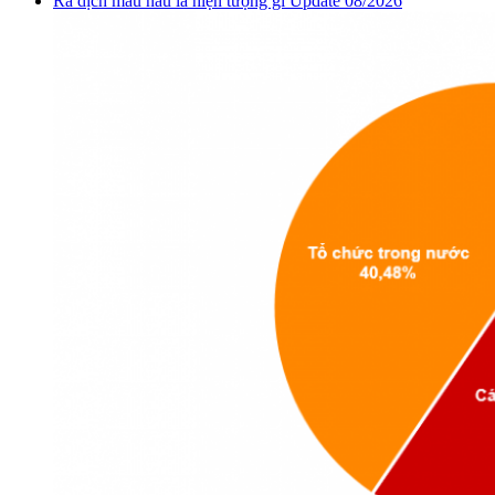
Ra dịch màu nâu là hiện tượng gì Update 08/2026