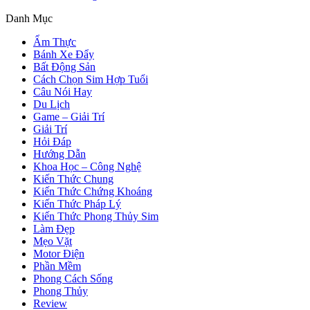
Danh Mục
Ẩm Thực
Bánh Xe Đẩy
Bất Động Sản
Cách Chọn Sim Hợp Tuổi
Câu Nói Hay
Du Lịch
Game – Giải Trí
Giải Trí
Hỏi Đáp
Hướng Dẫn
Khoa Học – Công Nghệ
Kiến Thức Chung
Kiến Thức Chứng Khoáng
Kiến Thức Pháp Lý
Kiến Thức Phong Thủy Sim
Làm Đẹp
Mẹo Vặt
Motor Điện
Phần Mềm
Phong Cách Sống
Phong Thủy
Review