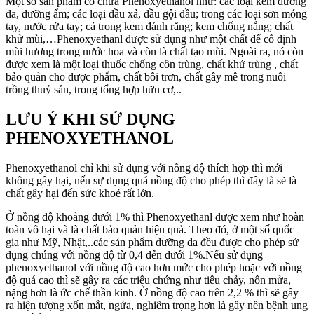
Một số sản phẩm có chứa Phenoxyethanol như: các loại kem dưỡng
da, dưỡng ẩm; các loại dầu xả, dầu gội đầu; trong các loại sơn móng
tay, nước rửa tay; cả trong kem đánh răng; kem chống nắng; chất
khử mùi,…Phenoxyethanl được sử dụng như một chất để cố định
mùi hương trong nước hoa và còn là chất tạo mùi. Ngoài ra, nó còn
được xem là một loại thuốc chống côn trùng, chất khử trùng , chất
bảo quản cho dược phẩm, chất bôi trơn, chất gây mê trong nuôi
trồng thuỷ sản, trong tổng hợp hữu cơ,..
LƯU Ý KHI SỬ DỤNG
PHENOXYETHANOL
Phenoxyethanol chỉ khi sử dụng với nồng độ thích hợp thì mới
không gây hại, nếu sự dụng quá nồng độ cho phép thì đây là sẽ là
chất gây hại đến sức khoẻ rất lớn.
Ở nồng độ khoảng dưới 1% thì Phenoxyethanl được xem như hoàn
toàn vô hại và là chất bảo quản hiệu quả. Theo đó, ở một số quốc
gia như Mỹ, Nhật,..các sản phẩm dưỡng da đều được cho phép sử
dụng chúng với nồng độ từ 0,4 đến dưới 1%.Nếu sử dụng
phenoxyethanol với nồng độ cao hơn mức cho phép hoặc với nồng
độ quá cao thì sẽ gây ra các triệu chứng như tiêu chảy, nôn mửa,
nặng hơn là ức chế thần kinh. Ở nồng độ cao trên 2,2 % thì sẽ gây
ra hiện tượng xốn mắt, ngứa, nghiêm trọng hơn là gây nên bệnh ung