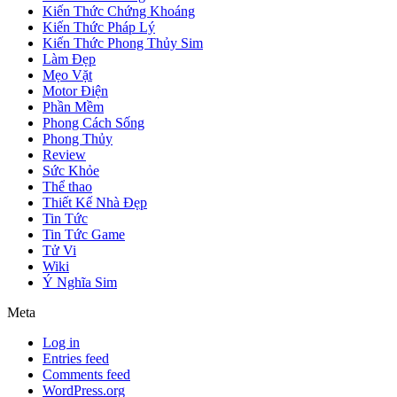
Kiến Thức Chứng Khoáng
Kiến Thức Pháp Lý
Kiến Thức Phong Thủy Sim
Làm Đẹp
Mẹo Vặt
Motor Điện
Phần Mềm
Phong Cách Sống
Phong Thủy
Review
Sức Khỏe
Thể thao
Thiết Kế Nhà Đẹp
Tin Tức
Tin Tức Game
Tử Vi
Wiki
Ý Nghĩa Sim
Meta
Log in
Entries feed
Comments feed
WordPress.org