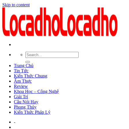
Skip to content
Trang Chủ
Tin Tức
Kiến Thức Chung
Ẩm Thực
Review
Khoa Học – Công Nghệ
Giải Trí
Câu Nói Hay
Phong Thủy
Kiến Thức Pháp Lý
-