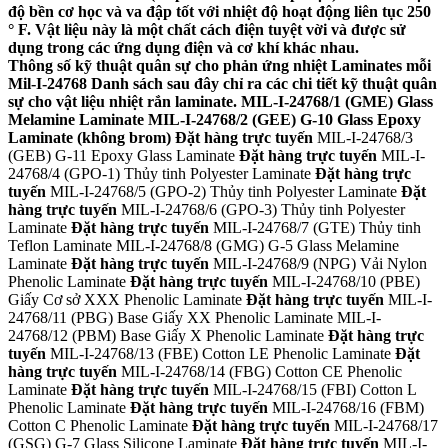
độ bền cơ học và va đập tốt với nhiệt độ hoạt động liên tục 250
° F. Vật liệu này là một chất cách điện tuyệt vời và được sử
dụng trong các ứng dụng điện và cơ khí khác nhau.
Thông số kỹ thuật quân sự cho phản ứng nhiệt Laminates mỗi
Mil-I-24768 Danh sách sau đây chỉ ra các chi tiết kỹ thuật quân
sự cho vật liệu nhiệt rắn laminate. MIL-I-24768/1 (GME) Glass
Melamine Laminate MIL-I-24768/2 (GEE) G-10 Glass Epoxy
Laminate (không brom) Đặt hàng trực tuyến
MIL-I-24768/3
(GEB) G-11 Epoxy Glass Laminate
Đặt hàng trực tuyến
MIL-I-
24768/4 (GPO-1) Thủy tinh Polyester Laminate
Đặt hàng trực
tuyến
MIL-I-24768/5 (GPO-2) Thủy tinh Polyester Laminate
Đặt
hàng trực tuyến
MIL-I-24768/6 (GPO-3) Thủy tinh Polyester
Laminate
Đặt hàng trực tuyến
MIL-I-24768/7 (GTE) Thủy tinh
Teflon Laminate MIL-I-24768/8 (GMG) G-5 Glass Melamine
Laminate
Đặt hàng trực tuyến
MIL-I-24768/9 (NPG) Vải Nylon
Phenolic Laminate
Đặt hàng trực tuyến
MIL-I-24768/10 (PBE)
Giấy Cơ sở XXX Phenolic Laminate
Đặt hàng trực tuyến
MIL-I-
24768/11 (PBG) Base Giấy XX Phenolic Laminate MIL-I-
24768/12 (PBM) Base Giấy X Phenolic Laminate
Đặt hàng trực
tuyến
MIL-I-24768/13 (FBE) Cotton LE Phenolic Laminate
Đặt
hàng trực tuyến
MIL-I-24768/14 (FBG) Cotton CE Phenolic
Laminate
Đặt hàng trực tuyến
MIL-I-24768/15 (FBI) Cotton L
Phenolic Laminate
Đặt hàng trực tuyến
MIL-I-24768/16 (FBM)
Cotton C Phenolic Laminate
Đặt hàng trực tuyến
MIL-I-24768/17
(GSG) G-7 Glass Silicone Laminate
Đặt hàng trực tuyến
MIL-I-