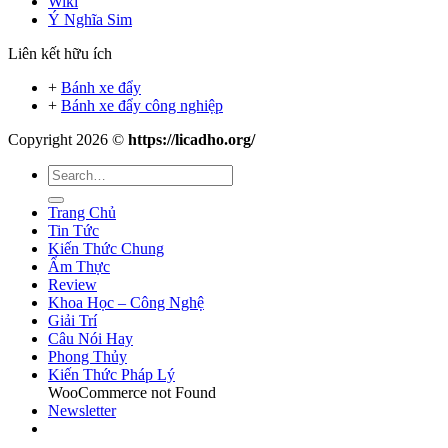
Wiki
Ý Nghĩa Sim
Liên kết hữu ích
+
Bánh xe đẩy
+
Bánh xe đẩy công nghiệp
Copyright 2026 ©
https://licadho.org/
Trang Chủ
Tin Tức
Kiến Thức Chung
Ẩm Thực
Review
Khoa Học – Công Nghệ
Giải Trí
Câu Nói Hay
Phong Thủy
Kiến Thức Pháp Lý
WooCommerce not Found
Newsletter