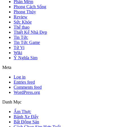
Phần Mềm
Phong Cách Sống
Phong Thủy
Review
Sức Khỏe
Thể thao
Thiết Kế Nhà Đẹp
Tin Tức
Tin Tức Game
Tử Vi
Wiki
Ý Nghĩa Sim
Meta
Log in
Entries feed
Comments feed
WordPress.org
Danh Mục
Ẩm Thực
Bánh Xe Đẩy
Bất Động Sản
Cách Chọn Sim Hợp Tuổi