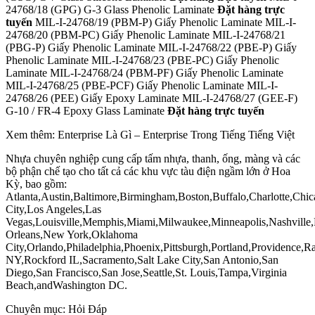
24768/18 (GPG) G-3 Glass Phenolic Laminate
Đặt hàng trực
tuyến
MIL-I-24768/19 (PBM-P) Giấy Phenolic Laminate MIL-I-
24768/20 (PBM-PC) Giấy Phenolic Laminate MIL-I-24768/21
(PBG-P) Giấy Phenolic Laminate MIL-I-24768/22 (PBE-P) Giấy
Phenolic Laminate MIL-I-24768/23 (PBE-PC) Giấy Phenolic
Laminate MIL-I-24768/24 (PBM-PF) Giấy Phenolic Laminate
MIL-I-24768/25 (PBE-PCF) Giấy Phenolic Laminate MIL-I-
24768/26 (PEE) Giấy Epoxy Laminate MIL-I-24768/27 (GEE-F)
G-10 / FR-4 Epoxy Glass Laminate
Đặt hàng trực tuyến
Xem thêm: Enterprise Là Gì – Enterprise Trong Tiếng Tiếng Việt
Nhựa chuyên nghiệp cung cấp tấm nhựa, thanh, ống, màng và các
bộ phận chế tạo cho tất cả các khu vực tàu điện ngầm lớn ở Hoa
Kỳ, bao gồm:
Atlanta,Austin,Baltimore,Birmingham,Boston,Buffalo,Charlotte,Chic
City,Los Angeles,Las
Vegas,Louisville,Memphis,Miami,Milwaukee,Minneapolis,Nashvill
Orleans,New York,Oklahoma
City,Orlando,Philadelphia,Phoenix,Pittsburgh,Portland,Providence,
NY,Rockford IL,Sacramento,Salt Lake City,San Antonio,San
Diego,San Francisco,San Jose,Seattle,St. Louis,Tampa,Virginia
Beach,andWashington DC.
Chuyên mục: Hỏi Đáp