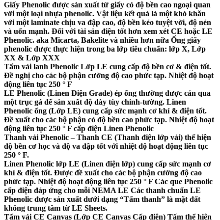
Giấy Phenolic được sản xuất từ ​​giấy có độ bền cao ngoại quan
với một loại nhựa phenolic. Vật liệu kết quả là một khó khăn
với một laminate chịu va đập cao, độ bền kéo tuyệt vời, độ nén
và uốn mạnh. Đối với tài sản điện tốt hơn xem xét CE hoặc LE
Phenolic. aka Micarta, Bakelite và nhiều hơn nữa Ống giấy
phenolic được thực hiện trong ba lớp tiêu chuẩn: lớp X, Lớp
XX & Lớp XXX
Tấm vải lanh Phenolic Lớp LE cung cấp độ bền cơ & điện tốt.
Đề nghị cho các bộ phận cường độ cao phức tạp. Nhiệt độ hoạt
động liên tục 250 ° F
LE Phenolic (Linen Điện Grade) ép ống thường được cán qua
một trục gá để sản xuất độ dày tùy chỉnh-tường. Linen
Phenolic ống (Lớp LE) cung cấp sức mạnh cơ khí & điện tốt.
Đề xuất cho các bộ phận có độ bền cao phức tạp. Nhiệt độ hoạt
động liên tục 250 ° F cấp điện Linen Phenolic
Thanh vải Phenolic – Thanh CE (Thanh điện lớp vải) thể hiện
độ bền cơ học và độ va đập tốt với nhiệt độ hoạt động liên tục
250 ° F.
Linen Phenolic lớp LE (Linen điện lớp) cung cấp sức mạnh cơ
khí & điện tốt. Được đề xuất cho các bộ phận cường độ cao
phức tạp. Nhiệt độ hoạt động liên tục 250 ° F Các que Phenolic
cấp điện đáp ứng cho mỗi NEMA LE Các thanh chuẩn LE
Phenolic được sản xuất dưới dạng “Tấm thanh” là mặt đất
không trung tâm từ LE Sheets.
Tấm vải CE Canvas (Lớp CE Canvas Cấp điện) Tấm thể hiện