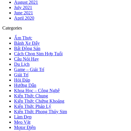
August 2021
July 2021
June 2021
April 2020
Categories
Ẩm Thực
Bánh Xe Đẩy
Bất Động Sản
Cách Chọn Sim Hợp Tuổi
Câu Nói Hay
Du Lịch
Game – Giải Trí
Giải Trí
Hỏi Đáp
Hướng Dẫn
Khoa Học – Công Nghệ
Kiến Thức Chung
Kiến Thức Chứng Khoáng
Kiến Thức Pháp Lý
Kiến Thức Phong Thủy Sim
Làm Đẹp
Mẹo Vặt
Motor Điện