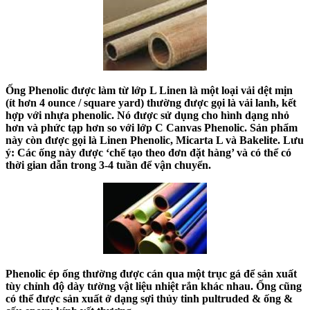
Ống Phenolic được làm từ lớp L Linen là một loại vải dệt mịn
(ít hơn 4 ounce / square yard) thường được gọi là vải lanh, kết
hợp với nhựa phenolic. Nó được sử dụng cho hình dạng nhỏ
hơn và phức tạp hơn so với lớp C Canvas Phenolic. Sản phẩm
này còn được gọi là Linen Phenolic, Micarta L và Bakelite. Lưu
ý: Các ống này được ‘chế tạo theo đơn đặt hàng’ và có thể có
thời gian dẫn trong 3-4 tuần để vận chuyển.
Phenolic ép ống thường được cán qua một trục gá để sản xuất
tùy chỉnh độ dày tường vật liệu nhiệt rắn khác nhau. Ống cũng
có thể được sản xuất ở dạng sợi thủy tinh pultruded & ống &