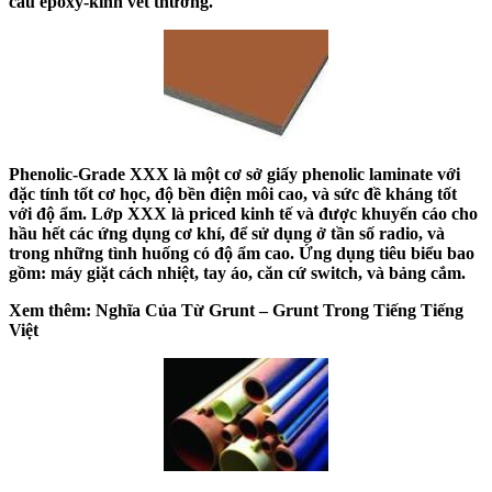
cấu epoxy-kính vết thương.
Phenolic-Grade XXX là một cơ sở giấy phenolic laminate với
đặc tính tốt cơ học, độ bền điện môi cao, và sức đề kháng tốt
với độ ẩm. Lớp XXX là priced kinh tế và được khuyến cáo cho
hầu hết các ứng dụng cơ khí, để sử dụng ở tần số radio, và
trong những tình huống có độ ẩm cao. Ứng dụng tiêu biểu bao
gồm: máy giặt cách nhiệt, tay áo, căn cứ switch, và bảng cắm.
Xem thêm: Nghĩa Của Từ Grunt – Grunt Trong Tiếng Tiếng
Việt