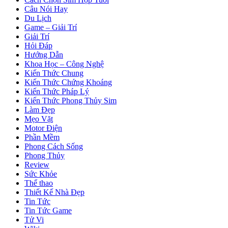
Câu Nói Hay
Du Lịch
Game – Giải Trí
Giải Trí
Hỏi Đáp
Hướng Dẫn
Khoa Học – Công Nghệ
Kiến Thức Chung
Kiến Thức Chứng Khoáng
Kiến Thức Pháp Lý
Kiến Thức Phong Thủy Sim
Làm Đẹp
Mẹo Vặt
Motor Điện
Phần Mềm
Phong Cách Sống
Phong Thủy
Review
Sức Khỏe
Thể thao
Thiết Kế Nhà Đẹp
Tin Tức
Tin Tức Game
Tử Vi