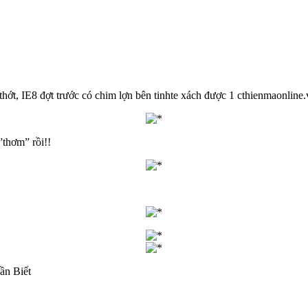
ớt, IE8 đợt trước có chim lợn bên tinhte xách được 1 cthienmaonline.
”thơm” rồi!!
ần Biết