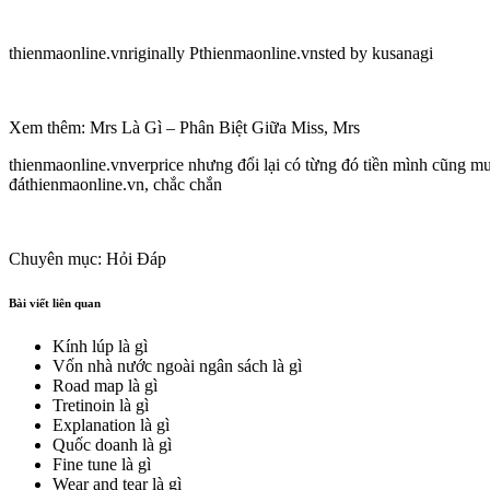
thienmaonline.vnriginally Pthienmaonline.vnsted by kusanagi
Xem thêm: Mrs Là Gì – Phân Biệt Giữa Miss, Mrs
thienmaonline.vnverprice nhưng đổi lại có từng đó tiền mình cũng m
đáthienmaonline.vn, chắc chắn
Chuyên mục: Hỏi Đáp
Bài viết liên quan
Kính lúp là gì
Vốn nhà nước ngoài ngân sách là gì
Road map là gì
Tretinoin là gì
Explanation là gì
Quốc doanh là gì
Fine tune là gì
Wear and tear là gì