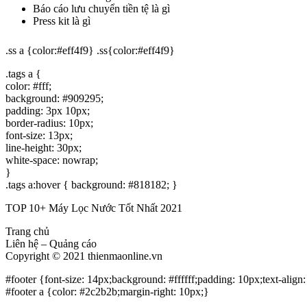
Báo cáo lưu chuyển tiền tệ là gì
Press kit là gì
.ss a {color:#eff4f9} .ss{color:#eff4f9}
.tags a {
color: #fff;
background: #909295;
padding: 3px 10px;
border-radius: 10px;
font-size: 13px;
line-height: 30px;
white-space: nowrap;
}
.tags a:hover { background: #818182; }
TOP 10+ Máy Lọc Nước Tốt Nhất 2021
Trang chủ
Liên hệ – Quảng cáo
Copyright © 2021 thienmaonline.vn
#footer {font-size: 14px;background: #ffffff;padding: 10px;text-align:
#footer a {color: #2c2b2b;margin-right: 10px;}