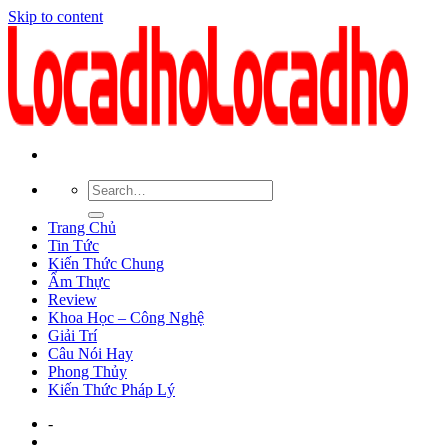
Skip to content
Trang Chủ
Tin Tức
Kiến Thức Chung
Ẩm Thực
Review
Khoa Học – Công Nghệ
Giải Trí
Câu Nói Hay
Phong Thủy
Kiến Thức Pháp Lý
-