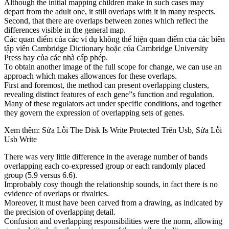
Although the initial mapping children make in such cases may
depart from the adult one, it still overlaps with it in many respects.
Second, that there are overlaps between zones which reflect the
differences visible in the general map.
Các quan điểm của các ví dụ không thể hiện quan điểm của các biên
tập viên Cambridge Dictionary hoặc của Cambridge University
Press hay của các nhà cấp phép.
To obtain another image of the full scope for change, we can use an
approach which makes allowances for these overlaps.
First and foremost, the method can present overlapping clusters,
revealing distinct features of each gene”s function and regulation.
Many of these regulators act under specific conditions, and together
they govern the expression of overlapping sets of genes.
Xem thêm: Sửa Lỗi The Disk Is Write Protected Trên Usb, Sửa Lỗi
Usb Write
There was very little difference in the average number of bands
overlapping each co-expressed group or each randomly placed
group (5.9 versus 6.6).
Improbably cosy though the relationship sounds, in fact there is no
evidence of overlaps or rivalries.
Moreover, it must have been carved from a drawing, as indicated by
the precision of overlapping detail.
Confusion and overlapping responsibilities were the norm, allowing