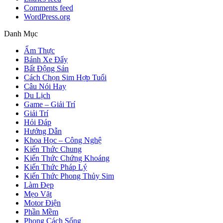
Comments feed
WordPress.org
Danh Mục
Ẩm Thực
Bánh Xe Đẩy
Bất Động Sản
Cách Chọn Sim Hợp Tuổi
Câu Nói Hay
Du Lịch
Game – Giải Trí
Giải Trí
Hỏi Đáp
Hướng Dẫn
Khoa Học – Công Nghệ
Kiến Thức Chung
Kiến Thức Chứng Khoáng
Kiến Thức Pháp Lý
Kiến Thức Phong Thủy Sim
Làm Đẹp
Mẹo Vặt
Motor Điện
Phần Mềm
Phong Cách Sống