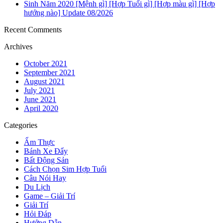
Sinh Năm 2020 [Mệnh gì] [Hợp Tuổi gì] [Hợp màu gì] [Hợp
hướng nào] Update 08/2026
Recent Comments
Archives
October 2021
September 2021
August 2021
July 2021
June 2021
April 2020
Categories
Ẩm Thực
Bánh Xe Đẩy
Bất Động Sản
Cách Chọn Sim Hợp Tuổi
Câu Nói Hay
Du Lịch
Game – Giải Trí
Giải Trí
Hỏi Đáp
Hướng Dẫn