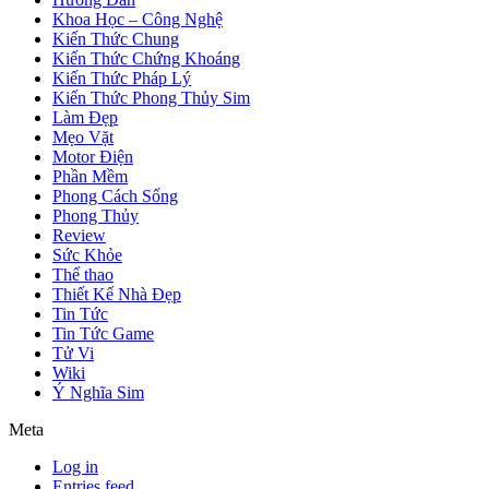
Khoa Học – Công Nghệ
Kiến Thức Chung
Kiến Thức Chứng Khoáng
Kiến Thức Pháp Lý
Kiến Thức Phong Thủy Sim
Làm Đẹp
Mẹo Vặt
Motor Điện
Phần Mềm
Phong Cách Sống
Phong Thủy
Review
Sức Khỏe
Thể thao
Thiết Kế Nhà Đẹp
Tin Tức
Tin Tức Game
Tử Vi
Wiki
Ý Nghĩa Sim
Meta
Log in
Entries feed