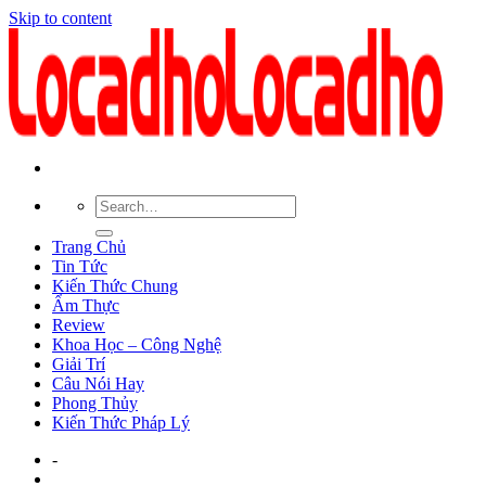
Skip to content
Trang Chủ
Tin Tức
Kiến Thức Chung
Ẩm Thực
Review
Khoa Học – Công Nghệ
Giải Trí
Câu Nói Hay
Phong Thủy
Kiến Thức Pháp Lý
-