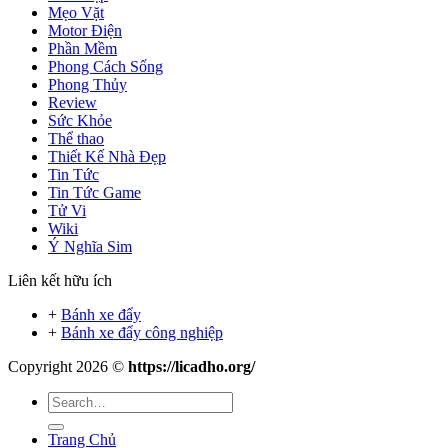
Mẹo Vặt
Motor Điện
Phần Mềm
Phong Cách Sống
Phong Thủy
Review
Sức Khỏe
Thể thao
Thiết Kế Nhà Đẹp
Tin Tức
Tin Tức Game
Tử Vi
Wiki
Ý Nghĩa Sim
Liên kết hữu ích
+
Bánh xe đẩy
+
Bánh xe đẩy công nghiệp
Copyright 2026 ©
https://licadho.org/
Trang Chủ