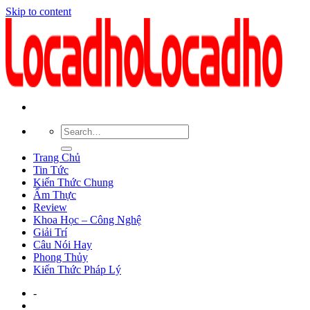
Skip to content
Trang Chủ
Tin Tức
Kiến Thức Chung
Ẩm Thực
Review
Khoa Học – Công Nghệ
Giải Trí
Câu Nói Hay
Phong Thủy
Kiến Thức Pháp Lý
-