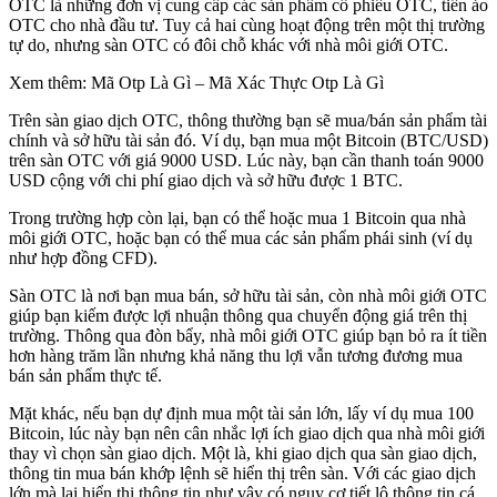
OTC là những đơn vị cung cấp các sản phẩm cổ phiếu OTC, tiền ảo
OTC cho nhà đầu tư. Tuy cả hai cùng hoạt động trên một thị trường
tự do, nhưng sàn OTC có đôi chỗ khác với nhà môi giới OTC.
Xem thêm: Mã Otp Là Gì – Mã Xác Thực Otp Là Gì
Trên sàn giao dịch OTC, thông thường bạn sẽ mua/bán sản phẩm tài
chính và sở hữu tài sản đó. Ví dụ, bạn mua một Bitcoin (BTC/USD)
trên sàn OTC với giá 9000 USD. Lúc này, bạn cần thanh toán 9000
USD cộng với chi phí giao dịch và sở hữu được 1 BTC.
Trong trường hợp còn lại, bạn có thể hoặc mua 1 Bitcoin qua nhà
môi giới OTC, hoặc bạn có thể mua các sản phẩm phái sinh (ví dụ
như hợp đồng CFD).
Sàn OTC là nơi bạn mua bán, sở hữu tài sản, còn nhà môi giới OTC
giúp bạn kiếm được lợi nhuận thông qua chuyển động giá trên thị
trường. Thông qua đòn bẩy, nhà môi giới OTC giúp bạn bỏ ra ít tiền
hơn hàng trăm lần nhưng khả năng thu lợi vẫn tương đương mua
bán sản phẩm thực tế.
Mặt khác, nếu bạn dự định mua một tài sản lớn, lấy ví dụ mua 100
Bitcoin, lúc này bạn nên cân nhắc lợi ích giao dịch qua nhà môi giới
thay vì chọn sàn giao dịch. Một là, khi giao dịch qua sàn giao dịch,
thông tin mua bán khớp lệnh sẽ hiển thị trên sàn. Với các giao dịch
lớn mà lại hiển thị thông tin như vậy có nguy cơ tiết lộ thông tin cá