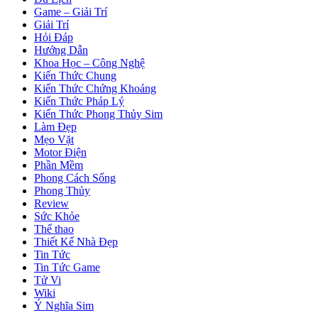
Game – Giải Trí
Giải Trí
Hỏi Đáp
Hướng Dẫn
Khoa Học – Công Nghệ
Kiến Thức Chung
Kiến Thức Chứng Khoáng
Kiến Thức Pháp Lý
Kiến Thức Phong Thủy Sim
Làm Đẹp
Mẹo Vặt
Motor Điện
Phần Mềm
Phong Cách Sống
Phong Thủy
Review
Sức Khỏe
Thể thao
Thiết Kế Nhà Đẹp
Tin Tức
Tin Tức Game
Tử Vi
Wiki
Ý Nghĩa Sim