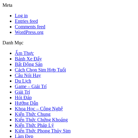
Meta
Log in
Entries feed
Comments feed
WordPress.org
Danh Mục
Ẩm Thực
Bánh Xe Đẩy
Bất Động Sản
Cách Chọn Sim Hợp Tuổi
Câu Nói Hay
Du Lịch
Game – Giải Trí
Giải Trí
Hỏi Đáp
Hướng Dẫn
Khoa Học – Công Nghệ
Kiến Thức Chung
Kiến Thức Chứng Khoáng
Kiến Thức Pháp Lý
Kiến Thức Phong Thủy Sim
Làm Đẹp