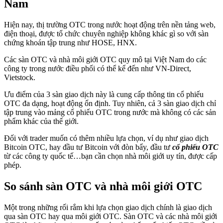
Nam
Hiện nay, thị trường OTC trong nước hoạt động trên nền tảng web,
điện thoại, được tổ chức chuyên nghiệp không khác gì so với sàn
chứng khoán tập trung như HOSE, HNX.
Các sàn OTC và nhà môi giới OTC quy mô tại Việt Nam do các
công ty trong nước điều phối có thể kể đến như VN-Direct,
Vietstock.
Ưu điểm của 3 sàn giao dịch này là cung cấp thông tin cổ phiếu
OTC đa dạng, hoạt động ổn định. Tuy nhiên, cả 3 sàn giao dịch chỉ
tập trung vào mảng cổ phiếu OTC trong nước mà không có các sản
phẩm khác của thế giới.
Đối với trader muốn có thêm nhiều lựa chọn, ví dụ như giao dịch
Bitcoin OTC, hay đầu tư Bitcoin với đòn bẩy, đầu tư
cổ phiếu OTC
từ các công ty quốc tế…bạn cần chọn nhà môi giới uy tín, được cấp
phép.
So sánh sàn OTC và nhà môi giới OTC
Một trong những rối rắm khi lựa chọn giao dịch chính là giao dịch
qua sàn OTC hay qua môi giới OTC. Sàn OTC và các nhà môi giới