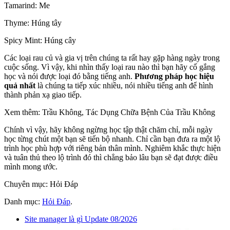
Tamarind: Me
Thyme: Húng tây
Spicy Mint: Húng cây
Các loại rau củ và gia vị trên chúng ta rất hay gặp hàng ngày trong
cuộc sống. Vì vậy, khi nhìn thấy loại rau nào thì bạn hãy cố gắng
học và nói được loại đó bằng tiếng anh.
Phương pháp học hiệu
quả nhất
là chúng ta tiếp xúc nhiều, nói nhiều tiếng anh để hình
thành phản xạ giao tiếp.
Xem thêm: Trầu Không, Tác Dụng Chữa Bệnh Của Trầu Không
Chính vì vậy, hãy không ngừng học tập thật chăm chỉ, mỗi ngày
học từng chút một bạn sẽ tiến bộ nhanh. Chỉ cần bạn đưa ra một lộ
trình học phù hợp với riêng bản thân mình. Nghiêm khắc thực hiện
và tuân thủ theo lộ trình đó thì chẳng bảo lâu bạn sẽ đạt được điều
mình mong ước.
Chuyên mục: Hỏi Đáp
Danh mục:
Hỏi Đáp
.
Site manager là gì Update 08/2026