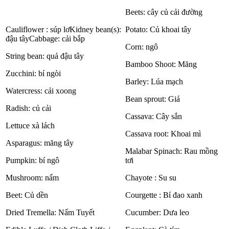
Beets: cây củ cải đường
Cauliflower : súp lơKidney bean(s):
Potato: Củ khoai tây
đậu tâyCabbage: cải bắp
Corn: ngô
String bean: quả đậu tây
Bamboo Shoot: Măng
Zucchini: bí ngòi
Barley: Lúa mạch
Watercress: cải xoong
Bean sprout: Giá
Radish: củ cải
Cassava: Cây sắn
Lettuce xà lách
Cassava root: Khoai mì
Asparagus: măng tây
Malabar Spinach: Rau mồng
Pumpkin: bí ngô
tơi
Mushroom: nấm
Chayote : Su su
Beet: Củ dền
Courgette : Bí đao xanh
Dried Tremella: Nấm Tuyết
Cucumber: Dưa leo