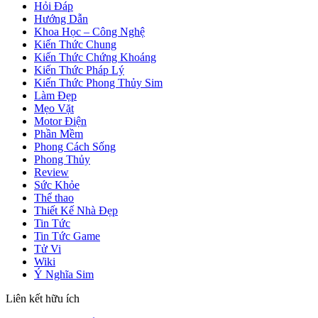
Hỏi Đáp
Hướng Dẫn
Khoa Học – Công Nghệ
Kiến Thức Chung
Kiến Thức Chứng Khoáng
Kiến Thức Pháp Lý
Kiến Thức Phong Thủy Sim
Làm Đẹp
Mẹo Vặt
Motor Điện
Phần Mềm
Phong Cách Sống
Phong Thủy
Review
Sức Khỏe
Thể thao
Thiết Kế Nhà Đẹp
Tin Tức
Tin Tức Game
Tử Vi
Wiki
Ý Nghĩa Sim
Liên kết hữu ích