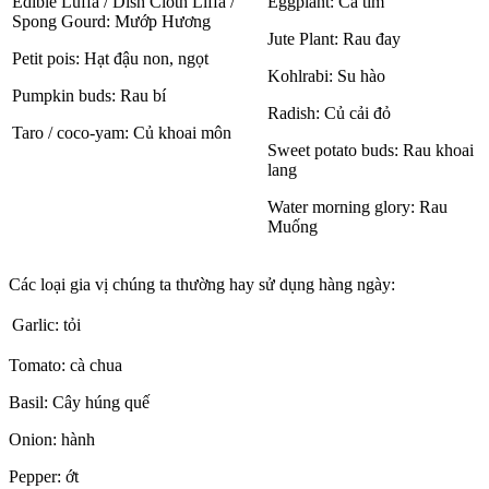
Edible Luffa / Dish Cloth Liffa /
Eggplant: Cà tím
Spong Gourd: Mướp Hương
Jute Plant: Rau đay
Petit pois: Hạt đậu non, ngọt
Kohlrabi: Su hào
Pumpkin buds: Rau bí
Radish: Củ cải đỏ
Taro / coco-yam: Củ khoai môn
Sweet potato buds: Rau khoai
lang
Water morning glory: Rau
Muống
Các loại gia vị chúng ta thường hay sử dụng hàng ngày:
Garlic: tỏi
Tomato: cà chua
Basil: Cây húng quế
Onion: hành
Pepper: ớt