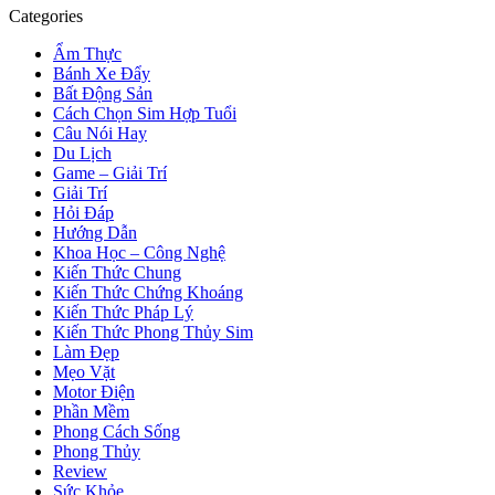
Categories
Ẩm Thực
Bánh Xe Đẩy
Bất Động Sản
Cách Chọn Sim Hợp Tuổi
Câu Nói Hay
Du Lịch
Game – Giải Trí
Giải Trí
Hỏi Đáp
Hướng Dẫn
Khoa Học – Công Nghệ
Kiến Thức Chung
Kiến Thức Chứng Khoáng
Kiến Thức Pháp Lý
Kiến Thức Phong Thủy Sim
Làm Đẹp
Mẹo Vặt
Motor Điện
Phần Mềm
Phong Cách Sống
Phong Thủy
Review
Sức Khỏe