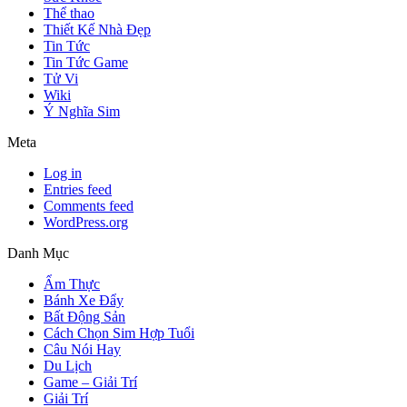
Thể thao
Thiết Kế Nhà Đẹp
Tin Tức
Tin Tức Game
Tử Vi
Wiki
Ý Nghĩa Sim
Meta
Log in
Entries feed
Comments feed
WordPress.org
Danh Mục
Ẩm Thực
Bánh Xe Đẩy
Bất Động Sản
Cách Chọn Sim Hợp Tuổi
Câu Nói Hay
Du Lịch
Game – Giải Trí
Giải Trí