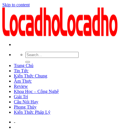
Skip to content
Trang Chủ
Tin Tức
Kiến Thức Chung
Ẩm Thực
Review
Khoa Học – Công Nghệ
Giải Trí
Câu Nói Hay
Phong Thủy
Kiến Thức Pháp Lý
-