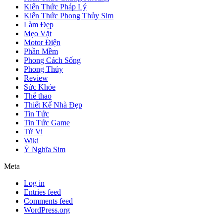
Kiến Thức Pháp Lý
Kiến Thức Phong Thủy Sim
Làm Đẹp
Mẹo Vặt
Motor Điện
Phần Mềm
Phong Cách Sống
Phong Thủy
Review
Sức Khỏe
Thể thao
Thiết Kế Nhà Đẹp
Tin Tức
Tin Tức Game
Tử Vi
Wiki
Ý Nghĩa Sim
Meta
Log in
Entries feed
Comments feed
WordPress.org