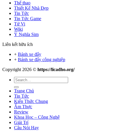
Thể thao
Thiết Kế Nhà Đẹp
Tin Tức
Tin Tức Game
Tử Vi
Wiki
Ý Nghĩa Sim
Liên kết hữu ích
+
Bánh xe đẩy
+
Bánh xe đẩy công nghiệp
Copyright 2026 ©
https://licadho.org/
Trang Chủ
Tin Tức
Kiến Thức Chung
Ẩm Thực
Review
Khoa Học – Công Nghệ
Giải Trí
Câu Nói Hay