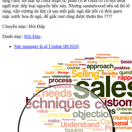
tầng cuối, tôi thật sự chưa nhận ra, phần có lẽ chưa có cơ hội được
ngửi trực tiếp loại nguyên liệu này. Nhưng sandalwood nền nã thì rõ
ràng, vấn vương da thịt cả sau một giấc ngủ dài (tôi có thói quen
mặc nước hoa đi ngủ, để giấc mơ cũng được thơm tho ????
Chuyên mục: Hỏi Đáp
Danh mục:
Hỏi Đáp
.
Site manager là gì Update 08/2026