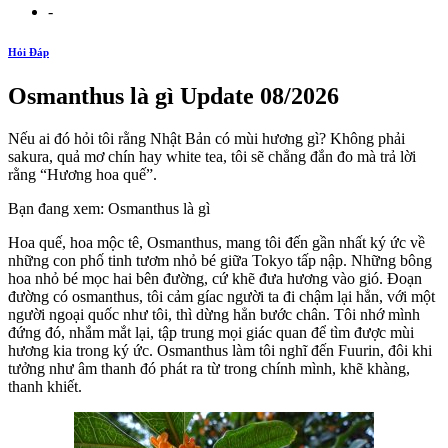
-
Hỏi Đáp
Osmanthus là gì Update 08/2026
Nếu ai đó hỏi tôi rằng Nhật Bản có mùi hương gì? Không phải
sakura, quả mơ chín hay white tea, tôi sẽ chẳng đắn đo mà trả lời
rằng “Hương hoa quế”.
Bạn đang xem: Osmanthus là gì
Hoa quế, hoa mộc tê, Osmanthus, mang tôi đến gần nhất ký ức về
những con phố tinh tươm nhỏ bé giữa Tokyo tấp nập. Những bông
hoa nhỏ bé mọc hai bên đường, cứ khẽ đưa hương vào gió. Đoạn
đường có osmanthus, tôi cảm gíac người ta đi chậm lại hẳn, với một
người ngoại quốc như tôi, thì dừng hẳn bước chân. Tôi nhớ mình
đứng đó, nhắm mắt lại, tập trung mọi giác quan để tìm được mùi
hương kia trong ký ức. Osmanthus làm tôi nghĩ đến Fuurin, đôi khi
tưởng như âm thanh đó phát ra từ trong chính mình, khẽ khàng,
thanh khiết.