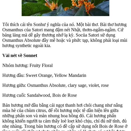
Tôi thích cái tên Sonhư ý nghĩa của nó. Một bài thơ. Bài thơ hương
Osmanthus của Satori mang đậm nét Nhật, thơm-ngấm-ngầm. Cứ
bảng lảng mà dễ gây thương nhớ lạ kỳ. Socủa Satori sử dụng
Osmanthus Absolute đầy mê hoặc và phức tạp, không phải loại mùi
hương synthetic ngoài kia.
Vài nét về Sonnet
Nhóm hương: Fruity Floral
Hương đầu: Sweet Orange, Yellow Mandarin
Hương giữa: Osmanthus Absolute, clary sage, violet, rose
Hương cuối: Sandalwood, Bois de Rose
Bản hương mở đầu bằng cái ngọt thanh hơi chói chang như nắng
mùa hè của chùm citrus, để rồi hương mộc tê dần hiện lên giữa
những phấn son và màn nhung hoa hồng đỏ. Cái hương phấn
không khiến người ta cảm thấy loè loẹt khó chịu, chỉ đủ nữ tính, đủ
nhẹ nhàng. Trong bản hương có đề cập sử dụng nốt Bois de Rose ở