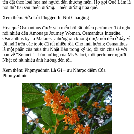
tên đặt theo loài hoa mà người dân thương mến. Họ gọi Quế Lâm là
nơi thứ hai sau thiên đường. Thiên đường hoa quế.
Xem thêm: Sửa Lỗi Plugged In Not Charging
Hoa quế Osmanthus được yêu mến bởi rất nhiều perfumer. Tôi nghe
nói nhiều đến Amouage Journey Woman, Osmanthus Interdite,
Osmanthus by Jo Malone…nhưng xin không được nói đến ở đây vì
tôi nghĩ trên các topic đã rất nhiều rồi. Cho mùi hương Osmanthus,
là một phần của mùa thu Nhật Bản trong ký ức, tôi xin chia sẻ với
bạn về “Sonnet” – bản hương của Ms Satori, một perfumer người
Nhật có rất nhiều ảnh hưởng đến tôi.
Xem thêm: Phpmyadmin Là Gì – ưu Nhược điểm Của
Phpmyadmin