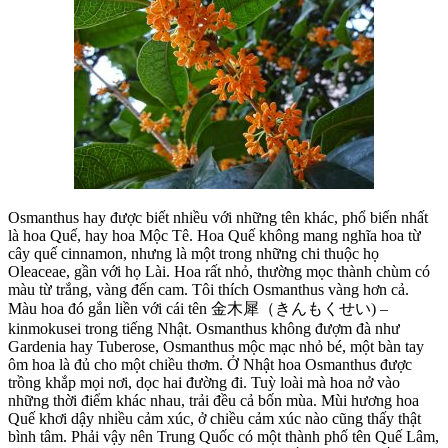
Osmanthus hay được biết nhiều với những tên khác, phổ biến nhất
là hoa Quế, hay hoa Mộc Tê. Hoa Quế không mang nghĩa hoa từ
cây quế cinnamon, nhưng là một trong những chi thuộc họ
Oleaceae, gần với họ Lài. Hoa rất nhỏ, thường mọc thành chùm có
màu từ trắng, vàng đến cam. Tôi thích Osmanthus vàng hơn cả.
Màu hoa đó gắn liền với cái tên 金木犀（きんもくせい) –
kinmokusei trong tiếng Nhật. Osmanthus không đượm đà như
Gardenia hay Tuberose, Osmanthus mộc mạc nhỏ bé, một bàn tay
ôm hoa là đủ cho một chiều thơm. Ở Nhật hoa Osmanthus được
trồng khắp mọi nơi, dọc hai đường đi. Tuỳ loài mà hoa nở vào
những thời điểm khác nhau, trải đều cả bốn mùa. Mùi hương hoa
Quế khơi dậy nhiều cảm xúc, ở chiều cảm xúc nào cũng thấy thật
bình tâm. Phải vậy nên Trung Quốc có một thành phố tên Quế Lâm,