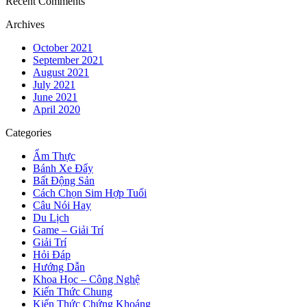
Recent Comments
Archives
October 2021
September 2021
August 2021
July 2021
June 2021
April 2020
Categories
Ẩm Thực
Bánh Xe Đẩy
Bất Động Sản
Cách Chọn Sim Hợp Tuổi
Câu Nói Hay
Du Lịch
Game – Giải Trí
Giải Trí
Hỏi Đáp
Hướng Dẫn
Khoa Học – Công Nghệ
Kiến Thức Chung
Kiến Thức Chứng Khoáng