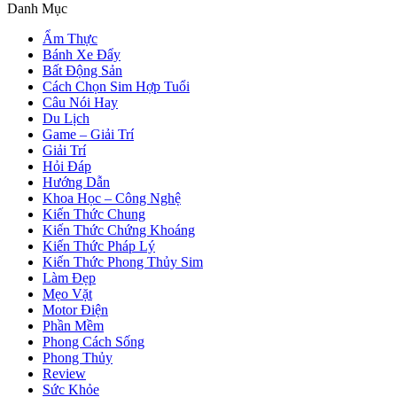
Danh Mục
Ẩm Thực
Bánh Xe Đẩy
Bất Động Sản
Cách Chọn Sim Hợp Tuổi
Câu Nói Hay
Du Lịch
Game – Giải Trí
Giải Trí
Hỏi Đáp
Hướng Dẫn
Khoa Học – Công Nghệ
Kiến Thức Chung
Kiến Thức Chứng Khoáng
Kiến Thức Pháp Lý
Kiến Thức Phong Thủy Sim
Làm Đẹp
Mẹo Vặt
Motor Điện
Phần Mềm
Phong Cách Sống
Phong Thủy
Review
Sức Khỏe