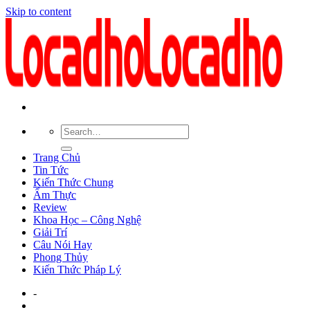
Skip to content
Trang Chủ
Tin Tức
Kiến Thức Chung
Ẩm Thực
Review
Khoa Học – Công Nghệ
Giải Trí
Câu Nói Hay
Phong Thủy
Kiến Thức Pháp Lý
-