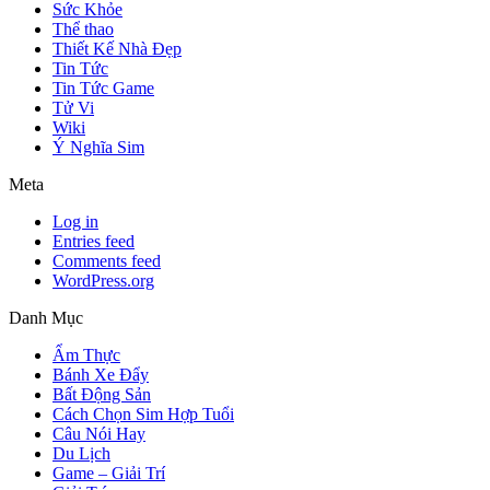
Sức Khỏe
Thể thao
Thiết Kế Nhà Đẹp
Tin Tức
Tin Tức Game
Tử Vi
Wiki
Ý Nghĩa Sim
Meta
Log in
Entries feed
Comments feed
WordPress.org
Danh Mục
Ẩm Thực
Bánh Xe Đẩy
Bất Động Sản
Cách Chọn Sim Hợp Tuổi
Câu Nói Hay
Du Lịch
Game – Giải Trí