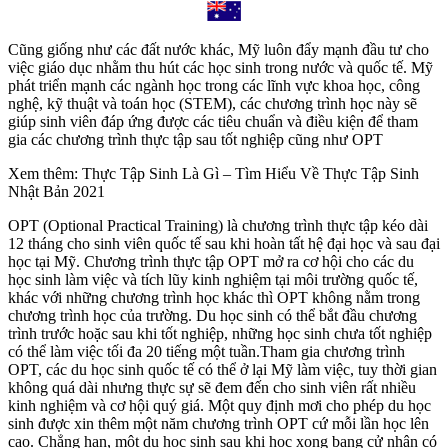
Cũng giống như các đất nước khác, Mỹ luôn đẩy mạnh đầu tư cho
việc giáo dục nhằm thu hút các học sinh trong nước và quốc tế. Mỹ
phát triển mạnh các ngành học trong các lĩnh vực khoa học, công
nghệ, kỹ thuật và toán học (STEM), các chương trình học này sẽ
giúp sinh viên đáp ứng được các tiêu chuẩn và điều kiện để tham
gia các chương trình thực tập sau tốt nghiệp cũng như OPT
Xem thêm: Thực Tập Sinh Là Gì – Tìm Hiểu Về Thực Tập Sinh
Nhật Bản 2021
OPT (Optional Practical Training) là chương trình thực tập kéo dài
12 tháng cho sinh viên quốc tế sau khi hoàn tất hệ đại học và sau đại
học tại Mỹ. Chương trình thực tập OPT mở ra cơ hội cho các du
học sinh làm việc và tích lũy kinh nghiệm tại môi trường quốc tế,
khác với những chương trình học khác thì OPT không nằm trong
chương trình học của trường. Du học sinh có thể bắt đầu chương
trình trước hoặc sau khi tốt nghiệp, những học sinh chưa tốt nghiệp
có thể làm việc tối đa 20 tiếng một tuần.Tham gia chương trình
OPT, các du học sinh quốc tế có thể ở lại Mỹ làm việc, tuy thời gian
không quá dài nhưng thực sự sẽ đem đến cho sinh viên rất nhiều
kinh nghiệm và cơ hội quý giá. Một quy định mơi cho phép du học
sinh được xin thêm một năm chương trình OPT cứ mỗi lần học lên
cao. Chẳng hạn, một du học sinh sau khi học xong bang cử nhân có