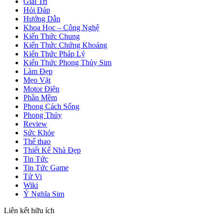
Giải Trí
Hỏi Đáp
Hướng Dẫn
Khoa Học – Công Nghệ
Kiến Thức Chung
Kiến Thức Chứng Khoáng
Kiến Thức Pháp Lý
Kiến Thức Phong Thủy Sim
Làm Đẹp
Mẹo Vặt
Motor Điện
Phần Mềm
Phong Cách Sống
Phong Thủy
Review
Sức Khỏe
Thể thao
Thiết Kế Nhà Đẹp
Tin Tức
Tin Tức Game
Tử Vi
Wiki
Ý Nghĩa Sim
Liên kết hữu ích