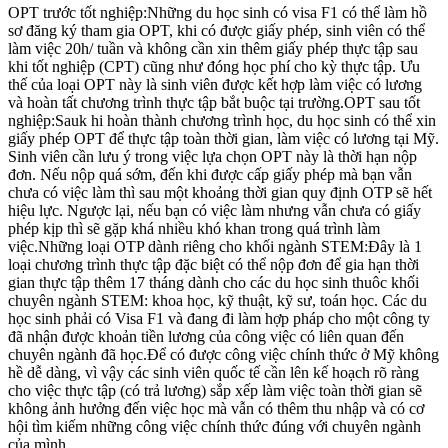
OPT trước tốt nghiệp:Những du học sinh có visa F1 có thể làm hồ
sơ đăng ký tham gia OPT, khi có được giấy phép, sinh viên có thể
làm việc 20h/ tuần và không cần xin thêm giấy phép thực tập sau
khi tốt nghiệp (CPT) cũng như đóng học phí cho kỳ thực tập. Ưu
thế của loại OPT này là sinh viên được kết hợp làm việc có lương
và hoàn tất chương trình thực tập bắt buộc tại trường.OPT sau tốt
nghiệp:Sauk hi hoàn thành chương trình học, du học sinh có thể xin
giấy phép OPT để thực tập toàn thời gian, làm việc có lương tại Mỹ.
Sinh viên cần lưu ý trong việc lựa chọn OPT này là thời hạn nộp
đơn. Nếu nộp quá sớm, đến khi được cấp giấy phép mà bạn vẫn
chưa có việc làm thì sau một khoảng thời gian quy định OTP sẽ hết
hiệu lực. Ngược lại, nếu bạn có việc làm nhưng vẫn chưa có giấy
phép kịp thì sẽ gặp khá nhiều khó khan trong quá trình làm
việc.Những loại OTP dành riêng cho khối ngành STEM:Đây là 1
loại chương trình thực tập đặc biệt có thể nộp đơn để gia hạn thời
gian thực tập thêm 17 tháng dành cho các du học sinh thuôc khối
chuyên ngành STEM: khoa học, kỹ thuật, kỹ sư, toán học. Các du
học sinh phải có Visa F1 và đang đi làm hợp pháp cho một công ty
đã nhận được khoản tiền lương của công việc có liên quan đến
chuyên ngành đã học.Để có được công việc chính thức ở Mỹ không
hề dễ dàng, vì vậy các sinh viên quốc tế cần lên kế hoạch rõ ràng
cho việc thực tập (có trả lương) sắp xếp làm việc toàn thời gian sẽ
không ảnh hưởng đến việc học mà vẫn có thêm thu nhập và có cơ
hội tìm kiếm những công việc chính thức đúng với chuyên ngành
của mình.