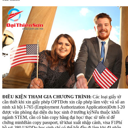
ĐIỀU KIỆN THAM GIA CHƯƠNG TRÌNH:
Các loại giấy tờ
cần thiết khi xin giấy phép OPTĐơn xin cấp phép làm việc và số an
ninh xã hội I-765 (Employment Authorization Application)Đơn I-20
được văn phòng đại diện du học sinh ở trường kýNếu thuộc khối
ngành STEM, cần có bản copy bằng đại học/ thạc sĩ/ tiến sĩ để
chứng minhBản copy passport, tờ khai xuất nhập cảnh, visa F1Phí
hồ sơ: 380 USDDu học sinh chỉ có thể bắt đầu đi làm khi đã nhận