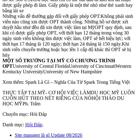
được giấy phép đi làm. Giấy phép là một thẻ nhỏ như thẻ xanh hay
bằng lái xe
Những vấn đề thường gặp đối với giấy phép OPT:Không phải sinh
viên nào cũng xin được OPT thành công. Những hồ sơ được xét
duyệt hầu như đều đã xin được việc làm tại MỹOPT quy định, sau
khi có được giấy phép OPT, với thời hạn 12 tháng trong vòng 30
ngày sinh viên không tìm được việc làm, OPT sẽ hết hiệu lực; với
thời hạn 17 tháng là 120 ngày; thời hạn 24 tháng là 150 ngày.Khi
sinh viên chuyển trường hoặc học lên 1 cấp độ khác thì OPT sẽ bị
hủy
MỘT SỐ TRƯỜNG TẠI MỸ CÓ CHƯƠNG TRÌNH
OPT
University of Central FloridaUniversity of CincinnatiWestern
Kentucky UniversityUniversity of New Hampshire
Xem thêm: Spark Là Gì – Nghĩa Của Từ Spark Trong Tiếng Việt
THỰC TẬP TẠI MỸ- CƠ HỘI VIỆC LÀMDU HỌC MỸ LUÔN
CUỐN HÚT THEO NÉT RIÊNG CỦA NÓHỘI THẢO DU
HỌC MỸPh. Trâm
Chuyên mục: Hỏi Đáp
Danh mục:
Hỏi Đáp
.
Site manager là gì Update 08/2026