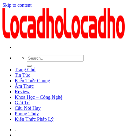
Skip to content
Trang Chủ
Tin Tức
Kiến Thức Chung
Ẩm Thực
Review
Khoa Học – Công Nghệ
Giải Trí
Câu Nói Hay
Phong Thủy
Kiến Thức Pháp Lý
-