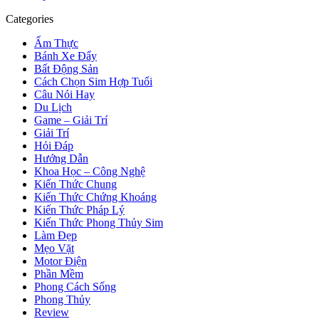
Categories
Ẩm Thực
Bánh Xe Đẩy
Bất Động Sản
Cách Chọn Sim Hợp Tuổi
Câu Nói Hay
Du Lịch
Game – Giải Trí
Giải Trí
Hỏi Đáp
Hướng Dẫn
Khoa Học – Công Nghệ
Kiến Thức Chung
Kiến Thức Chứng Khoáng
Kiến Thức Pháp Lý
Kiến Thức Phong Thủy Sim
Làm Đẹp
Mẹo Vặt
Motor Điện
Phần Mềm
Phong Cách Sống
Phong Thủy
Review