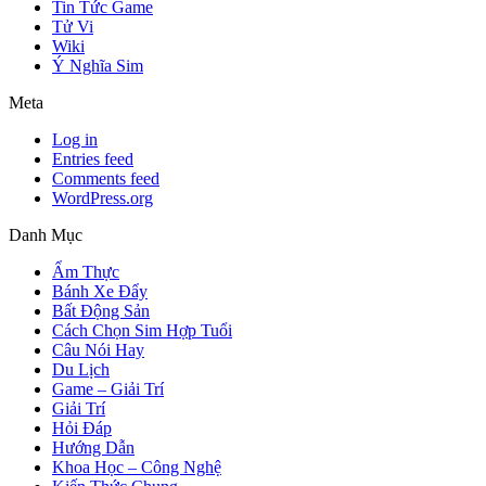
Tin Tức Game
Tử Vi
Wiki
Ý Nghĩa Sim
Meta
Log in
Entries feed
Comments feed
WordPress.org
Danh Mục
Ẩm Thực
Bánh Xe Đẩy
Bất Động Sản
Cách Chọn Sim Hợp Tuổi
Câu Nói Hay
Du Lịch
Game – Giải Trí
Giải Trí
Hỏi Đáp
Hướng Dẫn
Khoa Học – Công Nghệ