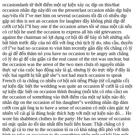
occasiondanh từ thời điểm một sự kiện xảy ra; dịp on this/that
occasion nhân dịp này/đó on the present/last occasion nhân dịp hiện
nay/vừa rồi I”ve met him on several occasions tôi đã có nhiều dịp
gặp nó this is not an occasion for laughter đây không phải dịp để
cười cơ hội I”ll buy one if the occasion arises tôi sẽ mua một cái nếu
có cơ hội he used the occasion to express all his old grievances
against the chairman nó lợi dụng cơ hội đó để bày tỏ hết những nỗi
bất bình trước đây của nó đối với ông chủ tịch lý do, nhu cầu, duyên
cớ I”ve had no occasion to visit him recently gần đây tôi chẳng có lý
do gì để đến thăm nó you have no occasion to be angry anh chẳng
có lý do gì để cáu giận cả the real cause of the riot was unclear, but
the occasion was the arrest of the two men chưa rõ nguyên nhân
thực sự của cuộc bạo động này là gì, nhưng lý do trực tiếp ở đây là
việc hai người bị bắt giữ she”s not had much occasion to speak
French cô ta chẳng co nhiều cơ hội nói tiếng Pháp (từ cổ,nghĩa cổ)
sự kiện đặc biệt the wedding was quite an occasion lễ cưới là cả một
sự kiện đặc biệt on occasion thỉnh thoảng (mỗi khi có nhu cầu) on
the occasion of something vào thời điểm của một sự kiện nào đó;
nhân dịp on the occasion of his daughter”s wedding nhân dịp đám
cưới con gái ông ta to have a sense of occasion có một cảm giác tự
nhiên về cái gì là đúng hoặc thích hợp với một sự kiện nào đó… He
wore his shabbiest clothes to the party: He has no sense of occasion
nó mặc quần áo tồi tàn nhất đến buổi liên hoan: Thật chẳng có ý
thức gì cả to rise to the occasion tỏ ra có khả năng đối phó với tình
hình to take an occasion to do something nhân một cơ hội làm một