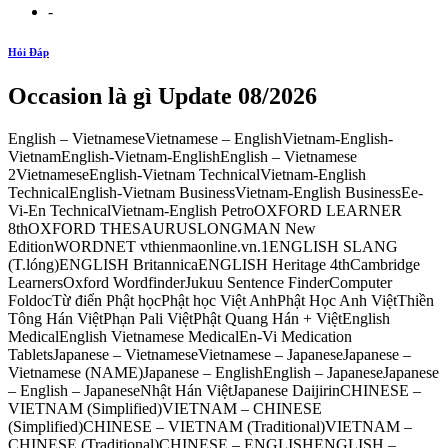
-
Hỏi Đáp
Occasion là gì Update 08/2026
English – VietnameseVietnamese – EnglishVietnam-English-
VietnamEnglish-Vietnam-EnglishEnglish – Vietnamese
2VietnameseEnglish-Vietnam TechnicalVietnam-English
TechnicalEnglish-Vietnam BusinessVietnam-English BusinessEe-
Vi-En TechnicalVietnam-English PetroOXFORD LEARNER
8thOXFORD THESAURUSLONGMAN New
EditionWORDNET vthienmaonline.vn.1ENGLISH SLANG
(T.lóng)ENGLISH BritannicaENGLISH Heritage 4thCambridge
LearnersOxford WordfinderJukuu Sentence FinderComputer
FoldocTừ điển Phật họcPhật học Việt AnhPhật Học Anh ViệtThiền
Tông Hán ViệtPhạn Pali ViệtPhật Quang Hán + ViệtEnglish
MedicalEnglish Vietnamese MedicalEn-Vi Medication
TabletsJapanese – VietnameseVietnamese – JapaneseJapanese –
Vietnamese (NAME)Japanese – EnglishEnglish – JapaneseJapanese
– English – JapaneseNhật Hán ViệtJapanese DaijirinCHINESE –
VIETNAM (Simplified)VIETNAM – CHINESE
(Simplified)CHINESE – VIETNAM (Traditional)VIETNAM –
CHINESE (Traditional)CHINESE – ENGLISHENGLISH –