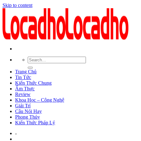
Skip to content
Trang Chủ
Tin Tức
Kiến Thức Chung
Ẩm Thực
Review
Khoa Học – Công Nghệ
Giải Trí
Câu Nói Hay
Phong Thủy
Kiến Thức Pháp Lý
-