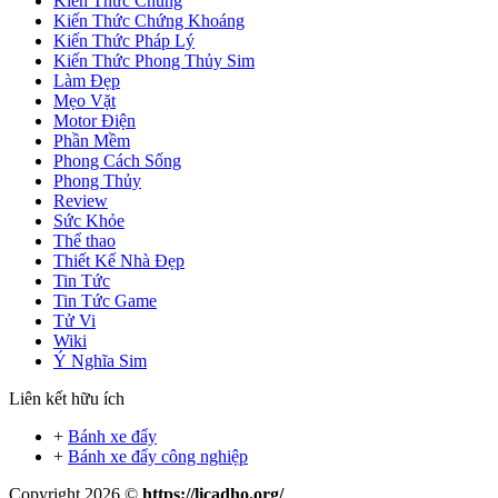
Kiến Thức Chung
Kiến Thức Chứng Khoáng
Kiến Thức Pháp Lý
Kiến Thức Phong Thủy Sim
Làm Đẹp
Mẹo Vặt
Motor Điện
Phần Mềm
Phong Cách Sống
Phong Thủy
Review
Sức Khỏe
Thể thao
Thiết Kế Nhà Đẹp
Tin Tức
Tin Tức Game
Tử Vi
Wiki
Ý Nghĩa Sim
Liên kết hữu ích
+
Bánh xe đẩy
+
Bánh xe đẩy công nghiệp
Copyright 2026 ©
https://licadho.org/