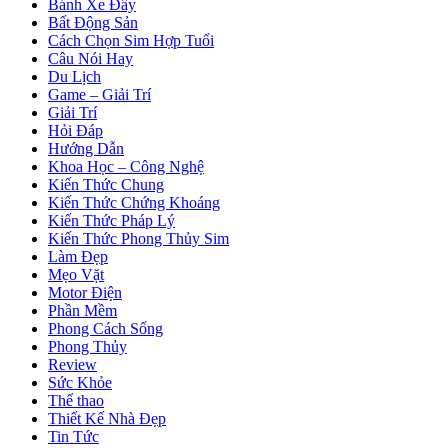
Bánh Xe Đẩy
Bất Động Sản
Cách Chọn Sim Hợp Tuổi
Câu Nói Hay
Du Lịch
Game – Giải Trí
Giải Trí
Hỏi Đáp
Hướng Dẫn
Khoa Học – Công Nghệ
Kiến Thức Chung
Kiến Thức Chứng Khoáng
Kiến Thức Pháp Lý
Kiến Thức Phong Thủy Sim
Làm Đẹp
Mẹo Vặt
Motor Điện
Phần Mềm
Phong Cách Sống
Phong Thủy
Review
Sức Khỏe
Thể thao
Thiết Kế Nhà Đẹp
Tin Tức