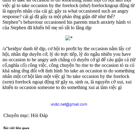
việc gì to take occasion by the forelock (như) forelockngoại động từ
là nguyên nhân của cái gì; gây ra what occasioned such an angry
response? cái gì đã gây ra một phản ứng giận dữ như thế?
Stephen”s behaviour occasioned his parents much anxiety hành vi
của Stephen đã khiến bố mẹ nó rất lo lắng dịp
/ə”keiʤn/ danh từ dịp, cơ hội to profit by the occasion nắm lấy cơ
hội, nhân dịp duyên cớ, lý do trực tiếp, lý do ngẫu nhiên you have
no occasion to be angry anh chẳng có duyên cớ gì để cáu giận cả (từ
cổ,nghĩa cổ) công việc, công chuyện !to rise to the occasion tỏ ra có
khả năng ứng đối với tình hình !to take an occasion to do something
nhân một cơ hội làm một việc gì !to take occasion by the forelock
(xem) forelock ngoại động từ gây ra, sinh ra, là nguyên cớ xui, xui
khiến to occasion someone to do something xui ai làm việc gì
Chuyên mục: Hỏi Đáp
Bài viết liên quan