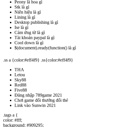
Peony là hoa gì
Stk là gì
Niên hiệu là gì
Lining là gì
Desktop publishing là gì
Ise là gì
Cảm ứng từ là gì
Tài khoản paypal là gì
Cool down là gì
$(document).ready(function() là gì
.ss a {color:#eff4f9} .ss{color:#eff4f9}
THA
Letou
Sky88
Red88
Five88
Đăng nhập 789game 2021
Chơi game đổi thưởng đổi thẻ
Link vào Sunwin 2021
.tags a {
color: #fff;
background: #909295;