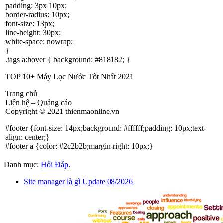
padding: 3px 10px;
border-radius: 10px;
font-size: 13px;
line-height: 30px;
white-space: nowrap;
}
.tags a:hover { background: #818182; }
TOP 10+ Máy Lọc Nước Tốt Nhất 2021
Trang chủ
Liên hệ – Quảng cáo
Copyright © 2021 thienmaonline.vn
#footer {font-size: 14px;background: #ffffff;padding: 10px;text-
align: center;}
#footer a {color: #2c2b2b;margin-right: 10px;}
Danh mục:
Hỏi Đáp
.
Site manager là gì Update 08/2026