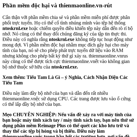
Phần mềm độc hại và thienmaonline.vn-rút
Cẩn thận với phần mềm chia sẻ và phần mềm miễn phí được phân
phối trực tuyến. Họ có thể cố tình nhúng mình vào tệp hệ thống
ntoskrnl.exe
hoặc chiếm quyền điều khiển tệp này dẫn đến rò rỉ bộ
nhớ. Nó cũng có thể thay đổi chúng đăng ký của tập tin thực thi.
Điều này có nghĩa rằng
ntoskrnl.exe
không tiếp tục hoạt động như
mong đợi. Vì phần mềm độc hại nhằm mục đích gây hại cho máy
tính của bạn, nó sẽ cho phép phát trực tuyến dữ liệu vào RAM
nhưng không cho phép bất kỳ thứ gì xảy ra. thienmaonline.vnrus
này cũng có thể được tích cực thienmaonline.vnết vào không gian
bộ nhớ thuộc sở hữu của
ntoskrnl.exe.
Xem thêm: Tiểu Tam Là Gì – ý Nghĩa, Cách Nhận Diện Các
Tiểu Tam
Điều này làm đầy bộ nhớ của bạn và dẫn đến rất nhiều
thienmaonline.vnệc sử dụng CPU. Các trang được lưu vào ổ cứng
có thể lấp đầy bộ nhớ của bạn.
Mẹo CHUYÊN NGHIỆP:
Nếu vấn đề xảy ra với máy tính của
bạn hoặc máy tính xách tay / máy tính xách tay, bạn nên thử sử
dụng phần mềm Reimage Plus có thể quét các kho lưu trữ và
thay thế các tệp bị hỏng và bị thiếu.
Điều này làm
thienmaonline.vnệc trong hầu hết các trường hợp, nơi vấn đề