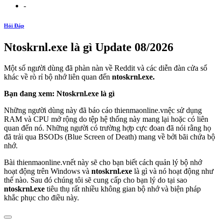
-
Hỏi Đáp
Ntoskrnl.exe là gì Update 08/2026
Một số người dùng đã phàn nàn về Reddit và các diễn đàn cửa sổ
khác về rò rỉ bộ nhớ liên quan đến
ntoskrnl.exe.
Bạn đang xem: Ntoskrnl.exe là gì
Những người dùng này đã báo cáo thienmaonline.vnệc sử dụng
RAM và CPU mở rộng do tệp hệ thống này mang lại hoặc có liên
quan đến nó. Những người có trường hợp cực đoan đã nói rằng họ
đã trải qua BSODs (Blue Screen of Death) mang về bởi bãi chứa bộ
nhớ.
Bài thienmaonline.vnết này sẽ cho bạn biết cách quản lý bộ nhớ
hoạt động trên Windows và
ntoskrnl.exe
là gì và nó hoạt động như
thế nào. Sau đó chúng tôi sẽ cung cấp cho bạn lý do tại sao
ntoskrnl.exe
tiêu thụ rất nhiều không gian bộ nhớ và biện pháp
khắc phục cho điều này.