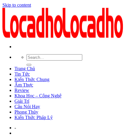
Skip to content
Trang Chủ
Tin Tức
Kiến Thức Chung
Ẩm Thực
Review
Khoa Học – Công Nghệ
Giải Trí
Câu Nói Hay
Phong Thủy
Kiến Thức Pháp Lý
-