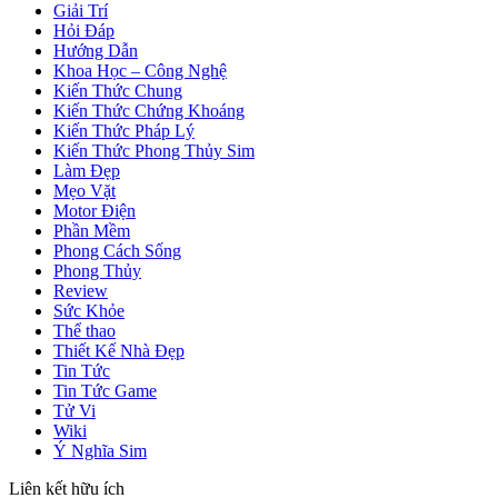
Giải Trí
Hỏi Đáp
Hướng Dẫn
Khoa Học – Công Nghệ
Kiến Thức Chung
Kiến Thức Chứng Khoáng
Kiến Thức Pháp Lý
Kiến Thức Phong Thủy Sim
Làm Đẹp
Mẹo Vặt
Motor Điện
Phần Mềm
Phong Cách Sống
Phong Thủy
Review
Sức Khỏe
Thể thao
Thiết Kế Nhà Đẹp
Tin Tức
Tin Tức Game
Tử Vi
Wiki
Ý Nghĩa Sim
Liên kết hữu ích