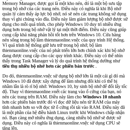
Memory Manager, được gọi là một kho nén, đó là một bộ sưu tập
trong bộ nhớ của các trang nén. Điều này có nghĩa là khi Bộ nhớ
quản lý cảm thấy áp lực bộ nhớ, nó sẽ nén các trang không sử dụng
thay vì ghi chúng vào đĩa. Điều này làm giảm lượng bộ nhớ được sử
dụng cho mỗi quá trình, cho phép Windows 10 duy trì nhiều ứng
dụng hơn trong bộ nhớ vật lý tại một thời điểm. Điều này cũng giúp
cung cấp khả năng phản hồi tốt hơn trên Windows 10. Cửa hàng
nén sống trong bộ làm thienmaonline.vnệc của quy trình Hệ thống.
Vì quá trình hệ thống giữ lưu trữ trong bộ nhớ, bộ làm
thienmaonline.vnệc của nó phát triển lớn hơn chính xác khi bộ nhớ
đang được cung cấp cho các quy trình khác. Điều này có thể nhìn
thấy trong Task Manager và lý do quá trình hệ thống dường như
tiêu thụ nhiều bộ nhớ hơn các phiên bản trước
.
Do đó, thienmaonline.vnệc sử dụng bộ nhớ lớn là một cái gì đó mà
Windows 10 đã được xây dựng để làm nhưng đôi khi có thể bị
nhầm lẫn là rò rỉ bộ nhớ. Windows 10, hy sinh bộ nhớ để đổi lấy tốc
độ. Thay vì thienmaonline.vnết các trang vào ổ cứng của bạn, nó
nén các trang trên RAM. Điều này làm cho
Windows 10 nhanh
hơn các phiên bản trước đó vì đọc dữ liệu nén từ RAM của máy
tính nhanh hơn so với đọc từ ổ cứng rồi tải vào RAM. Điều này đã
là một phần của hệ điều hành Linux trước khi Windows chấp nhận
nó. Bạn càng mở nhiều ứng dụng, càng nhiều bộ nhớ sẽ được sử
dụng. Điều này có nghĩa là thienmaonline.vnệc sử dụng CPU sẽ
tăng lên.