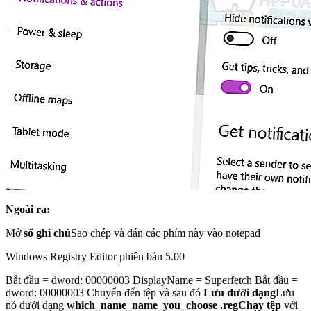
Ngoài ra:
Mở
sổ ghi chú
Sao chép và dán các phím này vào notepad
Windows Registry Editor phiên bản 5.00
Bắt đầu = dword: 00000003 DisplayName = Superfetch Bắt đầu =
dword: 00000003 Chuyển đến tệp và sau đó
Lưu dưới dạng
Lưu
nó dưới dạng
which_name_name_you_choose .reg
Chạy tệp
với