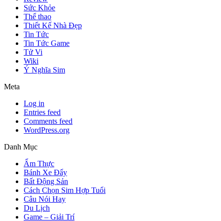
Sức Khỏe
Thể thao
Thiết Kế Nhà Đẹp
Tin Tức
Tin Tức Game
Tử Vi
Wiki
Ý Nghĩa Sim
Meta
Log in
Entries feed
Comments feed
WordPress.org
Danh Mục
Ẩm Thực
Bánh Xe Đẩy
Bất Động Sản
Cách Chọn Sim Hợp Tuổi
Câu Nói Hay
Du Lịch
Game – Giải Trí