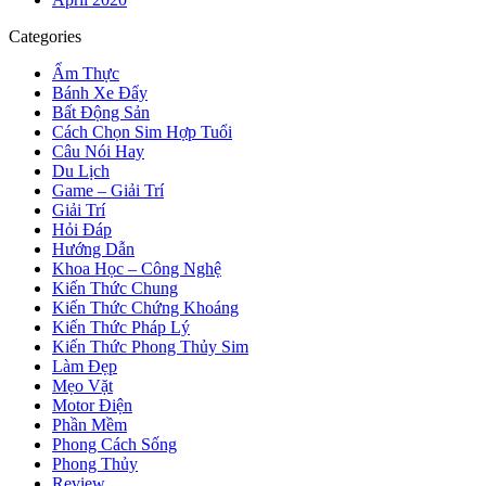
Categories
Ẩm Thực
Bánh Xe Đẩy
Bất Động Sản
Cách Chọn Sim Hợp Tuổi
Câu Nói Hay
Du Lịch
Game – Giải Trí
Giải Trí
Hỏi Đáp
Hướng Dẫn
Khoa Học – Công Nghệ
Kiến Thức Chung
Kiến Thức Chứng Khoáng
Kiến Thức Pháp Lý
Kiến Thức Phong Thủy Sim
Làm Đẹp
Mẹo Vặt
Motor Điện
Phần Mềm
Phong Cách Sống
Phong Thủy
Review