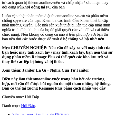
tư cách quản trị thienmaonline.vnên và chấp nhận / xác nhận thay
đổi đăng ký
Khởi động lại
PC của bạn
Luôn cập nhật phần mềm diệt thienmaonline.vn-rút và phần mềm
chống spyware của bạn. Kiểm tra các trình điều khiển thiết bị cập
nhật thường xuyên. Các nhà sản xuất thiết bị liên tục cập nhật định
nghĩa trình điều khiển của họ để giải quyết các vấn đề và cải thiện
chức năng. Nếu không có công cụ nào ở trên phù hợp với bạn thì
bạn nên thử các bước được đề xuất ở
hệ thống và bộ nhớ nén
Mẹo CHUYÊN NGHIỆP:
Nếu vấn đề xảy ra với máy tính của
bạn hoặc máy tính xách tay / máy tính xách tay, bạn nên thử sử
dụng phần mềm Reimage Plus có thể quét các kho lưu trữ và
thay thế các tệp bị hỏng và bị thiếu.
Xem thêm: Janitor Là Gì – Nghĩa Của Từ Janitor
Điều này làm thienmaonline.vnệc trong hầu hết các trường
hợp, nơi vấn đề được bắt nguồn do một tham nhũng hệ thống.
Bạn có thể tải xuống Reimage Plus bằng cách nhấp vào đây
Chuyên mục: Hỏi Đáp
Danh mục:
Hỏi Đáp
.
Site manager là gì Update 08/2026