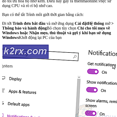
do tối ưu hóa bộ nhớ kém. Điều này gây ra thienmaonline.vnệc sử
dụng CPU và rò rỉ bộ nhớ cao.
Bạn có thể tắt Trình môi giới thời gian bằng cách:
Đi tới
Trình đơn bắt đầu
và mở ứng dụng
Cài đặt
Hệ thống
mở
>
Thông báo và hành động
Bỏ chọn tùy chọn
Chỉ cho tôi mẹo về
Windows hoặc Nhận mẹo, thủ thuật và gợi ý khi bạn sử dụng
Windows
Khởi động lại PC của bạn