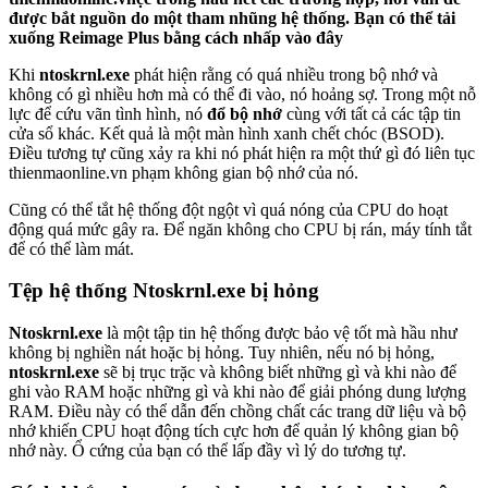
được bắt nguồn do một tham nhũng hệ thống.
Bạn có thể tải
xuống Reimage Plus bằng cách nhấp vào đây
Khi
ntoskrnl.exe
phát hiện rằng có quá nhiều trong bộ nhớ và
không có gì nhiều hơn mà có thể đi vào, nó hoảng sợ. Trong một nỗ
lực để cứu vãn tình hình, nó
đổ bộ nhớ
cùng với tất cả các tập tin
cửa sổ khác. Kết quả là một màn hình xanh chết chóc (BSOD).
Điều tương tự cũng xảy ra khi nó phát hiện ra một thứ gì đó liên tục
thienmaonline.vn phạm không gian bộ nhớ của nó.
Cũng có thể tắt hệ thống đột ngột vì quá nóng của CPU do hoạt
động quá mức gây ra. Để ngăn không cho CPU bị rán, máy tính tắt
để có thể làm mát.
Tệp hệ thống Ntoskrnl.exe bị hỏng
Ntoskrnl.exe
là một tập tin hệ thống được bảo vệ tốt mà hầu như
không bị nghiền nát hoặc bị hỏng. Tuy nhiên, nếu nó bị hỏng,
ntoskrnl.exe
sẽ bị trục trặc và không biết những gì và khi nào để
ghi vào RAM hoặc những gì và khi nào để giải phóng dung lượng
RAM. Điều này có thể dẫn đến chồng chất các trang dữ liệu và bộ
nhớ khiến CPU hoạt động tích cực hơn để quản lý không gian bộ
nhớ này. Ổ cứng của bạn có thể lấp đầy vì lý do tương tự.