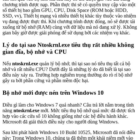
chương trình được nạp. Phần thực thi sẽ có quyền truy cập vào một
số thiết bị bao gồm GPU, CPU, Disk Space (ROM hoặc HDD,
SSD, vv), Thiết bị mạng và nhiều thiết bị khác tùy thuộc vào nhiệm
vụ đang được thực thi. Khi chương trình được đóng, nó sẽ được tải
xuống từ bộ nhớ (RAM) cùng với dữ liệu mà nó đang xử lý. Không
gian bây giờ được giải phóng để sử dụng bởi các nhiệm vụ khác.
Lý do tại sao Ntoskrnl.exe tiêu thụ rất nhiều không
gian đĩa, bộ nhớ và CPU
Nếu
ntoskrnl.exe
quản lý bộ nhớ, thì tại sao nó tiêu thụ tất cả bộ
nhớ và rất nhiều CPU? Dưới đây là những lý do đã biết là tại sao
điều này xảy ra. Trường hợp nghiêm trọng thường do rò rỉ bộ nhớ
gây ra bởi phần cứng và phần mềm độc hại.
Bộ nhớ mới được nén trên Windows 10
Điều gì làm cho Windows 7 quá nhanh? Câu trả lời nằm trong tính
năng
ntoskrnl.exe
mới. Mức tiêu thụ bộ nhớ quá mức đã được tích
hợp vào các cửa sổ 10 không giống như các hệ điều hành khác.
Microsoft đã giải thích điều này cho người dùng Windows.
Sau khi phát hành Windows 10 Build 10525, Microsoft đã nói điều
này: Trong Windows 10, chúng ta đã thêm một khái niệm mới vào