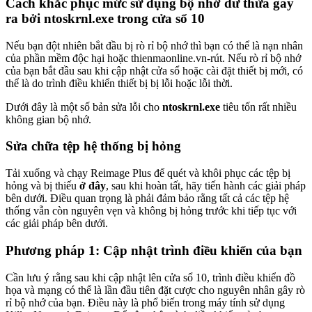
Cách khắc phục mức sử dụng bộ nhớ dư thừa gây
ra bởi ntoskrnl.exe trong cửa sổ 10
Nếu bạn đột nhiên bắt đầu bị rò rỉ bộ nhớ thì bạn có thể là nạn nhân
của phần mềm độc hại hoặc thienmaonline.vn-rút. Nếu rò rỉ bộ nhớ
của bạn bắt đầu sau khi cập nhật cửa sổ hoặc cài đặt thiết bị mới, có
thể là do trình điều khiển thiết bị bị lỗi hoặc lỗi thời.
Dưới đây là một số bản sửa lỗi cho
ntoskrnl.exe
tiêu tốn rất nhiều
không gian bộ nhớ.
Sửa chữa tệp hệ thống bị hỏng
Tải xuống và chạy Reimage Plus để quét và khôi phục các tệp bị
hỏng và bị thiếu
ở đây
, sau khi hoàn tất, hãy tiến hành các giải pháp
bên dưới. Điều quan trọng là phải đảm bảo rằng tất cả các tệp hệ
thống vẫn còn nguyên vẹn và không bị hỏng trước khi tiếp tục với
các giải pháp bên dưới.
Phương pháp 1: Cập nhật trình điều khiển của bạn
Cần lưu ý rằng sau khi cập nhật lên cửa sổ 10, trình điều khiển đồ
họa và mạng có thể là lần đầu tiên đặt cược cho nguyên nhân gây rò
rỉ bộ nhớ của bạn. Điều này là phổ biến trong máy tính sử dụng