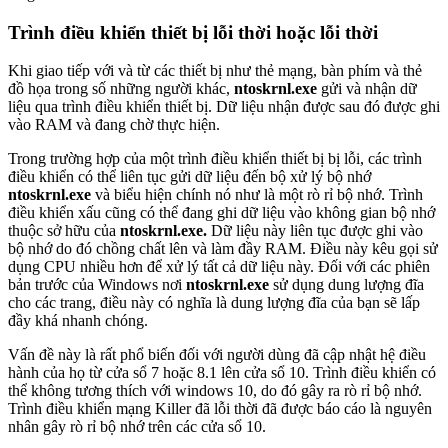
Trình điều khiển thiết bị lỗi thời hoặc lỗi thời
Khi giao tiếp với và từ các thiết bị như thẻ mạng, bàn phím và thẻ
đồ họa trong số những người khác,
ntoskrnl.exe
gửi và nhận dữ
liệu qua trình điều khiển thiết bị. Dữ liệu nhận được sau đó được ghi
vào RAM và đang chờ thực hiện.
Trong trường hợp của một trình điều khiển thiết bị bị lỗi, các trình
điều khiển có thể liên tục gửi dữ liệu đến bộ xử lý bộ nhớ
ntoskrnl.exe
và biểu hiện chính nó như là một rò rỉ bộ nhớ. Trình
điều khiển xấu cũng có thể đang ghi dữ liệu vào không gian bộ nhớ
thuộc sở hữu của
ntoskrnl.exe.
Dữ liệu này liên tục được ghi vào
bộ nhớ do đó chồng chất lên và làm đầy RAM. Điều này kêu gọi sử
dụng CPU nhiều hơn để xử lý tất cả dữ liệu này. Đối với các phiên
bản trước của Windows nơi
ntoskrnl.exe
sử dụng dung lượng đĩa
cho các trang, điều này có nghĩa là dung lượng đĩa của bạn sẽ lấp
đầy khá nhanh chóng.
Vấn đề này là rất phổ biến đối với người dùng đã cập nhật hệ điều
hành của họ từ cửa sổ 7 hoặc 8.1 lên cửa sổ 10. Trình điều khiển có
thể không tương thích với windows 10, do đó gây ra rò rỉ bộ nhớ.
Trình điều khiển mạng Killer đã lỗi thời đã được báo cáo là nguyên
nhân gây rò rỉ bộ nhớ trên các cửa sổ 10.