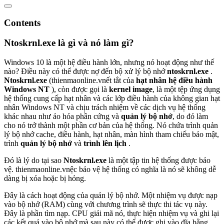
Contents
Ntoskrnl.exe là gì và nó làm gì?
Windows 10 là một hệ điều hành lớn, nhưng nó hoạt động như thế
nào? Điều này có thể được nợ đến bộ xử lý bộ nhớ
ntoskrnl.exe
.
Ntoskrnl.exe
(thienmaonline.vnết tắt của
hạt nhân hệ điều hành
Windows NT
), còn được gọi là
kernel image
, là một tệp ứng dụng
hệ thống cung cấp hạt nhân và các lớp điều hành của không gian hạt
nhân Windows NT và chịu trách nhiệm về các dịch vụ hệ thống
khác nhau như ảo hóa phần cứng và
quản lý bộ nhớ
, do đó làm
cho nó trở thành một phần cơ bản của hệ thống. Nó chứa trình quản
lý bộ nhớ cache, điều hành, hạt nhân, màn hình tham chiếu bảo mật,
trình
quản lý bộ nhớ
và
trình lên lịch
.
Đó là lý do tại sao
Ntoskrnl.exe
là một tập tin hệ thống được bảo
vệ. thienmaonline.vnệc bảo vệ hệ thống có nghĩa là nó sẽ không dễ
dàng bị xóa hoặc bị hỏng.
Đây là cách hoạt động của quản lý bộ nhớ. Một nhiệm vụ được nạp
vào bộ nhớ (RAM) cùng với chương trình sẽ thực thi tác vụ này.
Đây là phần tìm nạp. CPU giải mã nó, thực hiện nhiệm vụ và ghi lại
các kết quả vào bộ nhớ mà sau này có thể được ghi vào đĩa bằng