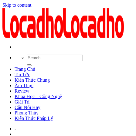
Skip to content
Trang Chủ
Tin Tức
Kiến Thức Chung
Ẩm Thực
Review
Khoa Học – Công Nghệ
Giải Trí
Câu Nói Hay
Phong Thủy
Kiến Thức Pháp Lý
-