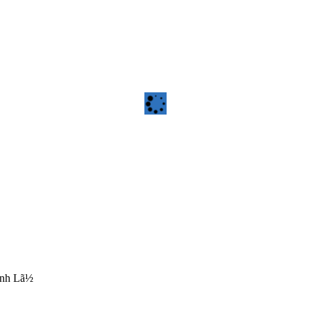
inh Lã½