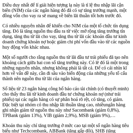
Điều duy nhất để lí giải hiện tượng lạ này là tỉ lệ thu nhập lãi cận
biên (NIM) của các ngân hàng đó đã có sự tăng trưởng mạnh, một
đồng vốn cho vay ra sẽ mang về biên lãi thuần tốt hơn trước đó.
Có nhiều nguyên nhân để khiến cho NIM của một tổ chức tín dụng
tăng. Đó là tăng nguồn thu đầu ra từ việc mở rộng tăng trưởng tín
dụng, tăng thu từ lãi cho vay, tăng thu từ lãi các khoản đầu tư kinh
doanh chứng khoán nợ hoặc giảm chi phí vốn đầu vào từ các nguồn
huy động vốn khác nhau.
Một số người cho rằng nguồn thu từ lãi đầu tư trái phiếu đã tạo nên
khoảng cách giữa hai con số tăng trưởng này. Có lẽ đó là một trong
những nguyên nhân, nhưng không phải là tất cả. Để có cái nhìn kĩ
hơn về vấn đề này, cần đi sâu vào biến động của những yếu tố cấu
thành nên nguồn thu từ lãi của ngân hàng.
Số liệu từ 23 ngân hàng công bố báo cáo tài chính (có thuyết minh)
cho thấy thu lãi từ kinh doanh đầu tư chứng khoán nợ (như trái
phiếu) tại các ngân hàng có sự phân hoá rõ rệt, có tăng, có giảm.
Đặc biệt tại nhóm có thu nhập lãi thuần tăng cao, nhiềungân hàng
ghi nhận giảm từ nguồn thu này như Sacombank (giảm 0,8%),
TPBank (giảm 13%), VIB (giảm 2,9%), MSB (giảm 9%),…
Khoản thu này chỉ tăng trưởng ở mức cao tại một số ngân hàng tiêu
biểu như Techcombank, ABBank (tăng gấp đôi), SHB (tăng