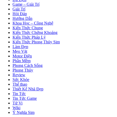
Game – Giải Trí
Giải Trí
Hỏi Đáp
Hướng Dẫn
Khoa Học – Công Nghệ
Kiến Thức Chung
Kiến Thức Chứng Khoáng
Kiến Thức Pháp Lý
Kiến Thức Phong Thủy Sim
Làm Đẹp
Mẹo Vặt
Motor Điện
Phần Mềm
Phong Cách Sống
Phong Thủy
Review
Sức Khỏe
Thể thao
Thiết Kế Nhà Đẹp
Tin Tức
Tin Tức Game
Tử Vi
Wiki
Ý Nghĩa Sim