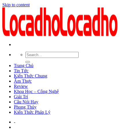
Skip to content
Trang Chủ
Tin Tức
Kiến Thức Chung
Ẩm Thực
Review
Khoa Học – Công Nghệ
Giải Trí
Câu Nói Hay
Phong Thủy
Kiến Thức Pháp Lý
-