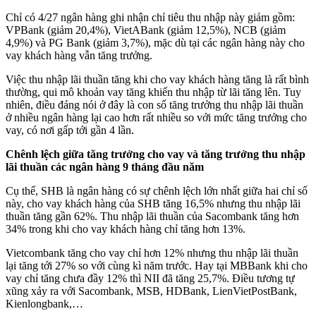
Chỉ có 4/27 ngân hàng ghi nhận chỉ tiêu thu nhập này giảm gồm:
VPBank (giảm 20,4%), VietABank (giảm 12,5%), NCB (giảm
4,9%) và PG Bank (giảm 3,7%), mặc dù tại các ngân hàng này cho
vay khách hàng vẫn tăng trưởng.
Việc thu nhập lãi thuần tăng khi cho vay khách hàng tăng là rất bình
thường, qui mô khoản vay tăng khiến thu nhập từ lãi tăng lên. Tuy
nhiên, điều đáng nói ở đây là con số tăng trưởng thu nhập lãi thuần
ở nhiều ngân hàng lại cao hơn rất nhiều so với mức tăng trưởng cho
vay, có nơi gấp tới gần 4 lần.
Chênh lệch giữa tăng trưởng cho vay và tăng trưởng thu nhập
lãi thuần các ngân hàng 9 tháng đầu năm
Cụ thể, SHB là ngân hàng có sự chênh lệch lớn nhất giữa hai chỉ số
này, cho vay khách hàng của SHB tăng 16,5% nhưng thu nhập lãi
thuần tăng gần 62%. Thu nhập lãi thuần của Sacombank tăng hơn
34% trong khi cho vay khách hàng chỉ tăng hơn 13%.
Vietcombank tăng cho vay chỉ hơn 12% nhưng thu nhập lãi thuần
lại tăng tới 27% so với cùng kì năm trước. Hay tại MBBank khi cho
vay chỉ tăng chưa đầy 12% thì NII đã tăng 25,7%. Điều tương tự
xũng xảy ra với Sacombank, MSB, HDBank, LienVietPostBank,
Kienlongbank,…