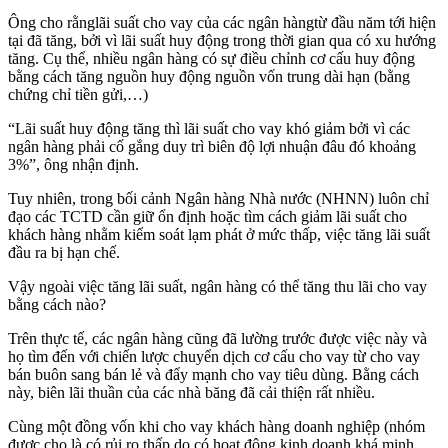
Ông cho rằnglãi suất cho vay của các ngân hàngtừ đầu năm tới hiện
tại đã tăng, bởi vì lãi suất huy động trong thời gian qua có xu hướng
tăng. Cụ thể, nhiều ngân hàng có sự điều chỉnh cơ cấu huy động
bằng cách tăng nguồn huy động nguồn vốn trung dài hạn (bằng
chứng chỉ tiền gửi,…)
“Lãi suất huy động tăng thì lãi suất cho vay khó giảm bởi vì các
ngân hàng phải cố gắng duy trì biên độ lợi nhuận đâu đó khoảng
3%”, ông nhận định.
Tuy nhiên, trong bối cảnh Ngân hàng Nhà nước (NHNN) luôn chỉ
đạo các TCTD cần giữ ổn định hoặc tìm cách giảm lãi suất cho
khách hàng nhằm kiểm soát lạm phát ở mức thấp, việc tăng lãi suất
đầu ra bị hạn chế.
Vậy ngoài việc tăng lãi suất, ngân hàng có thể tăng thu lãi cho vay
bằng cách nào?
Trên thực tế, các ngân hàng cũng đã lường trước được việc này và
họ tìm đến với chiến lược chuyển dịch cơ cấu cho vay từ cho vay
bán buôn sang bán lẻ và đẩy mạnh cho vay tiêu dùng. Bằng cách
này, biên lãi thuần của các nhà băng đã cải thiện rất nhiều.
Cùng một đồng vốn khi cho vay khách hàng doanh nghiệp (nhóm
được cho là có rủi ro thấp do có hoạt động kinh doanh khá minh