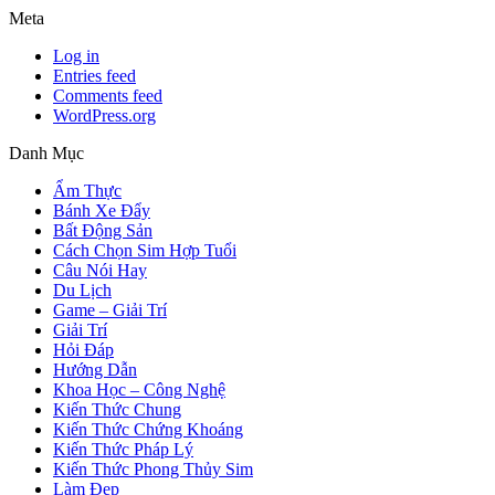
Meta
Log in
Entries feed
Comments feed
WordPress.org
Danh Mục
Ẩm Thực
Bánh Xe Đẩy
Bất Động Sản
Cách Chọn Sim Hợp Tuổi
Câu Nói Hay
Du Lịch
Game – Giải Trí
Giải Trí
Hỏi Đáp
Hướng Dẫn
Khoa Học – Công Nghệ
Kiến Thức Chung
Kiến Thức Chứng Khoáng
Kiến Thức Pháp Lý
Kiến Thức Phong Thủy Sim
Làm Đẹp