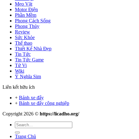
Mẹo Vặt
Motor Điện
Phần Mềm
Phong Cách Sống
Phong Thủy
Review
Sức Khỏe
Thể thao
Thiết Kế Nhà Đẹp
Tin Tức
Tin Tức Game
Tử Vi
Wiki
Ý Nghĩa Sim
Liên kết hữu ích
+
Bánh xe đẩy
+
Bánh xe đẩy công nghiệp
Copyright 2026 ©
https://licadho.org/
Trang Chủ