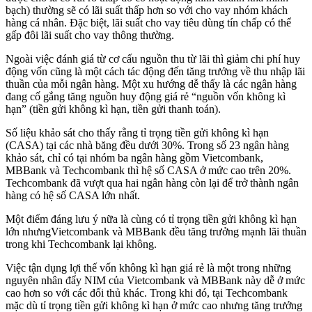
bạch) thường sẽ có lãi suất thấp hơn so với cho vay nhóm khách
hàng cá nhân. Đặc biệt, lãi suất cho vay tiêu dùng tín chấp có thể
gấp đôi lãi suất cho vay thông thường.
Ngoài việc đánh giá từ cơ cấu nguồn thu từ lãi thì giảm chi phí huy
động vốn cũng là một cách tác động đến tăng trưởng về thu nhập lãi
thuần của mỗi ngân hàng. Một xu hướng dễ thấy là các ngân hàng
đang cố gắng tăng nguồn huy động giá rẻ “nguồn vốn không kì
hạn” (tiền gửi không kì hạn, tiền gửi thanh toán).
Số liệu khảo sát cho thấy rằng tỉ trọng tiền gửi không kì hạn
(CASA) tại các nhà băng đều dưới 30%. Trong số 23 ngân hàng
khảo sát, chỉ có tại nhóm ba ngân hàng gồm Vietcombank,
MBBank và Techcombank thì hệ số CASA ở mức cao trên 20%.
Techcombank đã vượt qua hai ngân hàng còn lại để trở thành ngân
hàng có hệ số CASA lớn nhất.
Một điểm đáng lưu ý nữa là cùng có tỉ trọng tiền gửi không kì hạn
lớn nhưngVietcombank và MBBank đều tăng trưởng mạnh lãi thuần
trong khi Techcombank lại không.
Việc tận dụng lợi thế vốn không kì hạn giá rẻ là một trong những
nguyên nhân đẩy NIM của Vietcombank và MBBank này dễ ở mức
cao hơn so với các đối thủ khác. Trong khi đó, tại Techcombank
mặc dù tỉ trọng tiền gửi không kì hạn ở mức cao nhưng tăng trưởng