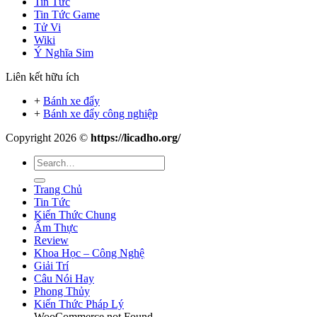
Tin Tức
Tin Tức Game
Tử Vi
Wiki
Ý Nghĩa Sim
Liên kết hữu ích
+
Bánh xe đẩy
+
Bánh xe đẩy công nghiệp
Copyright 2026 ©
https://licadho.org/
Trang Chủ
Tin Tức
Kiến Thức Chung
Ẩm Thực
Review
Khoa Học – Công Nghệ
Giải Trí
Câu Nói Hay
Phong Thủy
Kiến Thức Pháp Lý
WooCommerce not Found