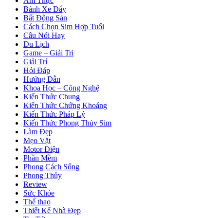
Ẩm Thực
Bánh Xe Đẩy
Bất Động Sản
Cách Chọn Sim Hợp Tuổi
Câu Nói Hay
Du Lịch
Game – Giải Trí
Giải Trí
Hỏi Đáp
Hướng Dẫn
Khoa Học – Công Nghệ
Kiến Thức Chung
Kiến Thức Chứng Khoáng
Kiến Thức Pháp Lý
Kiến Thức Phong Thủy Sim
Làm Đẹp
Mẹo Vặt
Motor Điện
Phần Mềm
Phong Cách Sống
Phong Thủy
Review
Sức Khỏe
Thể thao
Thiết Kế Nhà Đẹp