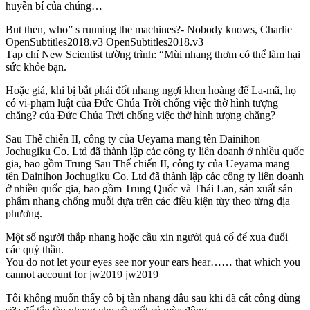
huyền bí của chúng…
But then, who” s running the machines?- Nobody knows, Charlie
OpenSubtitles2018.v3 OpenSubtitles2018.v3
Tạp chí New Scientist tường trình: “Mùi nhang thơm có thể làm hại
sức khỏe bạn.
Hoặc giả, khi bị bắt phải đốt nhang ngợi khen hoàng đế La-mã, họ
có vi-phạm luật của Đức Chúa Trời chống việc thờ hình tượng
chăng? của Đức Chúa Trời chống việc thờ hình tượng chăng?
Sau Thế chiến II, công ty của Ueyama mang tên Dainihon
Jochugiku Co. Ltd đã thành lập các công ty liên doanh ở nhiều quốc
gia, bao gồm Trung Sau Thế chiến II, công ty của Ueyama mang
tên Dainihon Jochugiku Co. Ltd đã thành lập các công ty liên doanh
ở nhiều quốc gia, bao gồm Trung Quốc và Thái Lan, sản xuất sản
phẩm nhang chống muỗi dựa trên các điều kiện tùy theo từng địa
phương.
Một số người thắp nhang hoặc cầu xin người quá cố để xua đuổi
các quỷ thần.
You do not let your eyes see nor your ears hear…… that which you
cannot account for jw2019 jw2019
Tôi không muốn thấy cô bị tàn nhang đâu sau khi đã cất công dùng