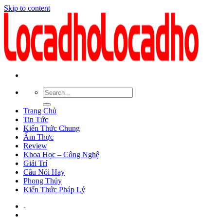
Skip to content
Trang Chủ
Tin Tức
Kiến Thức Chung
Ẩm Thực
Review
Khoa Học – Công Nghệ
Giải Trí
Câu Nói Hay
Phong Thủy
Kiến Thức Pháp Lý
-