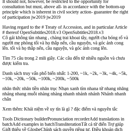
It should not, however, be restricted to the opportunity for
consultation but must, above all- in accordance with the bottom-up
principle which is inherent in civil society action- guarantee the right
of participation jw2019 jw2019
Having regard to the # Treaty of Accession, and in particular Article
# thereof OpenSubtitles2018.v3 OpenSubtitles2018.v3
Cô gái không tàn nhang , chàng trai khoai tây, người cha bóng rổ và
người mẹ phòng tối và họ thắp nến, cầu nguyện, và góc ảnh cong
lên. tối và họ thắp nến, cầu nguyện, và góc ảnh cong lên.
Tìm 75 câu trong 2 mili giây. Các câu đến từ nhiều nguồn và chưa
được kiểm tra.
Danh sách truy vấn phổ biến nhất: 1-200, ~1k, ~2k, ~3k, ~4k, ~5k,
~10k, ~20k, ~50k, ~100k, ~200k, ~500k
nhãn thức nhãn tiền nhãn trục Nhạn xanh tím nhana tử nhang nhãng
nháng nhang muỗi nhàng nhàng nhanh nhảnh nhánh Nhánh nhanh
chân
Xem thêm: Khái niệm về uy tín là gì ? đặc điểm và nguyên tắc
Tools Dictionary builderPronunciation recorderAdd translations in
batchAdd examples in batchTransliterationTất cả từ điển Trợ giúp
Giới thiệu về GlosbeChính sách quyền riêng tư, Điều khoản dịch