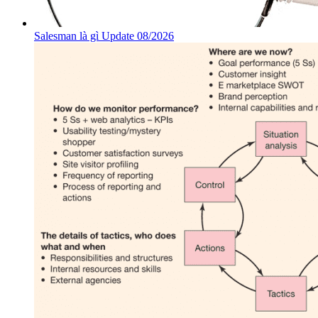
Salesman là gì Update 08/2026