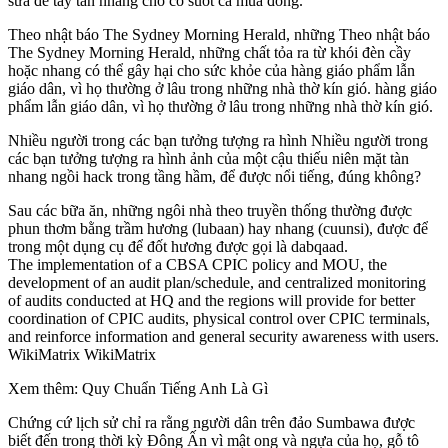
sữa để tẩy tàn nhang cho cô suốt cả mùa đông.
Theo nhật báo The Sydney Morning Herald, những Theo nhật báo
The Sydney Morning Herald, những chất tỏa ra từ khói đèn cầy
hoặc nhang có thể gây hại cho sức khỏe của hàng giáo phẩm lẫn
giáo dân, vì họ thường ở lâu trong những nhà thờ kín gió. hàng giáo
phẩm lẫn giáo dân, vì họ thường ở lâu trong những nhà thờ kín gió.
Nhiều người trong các bạn tưởng tượng ra hình Nhiều người trong
các bạn tưởng tượng ra hình ảnh của một cậu thiếu niên mặt tàn
nhang ngồi hack trong tầng hầm, để được nổi tiếng, đúng không?
Sau các bữa ăn, những ngôi nhà theo truyền thống thường được
phun thơm bằng trầm hương (lubaan) hay nhang (cuunsi), được để
trong một dụng cụ để đốt hương được gọi là dabqaad.
The implementation of a CBSA CPIC policy and MOU, the
development of an audit plan/schedule, and centralized monitoring
of audits conducted at HQ and the regions will provide for better
coordination of CPIC audits, physical control over CPIC terminals,
and reinforce information and general security awareness with users.
WikiMatrix WikiMatrix
Xem thêm: Quy Chuẩn Tiếng Anh Là Gì
Chứng cứ lịch sử chỉ ra rằng người dân trên đảo Sumbawa được
biết đến trong thời kỳ Đông Ấn vì mật ong và ngựa của họ, gỗ tô