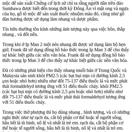
mộc để sản xuất Chứng cứ lịch sử chỉ ra rằng người dân trên đảo
Sumbawa được biết đến trong thời kỳ Đông Ấn vì mật ong và ngựa
của họ, gỗ tô mộc để sản xuất thuốc nhuộm màu đỏ, cũng như gỗ
đàn hương được sử dụng làm nhang và dược phẩm.
Tín hữu thường tôn kính những ảnh tượng này qua việc hôn, thắp
nhang , và đốt nến.
Trong khi ở Ip Man 2 một nén nhang đã được sử dụng làm bộ hẹn
giờ, Frank đã sử dụng đồng hồ báo thức trong Ip Man 3 để cho thấy
sự khác biệt giữa các nền văn hóa. Frank đã sử dụng đồng hồ báo
thức trong Ip Man 3 để cho thấy sự khác biệt giữa các nền văn hóa.
Đã có những phát hiện cho thấy nhang muỗi bán ở Trung Quốc và
Malaysia sản sinh khói PM2.5 (các hạt bụi mịn có đường kính 2,5
μm hoặc nhỏ hơn) nhiều như đốt 75-137 điếu thuốc lá và mức phát
thải formaldehyd tương ứng với 51 điếu thuốc cháy. khói PM2.5
(các hạt bụi mịn có đường kính 2,5 μm hoặc nhỏ hơn) nhiều như
đốt 75-137 điếu thuốc lá và mức phát thải formaldehyd tương ứng
với 51 điếu thuốc cháy.
Trong việc thờ phượng thì họ dùng nhang , hình tượng, và có những
nghi thức như tự rạch da, cắt bộ phận cơ thể hoặc tế người sống,
hầu hết là tù binh, nô lệ và nhất là trẻ em. rạch da, cắt bộ phận cơ
thể hoặc tế người sống, hầu hết là tù binh, nô lệ và nhất là trẻ em.