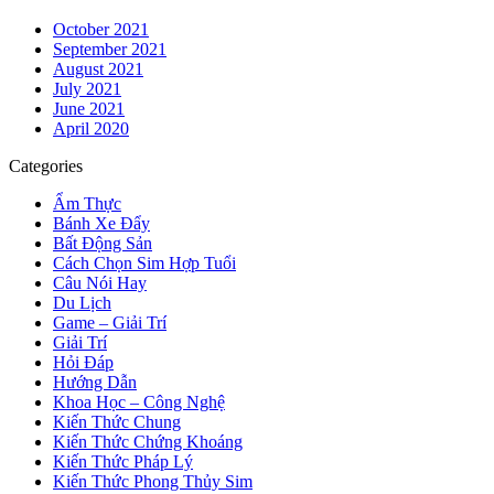
October 2021
September 2021
August 2021
July 2021
June 2021
April 2020
Categories
Ẩm Thực
Bánh Xe Đẩy
Bất Động Sản
Cách Chọn Sim Hợp Tuổi
Câu Nói Hay
Du Lịch
Game – Giải Trí
Giải Trí
Hỏi Đáp
Hướng Dẫn
Khoa Học – Công Nghệ
Kiến Thức Chung
Kiến Thức Chứng Khoáng
Kiến Thức Pháp Lý
Kiến Thức Phong Thủy Sim