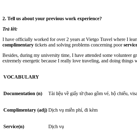
2. Tell us about your previous work experience?
Trả lời:
I have officially worked
for over 2 years at Vietgo Travel where I lear
complimentary
tickets and solving problems concerning poor
servic
Besides, during my university time, I have attended some volunteer 
extremely energetic because I really love traveling, and doing things w
VOCABULARY
Documentation (n)
Tài liệu về giấy tờ (bao gồm vé, hộ chiếu, vis
Complimentary (adj)
Dịch vụ miễn phí, đi kèm
Service(n)
Dịch vụ