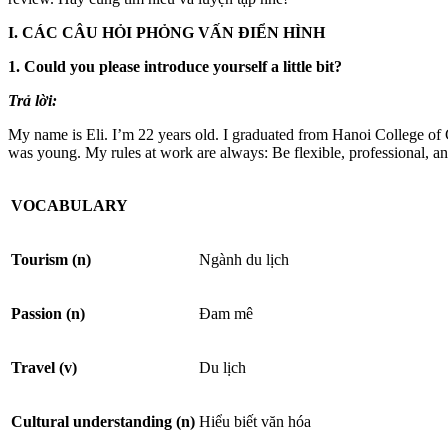
I. CÁC CÂU HỎI PHỎNG VẤN ĐIỂN HÌNH
1. Could you please introduce yourself a little bit?
Trả lời:
My name is Eli. I’m 22 years old. I graduated from Hanoi College 
was young. My rules at work are always: Be flexible, professional, 
VOCABULARY
Tourism
(n)
Ngành du lịch
Passion
(n)
Đam mê
Travel
(v)
Du lịch
Cultural understanding
(n)
Hiểu biết văn hóa