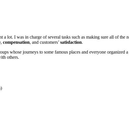
nt a lot. I was in charge of several tasks such as making sure all of the
e
,
compensation
, and customers’
satisfaction
.
groups whose journeys to some famous places and everyone organized a 
ith others.
a)