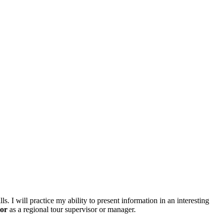
s. I will practice my ability to present information in an interesting
tor
as a regional tour supervisor or manager.