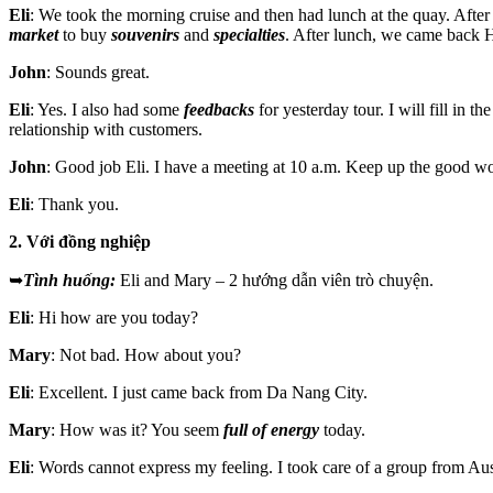
Eli
: We took the morning cruise and then had lunch at the quay. After
market
to buy
souvenirs
and
specialties
. After lunch, we came back 
John
: Sounds great.
Eli
: Yes. I also had some
feedbacks
for yesterday tour. I will fill in
relationship with customers.
John
: Good job Eli. I have a meeting at 10 a.m. Keep up the good w
Eli
: Thank you.
2. Với đồng nghiệp
➥
Tình huống:
Eli and Mary – 2 hướng dẫn viên trò chuyện.
Eli
: Hi how are you today?
Mary
: Not bad. How about you?
Eli
: Excellent. I just came back from Da Nang City.
Mary
: How was it? You seem
full of energy
today.
Eli
: Words cannot express my feeling. I took care of a group from Au