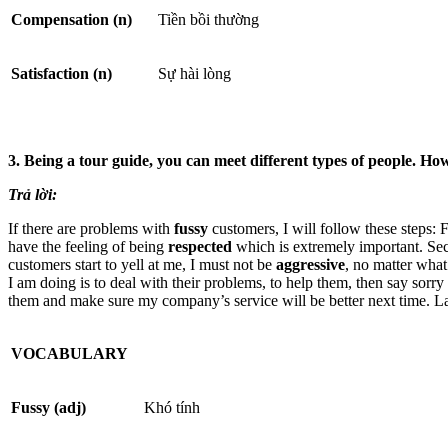
Compensation
(n)
Tiền bồi thường
Satisfaction (n)
Sự hài lòng
3. Being a tour guide, you can meet different types of people. H
Trả lời:
If there are problems with
fussy
customers, I will follow these steps: F
have the feeling of being
respected
which is extremely important. Seco
customers start to yell at me, I must not be
aggressive
, no matter what
I am doing is to deal with their problems, to help them, then say sorr
them and make sure my company’s service will be better next time. Last
VOCABULARY
Fussy (adj)
Khó tính