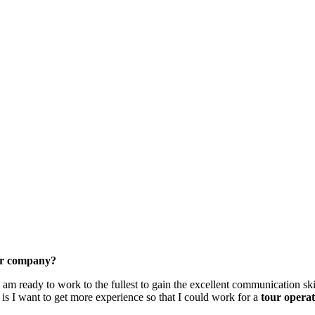
our company?
 am ready to work to the fullest to gain the excellent communication skill
 is I want to get more experience so that I could work for a
tour
opera