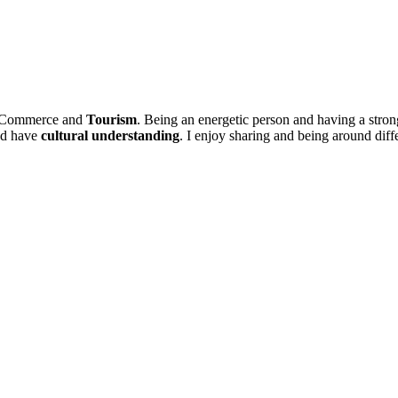
of Commerce and
Tourism
. Being an energetic person and having a stro
and have
cultural
understanding
. I enjoy sharing and being around diff