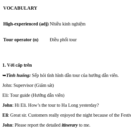
VOCABULARY
High-experienced (adj)
Nhiều kinh nghiệm
Tour operator (n)
Điều phối tour
1. Với cấp trên
➥
Tình huống:
Sếp hỏi tình hình dẫn tour của hướng dẫn viên.
John: Supervisor (Giám sát)
Eli: Tour guide (Hướng dẫn viên)
John
: Hi Eli. How’s the tour to Ha Long yesterday?
Eli
: Great sir. Customers really enjoyed the night because of the Festi
John
: Please report the detailed
itinerary
to me.