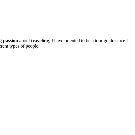
ng
passion
about
traveling
, I have oriented to be a tour guide since I
erent types of people.