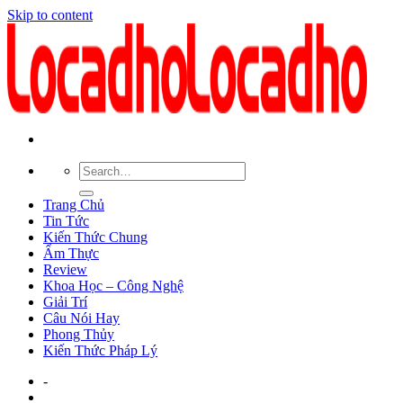
Skip to content
Trang Chủ
Tin Tức
Kiến Thức Chung
Ẩm Thực
Review
Khoa Học – Công Nghệ
Giải Trí
Câu Nói Hay
Phong Thủy
Kiến Thức Pháp Lý
-