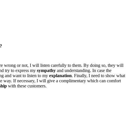
e?
e wrong or not, I will listen carefully to them. By doing so, they will
and try to express my
sympathy
and understanding. In case the
ing and want to listen to my
explanation
. Finally, I need to show what
lite way. If necessary, I will give a complimentary which can comfort
ship
with these customers.