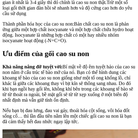
gian ít nhất là 3-4 giây thì đó chính là cao su non thật.Trừ một số
loại gối thời gian đàn hồi sẽ nhanh hơn và độ cứng cao hơn do yêu
cầu sử dụng
Thành phần hóa học của cao su non:Bản chất cao su non là phản
ứng giữa một hợp chất isocyanate và một hợp chất chứa hydro hoạt
động. Isocyanate là những hợp chất có một hay nhiều nhóm
isocyanate hoạt động (-N=C=O).
Ưu điểm của gối cao su non
Khả năng nâng đỡ tuyệt vời:
Bí mật về độ êm tuyệt hảo của cao su
non nằm ở cấu trúc tế bào mở của nó. Bạn có thể hình dung các
khoang tế bào của cao su non giống như một tổ ong khổng lồ, chỉ
khác là giữa các khoang thay vì bịt kín sẽ thông sang nhau. Do đó
khi bạn ngồi hay gối lên, không khí bên trong các khoang tế bào sẽ
từ từ thoát ra ngoài, bề mặt gối sẽ từ từ xẹp xuống ở một biên độ
nhất định mà vẫn giữ tính ổn định.
Nếu bạn bị đau lưng, đau vai gáy, thoái hóa cột sống, vôi hóa đốt
sống cổ… thì lần đầu tiên nằm lên một chiếc gối cao su non là bạn
đã cảm thấy hết đau nhức ngay lập tức.