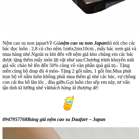
Nệm cao su non japanVề Giá
nệm cao su non Japan
thì nói cho các
bác đọc luôn . 2,8 củ cho nệm 1m6x2mx10cm , mấy bác xem giá và
mua hàng nhé.Ngoài ra khi đến với nệm giá kho chúng em các bác
được tặng thêm mấy món lặt vặt như sau:Chương trình khuyến mãi
giá sốc chào hè lên đến 50% cùng vô vàn phần quà giá trị.- Tặng
mền cùng bộ drap đủ 4 món- Tặng 2 gối nằm, 1 gối ôm.Mua phát
trọn bộ về nằm luôn không phải mua thêm gì nhé các bác, vợ chồng
con cái tha hồ lăn lóc , đùa giỡn.Gọi luôn cho sếp em này, tư vấn
tận tình kĩ lưỡng nhé vì
khách hàng là thượng đế
:
0947957768
Bảng giá nệm cao su Daafarr – Japan