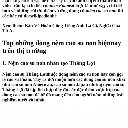
một thời gian khi vật thể được lấy ra.
Mời anh chị em tham khảo
video cấu tạo chi tiết của
nệm Foam
sơ lược là như vậy , chi tiết
hơn về những cái ưu điểm và ứng dụng của
nệm cao su non
thì
các bác cứ đọcwikipedianhé.
Xem thêm: Bản Vẽ Hoàn Công Tiếng Anh Là Gì, Nghĩa Của
Từ As
Top những dòng nệm cao su non hiệnnay
trên thị trường
1. Nệm cao su non nhân tạo Thắng Lợi
Nệm cao su Thắng Lợi
thuộc dòng nệm cao su non hay còn gọi
là cao su Foam. Tuy ra đời muộn hơn các dòng cao su non khác
như cao su non American, cao su non Japan nhưng nệm cao su
Thắng Lợi đã kịp tích hợp đầy đủ các đặc điểm vượt trội của
dòng cao su non để từ đó mang đến cho người nằm những trải
nghiệm tuyệt vời nhất.