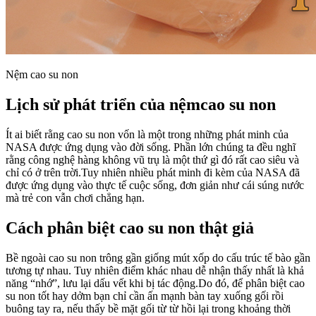
Nệm cao su non
Lịch sử phát triển của nệmcao su non
Ít ai biết rằng cao su non vốn là một trong những phát minh của
NASA được ứng dụng vào đời sống. Phần lớn chúng ta đều nghĩ
rằng công nghệ hàng không vũ trụ là một thứ gì đó rất cao siêu và
chỉ có ở trên trời.Tuy nhiên nhiều phát minh đi kèm của NASA đã
được ứng dụng vào thực tế cuộc sống, đơn giản như cái súng nước
mà trẻ con vẫn chơi chẳng hạn.
Cách phân biệt cao su non thật giả
Bề ngoài cao su non trông gần giống mút xốp do cấu trúc tế bào gần
tương tự nhau. Tuy nhiên điểm khác nhau dễ nhận thấy nhất là khả
năng “nhớ”, lưu lại dấu vết khi bị tác động.Do đó, để phân biệt cao
su non tốt hay dởm bạn chỉ cần ấn mạnh bàn tay xuống gối rồi
buông tay ra, nếu thấy bề mặt gối từ từ hồi lại trong khoảng thời