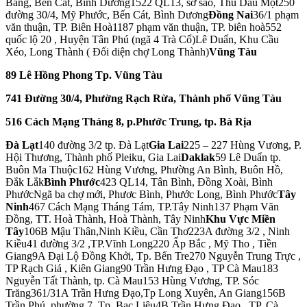
Bàng, Bến Cát, Bình Dương1522 QL13, sở sao, Thủ Dầu Một250
đường 30/4, Mỹ Phước, Bến Cát, Bình Dương
Đồng Nai
36/1 phạm
văn thuận, TP. Biên Hoà1187 phạm văn thuận, TP. biên hoà552
quốc lộ 20 , Huyện Tân Phú (ngã 4 Trà Cổ)Lê Duẩn, Khu Cầu
Xéo, Long Thành ( Đối diện chợ Long Thành)
Vũng Tàu
89 Lê Hồng Phong Tp. Vũng Tàu
741 Đường 30/4, Phường Rạch Rừa, Thành phố Vũng Tàu
516 Cách Mạng Tháng 8, p.Phước Trung, tp. Bà Rịa
Đà Lạt
140 đường 3/2 tp. Đà Lạt
Gia Lai
225 – 227 Hùng Vương, P.
Hội Thương, Thành phố Pleiku, Gia Lai
Daklak
59 Lê Duẩn tp.
Buôn Ma Thuộc162 Hùng Vương, Phường An Bình, Buôn Hồ,
Đắk Lắk
Bình Phước
423 QL14, Tân Bình, Đồng Xoài, Bình
PhướcNgã ba chợ mới, Phươc Bình, Phước Long, Bình Phước
Tây
Ninh
467 Cách Mạng Tháng Tám, TP.Tây Ninh137 Phạm Văn
Đồng, TT. Hoà Thành, Hoà Thành, Tây Ninh
Khu Vực Miền
Tây
106B Mậu Thân,Ninh Kiều, Cần Thơ223A đường 3/2 , Ninh
Kiều41 đường 3/2 ,TP.Vĩnh Long220 Ấp Bắc , Mỹ Tho , Tiền
Giang9A Đại Lộ Đồng Khởi, Tp. Bến Tre270 Nguyễn Trung Trực ,
TP Rạch Giá , Kiên Giang90 Trần Hưng Đạo , TP Cà Mau183
Nguyễn Tất Thành, tp. Cà Mau153 Hùng Vương, TP. Sóc
Trăng361/31A Trần Hưng Đạo,Tp Long Xuyên, An Giang156B
Trần Phú ,phường 7, Tp. Bạc Liêu4B Trần Hưng Đạo , TP. Cà