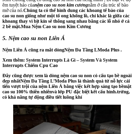
êm tuyệt hảo của
nệm cao su non kim cương
nằm ở cấu trúc tế bào
mở của nó.
Chúng ta có thể hình dung các khoang tế bào của
cao su non giống như một tổ ong khổng lồ, chỉ khác là giữa các
khoang thay vì bịt kín sẽ thông sang nhau bằng các lỗ nhỏ ở cả
2 bề mặt.Mua Nệm Cao su non Kim Cương
5. Nệm cao su non Liên Á
Nệm Liên Á cũng ra mắt dòng
Nệm Đa Tầng LModa Plus .
Xem thêm: System Interrupts Là Gì – System Và System
Interrupts Chiếm Cpu Cao
Đây cũng được xem là dòng nệm cao su non có cấu tạo bề ngoài
đẹp nhấtNệm Đa Tầng L’Moda Plus là thành quả từ nỗ lực cải
tiến vượt trội của nệm Liên Á bằng việc kết hợp sáng tạo bề
mặt
cao su 100% thiên nhiên
và lớp PU đặc biệt kết cấu hình.trứng,
có khả năng tự động điều tiết luồng khí