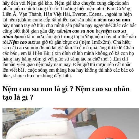
hãy đến với Nệm giá kho. Nệm giá kho chuyên cung cấpcác sản
phẩm nệm chính hãng từ các Thương hiệu nệm như: Kim Cương,
Liên Á, Vạn Thành, Hàn Việt Hải, Everon, Edena…ngoài ra hiện
tại nệm giákho cung cấp rất nhiều các sản phẩm
nệm cao su non
hãy nhanh tay sở hữu cho mình sản phẩm nạy ngaynhéChắc các bác
cũng biết thời gian gần đây cái
nệm cao su non
hay
nệm cao su
nhân tạo
nó làm mưa làm gió trrong thị trường nệm này như thế nào
rồi.
Nệm cao su
xưa giờ từ gần chục củ ( nệm 1m6x2m). Chả hiểu
sao cái cao su non đó nó lại giá tầm 2 củ mà quà tặng thì tè lè.Chào
các bác , em là Hiền Bùi ( xin đính chính mình không có bà con họ
hàng hay hàng xóm gì với giáo sư sáng tác ra chữ mới ) .Em chỉ
lànhân viên giao nệm
mấy năm nay. Đến giờ thì được sếp cất nhắc
lên viết bài , cuộc sống em thăng hoa hay không thì nhờ các bác có
like , share cho em không đấy. hihi.
Nệm cao su non là gì ? Nệm cao su nhân
tạo là gì ?