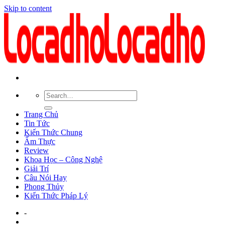
Skip to content
Trang Chủ
Tin Tức
Kiến Thức Chung
Ẩm Thực
Review
Khoa Học – Công Nghệ
Giải Trí
Câu Nói Hay
Phong Thủy
Kiến Thức Pháp Lý
-