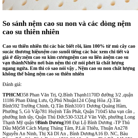
So sánh nệm cao su non và các dòng nệm
cao su thiên nhiên
Cao su thiên nhiên thì các bác biết rồi, làm 100% từ mủ cây cao
sucác thương hiệu
nệm cao su
nổi tiếng các bác xem chi tiết và
giá ở đây:nệm cao su kim cươngnệm cao su liên ánệm cao su
vạn thànhNhiều nơi bán nệm thì cứ nói phét là chất lượng
ngang ngửa. Em thì có sao nói vậy , Nệm cao su non chất lượng
không thể bằng nệm cao su thiên nhiên
Đánh giá:
TPHCM
358 Phan Văn Trị, Q.Bình Thạnh1170D đường 3/2 ,quận
11186 Phan Đăng Lưu, Q.Phú Nhuận124 Cộng Hòa ,Q.Tân
Bình592 Trường Chinh, Q.Tân Bình310/1 Dương Quảng Hàm,
Phường 5, Gò Vấp781 Huỳnh Tấn Phát, Quận 71045 kha vạn cân ,
phường linh tây, Quận Thủ Đức530-532Lê Văn Việt, phường Long
Thạnh Mỹ quận 9
Bình Dương
398 Đại Lộ Bình Dương -TP Thủ
Dầu Một58 Cách Mạng Tháng Tám, P.Lái Thiêu, Thuận An278
Nguyễn An Ninh, Thị Xã Dĩ An , Bình DươngA16 Đ. NC, Bàu