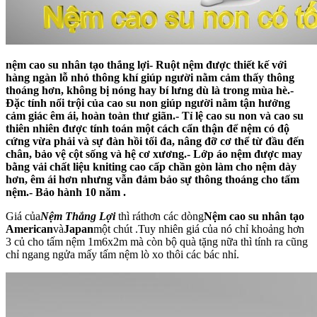
nệm cao su nhân tạo thắng lợi- Ruột nệm được thiết kế với
hàng ngàn lỗ nhỏ thông khí giúp người nằm cảm thấy thông
thoáng hơn, không bị nóng hay bí lưng dù là trong mùa hè.-
Đặc tính nổi trội của cao su non giúp người nằm tận hưởng
cảm giác êm ái, hoàn toàn thư giãn.- Tỉ lệ cao su non và cao su
thiên nhiên được tính toán một cách cẩn thận để nệm có độ
cứng vừa phải và sự đàn hồi tối đa, nâng đỡ cơ thể từ đầu đến
chân, bảo vệ cột sống và hệ cơ xương.- Lớp áo nệm được may
bằng vải chất liệu kniting cao cấp chần gòn làm cho nệm dày
hơn, êm ái hơn nhưng vẫn đảm bảo sự thông thoáng cho tấm
nệm.- Bảo hành 10 năm .
Giá của
Nệm Thắng Lợi
thì ráthơn các dòng
Nệm cao su nhân tạo
American
và
Japan
một chút .Tuy nhiên giá của nó chỉ khoảng hơn
3 củ cho tấm nệm 1m6x2m mà còn bộ quà tặng nữa thì tính ra cũng
chỉ ngang ngửa mấy tấm nệm lò xo thôi các bác nhỉ.