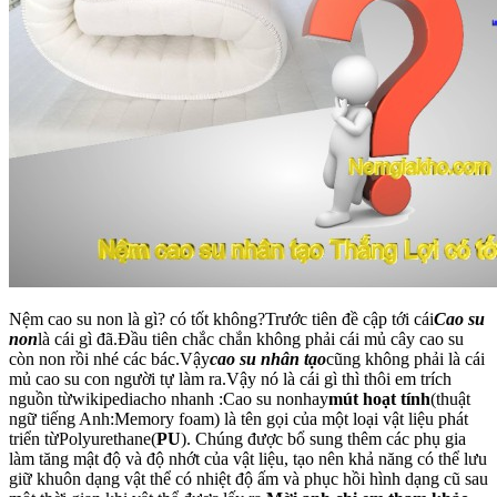
Nệm cao su non là gì? có tốt không?Trước tiên đề cập tới cái
Cao su
non
là cái gì đã.Đầu tiên chắc chắn không phải cái mủ cây cao su
còn non rồi nhé các bác.Vậy
cao su nhân tạo
cũng không phải là cái
mủ cao su con người tự làm ra.Vậy nó là cái gì thì thôi em trích
nguồn từwikipediacho nhanh :Cao su nonhay
mút hoạt tính
(thuật
ngữ tiếng Anh:Memory foam) là tên gọi của một loại vật liệu phát
triển từPolyurethane(
PU
). Chúng được bổ sung thêm các phụ gia
làm tăng mật độ và độ nhớt của vật liệu, tạo nên khả năng có thể lưu
giữ khuôn dạng vật thể có nhiệt độ ấm và phục hồi hình dạng cũ sau