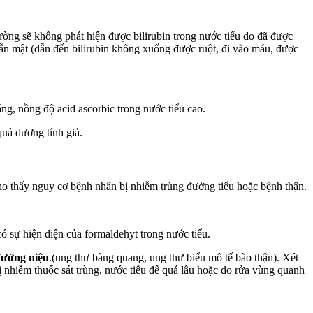
hường sẽ không phát hiện được bilirubin trong nước tiểu do đã được
dẫn mật (dẫn đến bilirubin không xuống được ruột, đi vào máu, được
ng, nồng độ acid ascorbic trong nước tiểu cao.
quả dương tính giả.
ho thấy nguy cơ bệnh nhân bị nhiễm trùng đường tiểu hoặc bệnh thận.
có sự hiện diện của formaldehyt trong nước tiểu.
đường niệu
.(ung thư bàng quang, ung thư biểu mô tế bào thận). Xét
ị nhiễm thuốc sát trùng, nước tiểu để quá lâu hoặc do rửa vùng quanh