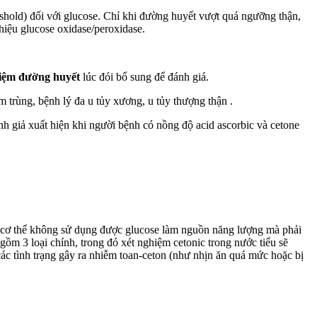
eshold) đối với glucose. Chỉ khi đường huyết vượt quá ngưỡng thận,
hiệu glucose oxidase/peroxidase.
hiệm đường huyết
lúc đói bổ sung để đánh giá.
 trùng, bệnh lý đa u tủy xương, u tủy thượng thận .
nh giả xuất hiện khi người bệnh có nồng độ acid ascorbic và cetone
 bào cơ thể không sử dụng được glucose làm nguồn năng lượng mà phải
ồm 3 loại chính, trong đó xét nghiệm cetonic trong nước tiểu sẽ
các tình trạng gây ra nhiễm toan-ceton (như nhịn ăn quá mức hoặc bị