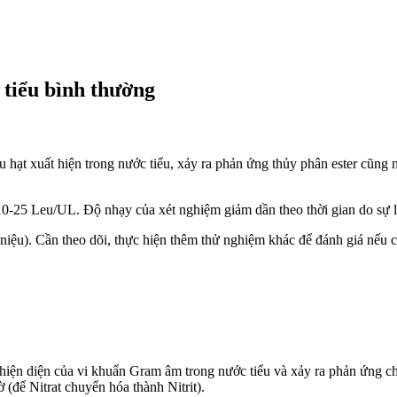
 tiểu bình thường
 hạt xuất hiện trong nước tiểu, xảy ra phản ứng thủy phân ester cũng 
0-25 Leu/UL. Độ nhạy của xét nghiệm giảm dần theo thời gian do sự ly
t niệu). Cần theo dõi, thực hiện thêm thử nghiệm khác để đánh giá nếu 
 hiện diện của vi khuẩn Gram âm trong nước tiểu và xảy ra phản ứng chu
 (để Nitrat chuyển hóa thành Nitrit).