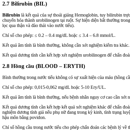
2.7 Bilirubin (BIL)
Bilirubin
là kết quả của sự thoái giáng Hemoglobin, tuy bilirubin trự
chuyển hóa thành urobilinogen tại ruột. Sự hiện diện bất thường tro
lọc qua thận và đào thải vào nước tiểu).
Chỉ số cho phép: ≤ 0.2 – 0.4 mg/dL hoặc ≤ 3.4 – 6.8 mmol/L.
Kết quả âm tính là bình thường, không cần xét nghiệm kiểm tra khác. 
Kết quả dương tính cần kết hợp xét nghiệm urobilinogen để chẩn đoán 
2.8 Hồng cầu (BLOOD – ERYTH)
Bình thường trong nước tiểu không có sự xuất hiện của máu (hồng cầ
Chỉ số cho phép: 0,015-0,062 mg/dL hoặc 5-10 Ery/UL.
Kết quả âm tính là bình thường, nếu bệnh nhân nguy cơ cao cần xét ng
Kết quả dương tính cần kết hợp kết quả xét nghiệm khác để chẩn đoán
nghiệm dương tính giả nếu phụ nữ đang trong kỳ kinh, tình trạng luyệ
hậu môn bằng povidon.
Chỉ số hồng cầu trong nước tiểu cho phép chẩn đoán các bệnh lý về 