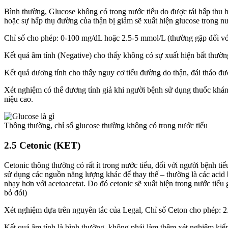
Bình thường, Glucose không có trong nước tiểu do được tái hấp thu h
hoặc sự hấp thụ đường của thận bị giảm sẽ xuất hiện glucose trong n
Chỉ số cho phép: 0-100 mg/dL hoặc 2.5-5 mmol/L (thường gặp đối vớ
Kết quả âm tính (Negative) cho thấy không có sự xuất hiện bất thườ
Kết quả dương tính cho thấy nguy cơ tiểu đường do thận, đái tháo đư
Xét nghiệm có thể dương tính giả khi người bệnh sử dụng thuốc kháng
niệu cao.
Thông thường, chỉ số glucose thường không có trong nước tiểu
2.5 Cetonic (KET)
Cetonic thông thường có rất ít trong nước tiểu, đối với người bệnh t
sử dụng các nguồn năng lượng khác để thay thế – thường là các acid 
nhạy hơn với acetoacetat. Do đó cetonic sẽ xuất hiện trong nước tiểu
bỏ đói)
Xét nghiệm dựa trên nguyên tắc của Legal, Chỉ số Ceton cho phép: 
Kết quả âm tính là bình thường, không phải làm thêm xét nghiệm kiểm