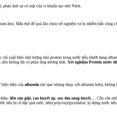
t, phản ánh sự có mặt của vi khuẩn tạo nên Nitrit.
am âm). Mẫu thử để quá lâu chưa xét nghiệm và bị nhiễm bẩn cũng có t
 chỉ xuất hiện một lượng nhỏ protein trong nước tiểu (dưới dạng albu
ua, nên không đủ có phản ứng dương tính.
Xét nghiệm Protein nước ti
ự hiện diện của
albumin
(do que nhúng nhạy với albumin hơn), không l
 thận,
tiền sản giật
,
cao huyết áp
,
suy tim sung huyết
,… Cần cân nhắc
ớc tiểu bị cô đặc quá mức, tiêm polyvinylpyrolidon, lọ đựng nước tiểu