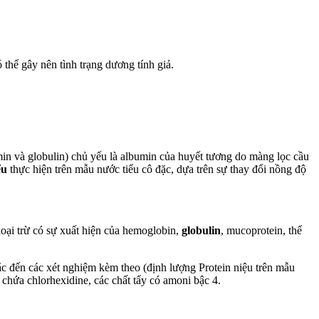
hể gây nên tình trạng dương tính giả.
min và globulin) chủ yếu là albumin của huyết tương do màng lọc cầu
ểu
thực hiện trên mẫu nước tiểu cô đặc, dựa trên sự thay đổi nồng độ
oại trừ có sự xuất hiện của hemoglobin,
globulin
, mucoprotein, thể
 đến các xét nghiệm kèm theo (định lượng Protein niệu trên mẫu
 chứa chlorhexidine, các chất tẩy có amoni bậc 4.