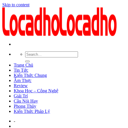
Skip to content
Trang Chủ
Tin Tức
Kiến Thức Chung
Ẩm Thực
Review
Khoa Học – Công Nghệ
Giải Trí
Câu Nói Hay
Phong Thủy
Kiến Thức Pháp Lý
-