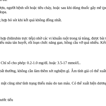
ợu, người bệnh sốt hoặc tiêu chảy, hoặc sau khi dùng thuốc gây mê (po
dopa.
g hợp bỏ sót khi kết quả không đồng nhất.
ợp (bilirubin trực tiếp) nhờ các vi khuẩn ruột trong tá tràng, được bài 
ếu máu tán huyết, rối loạn chức năng gan, hồng cầu vỡ quá nhiều. Kết
, Chỉ số cho phép: 0.2-1.0 mg/dL hoặc 3.5-17 mmol/L.
ất thường, không cần làm thêm xét nghiệm gì. Âm tính giả có thể xuất
ật cũng như tình trạng thiếu máu do tan máu. Có thể xuất hiện dương 
nước tiểu