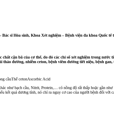
 Bác sĩ Hóa sinh, Khoa Xét nghiệm – Bệnh viện đa khoa Quốc tế t
c chất cặn bã của cơ thể, do đó
các chỉ số xét nghiệm trong nước 
 đái tháo đường, nhiễm ceton, bệnh viêm đường tiết niệu, bệnh gan
ồng cầuThể cetonAscorbic Acid
số khác như bạch cầu, Nitrit, Protein,… có nồng độ rất thấp hoặc gần nh
nếu kết quả dương tính, nó chỉ ra nguy cơ cao của người bệnh đối với c