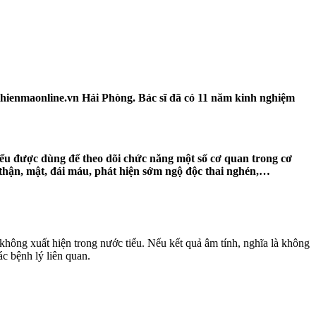
hienmaonline.vn Hải Phòng. Bác sĩ đã có 11 năm kinh nghiệm
tiểu được dùng để theo dõi chức năng một số cơ quan
trong cơ
, thận, mật, đái máu, phát hiện sớm ngộ độc thai nghén,…
ư không xuất hiện trong nước tiểu. Nếu kết quả âm tính, nghĩa là không
ác bệnh lý liên quan.