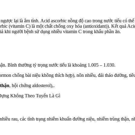
gược lại là âm tính. Acid ascorbic nồng độ cao trong nước tiểu có thể g
bic (vitamin C) là một chất chống oxy hóa (antioxidant)). Kết quả Acid
giả khi người bệnh sử dụng nhiều vitamin C trong khẩu phần ăn.
hận. Bình thường tỷ trọng nước tiểu là khoảng 1.005 – 1.030.
ormon chống bài niệu không thích hợp), nôn nhiều, đái tháo đường, tiêu
 thận
, hội chứng aldosterol),.
 Dựng Không Theo Tuyến Là Gì
 nhiều rau, các tình trạng nhiễm khuẩn đường niệu, nhiễm trùng thận, 