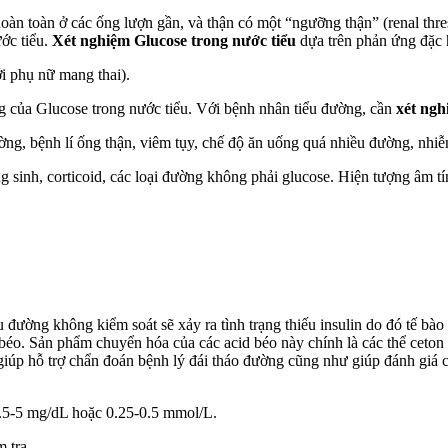
oàn toàn ở các ống lượn gần, và thận có một “ngưỡng thận” (renal thr
ước tiểu.
Xét nghiệm Glucose trong nước tiểu
dựa trên phản ứng đặc 
i phụ nữ mang thai).
ng của Glucose trong nước tiểu. Với bệnh nhân tiểu đường, cần
xét ng
ờng, bệnh lí ống thận, viêm tụy, chế độ ăn uống quá nhiều đường, nhiễm
 sinh, corticoid, các loại đường không phải glucose. Hiện tượng âm tí
iểu đường không kiểm soát sẽ xảy ra tình trạng thiếu insulin do đó tế
béo. Sản phẩm chuyển hóa của các acid béo này chính là các thể ceton g
 giúp hỗ trợ chẩn đoán bệnh lý đái tháo đường cũng như giúp đánh giá 
2.5-5 mg/dL hoặc 0.25-0.5 mmol/L.
 tra.