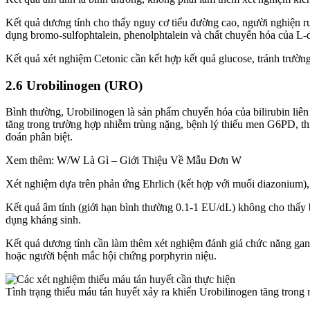
Kết quả dương tính cho thấy nguy cơ tiểu đường cao, người nghiện rư
dụng bromo-sulfophtalein, phenolphtalein và chất chuyển hóa của L-
Kết quả xét nghiệm Cetonic cần kết hợp kết quả glucose, tránh trườn
2.6 Urobilinogen (URO)
Bình thường, Urobilinogen là sản phẩm chuyển hóa của bilirubin liên h
tăng trong trường hợp nhiễm trùng nặng, bệnh lý thiếu men G6PD, thi
đoán phân biệt.
Xem thêm: W/W Là Gì – Giới Thiệu Về Mẫu Đơn W
Xét nghiệm dựa trên phản ứng Ehrlich (kết hợp với muối diazonium)
Kết quả âm tính (giới hạn bình thường 0.1-1 EU/dL) không cho thấy b
dụng kháng sinh.
Kết quả dương tính cần làm thêm xét nghiệm đánh giá chức năng gan m
hoặc người bệnh mắc hội chứng porphyrin niệu.
Tình trạng thiếu máu tán huyết xảy ra khiến Urobilinogen tăng trong 