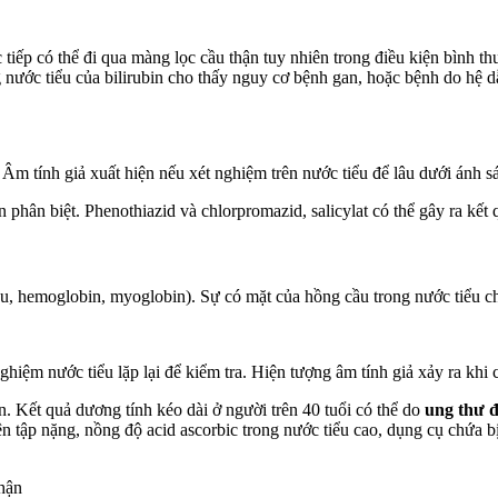
c tiếp có thể đi qua màng lọc cầu thận tuy nhiên trong điều kiện bình t
ng nước tiểu của bilirubin cho thấy nguy cơ bệnh gan, hoặc bệnh do hệ 
Âm tính giả xuất hiện nếu xét nghiệm trên nước tiểu để lâu dưới ánh sá
phân biệt. Phenothiazid và chlorpromazid, salicylat có thể gây ra kết 
u, hemoglobin, myoglobin). Sự có mặt của hồng cầu trong nước tiểu c
hiệm nước tiểu lặp lại để kiểm tra. Hiện tượng âm tính giả xảy ra khi 
. Kết quả dương tính kéo dài ở người trên 40 tuổi có thể do
ung thư 
n tập nặng, nồng độ acid ascorbic trong nước tiểu cao, dụng cụ chứa b
thận