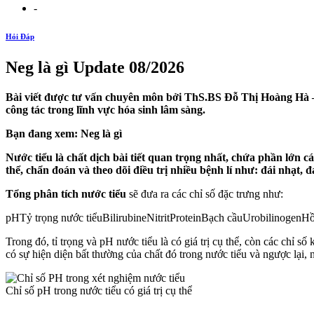
-
Hỏi Đáp
Neg là gì Update 08/2026
Bài viết được tư vấn chuyên môn bởi ThS.BS Đỗ Thị Hoàng Hà –
công tác trong lĩnh vực hóa sinh lâm sàng.
Bạn đang xem: Neg là gì
Nước tiểu là chất dịch bài tiết quan trọng nhất, chứa phần lớn cá
thể, chẩn đoán và theo dõi điều trị nhiều bệnh lí như: đái nhạt,
Tổng phân tích nước tiểu
sẽ đưa ra các chỉ số đặc trưng như:
pHTỷ trọng nước tiểuBilirubineNitritProteinBạch cầuUrobilinogenH
Trong đó, tỉ trọng và pH nước tiểu là có giá trị cụ thể, còn các chỉ 
có sự hiện diện bất thường của chất đó trong nước tiểu và ngược lại, 
Chỉ số pH trong nước tiểu có giá trị cụ thể