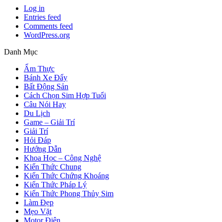
Log in
Entries feed
Comments feed
WordPress.org
Danh Mục
Ẩm Thực
Bánh Xe Đẩy
Bất Động Sản
Cách Chọn Sim Hợp Tuổi
Câu Nói Hay
Du Lịch
Game – Giải Trí
Giải Trí
Hỏi Đáp
Hướng Dẫn
Khoa Học – Công Nghệ
Kiến Thức Chung
Kiến Thức Chứng Khoáng
Kiến Thức Pháp Lý
Kiến Thức Phong Thủy Sim
Làm Đẹp
Mẹo Vặt
Motor Điện