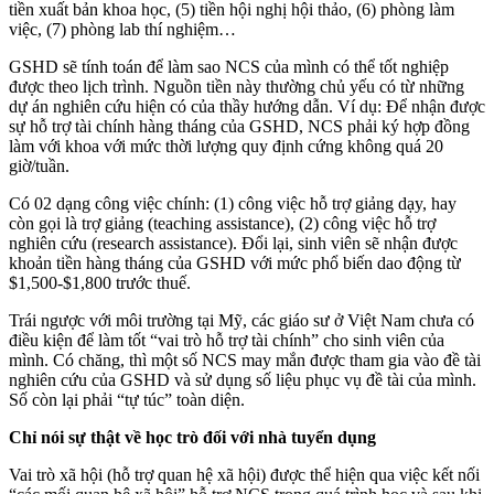
tiền xuất bản khoa học, (5) tiền hội nghị hội thảo, (6) phòng làm
việc, (7) phòng lab thí nghiệm…
GSHD sẽ tính toán để làm sao NCS của mình có thể tốt nghiệp
được theo lịch trình. Nguồn tiền này thường chủ yếu có từ những
dự án nghiên cứu hiện có của thầy hướng dẫn. Ví dụ: Để nhận được
sự hỗ trợ tài chính hàng tháng của GSHD, NCS phải ký hợp đồng
làm với khoa với mức thời lượng quy định cứng không quá 20
giờ/tuần.
Có 02 dạng công việc chính: (1) công việc hỗ trợ giảng dạy, hay
còn gọi là trợ giảng (teaching assistance), (2) công việc hỗ trợ
nghiên cứu (research assistance). Đổi lại, sinh viên sẽ nhận được
khoản tiền hàng tháng của GSHD với mức phổ biến dao động từ
$1,500-$1,800 trước thuế.
Trái ngược với môi trường tại Mỹ, các giáo sư ở Việt Nam chưa có
điều kiện để làm tốt “vai trò hỗ trợ tài chính” cho sinh viên của
mình. Có chăng, thì một số NCS may mắn được tham gia vào đề tài
nghiên cứu của GSHD và sử dụng số liệu phục vụ đề tài của mình.
Số còn lại phải “tự túc” toàn diện.
Chỉ nói sự thật về học trò đối với nhà tuyển dụng
Vai trò xã hội (hỗ trợ quan hệ xã hội) được thể hiện qua việc kết nối