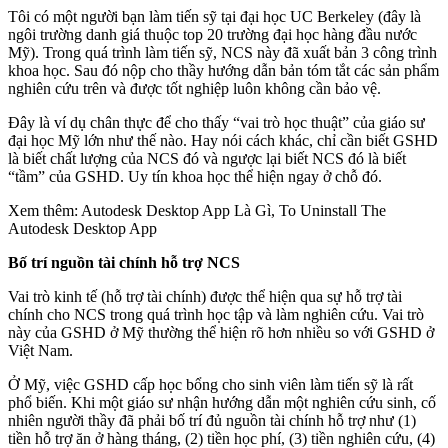
Tôi có một người bạn làm tiến sỹ tại đại học UC Berkeley (đây là
ngôi trường danh giá thuộc top 20 trường đại học hàng đầu nước
Mỹ). Trong quá trình làm tiến sỹ, NCS này đã xuất bản 3 công trình
khoa học. Sau đó nộp cho thầy hướng dẫn bản tóm tắt các sản phẩm
nghiên cứu trên và được tốt nghiệp luôn không cần bảo vệ.
Đây là ví dụ chân thực để cho thấy “vai trò học thuật” của giáo sư
đại học Mỹ lớn như thế nào. Hay nói cách khác, chỉ cần biết GSHD
là biết chất lượng của NCS đó và ngược lại biết NCS đó là biết
“tầm” của GSHD. Uy tín khoa học thể hiện ngay ở chỗ đó.
Xem thêm: Autodesk Desktop App Là Gì, To Uninstall The
Autodesk Desktop App
Bố trí nguồn tài chính hỗ trợ NCS
Vai trò kinh tế (hỗ trợ tài chính) được thể hiện qua sự hỗ trợ tài
chính cho NCS trong quá trình học tập và làm nghiên cứu. Vai trò
này của GSHD ở Mỹ thường thể hiện rõ hơn nhiều so với GSHD ở
Việt Nam.
Ở Mỹ, việc GSHD cấp học bổng cho sinh viên làm tiến sỹ là rất
phổ biến. Khi một giáo sư nhận hướng dẫn một nghiên cứu sinh, cố
nhiên người thầy đã phải bố trí đủ nguồn tài chính hỗ trợ như (1)
tiền hỗ trợ ăn ở hàng tháng, (2) tiền học phí, (3) tiền nghiên cứu, (4)