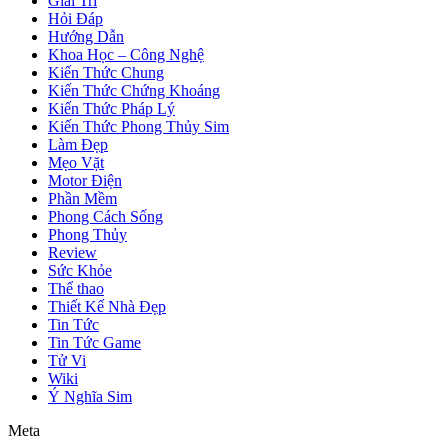
Giải Trí
Hỏi Đáp
Hướng Dẫn
Khoa Học – Công Nghệ
Kiến Thức Chung
Kiến Thức Chứng Khoáng
Kiến Thức Pháp Lý
Kiến Thức Phong Thủy Sim
Làm Đẹp
Mẹo Vặt
Motor Điện
Phần Mềm
Phong Cách Sống
Phong Thủy
Review
Sức Khỏe
Thể thao
Thiết Kế Nhà Đẹp
Tin Tức
Tin Tức Game
Tử Vi
Wiki
Ý Nghĩa Sim
Meta