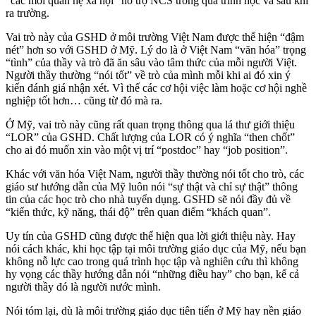
“các mối quan hệ xã hội” hỗ trợ NCS trong quá trình học và sau khi
ra trường.
Vai trò này của GSHD ở môi trường Việt Nam được thể hiện “đậm
nét” hơn so với GSHD ở Mỹ. Lý do là ở Việt Nam “văn hóa” trọng
“tình” của thầy và trò đã ăn sâu vào tâm thức của mỗi người Việt.
Người thầy thường “nói tốt” về trò của mình mỗi khi ai đó xin ý
kiến đánh giá nhận xét. Vì thế các cơ hội việc làm hoặc cơ hội nghề
nghiệp tốt hơn… cũng từ đó mà ra.
Ở Mỹ, vai trò này cũng rất quan trọng thông qua lá thư giới thiệu
“LOR” của GSHD. Chất lượng của LOR có ý nghĩa “then chốt”
cho ai đó muốn xin vào một vị trí “postdoc” hay “job position”.
Khác với văn hóa Việt Nam, người thầy thường nói tốt cho trò, các
giáo sư hướng dẫn của Mỹ luôn nói “sự thật và chỉ sự thật” thông
tin của các học trò cho nhà tuyển dụng. GSHD sẽ nói đầy đủ về
“kiến thức, kỹ năng, thái độ” trên quan điểm “khách quan”.
Uy tín của GSHD cũng được thể hiện qua lời giới thiệu này. Hay
nói cách khác, khi học tập tại môi trường giáo dục của Mỹ, nếu bạn
không nỗ lực cao trong quá trình học tập và nghiên cứu thì không
hy vọng các thầy hướng dẫn nói “những điều hay” cho bạn, kể cả
người thầy đó là người nước mình.
Nói tóm lại, dù là môi trường giáo dục tiên tiến ở Mỹ hay nền giáo