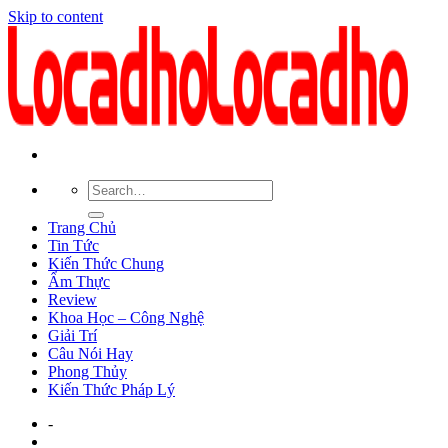
Skip to content
Trang Chủ
Tin Tức
Kiến Thức Chung
Ẩm Thực
Review
Khoa Học – Công Nghệ
Giải Trí
Câu Nói Hay
Phong Thủy
Kiến Thức Pháp Lý
-