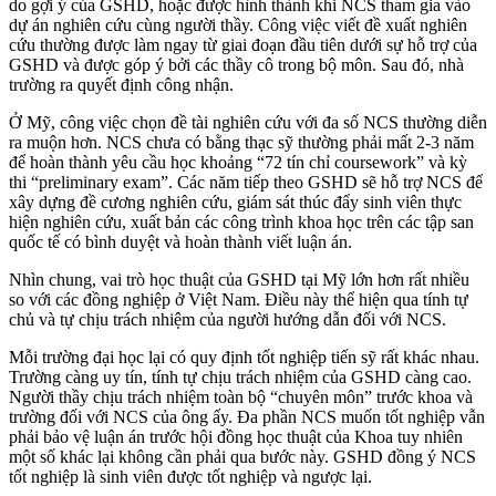
do gợi ý của GSHD, hoặc được hình thành khi NCS tham gia vào
dự án nghiên cứu cùng người thầy. Công việc viết đề xuất nghiên
cứu thường được làm ngay từ giai đoạn đầu tiên dưới sự hỗ trợ của
GSHD và được góp ý bởi các thầy cô trong bộ môn. Sau đó, nhà
trường ra quyết định công nhận.
Ở Mỹ, công việc chọn đề tài nghiên cứu với đa số NCS thường diễn
ra muộn hơn. NCS chưa có bằng thạc sỹ thường phải mất 2-3 năm
để hoàn thành yêu cầu học khoảng “72 tín chỉ coursework” và kỳ
thi “preliminary exam”. Các năm tiếp theo GSHD sẽ hỗ trợ NCS để
xây dựng đề cương nghiên cứu, giám sát thúc đẩy sinh viên thực
hiện nghiên cứu, xuất bản các công trình khoa học trên các tập san
quốc tế có bình duyệt và hoàn thành viết luận án.
Nhìn chung, vai trò học thuật của GSHD tại Mỹ lớn hơn rất nhiều
so với các đồng nghiệp ở Việt Nam. Điều này thể hiện qua tính tự
chủ và tự chịu trách nhiệm của người hướng dẫn đối với NCS.
Mỗi trường đại học lại có quy định tốt nghiệp tiến sỹ rất khác nhau.
Trường càng uy tín, tính tự chịu trách nhiệm của GSHD càng cao.
Người thầy chịu trách nhiệm toàn bộ “chuyên môn” trước khoa và
trường đối với NCS của ông ấy. Đa phần NCS muốn tốt nghiệp vẫn
phải bảo vệ luận án trước hội đồng học thuật của Khoa tuy nhiên
một số khác lại không cần phải qua bước này. GSHD đồng ý NCS
tốt nghiệp là sinh viên được tốt nghiệp và ngược lại.