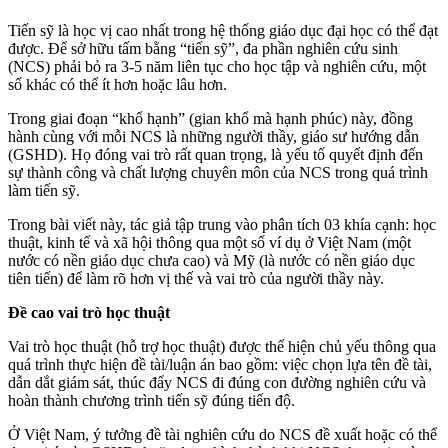
Tiến sỹ là học vị cao nhất trong hệ thống giáo dục đại học có thể đạt
được. Để sở hữu tấm bằng “tiến sỹ”, đa phần nghiên cứu sinh
(NCS) phải bỏ ra 3-5 năm liên tục cho học tập và nghiên cứu, một
số khác có thể ít hơn hoặc lâu hơn.
Trong giai đoạn “khổ hạnh” (gian khổ mà hạnh phúc) này, đồng
hành cùng với mỗi NCS là những người thầy, giáo sư hướng dẫn
(GSHD). Họ đóng vai trò rất quan trọng, là yếu tố quyết định đến
sự thành công và chất lượng chuyên môn của NCS trong quá trình
làm tiến sỹ.
Trong bài viết này, tác giả tập trung vào phân tích 03 khía cạnh: học
thuật, kinh tế và xã hội thông qua một số ví dụ ở Việt Nam (một
nước có nền giáo dục chưa cao) và Mỹ (là nước có nền giáo dục
tiên tiến) để làm rõ hơn vị thế và vai trò của người thầy này.
Đề cao vai trò học thuật
Vai trò học thuật (hỗ trợ học thuật) được thể hiện chủ yếu thông qua
quá trình thực hiện đề tài/luận án bao gồm: việc chọn lựa tên đề tài,
dẫn dắt giám sát, thúc đẩy NCS đi đúng con đường nghiên cứu và
hoàn thành chương trình tiến sỹ đúng tiến độ.
Ở Việt Nam, ý tưởng đề tài nghiên cứu do NCS đề xuất hoặc có thể