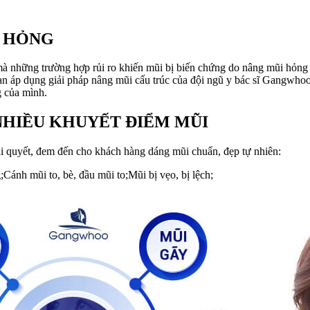
I HỎNG
à những trường hợp rủi ro khiến mũi bị biến chứng do nâng mũi hỏng 
đoạn áp dụng giải pháp nâng mũi cấu trúc của đội ngũ y bác sĩ Gangwho
 của mình.
NHIỀU KHUYẾT ĐIỂM MŨI
i quyết, đem đến cho khách hàng dáng mũi chuẩn, đẹp tự nhiên:
ánh mũi to, bè, đầu mũi to;Mũi bị vẹo, bị lệch;