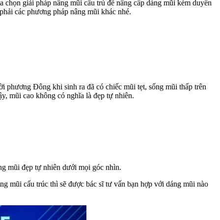
ựa chọn giải pháp nâng mũi cấu trú để nâng cấp dáng mũi kém duyên
hải các phương pháp nâng mũi khác nhé.
 phương Đông khi sinh ra đã có chiếc mũi tẹt, sống mũi thấp trên
y, mũi cao không có nghĩa là đẹp tự nhiên.
ng mũi đẹp tự nhiên dưới mọi góc nhìn.
ng mũi cấu trúc thì sẽ được bác sĩ tư vấn bạn hợp với dáng mũi nào