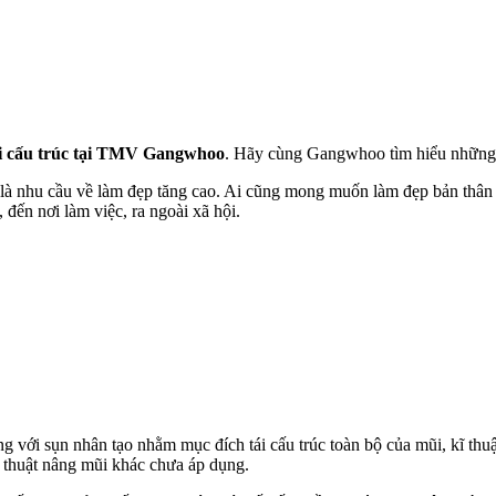
ũi cấu trúc tại TMV Gangwhoo
. Hãy cùng Gangwhoo tìm hiểu những 
ó là nhu cầu về làm đẹp tăng cao. Ai cũng mong muốn làm đẹp bản thân
đến nơi làm việc, ra ngoài xã hội.
ng với sụn nhân tạo nhằm mục đích tái cấu trúc toàn bộ của mũi, kĩ thu
kĩ thuật nâng mũi khác chưa áp dụng.