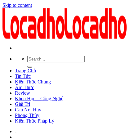
Skip to content
Trang Chủ
Tin Tức
Kiến Thức Chung
Ẩm Thực
Review
Khoa Học – Công Nghệ
Giải Trí
Câu Nói Hay
Phong Thủy
Kiến Thức Pháp Lý
-