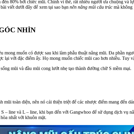
đến 80% bởi chiếc mũi. Chính vì thế, rất nhiều người ưa chuộng và l
ài viết dưới đây để xem tại sao bạn
nên nâng mũi cấu trúc
mà không p
 GÓC NHÌN
ều mong muốn có được sau khi làm phẫu thuật nâng mũi. Đa phần người
c lại với đặc điểm ấy. Họ mong muốn chiếc mũi cao hơn nhiều. Tuy vậ
, sống mũi và đầu mũi cong lướt nhẹ tạo thành đường chữ S mềm mại.
 mũi toàn diện, nên nó cải thiện triệt để các nhược điểm mang đến dá
 S – line và L – line, khi bạn đến với Gangwhoo để sử dụng dịch vụ nâ
 hòa nhất với khuôn mặt.