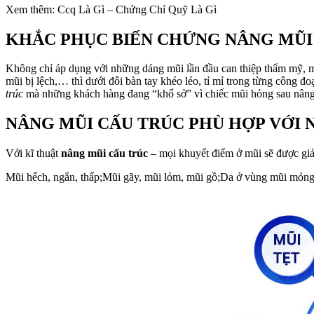
Xem thêm: Ccq Là Gì – Chứng Chỉ Quỹ Là Gì
KHẮC PHỤC BIẾN CHỨNG NÂNG MŨ
Không chỉ áp dụng với những dáng mũi lần đầu can thiệp thẩm mỹ, m
mũi bị lệch,… thì dưới đôi bàn tay khéo léo, tỉ mỉ trong từng công 
trúc
mà những khách hàng đang “khổ sở” vì chiếc mũi hỏng sau nâng
NÂNG MŨI CẤU TRÚC PHÙ HỢP VỚI 
Với kĩ thuật
nâng mũi cấu trúc
– mọi khuyết điểm ở mũi sẽ được giả
Mũi hếch, ngắn, thấp;Mũi gãy, mũi lỏm, mũi gồ;Da ở vùng mũi mỏng;C