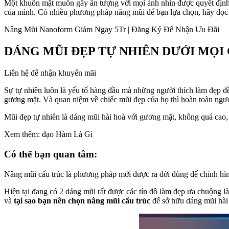
Một khuôn mặt muốn gây ấn tượng với mọi ánh nhìn được quyết định 
của mình. Có nhiều phương pháp nâng mũi để bạn lựa chọn, hãy đọc b
Nâng Mũi Nanoform Giảm Ngay 5Tr | Đăng Ký Để Nhận Ưu Đãi
DÁNG MŨI ĐẸP TỰ NHIÊN DƯỚI MỌI
Liên hệ để nhận khuyến mãi
Sự tự nhiên luôn là yếu tố hàng đầu mà những người thích làm đẹp đ
gương mặt. Và quan niệm về chiếc mũi đẹp của họ thì hoàn toàn ngượ
Mũi đẹp tự nhiên là dáng mũi hài hoà với gương mặt, không quá cao
Xem thêm: đạo Hàm Là Gì
Có thể bạn quan tâm:
Nâng mũi cấu trúc là phương pháp mới được ra đời dùng để chỉnh hình
Hiện tại đang có 2 dáng mũi rất được các tín đồ làm đẹp ưa chuộng là
và
tại sao bạn nên chọn nâng mũi cấu trúc
để sở hữu dáng mũi hài