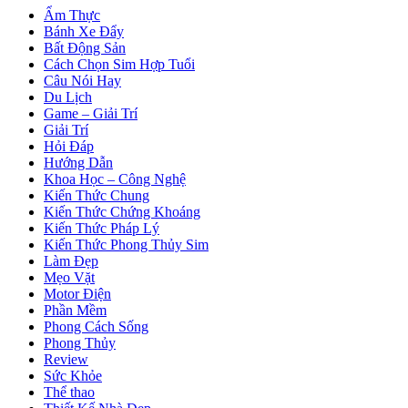
Ẩm Thực
Bánh Xe Đẩy
Bất Động Sản
Cách Chọn Sim Hợp Tuổi
Câu Nói Hay
Du Lịch
Game – Giải Trí
Giải Trí
Hỏi Đáp
Hướng Dẫn
Khoa Học – Công Nghệ
Kiến Thức Chung
Kiến Thức Chứng Khoáng
Kiến Thức Pháp Lý
Kiến Thức Phong Thủy Sim
Làm Đẹp
Mẹo Vặt
Motor Điện
Phần Mềm
Phong Cách Sống
Phong Thủy
Review
Sức Khỏe
Thể thao