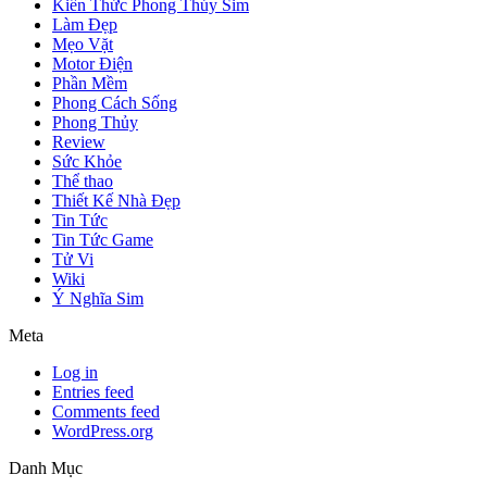
Kiến Thức Phong Thủy Sim
Làm Đẹp
Mẹo Vặt
Motor Điện
Phần Mềm
Phong Cách Sống
Phong Thủy
Review
Sức Khỏe
Thể thao
Thiết Kế Nhà Đẹp
Tin Tức
Tin Tức Game
Tử Vi
Wiki
Ý Nghĩa Sim
Meta
Log in
Entries feed
Comments feed
WordPress.org
Danh Mục