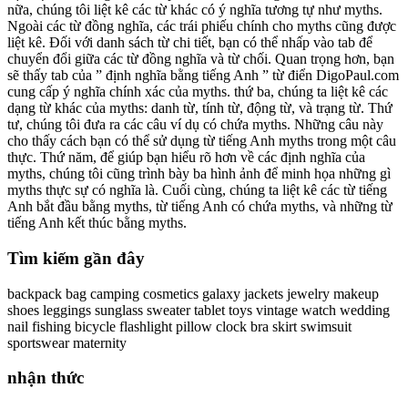
nữa, chúng tôi liệt kê các từ khác có ý nghĩa tương tự như myths.
Ngoài các từ đồng nghĩa, các trái phiếu chính cho myths cũng được
liệt kê. Đối với danh sách từ chi tiết, bạn có thể nhấp vào tab để
chuyển đổi giữa các từ đồng nghĩa và từ chối. Quan trọng hơn, bạn
sẽ thấy tab của ” định nghĩa bằng tiếng Anh ” từ điển DigoPaul.com
cung cấp ý nghĩa chính xác của myths. thứ ba, chúng ta liệt kê các
dạng từ khác của myths: danh từ, tính từ, động từ, và trạng từ. Thứ
tư, chúng tôi đưa ra các câu ví dụ có chứa myths. Những câu này
cho thấy cách bạn có thể sử dụng từ tiếng Anh myths trong một câu
thực. Thứ năm, để giúp bạn hiểu rõ hơn về các định nghĩa của
myths, chúng tôi cũng trình bày ba hình ảnh để minh họa những gì
myths thực sự có nghĩa là. Cuối cùng, chúng ta liệt kê các từ tiếng
Anh bắt đầu bằng myths, từ tiếng Anh có chứa myths, và những từ
tiếng Anh kết thúc bằng myths.
Tìm kiếm gần đây
backpack bag camping cosmetics galaxy jackets jewelry makeup
shoes leggings sunglass sweater tablet toys vintage watch wedding
nail fishing bicycle flashlight pillow clock bra skirt swimsuit
sportswear maternity
nhận thức