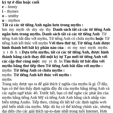
ký tự ở đầu hoặc cuối
e
– hmsty
i
– thymes
o
– smithy
u
– mythos
Tất cả các từ tiếng Anh ngắn hơn trong myths :
hm my myth sh shy sty thy
Danh sách tất cả các từ tiếng Anh
ngắn hơn trong myths.
Danh sách tất cả các từ tiếng Anh
Từ
tiếng Anh bắt đầu với myths, Từ tiếng Anh có chứa myths
hoặc
Từ
tiếng Anh kết thúc với myths
Với theo thứ tự, Từ tiếng Anh được
hình thành bởi bất kỳ phần nào của
: m my myt myth myths
y t th h s
Dựa trên myths, tất cả các từ tiếng Anh, được hình
thành bằng cách thay đổi một ký tự
Tạo mới từ tiếng Anh với
các cặp thư cùng một:
my yt th hs
Tìm thấy từ bắt đầu với
myths bằng thư tiếp theo
Từ tiếng Anh bắt đầu với myths :
myths
Từ tiếng Anh có chứa myths :
myths
Từ tiếng Anh kết thúc với myths :
myths
Trang này được tạo ra để giải thích ý nghĩa của myths là gì. Ở đây,
bạn có thể tìm thấy định nghĩa đầy đủ của myths bằng tiếng Anh và
các ngôn ngữ khác 40. Trước hết, bạn có thể nghe các phát âm của
myths bằng tiếng Anh Mỹ và tiếng Anh Anh bằng cách nhấp vào
biểu tượng Audio. Tiếp theo, chúng tôi liệt kê các định nghĩa web
phổ biến nhất của myths. Mặc dù họ có thể không chính xác, nhưng
đại diện cho các giải thích up-to-date nhất trong tuổi Internet. Hơn