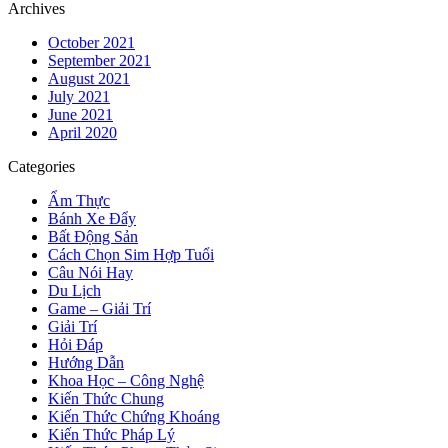
Archives
October 2021
September 2021
August 2021
July 2021
June 2021
April 2020
Categories
Ẩm Thực
Bánh Xe Đẩy
Bất Động Sản
Cách Chọn Sim Hợp Tuổi
Câu Nói Hay
Du Lịch
Game – Giải Trí
Giải Trí
Hỏi Đáp
Hướng Dẫn
Khoa Học – Công Nghệ
Kiến Thức Chung
Kiến Thức Chứng Khoáng
Kiến Thức Pháp Lý