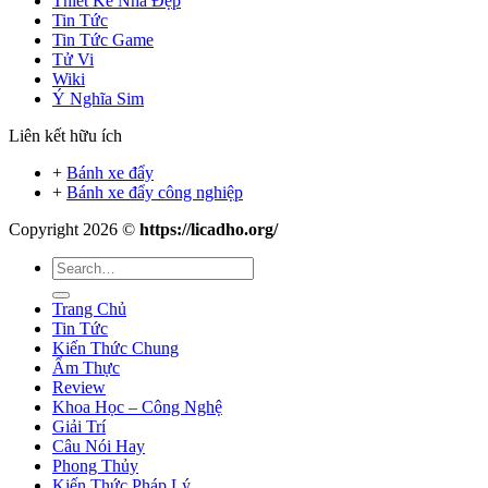
Thiết Kế Nhà Đẹp
Tin Tức
Tin Tức Game
Tử Vi
Wiki
Ý Nghĩa Sim
Liên kết hữu ích
+
Bánh xe đẩy
+
Bánh xe đẩy công nghiệp
Copyright 2026 ©
https://licadho.org/
Trang Chủ
Tin Tức
Kiến Thức Chung
Ẩm Thực
Review
Khoa Học – Công Nghệ
Giải Trí
Câu Nói Hay
Phong Thủy
Kiến Thức Pháp Lý