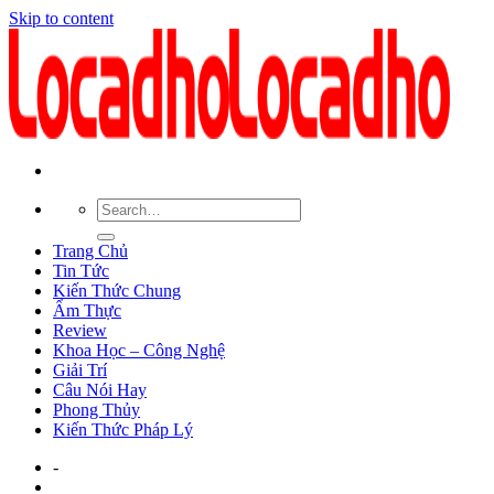
Skip to content
Trang Chủ
Tin Tức
Kiến Thức Chung
Ẩm Thực
Review
Khoa Học – Công Nghệ
Giải Trí
Câu Nói Hay
Phong Thủy
Kiến Thức Pháp Lý
-