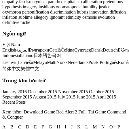
empathy fascism cynical paradox capitalism alliteration pretentious
hypothesis imagery insidious onomatopoeia humility justice
oxymoron personification discrimination hubris innovation diffusion
inflation sublime allegory ignorant ethnicity osmosis evolution
definitive niche
Ngôn ngữ
Việt Nam
EnglishالعربيةБългарскиCatalàČeštinaCymraegDanskDeutschΕλληνικάEspañolEestiفارسیSuomiFrançaisעִבְרִיתहिन्दीJezikAyititMagyarBahasa
IndonesiaItaliano日本語한국어
LietuviųLatviešuMelayuMaltiNorskNederlandsPolskiPortuguêsRomân
简体中文繁體中文
Trong kho lưu trữ
January 2016 December 2015 November 2015 October 2015
September 2015 August 2015 July 2015 June 2015 April 2015
Recent Posts
Xem thêm: Download Game Red Alert 2 Full, Tải Game Command
& Conquer
A B C D E F G H I J K L M N O P