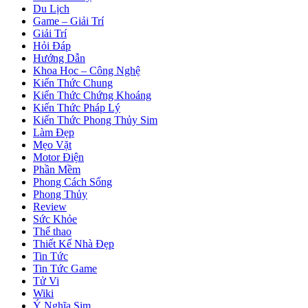
Du Lịch
Game – Giải Trí
Giải Trí
Hỏi Đáp
Hướng Dẫn
Khoa Học – Công Nghệ
Kiến Thức Chung
Kiến Thức Chứng Khoáng
Kiến Thức Pháp Lý
Kiến Thức Phong Thủy Sim
Làm Đẹp
Mẹo Vặt
Motor Điện
Phần Mềm
Phong Cách Sống
Phong Thủy
Review
Sức Khỏe
Thể thao
Thiết Kế Nhà Đẹp
Tin Tức
Tin Tức Game
Tử Vi
Wiki
Ý Nghĩa Sim