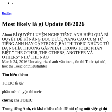
-
Hỏi Đáp
Most likely là gì Update 08/2026
About BÍ QUYẾT LUYỆN NGHE TIẾNG ANH HIỆU QUẢ BÍ
QUYẾT ĐỀ KĨ NĂNG ĐỌC ĐƯỢC NÂNG CAO CỤM TỪ
TIẾNG ANH HAY GẶP TRONG BÀI THI TOEIC NHỮNG TỪ
ĐA NGHĨA THƯỜNG GẶP NHẤT TRONG TOEIC PHÂN
BIỆT ” THE OTHER, THE OTHERS, ANOTHER VÀ
OTHERS” NHƯ THẾ NÀO
March 24, 2016 Uncategorized anh văn toeic, ôn thi Toeic tại nhà,
học thi Toeic onthiietsfighter
Tìm hiểu thêm:
TOEIC là gì?
phần mềm luyện thi toeic
chứng chỉ TOEIC
Trong tiếng Anh, có khá nhiều cách để nói rằng một việc gì đó