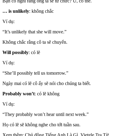
Bạn có nghĩ rằng ông ta sẽ từ chức? Ừ, có thể.
… is unlikely
: không chắc
Ví dụ:
“It’s unlikely that she will move.”
Không chắc rằng cô ta sẽ chuyển.
Will possibly
: có lẽ
Ví dụ:
“She’ll possibly tell us tomorrow.”
Ngày mai có lẽ cô ấy sẽ nói cho chúng ta biết.
Probably won’t
: có lẽ không
Ví dụ:
“They probably won’t hear until next week.”
Họ có lẽ sẽ không nghe cho tới tuần sau.
Xem thêm: Chủ động Tiếng Anh Là Gì, Vietgle Tra Từ