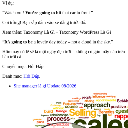
Ví dụ:
“Watch out!
You’re going to hit
that car in front.”
Coi trừng! Bạn sắp đâm vào xe đằng trước đó.
Xem thêm: Taxonomy Là Gì – Taxonomy WordPress Là Gì
“
It’s going to be
a lovely day today – not a cloud in the sky.”
Hôm nay có lẽ sẽ là một ngày đẹp trời – không có gợn mây nào trên
bầu trời cả.
Chuyên mục: Hỏi Đáp
Danh mục:
Hỏi Đáp
.
Site manager là gì Update 08/2026