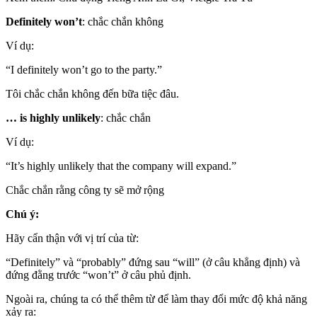
Definitely won’t
: chắc chắn không
Ví dụ:
“I definitely won’t go to the party.”
Tôi chắc chắn không đến bữa tiệc đâu.
… is highly unlikely
: chắc chắn
Ví dụ:
“It’s highly unlikely that the company will expand.”
Chắc chắn rằng công ty sẽ mở rộng
Chú ý:
Hãy cẩn thận với vị trí của từ:
“Definitely” và “probably” đứng sau “will” (ở câu khẳng định) và
đứng đằng trước “won’t” ở câu phủ định.
Ngoài ra, chúng ta có thể thêm từ để làm thay đổi mức độ khả năng
xảy ra: