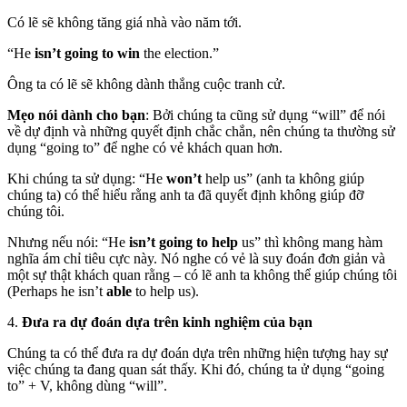
Có lẽ sẽ không tăng giá nhà vào năm tới.
“He
isn’t going to win
the election.”
Ông ta có lẽ sẽ không dành thắng cuộc tranh cử.
Mẹo nói dành cho bạn
: Bởi chúng ta cũng sử dụng “will” để nói
về dự định và những quyết định chắc chắn, nên chúng ta thường sử
dụng “going to” để nghe có vẻ khách quan hơn.
Khi chúng ta sử dụng: “He
won’t
help us” (anh ta không giúp
chúng ta) có thể hiểu rằng anh ta đã quyết định không giúp đỡ
chúng tôi.
Nhưng nếu nói: “He
isn’t going to help
us” thì không mang hàm
nghĩa ám chỉ tiêu cực này. Nó nghe có vẻ là suy đoán đơn giản và
một sự thật khách quan rằng – có lẽ anh ta không thể giúp chúng tôi
(Perhaps he isn’t
able
to help us).
4.
Đưa ra dự đoán dựa trên kinh nghiệm của bạn
Chúng ta có thể đưa ra dự đoán dựa trên những hiện tượng hay sự
việc chúng ta đang quan sát thấy. Khi đó, chúng ta ử dụng “going
to” + V, không dùng “will”.