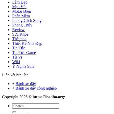
Làm Đẹp
Mẹo Vặt
Motor Điện
Phần Mềm
Phong Cách Sống
Phong Thủy
Review
Sức Khỏe
Thể thao
Thiết Kế Nhà Đẹp
Tin Tức
Tin Tức Game
Tử Vi
Wiki
Ý Nghĩa Sim
Liên kết hữu ích
+
Bánh xe đẩy
+
Bánh xe đẩy công nghiệp
Copyright 2026 ©
https://licadho.org/