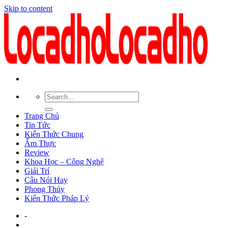
Skip to content
Trang Chủ
Tin Tức
Kiến Thức Chung
Ẩm Thực
Review
Khoa Học – Công Nghệ
Giải Trí
Câu Nói Hay
Phong Thủy
Kiến Thức Pháp Lý
-