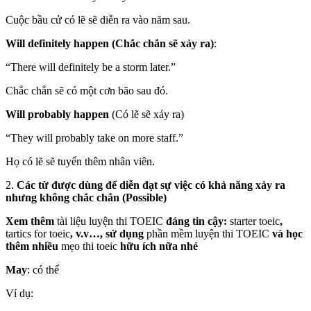
Cuộc bầu cử có lẽ sẽ diễn ra vào năm sau.
Will definitely happen (Chắc chắn sẽ xảy ra)
:
“There will definitely be a storm later.”
Chắc chắn sẽ có một cơn bão sau đó.
Will probably happen
(Có lẽ sẽ xảy ra)
“They will probably take on more staff.”
Họ có lẽ sẽ tuyển thêm nhân viên.
2.
Các từ được dùng để diễn đạt sự việc có khả năng xảy ra
nhưng không chắc chắn (Possible)
Xem thêm
tài liệu luyện thi TOEIC
đáng tin cậy:
starter toeic
,
tartics for toeic
, v.v…, sử dụng
phần mềm luyện thi TOEIC
và học
thêm nhiều
mẹo thi toeic
hữu ích nữa nhé
May
: có thể
Ví dụ: