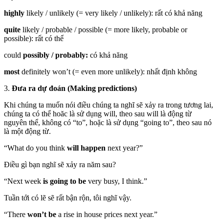
highly
likely / unlikely (= very likely / unlikely): rất có khả năng
quite
likely / probable / possible (= more likely, probable or
possible): rất có thể
could
possibly / probably:
có khả năng
most
definitely won’t (= even more unlikely): nhất định không
3.
Đưa ra dự đoán (Making predictions)
Khi chúng ta muốn nói điều chúng ta nghĩ sẽ xảy ra trong tương lai,
chúng ta có thể hoăc là sử dụng will, theo sau will là động từ
nguyên thể, không có “to”, hoặc là sử dụng “going to”, theo sau nó
là một động từ.
“What do you think
will happen
next year?”
Điều gì bạn nghĩ sẽ xảy ra năm sau?
“Next week
is going to be
very busy, I think.”
Tuần tới có lẽ sẽ rất bận rộn, tôi nghĩ vậy.
“There
won’t be
a rise in house prices next year.”