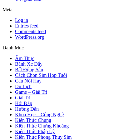
Meta
Log in
Entries feed
Comments feed
WordPress.org
Danh Mục
Ẩm Thực
Bánh Xe Đẩy
Bất Động Sản
Cách Chọn Sim Hợp Tuổi
Câu Nói Hay
Du Lịch
Game – Giải Trí
Giải Trí
Hỏi Đáp
Hướng Dẫn
Khoa Học – Công Nghệ
Kiến Thức Chung
Kiến Thức Chứng Khoáng
Kiến Thức Pháp Lý
Kiến Thức Phong Thủy Sim