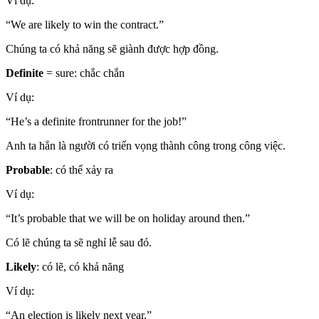
Ví dụ:
“We are likely to win the contract.”
Chúng ta có khả năng sẽ giành được hợp đồng.
Definite
= sure: chắc chắn
Ví dụ:
“He’s a definite frontrunner for the job!”
Anh ta hẳn là người có triển vọng thành công trong công việc.
Probable
: có thể xảy ra
Ví dụ:
“It’s probable that we will be on holiday around then.”
Có lẽ chúng ta sẽ nghỉ lễ sau đó.
Likely
: có lẽ, có khả năng
Ví dụ:
“An election is likely next year.”