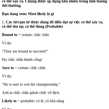
có thể xảy ra. Chúng được áp dụng khá nhiều trong tình huống
đời thường.
Bạn đang xem: Most likely là gì
1.
Các từ/cụm từ được dùng để diễn đạt sự việc có thể xảy ra,
có thể tồn tại, có thể đúng (Probable)
Bound to
= certain: chắc chắn
Ví dụ:
“They are bound to succeed!”
Họ chắc chắn thành công!
Sure to
= certain: chắc chắn
Ví dụ:
“He is sure to win the championship.”
Anh ta chắc chắn giành chức vô địch.
Likely to
= probable: có lẽ, có khả năng