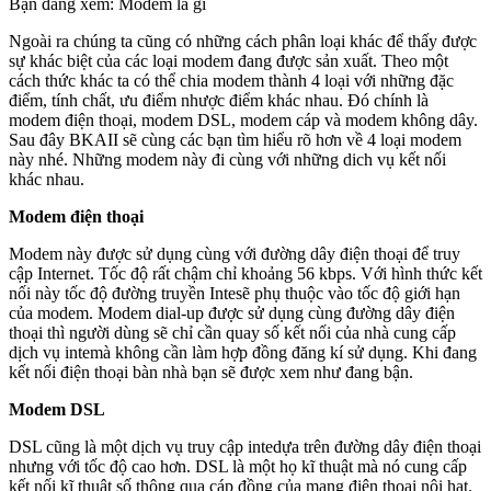
Bạn đang xem: Modem là gì
Ngoài ra chúng ta cũng có những cách phân loại khác để thấy được
sự khác biệt của các loại modem đang được sản xuất. Theo một
cách thức khác ta có thể chia modem thành 4 loại với những đặc
điểm, tính chất, ưu điểm nhược điểm khác nhau. Đó chính là
modem điện thoại, modem DSL, modem cáp và modem không dây.
Sau đây BKAII sẽ cùng các bạn tìm hiểu rõ hơn về 4 loại modem
này nhé. Những modem này đi cùng với những dich vụ kết nối
khác nhau.
Modem điện thoại
Modem này được sử dụng cùng với đường dây điện thoại để truy
cập Internet. Tốc độ rất chậm chỉ khoảng 56 kbps. Với hình thức kết
nối này tốc độ đường truyền Intesẽ phụ thuộc vào tốc độ giới hạn
của modem. Modem dial-up được sử dụng cùng đường dây điện
thoại thì người dùng sẽ chỉ cần quay số kết nối của nhà cung cấp
dịch vụ intemà không cần làm hợp đồng đăng kí sử dụng. Khi đang
kết nối điện thoại bàn nhà bạn sẽ được xem như đang bận.
Modem DSL
DSL cũng là một dịch vụ truy cập intedựa trên đường dây điện thoại
nhưng với tốc độ cao hơn. DSL là một họ kĩ thuật mà nó cung cấp
kết nối kĩ thuật số thông qua cáp đồng của mạng điện thoại nội hạt.