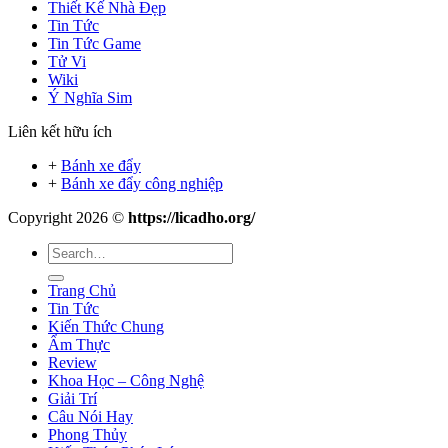
Thiết Kế Nhà Đẹp
Tin Tức
Tin Tức Game
Tử Vi
Wiki
Ý Nghĩa Sim
Liên kết hữu ích
+
Bánh xe đẩy
+
Bánh xe đẩy công nghiệp
Copyright 2026 ©
https://licadho.org/
Trang Chủ
Tin Tức
Kiến Thức Chung
Ẩm Thực
Review
Khoa Học – Công Nghệ
Giải Trí
Câu Nói Hay
Phong Thủy