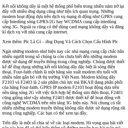
Kết nối không dây là một hệ thống phổ biến trong nhiều năm trở lại
đây với nhiều ứng dụng cũng như tiện ích quan trọng. Những
modem hoạt động dựa trên dịch vụ mạng di động như GPRS cung
cấp Intedùng sóng GPRS/2G hay WCDMA cung cấp intedùng
sóng 3G. Ngoài ra cũng có thể dùng card mạng không dây và đăng
kí dịch vụ với nhà cung cấp internet.
Xem thêm: Plc Là Gì – ứng Dụng Và Cách Chọn Cấu Hình Plc
Ngài những modem như hiện nay các nhà mạng cung cấp chắc hẳn
nhiều người trong số chúng ta còn chưa biết đến những modem
được sử dụng để truyền thông trong công nghiệp. Chúng được thiết
kế để ứng dụng những kết nối không dây đặc biệt là sóng điện
thoại. Four-faith chính là một hãng sản xuất modem tên tuổi với
nhiều năm gắn bó với thị trường Việt Nam. Modem không dây
F2103 và F2403 là 2 sản phẩm chủ lực mà BKAII đang phân phối
của hãng Four-faith. GPRS IP modem F2103 hoạt động dựa trên
nền tảng sóng 2G với việc tích hợp hệ thống sim điện thoại, F2403
cũng giống như vậy nhưng F2403 được thiết kế để hoạt động với
công nghệ WCDMA trên nền tảng 3G hiện này. Nói chung có rất
nhiều những modem truyền thông không dây được sử dụng rộng rãi
trong công nghiệp. Các bạn có thể xem tại đây.
Trên đây là một số chia sẻ về các loại modem. Hi vọng qua bài viết
này các bạn đã có thể hiểu thêm về đường truyền hay bài toán mà