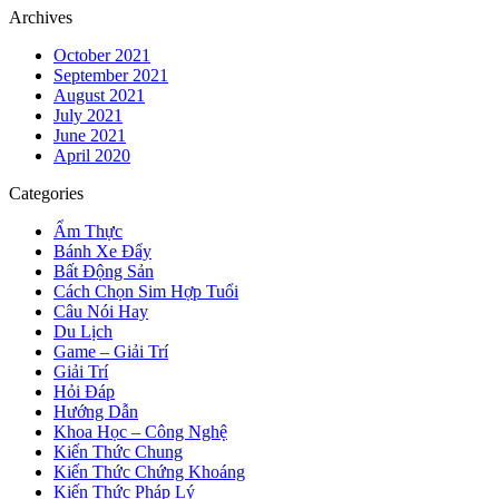
Archives
October 2021
September 2021
August 2021
July 2021
June 2021
April 2020
Categories
Ẩm Thực
Bánh Xe Đẩy
Bất Động Sản
Cách Chọn Sim Hợp Tuổi
Câu Nói Hay
Du Lịch
Game – Giải Trí
Giải Trí
Hỏi Đáp
Hướng Dẫn
Khoa Học – Công Nghệ
Kiến Thức Chung
Kiến Thức Chứng Khoáng
Kiến Thức Pháp Lý