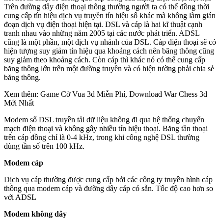
Trên đường dây điện thoại thông thường người ta có thể đồng thời
cung cấp tín hiệu dịch vụ truyền tín hiệu số khác mà không làm gián
đoạn dịch vụ điện thoại hiện tại. DSL và cáp là hai kĩ thuật cạnh
tranh nhau vào những năm 2005 tại các nước phát triển. ADSL
cũng là một phần, một dịch vụ nhánh của DSL. Cáp điện thoại sẽ có
hiện tượng suy giảm tín hiệu qua khoảng cách nên băng thông cũng
suy giảm theo khoảng cách. Còn cáp thì khác nó có thể cung cấp
băng thông lớn trên một đường truyền và có hiện tường phải chia sẻ
băng thông.
Xem thêm: Game Cờ Vua 3d Miễn Phí, Download War Chess 3d
Mới Nhất
Modem số DSL truyền tải dữ liệu không đi qua hệ thống chuyển
mạch điện thoại và không gây nhiều tín hiệu thoại. Băng tần thoại
trên cáp đồng chỉ là 0-4 kHz, trong khi công nghệ DSL thường
dùng tần số trên 100 kHz.
Modem cáp
Dịch vụ cáp thường được cung cấp bởi các công ty truyền hình cáp
thông qua modem cáp và đường dây cáp có sẵn. Tốc độ cao hơn so
với ADSL
Modem không dây