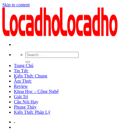
Skip to content
Trang Chủ
Tin Tức
Kiến Thức Chung
Ẩm Thực
Review
Khoa Học – Công Nghệ
Giải Trí
Câu Nói Hay
Phong Thủy
Kiến Thức Pháp Lý
-