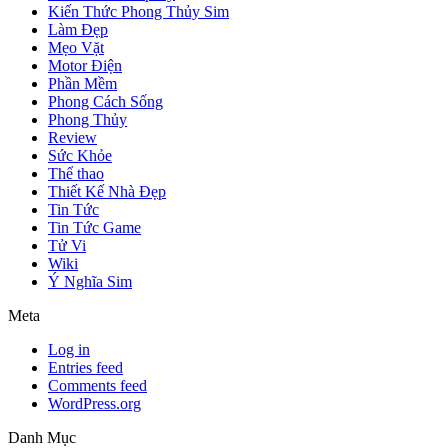
Kiến Thức Phong Thủy Sim
Làm Đẹp
Mẹo Vặt
Motor Điện
Phần Mềm
Phong Cách Sống
Phong Thủy
Review
Sức Khỏe
Thể thao
Thiết Kế Nhà Đẹp
Tin Tức
Tin Tức Game
Tử Vi
Wiki
Ý Nghĩa Sim
Meta
Log in
Entries feed
Comments feed
WordPress.org
Danh Mục