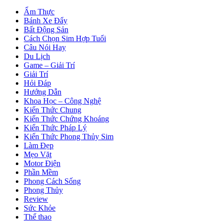
Ẩm Thực
Bánh Xe Đẩy
Bất Động Sản
Cách Chọn Sim Hợp Tuổi
Câu Nói Hay
Du Lịch
Game – Giải Trí
Giải Trí
Hỏi Đáp
Hướng Dẫn
Khoa Học – Công Nghệ
Kiến Thức Chung
Kiến Thức Chứng Khoáng
Kiến Thức Pháp Lý
Kiến Thức Phong Thủy Sim
Làm Đẹp
Mẹo Vặt
Motor Điện
Phần Mềm
Phong Cách Sống
Phong Thủy
Review
Sức Khỏe
Thể thao