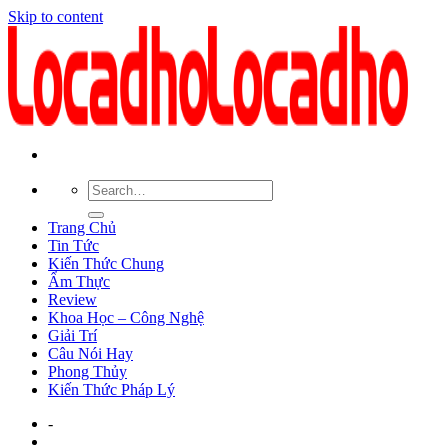
Skip to content
Trang Chủ
Tin Tức
Kiến Thức Chung
Ẩm Thực
Review
Khoa Học – Công Nghệ
Giải Trí
Câu Nói Hay
Phong Thủy
Kiến Thức Pháp Lý
-