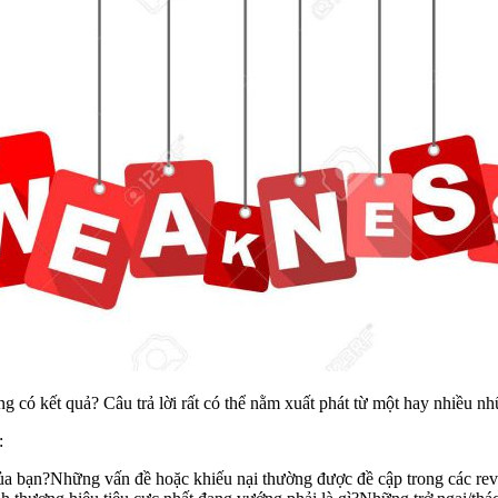
g có kết quả? Câu trả lời rất có thể nằm xuất phát từ một hay nhiều n
:
a bạn?Những vấn đề hoặc khiếu nại thường được đề cập trong các rev