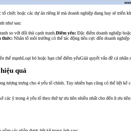
ổ chức hoặc các dự án riêng lẻ mà doanh nghiệp đang hay sẽ triển kh
nh như sau:
anh so với đối thủ cạnh tranh.
Điểm yếu:
Đặc điểm doanh nghiệp hoặc d
 thức:
Nhân tố môi trường có thể tác động tiêu cực đến doanh nghiệp 
ển thế mạnhLoại bỏ hoặc hạn chế điểm yếuGiải quyết vấn đề cá nhân n
hiệu quả
tượng trưng cho 4 yếu tố chính. Tuy nhiên bạn cũng có thể liệt kê c
 các ý trong 4 yếu tố theo thứ tự ưu tiên nhiều nhất cho đến ít ưu tiên
 gồm các phần được liệt kê trong ảnh sau: