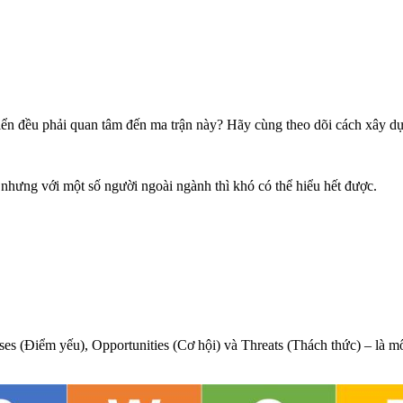
iển đều phải quan tâm đến ma trận này? Hãy cùng theo dõi cách xây 
hưng với một số người ngoài ngành thì khó có thể hiểu hết được.
sses (Điểm yếu), Opportunities (Cơ hội) và Threats (Thách thức) – là m