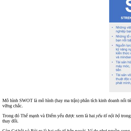
Mô hình SWOT là mô hình (hay ma trận) phân tích kinh doanh nổi ti
vững chắc.
Trong đó Thế mạnh và Điểm yếu được xem là hai
yếu tố nội bộ
trong 
thay đổi.
Còn Cơ hội và Rủi ro là hai
yếu tố bên ngoài
. Ví dụ như nguồn cung ứ