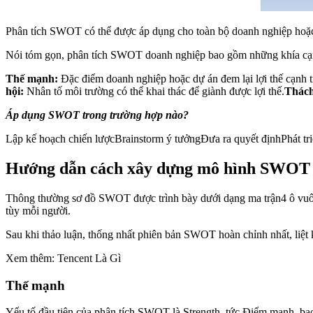
Phân tích SWOT có thể được áp dụng cho toàn bộ doanh nghiệp hoặc t
Nói tóm gọn, phân tích SWOT doanh nghiệp bao gồm những khía cạ
Thế mạnh:
Đặc điểm doanh nghiệp hoặc dự án đem lại lợi thế cạnh tr
hội:
Nhân tố môi trường có thể khai thác để giành được lợi thế.
Thách
Áp dụng SWOT trong trường hợp nào?
Lập kế hoạch chiến lượcBrainstorm ý tưởngĐưa ra quyết địnhPhát tri
Hướng dẫn cách xây dựng mô hình SWOT 
Thông thường sơ đồ SWOT được trình bày dưới dạng ma trận4 ô vuông 
tùy mỗi người.
Sau khi thảo luận, thống nhất phiên bản SWOT hoàn chỉnh nhất, liệt kê
Xem thêm: Tencent Là Gì
Thế mạnh
Yếu tố đầu tiên của phân tích SWOT là Strength, tức Điểm mạnh, bao