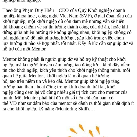
Theo ông Phạm Duy Hiếu – CEO của Quỹ Khởi nghiệp doanh
nghiệp khoa học , công nghệ Viet Nam (SVF), ở giai đoạn đầu của
khởi nghiệp, một khởi ngiệp dù còn đam mê nhưng vẫn sẽ hiển
thị khoảng chênh về sự tin tưởng thành công của dự án, hoặc khi
đứng giữa nhiều hướng rẽ không giống nhau, khởi ngiệp không có
trải nghiệm sẽ dễ mất phương hướng , gặp khó trong việc chọn
lựa hướng đi nào sẽ hợp nhất, tốt nhất. Đấy là lúc cần sự giúp đỡ và
hỗ trợ của một Mentor.
Mentor không phải là người giúp đỡ và hỗ trợ kỹ thuật cho khởi
ngiệp, mà là người truyền cảm hứng, tạo động lực , khơi dậy niềm
tin cho khởi ngiệp, kích yêu thích cho khởi ngiệp thông minh. mối
quan hệ giữa Mentor , khởi ngiệp là mối quan hệ tương
hỗ, tạo trên niềm tin và kéo dài. Mentor giúp khởi ngiệp tăng
trưởng bản thân , hoạt động trong kinh doanh. trái lại, khởi
ngiệp cũng đem lại vô cùng nhiều giá trị tích cực cho mentor của
mình. Một Mentor phải hội đủ một số tiêu chí căn bản, có
thể VD như sự đảm bảo của mentor sẽ dành ra thời gian nhất định ít
ra cho khởi ngiệp, kỹ năng (Mentoring Skill)….