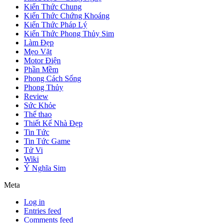
Kiến Thức Chung
Kiến Thức Chứng Khoáng
Kiến Thức Pháp Lý
Kiến Thức Phong Thủy Sim
Làm Đẹp
Mẹo Vặt
Motor Điện
Phần Mềm
Phong Cách Sống
Phong Thủy
Review
Sức Khỏe
Thể thao
Thiết Kế Nhà Đẹp
Tin Tức
Tin Tức Game
Tử Vi
Wiki
Ý Nghĩa Sim
Meta
Log in
Entries feed
Comments feed