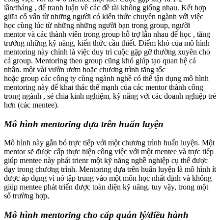
lần/tháng , để tranh luận về các đề tài không giống nhau. Kết hợp
giữa cố vấn từ những người có kiến thức chuyên ngành với việc
học cùng lúc từ những những người bạn trong group, người
mentor và các thành viên trong group hỗ trợ lẫn nhau để học , tăng
trưởng những kỹ năng, kiến thức cần thiết. Điểm khó của mô hình
mentoring này chính là việc duy trì cuộc gặp gỡ thường xuyên cho
cả group. Mentoring theo group cũng khó giúp tạo quan hệ cá
nhân. một vài vườn ươm hoặc chương trình tăng tốc
hoặc group các công ty cùng ngành nghề có thể tận dụng mô hình
mentoring này để khai thác thế mạnh của các mentor thành công
trong ngành , sẻ chia kinh nghiệm, kỹ năng với các doanh nghiệp trẻ
hơn (các mentee).
Mô hình mentoring dựa trên huấn luyện
Mô hình này gắn bó trực tiếp với một chương trình huấn luyện. Một
mentor sẽ được cấp thực hiện công việc với một mentee và trực tiếp
giúp mentee này phát trienr một kỹ năng nghề nghiệp cụ thể được
dạy trong chương trình. Mentoring dựa trên huấn luyện là mô hình ít
được áp dụng vì nó tập trung vào một môn học nhất định và không
giúp mentee phát triển được toàn diện kỹ năng. tuy vậy, trong một
số trường hợp,
Mô hình mentoring cho cấp quản lý/điều hành