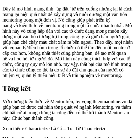
Đây là mô hình mang tính “áp đặt” từ trên xuống nhưng lại là cách
mang lại hiệu quả nhất để xây dựng và nuôi dưỡng một văn hóa
mentoring trong một đơn vị. Nó cũng giúp phát triển kỹ
năng và kiến thức về mentoring trong một tổ chức nhanh nhất. Mô
hình này vô cùng hấp dẫn với các tổ chức đang mong muốn xây
dựng một văn hóa tương trợ trong công ty và giữ chân người giỏi,
giúp hạn chế chảy máu chất xám ra bên ngoài. Theo đấy, mọi nhân
viên/quản lý/điều hành trong tổ chức có thể tìm đến một mentor ở
cấp cao hơn, không nhất thiết cùng phòng ban, để tạo mối quan
hệ và học hỏi từ người đó. Mô hình này cũng thích hợp với các tổ
chức, công ty quy mô lớn nhỏ. tuy vậy, thất bại của mô hình trong
các tổ chức cũng có thể là do sự áp đặt chủ quan của người có
nhiệm vụ quản lý thiếu hiểu biết và trải nghiệm về mentoring.
Tổng kết
Với những kiến thức về Mentor trên, hy vọng thienmaonline.vn đã
giúp bạn có được cái nhìn tổng quát về ngành Mentoring, và thậm
chí bất cứ ai trong chúng ta cũng đều có thể trở thành Mentor sau
này. Chúc bạn thành công.
Xem thêm: Characterize Là Gì – Tra Từ Characterize