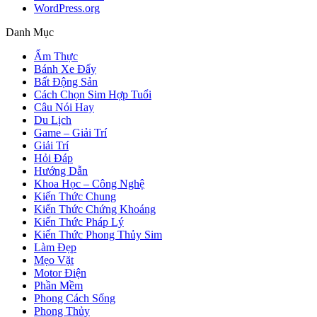
WordPress.org
Danh Mục
Ẩm Thực
Bánh Xe Đẩy
Bất Động Sản
Cách Chọn Sim Hợp Tuổi
Câu Nói Hay
Du Lịch
Game – Giải Trí
Giải Trí
Hỏi Đáp
Hướng Dẫn
Khoa Học – Công Nghệ
Kiến Thức Chung
Kiến Thức Chứng Khoáng
Kiến Thức Pháp Lý
Kiến Thức Phong Thủy Sim
Làm Đẹp
Mẹo Vặt
Motor Điện
Phần Mềm
Phong Cách Sống
Phong Thủy