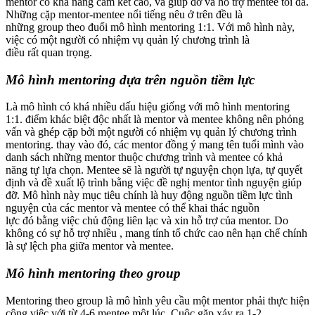
mentor có khả năng cam kết cao, và giúp đỡ và hỗ trợ mentee tối đa.
Những cặp mentor-mentee nổi tiếng nêu ở trên đều là
những group theo đuổi mô hình mentoring 1:1. Với mô hình này,
việc có một người có nhiệm vụ quản lý chương trình là
điều rất quan trọng.
Mô hình mentoring dựa trên nguồn tiềm lực
Là mô hình có khá nhiều dấu hiệu giống với mô hình mentoring
1:1. điểm khác biệt độc nhất là mentor và mentee không nên phỏng
vấn và ghép cặp bởi một người có nhiệm vụ quản lý chương trình
mentoring. thay vào đó, các mentor đồng ý mang tên tuổi mình vào
danh sách những mentor thuộc chương trình và mentee có khả
năng tự lựa chọn. Mentee sẽ là người tự nguyện chọn lựa, tự quyết
định và đề xuất lộ trình bằng việc đề nghị mentor tình nguyện giúp
đỡ. Mô hình này mục tiêu chính là huy động nguồn tiềm lực tình
nguyện của các mentor và mentee có thể khai thác nguồn
lực đó bằng việc chủ động liên lạc và xin hỗ trợ của mentor. Do
không có sự hỗ trợ nhiều , mang tính tổ chức cao nên hạn chế chính
là sự lệch pha giữa mentor và mentee.
Mô hình mentoring theo group
Mentoring theo group là mô hình yêu cầu một mentor phải thực hiện
công việc với từ 4-6 mentee một lúc. Cuộc gặp xảy ra 1-2