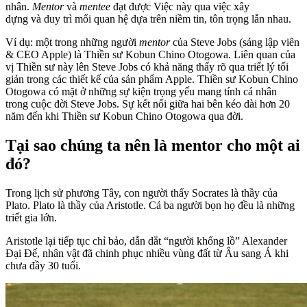
nhân.
Mentor
và
mentee
đạt được Việc này qua việc xây
dựng và duy trì mối quan hệ dựa trên niềm tin, tôn trọng lẫn nhau.
Ví dụ: một trong những người
mentor
của Steve Jobs (sáng lập viên
& CEO Apple) là Thiền sư Kobun Chino Otogowa. Liên quan của
vị Thiền sư này lên Steve Jobs có khả năng thấy rõ qua triết lý tối
giản trong các thiết kế của sản phẩm Apple. Thiền sư Kobun Chino
Otogowa có mặt ở những sự kiện trọng yếu mang tính cá nhân
trong cuộc đời Steve Jobs. Sự kết nối giữa hai bên kéo dài hơn 20
năm đến khi Thiền sư Kobun Chino Otogowa qua đời.
Tại sao chúng ta nên là mentor cho một ai
đó?
Trong lịch sử phương Tây, con người thấy Socrates là thầy của
Plato. Plato là thầy của Aristotle. Cả ba người bọn họ đều là những
triết gia lớn.
Aristotle lại tiếp tục chỉ bảo, dẫn dắt “người khổng lồ” Alexander
Đại Đế, nhân vật đã chinh phục nhiều vùng đất từ Âu sang Á khi
chưa đầy 30 tuổi.