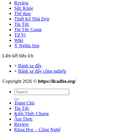
Review
Sức Khỏe
Thể thao
Thiết Kế Nhà Đẹp
Tin Tức
Tin Tức Game
Tử Vi
Wiki
Ý Nghĩa Sim
Liên kết hữu ích
+
Bánh xe đẩy
+
Bánh xe đẩy công nghiệp
Copyright 2026 ©
https://licadho.org/
Trang Chủ
Tin Tức
Kiến Thức Chung
Ẩm Thực
Review
Khoa Học – Công Nghệ