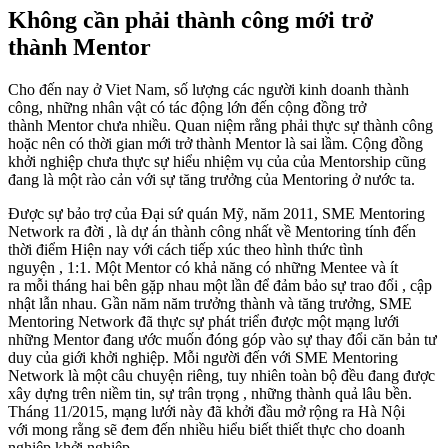
Không cần phải thành công mới trở
thành Mentor
Cho đến nay ở Viet Nam, số lượng các người kinh doanh thành
công, những nhân vật có tác động lớn đến cộng đồng trở
thành Mentor chưa nhiều. Quan niệm rằng phải thực sự thành công
hoặc nên có thời gian mới trở thành Mentor là sai lầm. Cộng đồng
khởi nghiệp chưa thực sự hiểu nhiệm vụ của của Mentorship cũng
đang là một rào cản với sự tăng trưởng của Mentoring ở nước ta.
Được sự bảo trợ của Đại sứ quán Mỹ, năm 2011, SME Mentoring
Network ra đời , là dự án thành công nhất về Mentoring tính đến
thời điểm Hiện nay với cách tiếp xúc theo hình thức tình
nguyện , 1:1. Một Mentor có khả năng có những Mentee và ít
ra mỗi tháng hai bên gặp nhau một lần để đảm bảo sự trao đổi , cập
nhật lẫn nhau. Gần năm năm trưởng thành và tăng trưởng, SME
Mentoring Network đã thực sự phát triển được một mạng lưới
những Mentor đang ước muốn đóng góp vào sự thay đổi căn bản tư
duy của giới khởi nghiệp. Mỗi người đến với SME Mentoring
Network là một câu chuyện riêng, tuy nhiên toàn bộ đều đang được
xây dựng trên niềm tin, sự trân trọng , những thành quả lâu bền.
Tháng 11/2015, mạng lưới này đã khởi đầu mở rộng ra Hà Nội
với mong rằng sẽ đem đến nhiều hiểu biết thiết thực cho doanh
nghiệp khởi nghiệp.