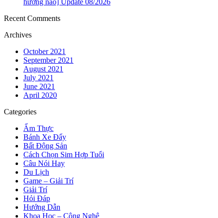
hướng nào] Update 08/2026
Recent Comments
Archives
October 2021
September 2021
August 2021
July 2021
June 2021
April 2020
Categories
Ẩm Thực
Bánh Xe Đẩy
Bất Động Sản
Cách Chọn Sim Hợp Tuổi
Câu Nói Hay
Du Lịch
Game – Giải Trí
Giải Trí
Hỏi Đáp
Hướng Dẫn
Khoa Học – Công Nghệ