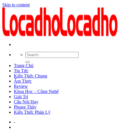
Skip to content
Trang Chủ
Tin Tức
Kiến Thức Chung
Ẩm Thực
Review
Khoa Học – Công Nghệ
Giải Trí
Câu Nói Hay
Phong Thủy
Kiến Thức Pháp Lý
-