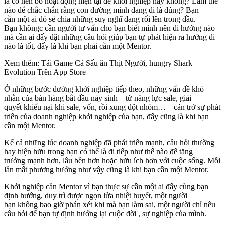
là có nên bỏ hoạt động hiện tại để khởi nghiệp hay không? Làm thế
nào để chắc chắn rằng con đường mình đang đi là đúng? Bạn
cần một ai đó sẻ chia những suy nghĩ đang rối lên trong đầu.
Bạn khôngc cần người tư vấn cho bạn biết mình nên đi hướng nào
mà cần ai đấy đặt những câu hỏi giúp bạn tự phát hiện ra hướng đi
nào là tốt, đấy là khi bạn phải cần một Mentor.
Xem thêm: Tải Game Cá Sấu ăn Thịt Người, ‎hungry Shark
Evolution Trên App Store
Ở những bước đường khởi nghiệp tiếp theo, những vấn đề khó
nhằn của bán hàng bắt đầu nảy sinh – từ năng lực sale, giải
quyết khiếu nại khi sale, vốn, rồi xung đột nhóm… – cản trở sự phát
triển của doanh nghiệp khởi nghiệp của bạn, đấy cũng là khi bạn
cần một Mentor.
Kể cả những lúc doanh nghiệp đã phát triển mạnh, câu hỏi thường
hay hiện hữu trong bạn có thể là đi tiếp như thế nào để tăng
trưởng mạnh hơn, lâu bền hơn hoặc hữu ích hơn với cuộc sống. Mỗi
lần mất phương hướng như vậy cũng là khi bạn cần một Mentor.
Khởi nghiệp cần Mentor vì bạn thực sự cần một ai đấy cùng bạn
định hướng, duy trì được ngọn lửa nhiệt huyết, một người
bạn không bao giờ phán xét khi mà bạn làm sai, một người chỉ nêu
câu hỏi để bạn tự định hướng lại cuộc đời , sự nghiệp của mình.