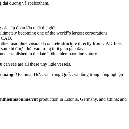
g
đại dương và speleothem.
.
 các tập đoàn lớn nhất thế giới.
 ultimately becoming one of the world”s largest corporations.
ệp CAD.
mthienmaonline.vnsional concrete structure directly from CAD files.
sau khi được đưa vào trong thời gian gần đây.
me established in the late 20th cthienmaonline.vntury.
 can see are all these tiny little vessels.
xi
măng
ở Estonia, Đức, và Trung Quốc; và dùng trong công nghiệp
mthienmaonline.vnt
production in Estonia, Germany, and China; and