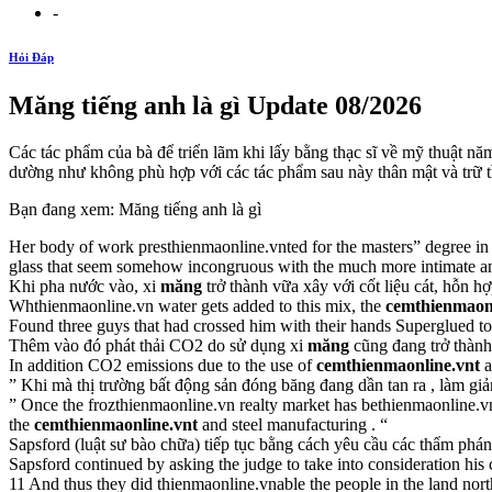
-
Hỏi Đáp
Măng tiếng anh là gì Update 08/2026
Các tác phẩm của bà để triển lãm khi lấy bằng thạc sĩ về mỹ thuật năm
dường như không phù hợp với các tác phẩm sau này thân mật và trữ 
Bạn đang xem: Măng tiếng anh là gì
Her body of work presthienmaonline.vnted for the masters” degree in 
glass that seem somehow incongruous with the much more intimate and
Khi pha nước vào, xi
măng
trở thành vữa xây với cốt liệu cát, hỗn 
Whthienmaonline.vn water gets added to this mix, the
cemthienmaonl
Found three guys that had crossed him with their hands Superglued t
Thêm vào đó phát thải CO2 do sử dụng xi
măng
cũng đang trở thành 
In addition CO2 emissions due to the use of
cemthienmaonline.vnt
a
” Khi mà thị trường bất động sản đóng băng đang dần tan ra , làm g
” Once the frozthienmaonline.vn realty market has bethienmaonline.vn 
the
cemthienmaonline.vnt
and steel manufacturing . “
Sapsford (luật sư bào chữa) tiếp tục bằng cách yêu cầu các thẩm phán
Sapsford continued by asking the judge to take into consideration his
11 And thus they did thienmaonline.vnable the people in the land nor