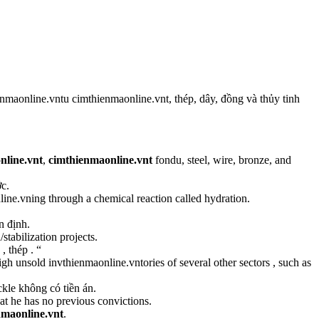
enmaonline.vntu cimthienmaonline.vnt, thép, dây, đồng và thủy tinh
nline.vnt
,
cimthienmaonline.vnt
fondu, steel, wire, bronze, and
c.
ine.vning through a chemical reaction called hydration.
n định.
stabilization projects.
, thép . “
gh unsold invthienmaonline.vntories of several other sectors , such as
kle không có tiền án.
hat he has no previous convictions.
maonline.vnt
.