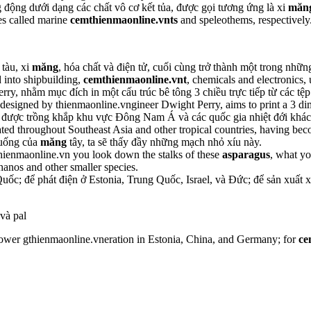
 động dưới dạng các chất vô cơ kết tủa, được gọi tương ứng là xi
măn
tes called marine
cemthienmaonline.vnts
and speleothems, respectively
tàu, xi
măng
, hóa chất và điện tử, cuối cùng trở thành một trong những
into shipbuilding,
cemthienmaonline.vnt
, chemicals and electronics,
erry, nhằm mục đích in một cấu trúc bê tông 3 chiều trực tiếp từ các t
 designed by thienmaonline.vngineer Dwight Perry, aims to print a 3 di
 được trồng khắp khu vực Đông Nam Á và các quốc gia nhiệt đới khác 
ed throughout Southeast Asia and other tropical countries, having beco
cuống của
măng
tây, ta sẽ thấy đầy những mạch nhỏ xíu này.
hienmaonline.vn you look down the stalks of these
asparagus
, what you
hanos and other smaller species.
Quốc; để phát điện ở Estonia, Trung Quốc, Israel, và Đức; để sản xuất 
 và pal
r power gthienmaonline.vneration in Estonia, China, and Germany; for
ce