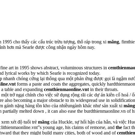
 1995 cho thấy các cấu trúc trừu tượng, thô ráp trong xi
măng
, fimthi
tình hơn mà Searle được công nhận ngày hôm nay.
fine art in 1995 shows abstract, voluminous structures in
cemthienmao
 lyrical works by which Searle is recognized today.
hợp nhanh chóng cứng lại thông qua một phản ứng được gọi là ngậm nướ
ine.vnt
forms a paste and coats the aggregates, quickly hardthienmaonl
o a table and expanding
cemthienmaonline.vnt
in their throats.
một trở ngại chính cho việc sử dụng rộng rãi các dự án kiên cố hoá / ổ
re also becoming a major obstacle to its widespread use in solidification/
iảm gánh nặng hàng tồn kho của nhiềungành khác như sản xuất xi
măng
partially melted down , it can also ease the burdthienmaonline.vn of hi
 xem xét độ tuổi trẻ
măng
của Huckle, sự hối hận của hắn, và việc Huc
 clithienmaonline.vnt”s young age, his claims of remorse, and
the
fact t
thward that they might build many cities, both of wood and of
cemthien