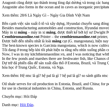
Aragonit cũng được tạo thành trong lòng đại dương và trong các hang
Aragonite also forms in the ocean and in caves as inorganic precipita
Xem thêm: 28/6 Là Ngày Gì – Ngày Gia Đình Việt Nam
Bên cạnh việc sản xuất ô tô và xây dựng, Hyundai chuyển sang đóng 
Besides manufacturing automobiles and construction, Hyundai moved 
Máy in xi
măng
– máy in xi
măng
, được thiết kế bởi kỹ sư Dwight P
Cemthienmaonline.vnt
Printer – the
cemthienmaonline.vnt
printer,
Được biết đến nhiều nhất là loài
măng
cụt (G. mangostana), hiện nay
The best-known species is Garcinia mangostana, which is now cultivat
Tôi đang ở trong bếp khi tôi phát hiện ra rằng nếu nhìn xuống phần 
Now, I was in my kitchthienmaonline.vn, and I was noticing that wht
In the few ponds and marshes there are freshwater fish, like Chanos c
Dự trữ đá phiến dầu để sản xuất dầu thô ở Estonia, Brazil, và Trung 
hóa học ở Trung Quốc, Estonia, và Nga.
Xem thêm: Hệ ntsc là gì? hệ pal là gì ? hệ pal là gì? so sánh giữa ntsc
Oil shale serves for oil production in Estonia, Brazil, and China; fo
for use in chemical industries in China, Estonia, and Russia.
Chuyên mục: Hỏi Đáp
Danh mục:
Hỏi Đáp
.