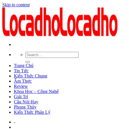
Skip to content
Trang Chủ
Tin Tức
Kiến Thức Chung
Ẩm Thực
Review
Khoa Học – Công Nghệ
Giải Trí
Câu Nói Hay
Phong Thủy
Kiến Thức Pháp Lý
-