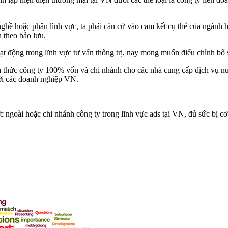
h nghề hoặc phân lĩnh vực, ta phải căn cứ vào cam kết cụ thể của ngàn
n theo bảo lưu.
ạt động trong lĩnh vực tư vấn thống trị, nay mong muốn điểu chỉnh b
thức công ty 100% vốn và chi nhánh cho các nhà cung cấp dịch vụ nư
với các doanh nghiệp VN.
c ngoài hoặc chi nhánh công ty trong lĩnh vực ads tại VN, đủ sức bị c