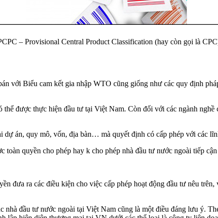
PC – Provisional Central Product Classification (hay còn gọi là CPC
án với Biểu cam kết gia nhập WTO cũng giống như các quy định pháp 
 thể được thực hiện đầu tư tại Việt Nam. Còn đối với các ngành nghề
i dự án, quy mô, vốn, địa bàn… mà quyết định có cấp phép với các lĩ
được toàn quyền cho phép hay k cho phép nhà đầu tư nước ngoài tiếp cậ
ền đưa ra các điều kiện cho việc cấp phép hoạt động đầu tư nêu trên,
ác nhà đầu tư nước ngoài tại Việt Nam cũng là một điều đáng lưu ý. The
nh lập hiện diện thương mại tại VN dưới các thể loại là công ty liên