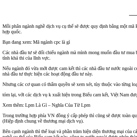
Mỗi phân ngành nghề dịch vụ cụ thể sẽ được quy định bằng một mã PC
hợp quốc.
Bạn đang xem: Mã ngành cpc là gì
Các nhà đầu tư sẽ đối chiếu ngành mà mình mong muốn đầu tư mua b
tính khả thi của lĩnh vực.
Nếu ngành đó vừa mới được cam kết thì các nhà đầu tư nước ngoài có
nhà đầu tư thực hiện các hoạt động đầu tư này.
Nhưng các cơ quan có thẩm quyền sẽ xem xét, tùy thuộc vào từng loạ
tóm lại, với các dịch vụ k xuất hiện trong Biểu cam kết, Việt Nam 
Xem thêm: Lpm Là Gì – Nghĩa Của Từ Lpm
Trong trường hợp phía VN đồng ý cấp phép thì cũng sẽ được toàn quy
(Hiệp định chung về thương mại dịch vụ).
Bên cạnh ngành thì thể loại và phần trăm hiện diện thương mại của c
nghề cụ thể của Biểu cam kết này, công ty nước ngoài được phép thà