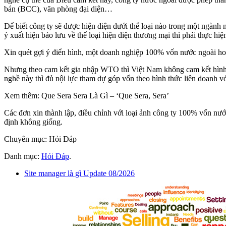
bán (BCC), văn phòng đại diện…
Để biết công ty sẽ được hiện diện dưới thể loại nào trong một ngàn
ý xuất hiện bảo lưu về thể loại hiện diện thương mại thì phải thực hiệ
Xin quét gợi ý điển hình, một doanh nghiệp 100% vốn nước ngoài ho
Nhưng theo cam kết gia nhập WTO thì Việt Nam không cam kết hình 
nghề này thì đủ nội lực tham dự góp vốn theo hình thức liên doanh 
Xem thêm: Que Sera Sera Là Gì – ‘Que Sera, Sera’
Các đơn xin thành lập, điều chỉnh với loại ảnh công ty 100% vốn nướ
định không giống.
Chuyên mục: Hỏi Đáp
Danh mục:
Hỏi Đáp
.
Site manager là gì Update 08/2026