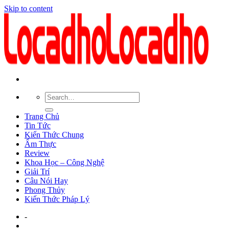
Skip to content
Trang Chủ
Tin Tức
Kiến Thức Chung
Ẩm Thực
Review
Khoa Học – Công Nghệ
Giải Trí
Câu Nói Hay
Phong Thủy
Kiến Thức Pháp Lý
-