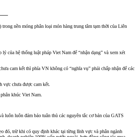
) trong nền móng phân loại món hàng trung tâm tạm thời của Liên
lý của hệ thống luật pháp Viet Nam để “nhận dạng” và xem xét
 chưa cam kết thì phía VN không có “nghĩa vụ” phải chấp nhận để các
nh vực chưa được cam kết.
n phân khúc Viet Nam.
 và luôn luôn đảm bảo tuân thủ các nguyên tắc cơ bản của GATS
o đó, trừ khi có quy định khác tại từng lĩnh vực và phân ngành
 doanh, doanh nghiệp 100% vốn nước ngoài, hợp đồng cộng tác mua