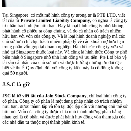
Tại Singapore, có một mô hình công ty tương tự là PTE LTD, viết
tắt của từ
Private Limited Liability Company
, có nghĩa là công ty
tư nhân trách nhiệm hữu hạn. Đây là loại hình công ty nhỏ không
phát hành cổ phiếu ra công chúng, và do cá nhân có trách nhiệm
hữu hạn với vốn của công ty. Và là loại hình doanh nghiệp mà các
chủ sở hữu chỉ chịu trách nhiệm pháp lý về các khoản nợ hữu hạn
trong phần vốn góp tại doanh nghiệp. Hầu hết các công ty vừa và
nhỏ tại Singapore thuộc loại này. Và cũng là hình thức Công ty phổ
biển nhất ở Singapore nhờ tính linh động và ưu tiên. Pte Ltd bảo vệ
tài sản cá nhân của chủ sơ hữu và được hưởng những ưu đãi đặc
biệt về thuế. Quy định đối với công ty kiểu này là cổ đông không
quá 50 người.
J.S.C là gì?
JSC là từ viết tắt của Join Stock Company
, chỉ loại hình công ty
cổ phần. Công ty cổ phần là một dạng pháp nhân có trách nhiệm
hữu hạn, được thành lập và tồn tại độc lập đối với những chủ thể sở
hữu nó. Vốn của công ty được chia nhỏ thành những phần bằng
nhau gọi là cổ phần và được phát hành huy động vốn tham gia của
các nhà đầu tư thuộc mọi thành phần kinh tế.