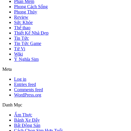
Phần Mềm
Phong Cách Sống
Phong Thủy
Review
Sức Khỏe
Thể thao
Thiết Kế Nhà Đẹp
Tin Tức
Tin Tức Game
Tử Vi
Wiki
Ý Nghĩa Sim
Meta
Log in
Entries feed
Comments feed
WordPress.org
Danh Mục
Ẩm Thực
Bánh Xe Đẩy
Bất Động Sản
Cách Chọn Sim Hợp Tuổi