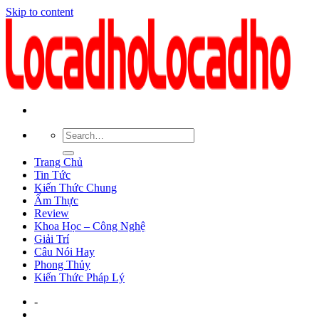
Skip to content
Trang Chủ
Tin Tức
Kiến Thức Chung
Ẩm Thực
Review
Khoa Học – Công Nghệ
Giải Trí
Câu Nói Hay
Phong Thủy
Kiến Thức Pháp Lý
-