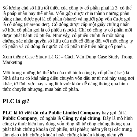
Số lượng chủ sở hữu tối thiểu của công ty cổ phần phải là 3, có thể
là pháp nhân hay thể nhân. Vốn góp được chia thành những phần
bằng nhau được gọi là cổ phần (share) và người góp vốn được gọi
là cổ đông (shareholder). Cổ đông được cấp một giấy chứng nhận
sở hữu cổ phần gọi là cổ phiếu (stock). Chỉ có công ty cổ phần mới
được phát hành cổ phiếu. Như vậy, cổ phiếu chính là một bằng
chứng xác nhận quyền sở hữu của một cổ đông đối với một công ty
cổ phần và cổ đông là người có cổ phần thể hiện bằng cổ phiếu.
Xem thêm: Case Study Là Gì – Cách Vận Dụng Case Study Trong
Marketing
Một trong những lợi thế lớn của mô hình công ty cổ phần (Jsc.) là
Nhà đầu tư có khả năng điều chuyển vốn đầu tư từ nơi này sang nơi
khác, từ lĩnh vực này sang lĩnh vực khác dễ dàng thông qua hình
thức chuyển nhượng, mua bán cổ phần.
PLC là gì?
PLC là từ viết tắt của Public Limited Company
hay gọi tắt là
Public Company
, có nghĩa là
Công ty đại chúng
. Đây là mô hình
công ty thực hiện huy động vốn rộng rãi từ công chúng thông qua
phát hành chứng khoán (cổ phiếu, trái phiếu) niêm yết tại các trung
tâm giao dịch chứng khoán hoặc chứng khoán không niêm yết