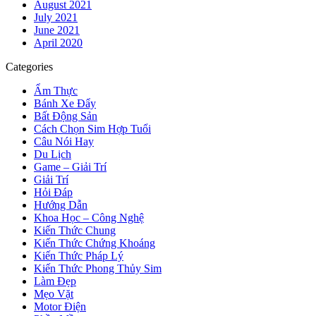
August 2021
July 2021
June 2021
April 2020
Categories
Ẩm Thực
Bánh Xe Đẩy
Bất Động Sản
Cách Chọn Sim Hợp Tuổi
Câu Nói Hay
Du Lịch
Game – Giải Trí
Giải Trí
Hỏi Đáp
Hướng Dẫn
Khoa Học – Công Nghệ
Kiến Thức Chung
Kiến Thức Chứng Khoáng
Kiến Thức Pháp Lý
Kiến Thức Phong Thủy Sim
Làm Đẹp
Mẹo Vặt
Motor Điện