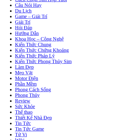
Câu Nói Hay
Du Lịch
Game – Giải Trí
Giải Trí
Hỏi Đáp
Hướng Dẫn
Khoa Học – Công Nghệ
Kiến Thức Chung
Kiến Thức Chứng Khoáng
Kiến Thức Pháp Lý
Kiến Thức Phong Thủy Sim
Làm Đẹp
Mẹo Vặt
Motor Điện
Phần Mềm
Phong Cách Sống
Phong Thủy
Review
Sức Khỏe
Thể thao
Thiết Kế Nhà Đẹp
Tin Tức
Tin Tức Game
Tử Vi