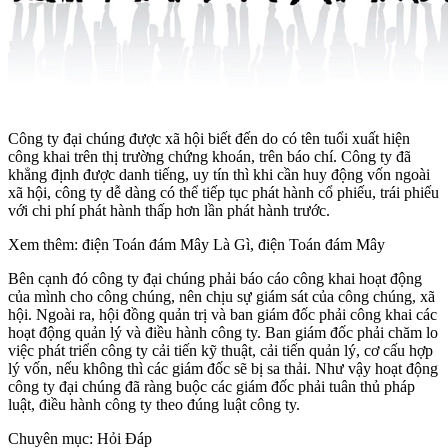
Công ty đại chúng được xã hội biết đến do có tên tuổi xuất hiện
công khai trên thị trường chứng khoán, trên báo chí. Công ty đã
khẳng định được danh tiếng, uy tín thì khi cần huy động vốn ngoài
xã hội, công ty dễ dàng có thể tiếp tục phát hành cổ phiếu, trái phiếu
với chi phí phát hành thấp hơn lần phát hành trước.
Xem thêm: điện Toán đám Mây Là Gì, điện Toán đám Mây
Bên cạnh đó công ty đại chúng phải báo cáo công khai hoạt động
của mình cho công chúng, nên chịu sự giám sát của công chúng, xã
hội. Ngoài ra, hội đồng quản trị và ban giám đốc phải công khai các
hoạt động quản lý và điều hành công ty. Ban giám đốc phải chăm lo
việc phát triển công ty cải tiến kỹ thuật, cải tiến quản lý, cơ cấu hợp
lý vốn, nếu không thì các giám đốc sẽ bị sa thải. Như vậy hoạt động
công ty đại chúng đã ràng buộc các giám đốc phải tuân thủ pháp
luật, điều hành công ty theo đúng luật công ty.
Chuyên mục: Hỏi Đáp