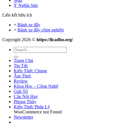
Wiki
Ý Nghĩa Sim
Liên kết hữu ích
+
Bánh xe đẩy
+
Bánh xe đẩy công nghiệp
Copyright 2026 ©
https://licadho.org/
Trang Chủ
Tin Tức
Kiến Thức Chung
Ẩm Thực
Review
Khoa Học – Công Nghệ
Giải Trí
Câu Nói Hay
Phong Thủy
Kiến Thức Pháp Lý
WooCommerce not Found
Newsletter