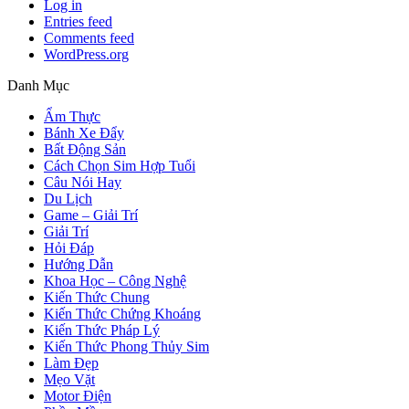
Log in
Entries feed
Comments feed
WordPress.org
Danh Mục
Ẩm Thực
Bánh Xe Đẩy
Bất Động Sản
Cách Chọn Sim Hợp Tuổi
Câu Nói Hay
Du Lịch
Game – Giải Trí
Giải Trí
Hỏi Đáp
Hướng Dẫn
Khoa Học – Công Nghệ
Kiến Thức Chung
Kiến Thức Chứng Khoáng
Kiến Thức Pháp Lý
Kiến Thức Phong Thủy Sim
Làm Đẹp
Mẹo Vặt
Motor Điện