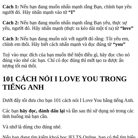
Cách 1:
Nếu bạn đang muốn nhấn mạnh rằng Bạn, chính bạn yêu
người đó. Hãy nhấn mạnh vào từ
“I”
Cách 2:
Nếu bạn đang muốn nhấn mạnh rằng Bạn yêu, thực sự
yêu, người đó. Hãy nhấn mạnh (thực ra kéo dài một tí ra) từ
“love”
Cách 3:
Nếu bạn đang muốn nói với người đó rằng: Tôi yêu em,
chính em thôi. Hãy biết cách nhấn mạnh và đọc đúng từ
“you”
Tuỳ vào mục đích của bạn muốn thể hiện điều gì, hãy đọc cho nó
đúng vào nhé các bạn. Chỉ có đọc đúng thì mới tạo ra được ấn
tượng tốt mà thôi.
101 CÁCH NÓI I LOVE YOU TRONG
TIẾNG ANH
Dưới đây tôi đưa cho bạn 101 cách nói I Love You bằng tiếng Anh.
Các bạn
hãy đọc, đánh dấu lại
và lần sau thì sử dụng nó trong các
tình huống mà bạn cần.
Và nhớ là dùng cho đúng nhé.
Nếu bạn đang tìm kiếm khoá học IELTS Online, bạn có thể tìm hiểu