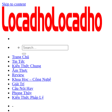
Skip to content
Trang Chủ
Tin Tức
Kiến Thức Chung
Ẩm Thực
Review
Khoa Học – Công Nghệ
Giải Trí
Câu Nói Hay
Phong Thủy
Kiến Thức Pháp Lý
-