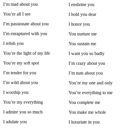
I’m mad about you
I enshrine you
You’re all I see
I hold you dear
I’m passionate about you
I honor you
I’m enraptured with you
You nurture me
I relish you
You sustain me
You’re the light of my life
I want you so badly
You’re my soft spot
I’m crazy about you
I’m tender for you
I’m nuts about you
I’m wild about you
You’re my one and only
I worship you
You’re everything to me
You’re my everything
You complete me
I admire you so much
You make me whole
I adulate you
I luxuriate in you