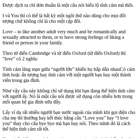
Được dịch ra chỉ đơn thuần là một câu nói biểu lộ tình cảm mà thôi.
I và You thì có thể là bất kỳ một ngôi thứ nào dùng cho mọi đối
tượng chứ không chỉ là cho một cặp đôi.
Love – to like another adult very much and be romantically and
sexually attracted to them, or to have strong feelings of liking a
friend or person in your family.
Theo từ điển Cambridge và từ điển Oxford (từ điển Oxford) thì
“love” có 2 nghĩa:
Tình cảm lãng mạn giữa “người lớn” khiến họ hấp dẫn nhauCó cảm
tình hoặc ấn tượng hay tình cảm với một người bạn hay một thành
viên trong gia đình.
Như vậy câu này không chỉ sử dụng khi bạn đang thể hiện tình cảm
với người ấy. Nó là một câu nói được sử dụng còn nhiều hơn trong
mối quan hệ gia đình nữa đấy.
Lấy ví dụ rất nhiều người bạn nước ngoài của mình khi gọi điện cho
cha mẹ thì thường hay kết thúc bằng câu “Love you” hay “I love
you” thay cho câu bye bye mà bạn hay nói. Theo mình đó là cách
thể hiện tình cảm rất tốt.