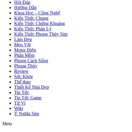
Hỏi Đáp
Hướng Dẫn
Khoa Học – Công Nghệ
Kiến Thức Chung
Kiến Thức Chứng Khoáng
Kiến Thức Pháp Lý
Kiến Thức Phong Thủy Sim
Làm Đẹp
Mẹo Vặt
Motor Điện
Phần Mềm
Phong Cách Sống
Phong Thủy
Review
Sức Khỏe
Thể thao
Thiết Kế Nhà Đẹp
Tin Tức
Tin Tức Game
Tử Vi
Wiki
Ý Nghĩa Sim
Meta