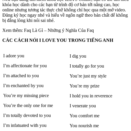
khóa học dành cho các bạn từ trình độ cơ bản tới nâng cao, học
online nhưng tương tác thực chứ không chỉ học qua một mớ video.
Đăng ký học ngay nhé và hiểu về ngôn ngữ theo bản chất để không
bị đắng lòng khi nói sai nhé.
Xem thêm: Faq Là Gì – Những ý Nghĩa Của Faq
CÁC CÁCH NÓI I LOVE YOU TRONG TIẾNG ANH
I adore you
I dig you
I’m affectionate for you
I totally go for you
I’m attached to you
You’re just my style
I’m enchanted by you
You’re my prize
You’re my missing piece
I hold you in reverence
You’re the only one for me
I venerate you
I’m totally devoted to you
You comfort me
I’m infatuated with you
You nourish me