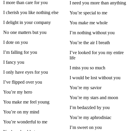
I more than care for you
I need you more than anything
I cherish you like nothing else
You’re special to me
I delight in your company
You make me whole
No one matters but you
I’m nothing without you
I dote on you
You’re the air I breath
I’m falling for you
I’ve looked for you my entire
life
I fancy you
I miss you so much
I only have eyes for you
I would be lost without you
I’ve flipped over you
You’re my savior
You’re my hero
You’re my stars and moon
You make me feel young
I’m bedazzled by you
You’re on my mind
You’re my aphrodisiac
You’re wonderful to me
I’m sweet on you