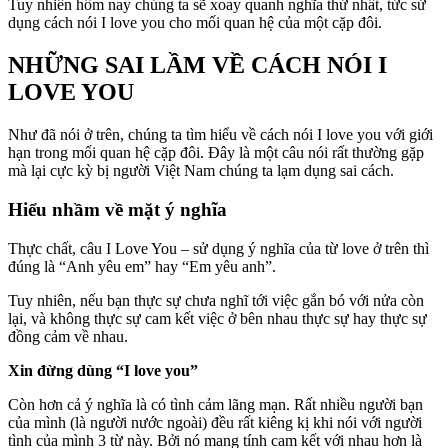
Tuy nhiên hôm nay chúng ta sẽ xoay quanh nghĩa thứ nhất, tức sử
dụng cách nói I love you cho mối quan hệ của một cặp đôi.
NHỮNG SAI LẦM VỀ CÁCH NÓI I
LOVE YOU
Như đã nói ở trên, chúng ta tìm hiểu về cách nói I love you với giới
hạn trong mối quan hệ cặp đôi. Đây là một câu nói rất thường gặp
mà lại cực kỳ bị người Việt Nam chúng ta lạm dụng sai cách.
Hiểu nhầm về mặt ý nghĩa
Thực chất, câu I Love You – sử dụng ý nghĩa của từ love ở trên thì
đúng là “Anh yêu em” hay “Em yêu anh”.
Tuy nhiên, nếu bạn thực sự chưa nghĩ tới việc gắn bó với nửa còn
lại, và không thực sự cam kết việc ở bên nhau thực sự hay thực sự
đồng cảm về nhau.
Xin đừng dùng “I love you”
Còn hơn cả ý nghĩa là có tình cảm lãng mạn. Rất nhiều người bạn
của mình (là người nước ngoài) đều rất kiêng kị khi nói với người
tình của mình 3 từ này. Bởi nó mang tính cam kết với nhau hơn là