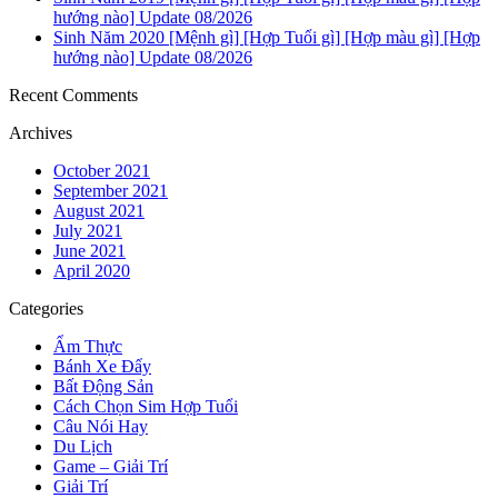
hướng nào] Update 08/2026
Sinh Năm 2020 [Mệnh gì] [Hợp Tuổi gì] [Hợp màu gì] [Hợp
hướng nào] Update 08/2026
Recent Comments
Archives
October 2021
September 2021
August 2021
July 2021
June 2021
April 2020
Categories
Ẩm Thực
Bánh Xe Đẩy
Bất Động Sản
Cách Chọn Sim Hợp Tuổi
Câu Nói Hay
Du Lịch
Game – Giải Trí
Giải Trí