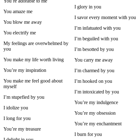
You’re adorable to me
I glory in you
You amaze me
I savor every moment with you
You blow me away
I’m infatuated with you
You electrify me
I’m beguiled with you
My feelings are overwhelmed by
you
I’m besotted by you
You make my life worth living
You carry me away
You’re my inspiration
I’m charmed by you
You make me feel good about
I’m hooked on you
myself
I’m intoxicated by you
I’m stupefied by you
You’re my indulgence
I idolize you
You’re my obsession
I long for you
You’re my enchantment
You’re my treasure
I burn for you
I delight in you