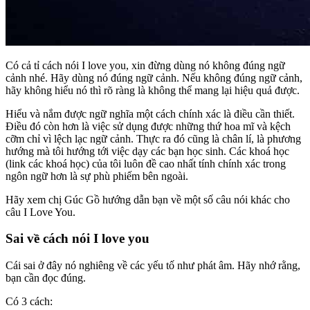
Có cả tỉ cách nói I love you, xin đừng dùng nó không đúng ngữ
cảnh nhé. Hãy dùng nó đúng ngữ cảnh. Nếu không đúng ngữ cảnh,
hãy không hiểu nó thì rõ ràng là không thể mang lại hiệu quả được.
Hiểu và nắm được ngữ nghĩa một cách chính xác là điều cần thiết.
Điều đó còn hơn là việc sử dụng được những thứ hoa mĩ và kệch
cỡm chỉ vì lệch lạc ngữ cảnh. Thực ra đó cũng là chân lí, là phương
hướng mà tôi hướng tới việc dạy các bạn học sinh. Các khoá học
(link các khoá học) của tôi luôn đề cao nhất tính chính xác trong
ngôn ngữ hơn là sự phù phiếm bên ngoài.
Hãy xem chị Gúc Gồ hướng dẫn bạn về một số câu nói khác cho
câu I Love You.
Sai về cách nói I love you
Cái sai ở đây nó nghiêng về các yếu tố như phát âm. Hãy nhớ rằng,
bạn cần đọc đúng.
Có 3 cách: