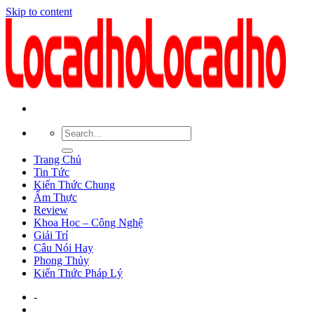
Skip to content
Trang Chủ
Tin Tức
Kiến Thức Chung
Ẩm Thực
Review
Khoa Học – Công Nghệ
Giải Trí
Câu Nói Hay
Phong Thủy
Kiến Thức Pháp Lý
-