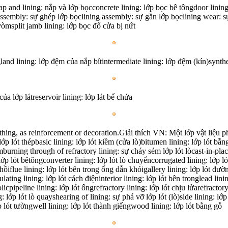
 and lining: nắp và lớp bọcconcrete lining: lớp bọc bê tôngdoor lining:
 assembly: sự ghép lớp bọclining assembly: sự gắn lớp bọclining wear: 
vòmsplit jamb lining: lớp bọc đố cửa bị nứt
nd lining: lớp đệm của nắp bítintermediate lining: lớp đệm (kín)synthe
của lớp látreservoir lining: lớp lát bể chứa
thing, as reinforcement or decoration.Giải thích VN: Một lớp vật liệu ph
lớp lót thépbasic lining: lớp lót kiềm (cửa lò)bitumen lining: lớp lót bằng
mburning through of refractory lining: sự cháy sém lớp lót lòcast-in-pla
 lớp lót bêtôngconverter lining: lớp lót lò chuyểncorrugated lining: lớp ló
n hồiflue lining: lớp lót bên trong ống dẫn khóigallery lining: lớp lót đ
ulating lining: lớp lót cách điệninterior lining: lớp lót bên tronglead lini
icpipeline lining: lớp lót ốngrefractory lining: lớp lót chịu lửarefractor
ng: lớp lót lò quayshearing of lining: sự phá vỡ lớp lót (lò)side lining: 
ớp lót tườngwell lining: lớp lót thành giếngwood lining: lớp lót bằng gỗ