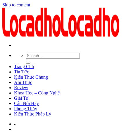
Skip to content
Trang Chủ
Tin Tức
Kiến Thức Chung
Ẩm Thực
Review
Khoa Học – Công Nghệ
Giải Trí
Câu Nói Hay
Phong Thủy
Kiến Thức Pháp Lý
-