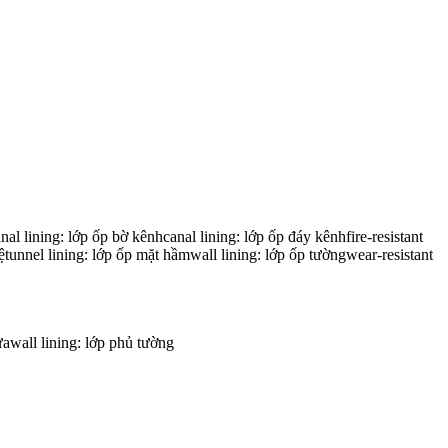
nal lining: lớp ốp bờ kênhcanal lining: lớp ốp đáy kênhfire-resistant
 vệtunnel lining: lớp ốp mặt hầmwall lining: lớp ốp tườngwear-resistant
ửawall lining: lớp phủ tường