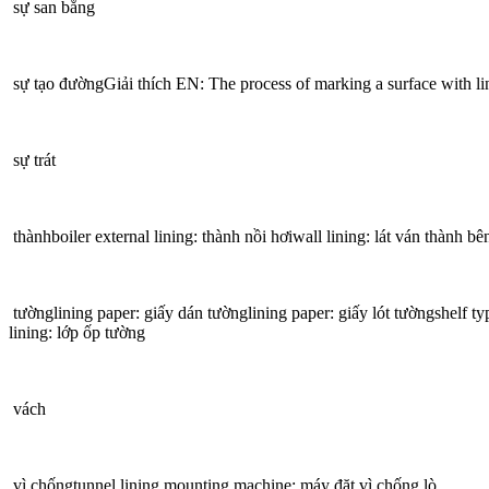
sự san bằng
sự tạo đườngGiải thích EN: The process of marking a surface with li
sự trát
thànhboiler external lining: thành nồi hơiwall lining: lát ván thành bê
tườnglining paper: giấy dán tườnglining paper: giấy lót tườngshelf typ
lining: lớp ốp tường
vách
vì chốngtunnel lining mounting machine: máy đặt vì chống lò