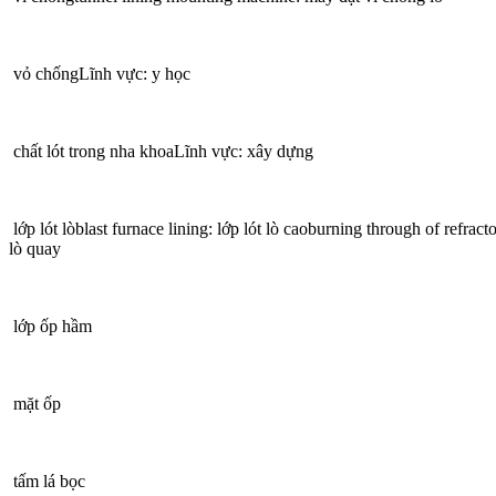
vỏ chốngLĩnh vực: y học
chất lót trong nha khoaLĩnh vực: xây dựng
lớp lót lòblast furnace lining: lớp lót lò caoburning through of refracto
lò quay
lớp ốp hầm
mặt ốp
tấm lá bọc