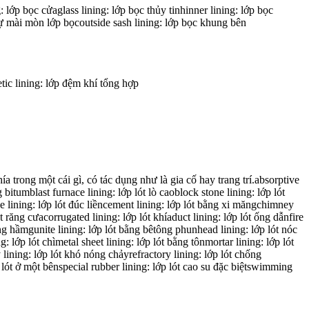
 lớp bọc cửaglass lining: lớp bọc thủy tinhinner lining: lớp bọc
sự mài mòn lớp bọcoutside sash lining: lớp bọc khung bên
tic lining: lớp đệm khí tổng hợp
ía trong một cái gì, có tác dụng như là gia cố hay trang trí.absorptive
 bitumblast furnace lining: lớp lót lò caoblock stone lining: lớp lót
ce lining: lớp lót đúc liềncement lining: lớp lót bằng xi măngchimney
t răng cưacorrugated lining: lớp lót khíaduct lining: lớp lót ống dẫnfire
ường hầmgunite lining: lớp lót bằng bêtông phunhead lining: lớp lót nóc
ng: lớp lót chìmetal sheet lining: lớp lót bằng tônmortar lining: lớp lót
y lining: lớp lót khó nóng chảyrefractory lining: lớp lót chống
lớp lót ở một bênspecial rubber lining: lớp lót cao su đặc biệtswimming