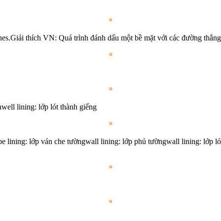
nes.Giải thích VN: Quá trình đánh dấu một bề mặt với các đường thẳng
nwell lining: lớp lót thành giếng
e lining: lớp ván che tườngwall lining: lớp phủ tườngwall lining: lớp ló