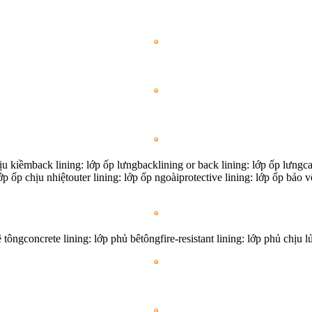
hịu kiềmback lining: lớp ốp lưngbacklining or back lining: lớp ốp lưngca
 lớp ốp chịu nhiệtouter lining: lớp ốp ngoàiprotective lining: lớp ốp bảo
ôngconcrete lining: lớp phủ bêtôngfire-resistant lining: lớp phủ chịu l