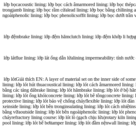
lớp bọcacoustic lining: lớp bọc cách âmarmored lining: lớp bọc thépcap
trongjamb lining: lớp bọc rầm cửalead lining: lớp bọc bằng chìlining
ngoàiphenolic lining: lớp bọc phenolicsoffit lining: lớp bọc dưới trần 
lớp đệmbrake lining: lớp đệm hãmclutch lining: lớp đệm khớp li hợpgla
lớp látflue lining: lớp lát ống dẫn lửalining impermeability: tính nước 
lớp lótGiải thích EN: A layer of material set on the inner side of some
lining: lớp lót hút thuacoustical lining: lớp lót cách âmarmored lining: 
bằng các tảng đábrake lining: lớp lót hãmbrake lining: lớp lót ở bộ hã
lining: lớp lót ống khóiconcrete lining: lớp lót bê tôngconcrete lining:
protective lining: lớp lót bảo vệ chống cháyflexible lining: lớp lót đà
xeinside lining: lớp lót bên tronginsulating lining: lớp lót cách nhiệtins
bằng vữaoutside lining: lớp lót bên ngoàiphenolic lining: lớp lót phenol
cháyrefractory lining course: lớp lót lò (gạch chịu lửa)rotary kiln lini
pool lining: lớp lót bể bơitamper lining: lớp lót đầm nệnwall lining: l