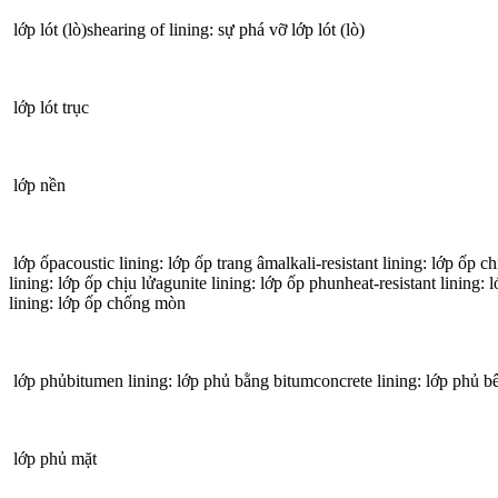
lớp lót (lò)shearing of lining: sự phá vỡ lớp lót (lò)
lớp lót trục
lớp nền
lớp ốpacoustic lining: lớp ốp trang âmalkali-resistant lining: lớp ốp c
lining: lớp ốp chịu lửagunite lining: lớp ốp phunheat-resistant lining:
lining: lớp ốp chống mòn
lớp phủbitumen lining: lớp phủ bằng bitumconcrete lining: lớp phủ bê t
lớp phủ mặt