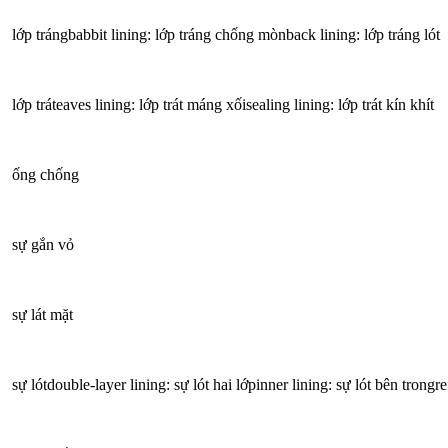
lớp trángbabbit lining: lớp tráng chống mònback lining: lớp tráng lót
lớp tráteaves lining: lớp trát máng xốisealing lining: lớp trát kín khít
ống chống
sự gắn vỏ
sự lát mặt
sự lótdouble-layer lining: sự lót hai lớpinner lining: sự lót bên trongre