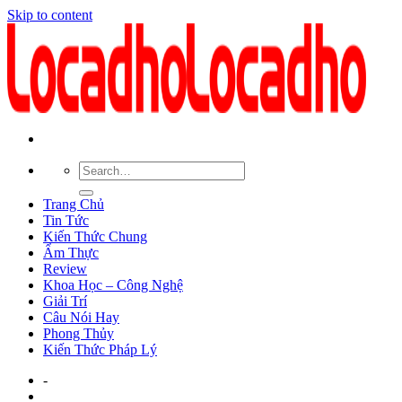
Skip to content
Trang Chủ
Tin Tức
Kiến Thức Chung
Ẩm Thực
Review
Khoa Học – Công Nghệ
Giải Trí
Câu Nói Hay
Phong Thủy
Kiến Thức Pháp Lý
-