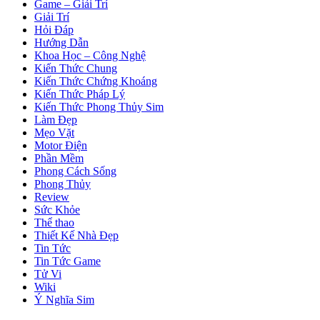
Game – Giải Trí
Giải Trí
Hỏi Đáp
Hướng Dẫn
Khoa Học – Công Nghệ
Kiến Thức Chung
Kiến Thức Chứng Khoáng
Kiến Thức Pháp Lý
Kiến Thức Phong Thủy Sim
Làm Đẹp
Mẹo Vặt
Motor Điện
Phần Mềm
Phong Cách Sống
Phong Thủy
Review
Sức Khỏe
Thể thao
Thiết Kế Nhà Đẹp
Tin Tức
Tin Tức Game
Tử Vi
Wiki
Ý Nghĩa Sim