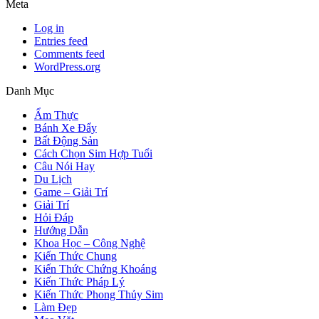
Meta
Log in
Entries feed
Comments feed
WordPress.org
Danh Mục
Ẩm Thực
Bánh Xe Đẩy
Bất Động Sản
Cách Chọn Sim Hợp Tuổi
Câu Nói Hay
Du Lịch
Game – Giải Trí
Giải Trí
Hỏi Đáp
Hướng Dẫn
Khoa Học – Công Nghệ
Kiến Thức Chung
Kiến Thức Chứng Khoáng
Kiến Thức Pháp Lý
Kiến Thức Phong Thủy Sim
Làm Đẹp