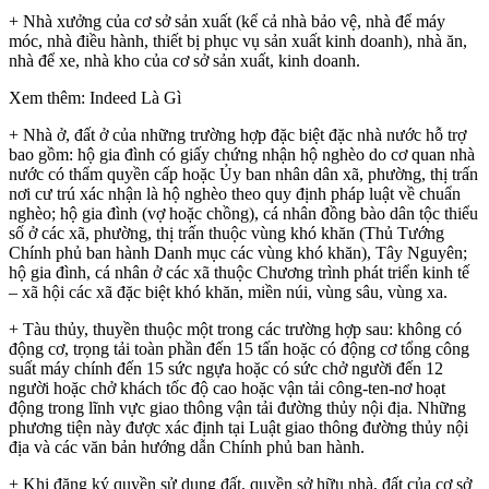
+ Nhà xưởng của cơ sở sản xuất (kể cả nhà bảo vệ, nhà để máy
móc, nhà điều hành, thiết bị phục vụ sản xuất kinh doanh), nhà ăn,
nhà để xe, nhà kho của cơ sở sản xuất, kinh doanh.
Xem thêm: Indeed Là Gì
+ Nhà ở, đất ở của những trường hợp đặc biệt đặc nhà nước hỗ trợ
bao gồm: hộ gia đình có giấy chứng nhận hộ nghèo do cơ quan nhà
nước có thẩm quyền cấp hoặc Ủy ban nhân dân xã, phường, thị trấn
nơi cư trú xác nhận là hộ nghèo theo quy định pháp luật về chuẩn
nghèo; hộ gia đình (vợ hoặc chồng), cá nhân đồng bào dân tộc thiểu
số ở các xã, phường, thị trấn thuộc vùng khó khăn (Thủ Tướng
Chính phủ ban hành Danh mục các vùng khó khăn), Tây Nguyên;
hộ gia đình, cá nhân ở các xã thuộc Chương trình phát triển kinh tế
– xã hội các xã đặc biệt khó khăn, miền núi, vùng sâu, vùng xa.
+ Tàu thủy, thuyền thuộc một trong các trường hợp sau: không có
động cơ, trọng tải toàn phần đến 15 tấn hoặc có động cơ tổng công
suất máy chính đến 15 sức ngựa hoặc có sức chở người đến 12
người hoặc chở khách tốc độ cao hoặc vận tải công-ten-nơ hoạt
động trong lĩnh vực giao thông vận tải đường thủy nội địa. Những
phương tiện này được xác định tại Luật giao thông đường thủy nội
địa và các văn bản hướng dẫn Chính phủ ban hành.
+ Khi đăng ký quyền sử dụng đất, quyền sở hữu nhà, đất của cơ sở