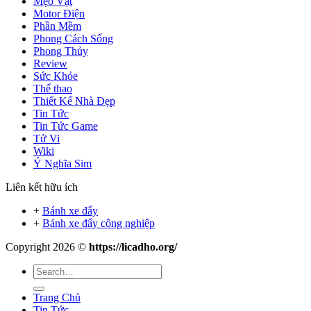
Mẹo Vặt
Motor Điện
Phần Mềm
Phong Cách Sống
Phong Thủy
Review
Sức Khỏe
Thể thao
Thiết Kế Nhà Đẹp
Tin Tức
Tin Tức Game
Tử Vi
Wiki
Ý Nghĩa Sim
Liên kết hữu ích
+
Bánh xe đẩy
+
Bánh xe đẩy công nghiệp
Copyright 2026 ©
https://licadho.org/
Trang Chủ
Tin Tức