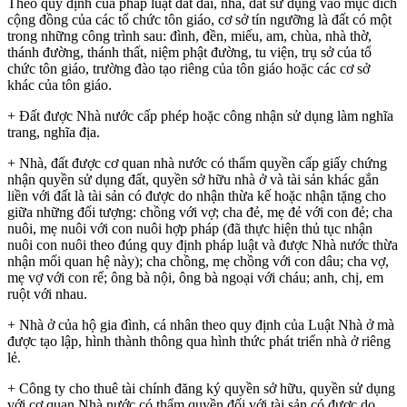
Theo quy định của pháp luật đất đai, nhà, đất sử dụng vào mục đích
cộng đồng của các tổ chức tôn giáo, cơ sở tín ngưỡng là đất có một
trong những công trình sau: đình, đền, miếu, am, chùa, nhà thờ,
thánh đường, thánh thất, niệm phật đường, tu viện, trụ sở của tổ
chức tôn giáo, trường đào tạo riêng của tôn giáo hoặc các cơ sở
khác của tôn giáo.
+ Đất được Nhà nước cấp phép hoặc công nhận sử dụng làm nghĩa
trang, nghĩa địa.
+ Nhà, đất được cơ quan nhà nước có thẩm quyền cấp giấy chứng
nhận quyền sử dụng đất, quyền sở hữu nhà ở và tài sản khác gắn
liền với đất là tài sản có được do nhận thừa kế hoặc nhận tặng cho
giữa những đối tượng: chồng với vợ; cha đẻ, mẹ đẻ với con đẻ; cha
nuôi, mẹ nuôi với con nuôi hợp pháp (đã thực hiện thủ tục nhận
nuôi con nuôi theo đúng quy định pháp luật và được Nhà nước thừa
nhận mối quan hệ này); cha chồng, mẹ chồng với con dâu; cha vợ,
mẹ vợ với con rể; ông bà nội, ông bà ngoại với cháu; anh, chị, em
ruột với nhau.
+ Nhà ở của hộ gia đình, cá nhân theo quy định của Luật Nhà ở mà
được tạo lập, hình thành thông qua hình thức phát triển nhà ở riêng
lẻ.
+ Công ty cho thuê tài chính đăng ký quyền sở hữu, quyền sử dụng
với cơ quan Nhà nước có thẩm quyền đối với tài sản có được do