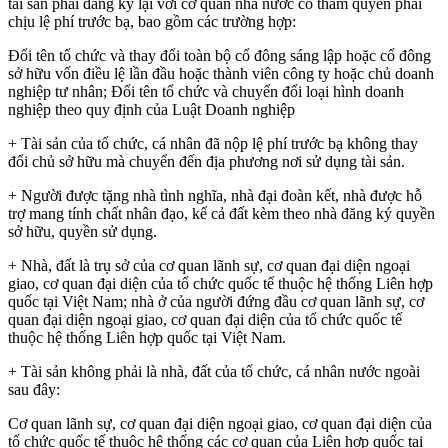
tài sản phải đăng ký lại với cơ quan nhà nước có thẩm quyền phải
chịu lệ phí trước bạ, bao gồm các trường hợp:
Đổi tên tổ chức và thay đổi toàn bộ cổ đông sáng lập hoặc cổ đông
sở hữu vốn điều lệ lần đầu hoặc thành viên công ty hoặc chủ doanh
nghiệp tư nhân; Đổi tên tổ chức và chuyển đổi loại hình doanh
nghiệp theo quy định của Luật Doanh nghiệp
+ Tài sản của tổ chức, cá nhân đã nộp lệ phí trước bạ không thay
đổi chủ sở hữu mà chuyển đến địa phương nơi sử dụng tài sản.
+ Người được tặng nhà tình nghĩa, nhà đại đoàn kết, nhà được hỗ
trợ mang tính chất nhân đạo, kể cả đất kèm theo nhà đăng ký quyền
sở hữu, quyền sử dụng.
+ Nhà, đất là trụ sở của cơ quan lãnh sự, cơ quan đại diện ngoại
giao, cơ quan đại diện của tổ chức quốc tế thuộc hệ thống Liên hợp
quốc tại Việt Nam; nhà ở của người đứng đầu cơ quan lãnh sự, cơ
quan đại diện ngoại giao, cơ quan đại diện của tổ chức quốc tế
thuộc hệ thống Liên hợp quốc tại Việt Nam.
+ Tài sản không phải là nhà, đất của tổ chức, cá nhân nước ngoài
sau đây:
Cơ quan lãnh sự, cơ quan đại diện ngoại giao, cơ quan đại diện của
tổ chức quốc tế thuộc hệ thống các cơ quan của Liên hợp quốc tại