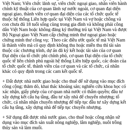
Việt Nam; Viên chức lãnh sự, viên chức ngoại giao, nhân viên hành
chính kỹ thuật của cơ quan lãnh sự nước ngoài, cơ quan đại diện
ngoại giao, thành viên cơ quan đại diện của các tổ chức quốc tế
thuộc hệ thống Liên hợp quốc tại Việt Nam và vợ hoặc chồng và
con chưa đủ 18 tuổi sống cùng trong gia đình và không phải công
dân Việt Nam hoặc không đăng ký thường trú tại Việt Nam và được
Bộ Ngoại giao Việt Nam cấp chứng minh thư ngoại giao hoặc
chứng minh thư công vụ; Theo các điều ước quốc tế mà Việt Nam
là thành viên mà có quy định không thu hoặc miễn thu thì tài sản
thuộc các chương trình, dự án đã ký kết hoặc tài sản của cơ quan
Đại diện của tổ chức phi chính phủ, cơ quan Đại diện của tổ chức
quốc tế liên chính phủ ngoài hệ thống Liên hiệp quốc, các đoàn của
tổ chức quốc tế, thành viên của cơ quan và các tổ chức, cá nhân
khác có quy định trong các cam kết quốc tế.
+ Đất được nhà nước giao hoặc cho thuê để sử dụng vào mục đích
công cộng; thăm dò, khai thác khoáng sản; nghiên cứu khoa học có
xác nhận, giấy phép của cơ quan nhà nước có thẩm quyền; đầu tư
xây dựng kết cấu hạ tầng, đầu tư xây nhà để chuyển nhượng; tổ
chức, cá nhân nhận chuyển nhượng để tiếp tục đầu tư xây dựng kết
cấu hạ tầng, xây dựng nhà để tiếp tục chuyển nhượng.
+ Sử dụng đất được nhà nước giao, cho thuê hoặc công nhận sử
dụng vào mục đích sản xuất nông nghiệp, lâm nghiệp, nuôi trồng
thủy sản và làm muối.