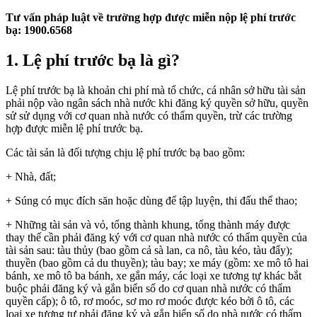
Tư vấn pháp luật về trường hợp được miễn nộp lệ phí trước
bạ: 1900.6568
1. Lệ phí trước bạ là gì?
Lệ phí trước bạ là khoản chi phí mà tổ chức, cá nhân sở hữu tài sản
phải nộp vào ngân sách nhà nước khi đăng ký quyền sở hữu, quyền
sử sử dụng với cơ quan nhà nước có thẩm quyền, trừ các trường
hợp được miễn lệ phí trước bạ.
Các tài sản là đối tượng chịu lệ phí trước bạ bao gồm:
+ Nhà, đất;
+ Súng có mục đích săn hoặc dùng để tập luyện, thi đấu thể thao;
+ Những tài sản và vỏ, tổng thành khung, tổng thành máy được
thay thế cần phải đăng ký với cơ quan nhà nước có thẩm quyền của
tài sản sau: tàu thủy (bao gồm cả sà lan, ca nô, tàu kéo, tàu đẩy);
thuyền (bao gồm cả du thuyền); tàu bay; xe máy (gồm: xe mô tô hai
bánh, xe mô tô ba bánh, xe gắn máy, các loại xe tương tự khác bắt
buộc phải đăng ký và gắn biển số do cơ quan nhà nước có thẩm
quyền cấp); ô tô, rơ moóc, sơ mo rơ moóc được kéo bởi ô tô, các
loại xe tương tự phải đăng ký và gắn biển số do nhà nước có thẩm