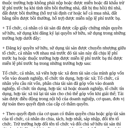
thuộc trường hợp không phải nộp hoặc được miễn hoặc đã khấu trừ
lệ phí trước bạ khi tính tiền bồi thường nhà, đất bị thu hồi) thì nhà,
đất được bồi thường (hỗ trợ tái định cư hoặc kể cả mua nhà, đất
bằng tiền được bồi thường, hỗ trợ) được miễn nộp lệ phí trước bạ.
+ Tổ chức, cá nhân có tài sản đã được cấp giấy chứng nhận quyền
sở hữu, sử dụng khi đăng ký lại quyền sở hữu, sử dụng trong những
trường hợp dưới đây:
+ Đăng ký quyền sở hữu, sử dụng tài sản được chuyển nhượng giữa
tổ chức, cá nhân với nhau mà trước đó tài sản này đã chịu lệ phí
trước bạ hoặc thuộc trường hợp được miễn lệ phí trước bạ thì được
miễn lệ phí trước bạ trong những trường hợp sau:
Tổ chức, cá nhân, xã viên hợp tác xã đem tài sản của mình góp vốn
vốn vào doanh nghiệp, tổ chức tín dụng, hợp tác xã; Tổ chức, cá
nhân yêu cầu rút vốn, phân chia tài sản đã góp vốn vào doanh
nghiệp, tổ chức tín dụng, hợp tác xã hoặc doanh nghiệp, tổ chức tín
dụng, hợp tác xã trả lại tài sản cho chủ thể góp vốn khi giải thể; Tài
sản được điều động trong nội bộ của doanh nghiệp, cơ quan, đơn vị
dự toán theo quyết định của cấp có thẩm quyền.
+ Theo quyết định của cơ quan có thẩm quyền chia hoặc góp tài sản
của tổ chức, cá nhân do chia, tách, hợp nhất, sáp nhập, đổi tên tổ
chức. Trừ trường hợp đổi tên tổ chức và đổi chủ sở hữu tài sản thì