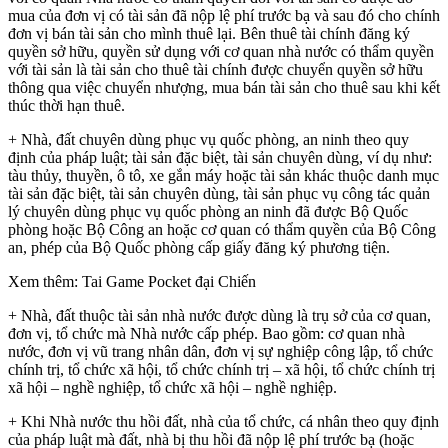
mua của đơn vị có tài sản đã nộp lệ phí trước bạ và sau đó cho chính
đơn vị bán tài sản cho mình thuê lại. Bên thuê tài chính đăng ký
quyền sở hữu, quyền sử dụng với cơ quan nhà nước có thẩm quyền
với tài sản là tài sản cho thuê tài chính được chuyển quyền sở hữu
thông qua việc chuyển nhượng, mua bán tài sản cho thuê sau khi kết
thúc thời hạn thuê.
+ Nhà, đất chuyên dùng phục vụ quốc phòng, an ninh theo quy
định của pháp luật; tài sản đặc biệt, tài sản chuyên dùng, ví dụ như:
tàu thủy, thuyền, ô tô, xe gắn máy hoặc tài sản khác thuộc danh mục
tài sản đặc biệt, tài sản chuyên dùng, tài sản phục vụ công tác quản
lý chuyên dùng phục vụ quốc phòng an ninh đã được Bộ Quốc
phòng hoặc Bộ Công an hoặc cơ quan có thẩm quyền của Bộ Công
an, phép của Bộ Quốc phòng cấp giấy đăng ký phương tiện.
Xem thêm: Tai Game Pocket đại Chiến
+ Nhà, đất thuộc tài sản nhà nước được dùng là trụ sở của cơ quan,
đơn vị, tổ chức mà Nhà nước cấp phép. Bao gồm: cơ quan nhà
nước, đơn vị vũ trang nhân dân, đơn vị sự nghiệp công lập, tổ chức
chính trị, tổ chức xã hội, tổ chức chính trị – xã hội, tổ chức chính trị
xã hội – nghề nghiệp, tổ chức xã hội – nghề nghiệp.
+ Khi Nhà nước thu hồi đất, nhà của tổ chức, cá nhân theo quy định
của pháp luật mà đất, nhà bị thu hồi đã nộp lệ phí trước bạ (hoặc