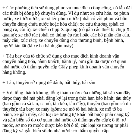
+ Các phương tiện sử dụng phục vụ mục đích công cộng, có lắp đặt
các thiết bị đồng bộ chuyên dùng. Ví dụ như: xe cứu hỏa, xe phun
nước, xe tưới nước, xe xi téc phun nước (phải có vòi phun và bồn
chuyên dùng chứa nước hoặc hóa chất); xe cứu thương (phải có
băng ca, còi ủ); xe chiếu chụp X-quang (có gắn các thiết bị chụp X-
quang); xe chở rác (phải có thùng ép rác hoặc các bộ phận cần cẩu,
máy cẩu, xúc rác); xe chuyên dùng cho thương binh, bệnh binh,
người tàn tật (là xe ba bánh gắn máy).
+ Tàu bay của tổ chức sử dụng cho mục đích kinh doanh vận
chuyển hàng hóa, hành khách, hành lý, bưu gửi đã được cơ quan
nhà nước có thẩm quyền cấp Giấy phép kinh doanh vận chuyển
hàng không.
+ Tàu, thuyền sử dụng để đánh, bắt thủy, hải sản
+ Vỏ, tổng thành khung, tổng thành máy của những tài sản sau đây
được thay thế mà phải đăng ký lại trong thời hạn bảo hành: tàu thủy
(bao gồm cả sà lan, ca nô, tàu kéo, tàu đẩy); thuyền (bao gồm cả du
thuyền); tàu bay; xe máy (gồm: xe mô tô hai bánh, xe mô tô ba
bánh, xe gắn máy, các loại xe tương tự khác bắt buộc phải đăng ký
và gắn biển số do cơ quan nhà nước có thẩm quyền cấp); ô tô, rơ
moóc, sơ mo rơ moóc được kéo bởi ô tô, các loại xe tương tự phải
đăng ký và gắn biển số do nhà nước có thẩm quyền cấp.