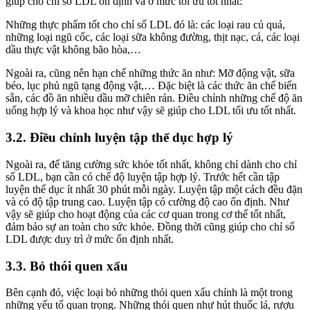
giúp cho chỉ số LDL ổn định và ở mức tối ưu tốt nhất:
Những thực phẩm tốt cho chỉ số LDL đó là: các loại rau củ quả,
những loại ngũ cốc, các loại sữa không đường, thịt nạc, cá, các loại
dầu thực vật không bão hòa,…
Ngoài ra, cũng nên hạn chế những thức ăn như: Mỡ động vật, sữa
béo, lục phủ ngũ tạng động vật,… Đặc biệt là các thức ăn chế biến
sẵn, các đồ ăn nhiều dầu mỡ chiên rán. Điều chỉnh những chế độ ăn
uống hợp lý và khoa học như vậy sẽ giúp cho LDL tối ưu tốt nhất.
3.2. Điều chỉnh luyện tập thể dục hợp lý
Ngoài ra, để tăng cường sức khỏe tốt nhất, không chỉ dành cho chỉ
số LDL, bạn cần có chế độ luyện tập hợp lý. Trước hết cần tập
luyện thể dục ít nhất 30 phút mỗi ngày. Luyện tập một cách đều đặn
và có độ tập trung cao. Luyện tập có cường độ cao ổn định. Như
vậy sẽ giúp cho hoạt động của các cơ quan trong cơ thể tốt nhất,
đảm bảo sự an toàn cho sức khỏe. Đồng thời cũng giúp cho chỉ số
LDL được duy trì ở mức ổn định nhất.
3.3. Bỏ thói quen xấu
Bên cạnh đó, việc loại bỏ những thói quen xấu chính là một trong
những yếu tố quan trọng. Những thói quen như hút thuốc lá, rượu