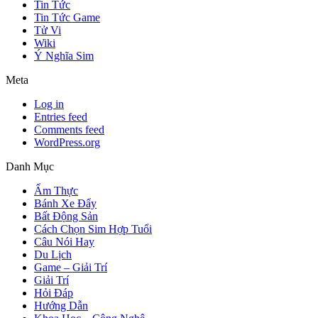
Tin Tức
Tin Tức Game
Tử Vi
Wiki
Ý Nghĩa Sim
Meta
Log in
Entries feed
Comments feed
WordPress.org
Danh Mục
Ẩm Thực
Bánh Xe Đẩy
Bất Động Sản
Cách Chọn Sim Hợp Tuổi
Câu Nói Hay
Du Lịch
Game – Giải Trí
Giải Trí
Hỏi Đáp
Hướng Dẫn