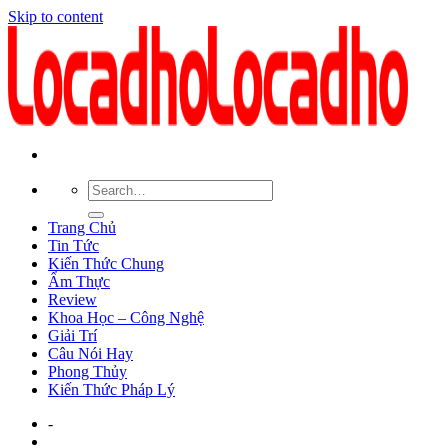
Skip to content
Trang Chủ
Tin Tức
Kiến Thức Chung
Ẩm Thực
Review
Khoa Học – Công Nghệ
Giải Trí
Câu Nói Hay
Phong Thủy
Kiến Thức Pháp Lý
-