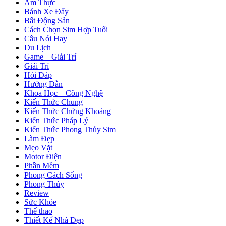
Ẩm Thực
Bánh Xe Đẩy
Bất Động Sản
Cách Chọn Sim Hợp Tuổi
Câu Nói Hay
Du Lịch
Game – Giải Trí
Giải Trí
Hỏi Đáp
Hướng Dẫn
Khoa Học – Công Nghệ
Kiến Thức Chung
Kiến Thức Chứng Khoáng
Kiến Thức Pháp Lý
Kiến Thức Phong Thủy Sim
Làm Đẹp
Mẹo Vặt
Motor Điện
Phần Mềm
Phong Cách Sống
Phong Thủy
Review
Sức Khỏe
Thể thao
Thiết Kế Nhà Đẹp