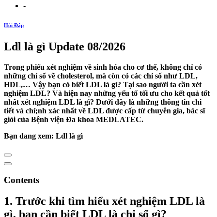
-
Hỏi Đáp
Ldl là gì Update 08/2026
Trong phiếu xét nghiệm về sinh hóa cho cơ thể, không chỉ có
những chỉ số về cholesterol, mà còn có các chỉ số như LDL,
HDL,… Vậy bạn có biết LDL là gì? Tại sao người ta cần xét
nghiệm LDL? Và hiện nay những yếu tố tối ưu cho kết quả tốt
nhất xét nghiệm LDL là gì? Dưới đây là những thông tin chi
tiết và chí;nh xác nhất về LDL được cấp từ chuyên gia, bác sĩ
giỏi của Bệnh viện Đa khoa MEDLATEC.
Bạn đang xem: Ldl là gì
Contents
1. Trước khi tìm hiểu xét nghiệm LDL là
gì, bạn cần biết LDL là chỉ số gì?