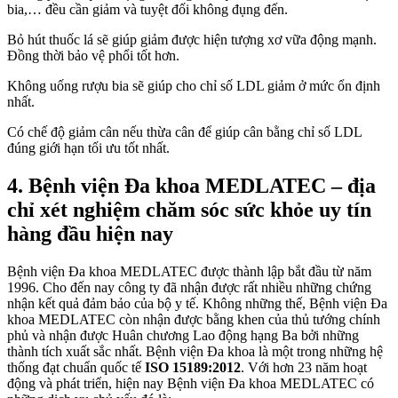
bia,… đều cần giảm và tuyệt đối không đụng đến.
Bỏ hút thuốc lá sẽ giúp giảm được hiện tượng xơ vữa động mạnh.
Đồng thời bảo vệ phổi tốt hơn.
Không uống rượu bia sẽ giúp cho chỉ số LDL giảm ở mức ổn định
nhất.
Có chế độ giảm cân nếu thừa cân để giúp cân bằng chỉ số LDL
đúng giới hạn tối ưu tốt nhất.
4. Bệnh viện Đa khoa MEDLATEC – địa
chỉ xét nghiệm chăm sóc sức khỏe uy tín
hàng đầu hiện nay
Bệnh viện Đa khoa MEDLATEC được thành lập bắt đầu từ năm
1996. Cho đến nay công ty đã nhận được rất nhiều những chứng
nhận kết quả đảm bảo của bộ y tế. Không những thế, Bệnh viện Đa
khoa MEDLATEC còn nhận được bằng khen của thủ tướng chính
phủ và nhận được Huân chương Lao động hạng Ba bởi những
thành tích xuất sắc nhất. Bệnh viện Đa khoa là một trong những hệ
thống đạt chuẩn quốc tế
ISO 15189:2012
. Với hơn 23 năm hoạt
động và phát triển, hiện nay Bệnh viện Đa khoa MEDLATEC có