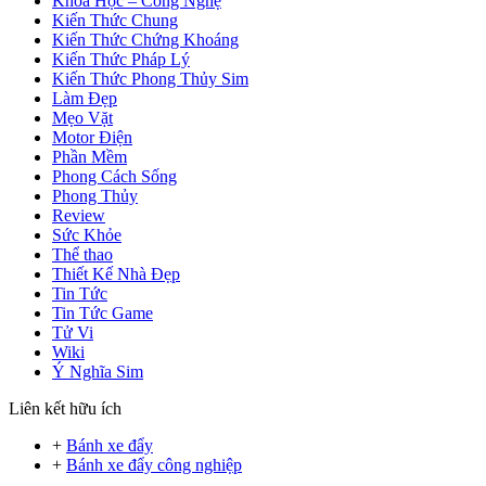
Khoa Học – Công Nghệ
Kiến Thức Chung
Kiến Thức Chứng Khoáng
Kiến Thức Pháp Lý
Kiến Thức Phong Thủy Sim
Làm Đẹp
Mẹo Vặt
Motor Điện
Phần Mềm
Phong Cách Sống
Phong Thủy
Review
Sức Khỏe
Thể thao
Thiết Kế Nhà Đẹp
Tin Tức
Tin Tức Game
Tử Vi
Wiki
Ý Nghĩa Sim
Liên kết hữu ích
+
Bánh xe đẩy
+
Bánh xe đẩy công nghiệp