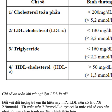
Chỉ số an toàn khi xét nghiệm LDL là gì?
Đối với đối tượng trẻ em thì hiện nay mức LDL nên có là dưới
2.9mmol/L. Từ mức trên 3.3mmol/L được coi là mức chỉ số cao cần
phải có biện pháp tránh và điều chỉnh thấp hơn.