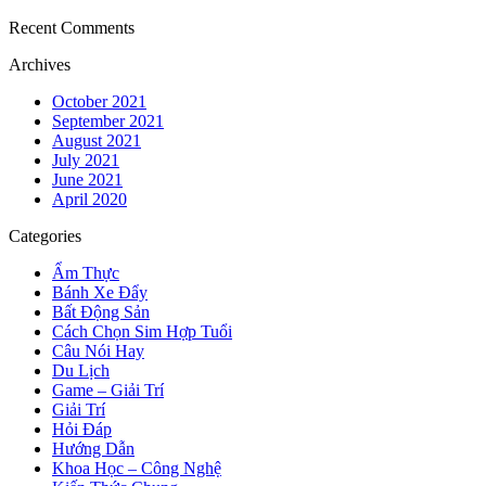
Recent Comments
Archives
October 2021
September 2021
August 2021
July 2021
June 2021
April 2020
Categories
Ẩm Thực
Bánh Xe Đẩy
Bất Động Sản
Cách Chọn Sim Hợp Tuổi
Câu Nói Hay
Du Lịch
Game – Giải Trí
Giải Trí
Hỏi Đáp
Hướng Dẫn
Khoa Học – Công Nghệ