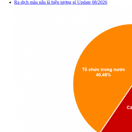
Ra dịch màu nâu là hiện tượng gì Update 08/2026