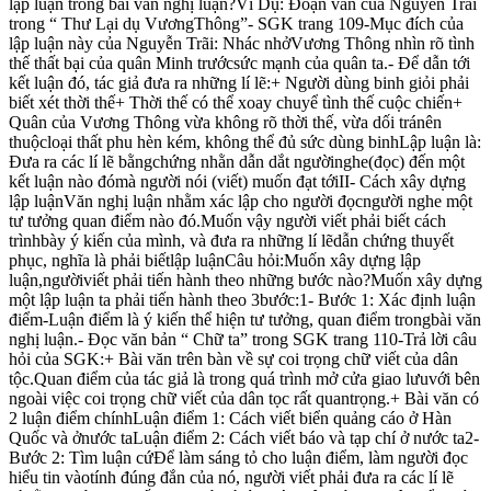
lập luận trong bài văn nghị luận?Ví Dụ: Đoạn văn của Nguyễn Trãi
trong “ Thư Lại dụ VươngThông”- SGK trang 109-Mục đích của
lập luận này của Nguyễn Trãi: Nhác nhởVương Thông nhìn rõ tình
thế thất bại của quân Minh trướcsức mạnh của quân ta.- Để dẫn tới
kết luận đó, tác giả đưa ra những lí lẽ:+ Người dùng binh giỏi phải
biết xét thời thế+ Thời thế có thể xoay chuyể tình thế cuộc chiến+
Quân của Vương Thông vừa không rõ thời thế, vừa dối tránên
thuộcloại thất phu hèn kém, không thể đủ sức dùng binhLập luận là:
Đưa ra các lí lẽ bằngchứng nhằn dẫn dắt ngườinghe(đọc) đến một
kết luận nào đómà người nói (viết) muốn đạt tớiII- Cách xây dựng
lập luậnVăn nghị luận nhằm xác lập cho người đọcngười nghe một
tư tưởng quan điểm nào đó.Muốn vậy người viết phải biết cách
trìnhbày ý kiến của mình, và đưa ra những lí lẽdẫn chứng thuyết
phục, nghĩa là phải biếtlập luậnCâu hỏi:Muốn xây dựng lập
luận,ngườiviết phải tiến hành theo những bước nào?Muốn xây dựng
một lập luận ta phải tiến hành theo 3bước:1- Bước 1: Xác định luận
điểm-Luận điểm là ý kiến thể hiện tư tưởng, quan điểm trongbài văn
nghị luận.- Đọc văn bản “ Chữ ta” trong SGK trang 110-Trả lời câu
hỏi của SGK:+ Bài văn trên bàn về sự coi trọng chữ viết của dân
tộc.Quan điểm của tác giả là trong quá trình mở cửa giao lưuvới bên
ngoài việc coi trọng chữ viết của dân tọc rất quantrọng.+ Bài văn có
2 luận điểm chínhLuận điểm 1: Cách viết biển quảng cáo ở Hàn
Quốc và ởnước taLuận điểm 2: Cách viết báo và tạp chí ở nước ta2-
Bước 2: Tìm luận cứĐể làm sáng tỏ cho luận điểm, làm người đọc
hiểu tin vàotính đúng đắn của nó, người viết phải đưa ra các lí lẽ