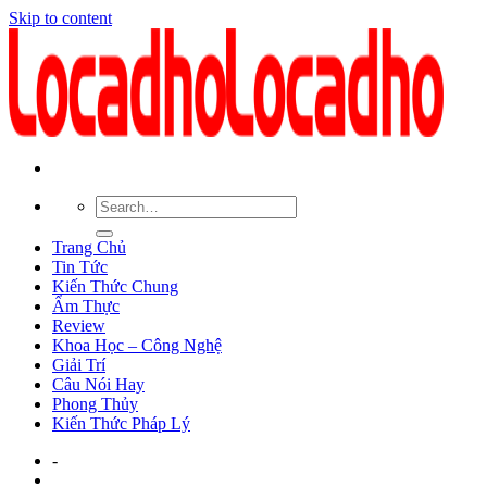
Skip to content
Trang Chủ
Tin Tức
Kiến Thức Chung
Ẩm Thực
Review
Khoa Học – Công Nghệ
Giải Trí
Câu Nói Hay
Phong Thủy
Kiến Thức Pháp Lý
-