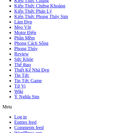
Kiến Thức Chung
Kiến Thức Chứng Khoáng
Kiến Thức Pháp Lý
Kiến Thức Phong Thủy Sim
Làm Đẹp
Mẹo Vặt
Motor Điện
Phần Mềm
Phong Cách Sống
Phong Thủy
Review
Sức Khỏe
Thể thao
Thiết Kế Nhà Đẹp
Tin Tức
Tin Tức Game
Tử Vi
Wiki
Ý Nghĩa Sim
Meta
Log in
Entries feed
Comments feed
WordPress.org