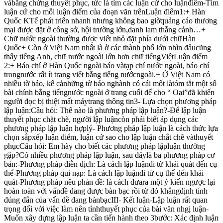
vàbằng chứng thuyết phục, tức là tìm các luận cứ cho luậnđiểm-Tìm
luận cứ cho mỗi luận điểm của đoạn văn trênLuận điểm1:+ Hàn
Quốc KTế phát triển nhanh nhưng không bao giờquảng cáo thương
mại được đặt ở công sở, hội trường lớn,danh lam thắng cảnh…+
Chữ nước ngoài thường được viết nhỏ đặt phía dưới chữHàn
Quốc+ Còn ở Việt Nam nhất là ở các thành phố lớn nhìn đâucũng
thấy tiếng Anh, chữ nước ngoài lớn hơn chữ tiếngViệtLuận điểm
2:+ Báo chí ở Hàn Quốc ngoài báo vàtạp chí nước ngoài, báo chí
trongnước rất ít trang viết bằng tiếng nướcngoài.+ Ở Việt Nam có
nhiều tờ báo, kể cảnhững tờ báo nghành có cái mốt làtóm tắt một số
bài chính bằng tiếngnước ngoài ở trang cuối để cho “ Oai”đã khiến
người đọc bị thiệt mất máytrang thông tin3- Lựa chọn phương pháp
lập luận:Câu hỏi: Thế nào là phương pháp lập luận?-Để lập luận
thuyết phục chặt chẽ, người lập luậncòn phải biết áp dụng các
phương pháp lập luận hợplý- Phương pháp lập luận là cách thức lựa
chọn sắpxếp luận điểm, luận cứ sao cho lập luận chắt chẽ vàthuyết
phụcCâu hỏi: Em hãy cho biết các phương pháp lậpluận thường
gặp?Có nhiều phương pháp lập luận, sau đâylà ba phương pháp cơ
bản:-Phương pháp diễn dịch: Là cách lập luậnđi từ khái quát đến cụ
thể-Phương pháp qui nạp: Là cách lập luậnđi từ cụ thể đến khái
quát-Phương pháp nêu phản đề: là cách đưara một ý kiến ngược lại
hoàn toàn với vấnđề đang được bàn bạc rồi từ đó khẳngđịnh tính
đúng đắn của vấn đề đang bànbạcIII- Kết luận-Lập luận rất quan
trọng đối với việc làm nên tínhthuyết phục của bài văn nhgị luận-
Muốn xây dựng lập luận ta cần tiến hành theo 3bước: Xác định luận