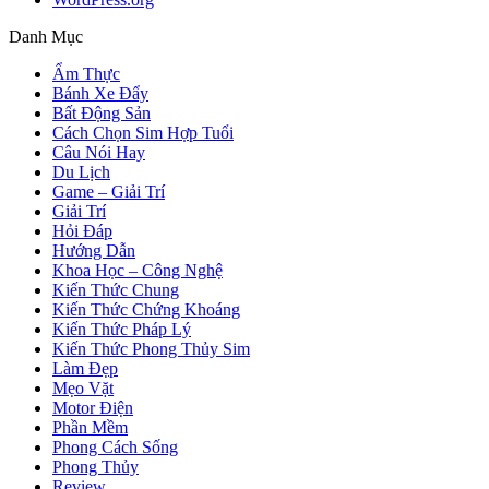
Danh Mục
Ẩm Thực
Bánh Xe Đẩy
Bất Động Sản
Cách Chọn Sim Hợp Tuổi
Câu Nói Hay
Du Lịch
Game – Giải Trí
Giải Trí
Hỏi Đáp
Hướng Dẫn
Khoa Học – Công Nghệ
Kiến Thức Chung
Kiến Thức Chứng Khoáng
Kiến Thức Pháp Lý
Kiến Thức Phong Thủy Sim
Làm Đẹp
Mẹo Vặt
Motor Điện
Phần Mềm
Phong Cách Sống
Phong Thủy
Review