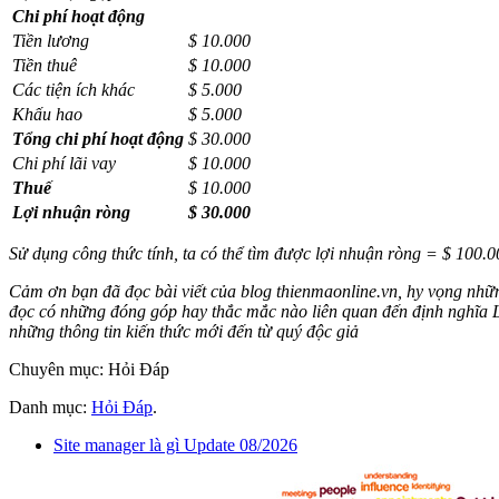
Chi phí hoạt động
Tiền lương
$ 10.000
Tiền thuê
$ 10.000
Các tiện ích khác
$ 5.000
Khấu hao
$ 5.000
Tổng chi phí hoạt động
$ 30.000
Chi phí lãi vay
$ 10.000
Thuế
$ 10.000
Lợi nhuận ròng
$ 30.000
Sử dụng công thức tính, ta có thể tìm được lợi nhuận ròng = $ 100.
Cảm ơn bạn đã đọc bài viết của blog thienmaonline.vn, hy vọng nhữn
đọc có những đóng góp hay thắc mắc nào liên quan đến định nghĩa Lợ
những thông tin kiến thức mới đến từ quý độc giả
Chuyên mục: Hỏi Đáp
Danh mục:
Hỏi Đáp
.
Site manager là gì Update 08/2026