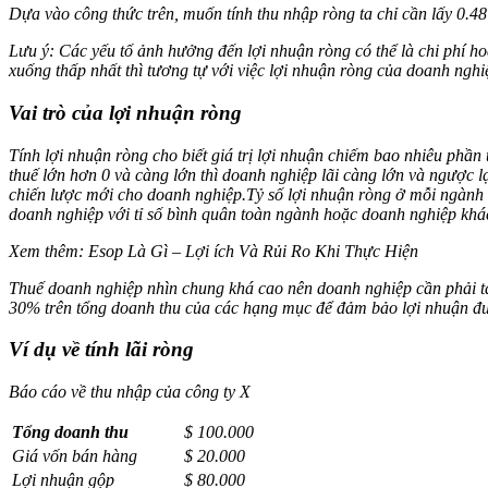
Dựa vào công thức trên, muốn tính thu nhập ròng ta chỉ cần lấy 0.4
Lưu ý: Các yếu tố ảnh hưởng đến lợi nhuận ròng có thể là chi phí 
xuống thấp nhất thì tương tự với việc lợi nhuận ròng của doanh nghi
Vai trò của lợi nhuận ròng
Tính lợi nhuận ròng cho biết giá trị lợi nhuận chiếm bao nhiêu phần
thuế lớn hơn 0 và càng lớn thì doanh nghiệp lãi càng lớn và ngược 
chiến lược mới cho doanh nghiệp.
Tỷ số lợi nhuận ròng ở mỗi ngành 
doanh nghiệp với tỉ số bình quân toàn ngành hoặc doanh nghiệp khá
Xem thêm: Esop Là Gì – Lợi ích Và Rủi Ro Khi Thực Hiện
Thuế doanh nghiệp nhìn chung khá cao nên doanh nghiệp cần phải tă
30% trên tổng doanh thu của các hạng mục để đảm bảo lợi nhuận đ
Ví dụ về tính lãi ròng
Báo cáo về thu nhập của công ty X
Tổng doanh thu
$ 100.000
Giá vốn bán hàng
$ 20.000
Lợi nhuận gộp
$ 80.000