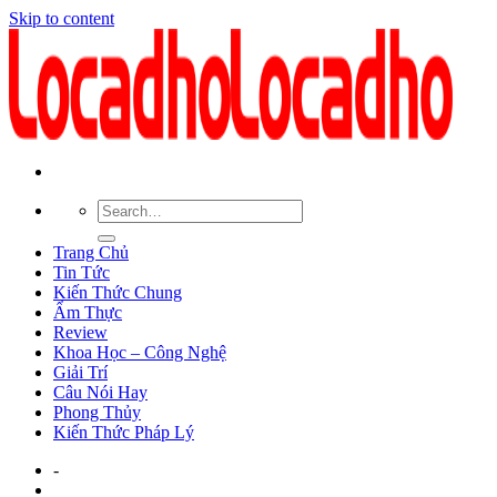
Skip to content
Trang Chủ
Tin Tức
Kiến Thức Chung
Ẩm Thực
Review
Khoa Học – Công Nghệ
Giải Trí
Câu Nói Hay
Phong Thủy
Kiến Thức Pháp Lý
-