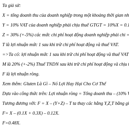
Ta giả sử:
X = tổng doanh thu của doanh nghiệp trong một khoảng thời gian nh
Y = 10% VAT của doanh nghiệp phải chịu thuế GTGT = 10%X = 0.
Z = 30% (+-5%) các mức chi phí hoạt động doanh nghiệp phải chi
T là lợi nhuận mức 1 sau khi trừ chi phí hoạt động và thuế VAT.
=>Ta có: lợi nhuận mức 1 sau khi trừ chi phí hoạt động và thuế V
M là 20% (+-2%) Thuế TNDN sau khi trừ chi phí hoạt động và chị
F là lợi nhuận ròng.
Xem thêm: Gluten Là Gì – Nó Lợi Hay Hại Cho Cơ Thể
Dựa vào công thức trên: Lợi nhuận ròng = Tổng doanh thu – (10%
Tương đương với: F = X – (Y+Z) – T ta thay các hằng Y,Z,T bằng giá
F= X – (0.1X + 0.3X) – 0.12X.
F=0.48X.