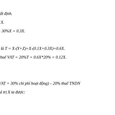
ất định.
1X.
 = 30%X = 0.3X.
AT là T = X-(Y+Z)=X-(0.1X+0.3X)=0.6X.
u thuế VAT = 20%T = 0.6X*20% = 0.12X.
 VAT + 30% chi phí hoạt động) – 20% thuế TNDN
 trị X ta được: