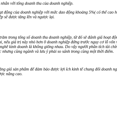
8 nhân với tổng doanh thu của doanh nghiệp.
hoạt động của doanh nghiệp với mức dao động khoảng 5%( có thể cao 
ệp sẽ được tăng lên và ngược lại.
 trăm trong tổng số doanh thu doanh nghiệp, từ đó sẽ đánh giá hoạt độ
lại, nếu giá trị này nhỏ hơn 0 doanh nghiệp đứng trước nguy cơ lỗ vốn
nghề kinh doanh là không giống nhau. Do vậy người phân tích tài chín
c nhưng cùng ngành và lưu ý phải so sánh trong cùng một thời điểm.
ng giá sản phẩm để đảm bảo được lợi ích kinh tế chung đối doanh ngh
ược nâng cao.