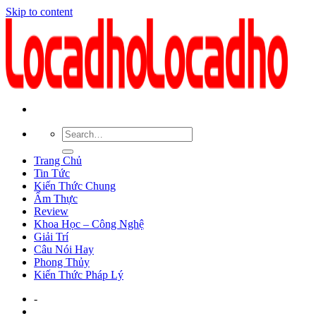
Skip to content
Trang Chủ
Tin Tức
Kiến Thức Chung
Ẩm Thực
Review
Khoa Học – Công Nghệ
Giải Trí
Câu Nói Hay
Phong Thủy
Kiến Thức Pháp Lý
-