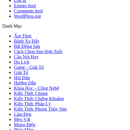
Log in
Entries feed
Comments feed
WordPress.org
Danh Mục
Ẩm Thực
Bánh Xe Đẩy
Bất Động Sản
Cách Chọn Sim Hợp Tuổi
Câu Nói Hay
Du Lịch
Game – Giải Trí
Giải Trí
Hỏi Đáp
Hướng Dẫn
Khoa Học – Công Nghệ
Kiến Thức Chung
Kiến Thức Chứng Khoáng
Kiến Thức Pháp Lý
Kiến Thức Phong Thủy Sim
Làm Đẹp
Mẹo Vặt
Motor Điện
Phần Mềm