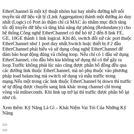
EtherChannel là một kỹ thuật nhóm hai hay nhiều đường kết nối
truyền tải dữ liệu vật lý (Link Aggregation) thành một đường ảo duy
nhất (Logic) có Port ảo thậm chí cả MAC ảo nhằm mục đích tăng
tốc độ truyền dữ liệu và tăng khả năng dự phòng (Redundancy) cho
hệ thống.Công nghệ EtherChannel có thể bó từ 2 đến 8 link FE,
GE, 10GE thành 1 link logical. Khi đó, switch đối xử các port thuộc
EtherChannel như 1 port duy nhất.Switch hoặc thiết bị ở 2 đầu
EtherChannel phải hiểu và sử dụng công nghệ EtherChannel để
đảm bảo hoạt động đúng và chống loop. Nếu chỉ có 1 đầu sử dụng
EtherChannel, còn đầu bên kia không sử dụng thì có thể gây ra
loop.Traffic không phải lúc nào cũng được phân bố đồng đều qua
các đường link thuộc EtherChannel, mà nó phụ thuộc vào phương
pháp load balancing mà switch sử dụng và mẫu traffic trong
mạng.Nếu một trong các link thuộc EtherChannel bị down thì traffic
sẽ tự động được chuyển sang link khác trong channel chỉ trong
vòng vài miliseconds. Khi link up trở lại thì traffic được phân bố lại
như cũ.
Xem thêm: Kỹ Năng Là Gì – Khái Niệm Vai Trò Của Những Kỹ
Năng