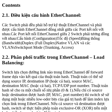
Contents
2.1. Điều kiện cấu hình EtherChannel:
Các Switch phải đều phải hỗ trợ kỹ thuật EtherChannel và phải
được cấu hình EtherChannel đồng nhất giữa các Port kết nối với
nhau.Các Port kết nối EtherChannel giữa 2 Switch phải tương đồng
với nhau:Cấu hình (Configuration)Tốc độ (Speed)Băng thông
(Bandwidth)Duplex (Full Duplex)Native VLAN và các
VLANsSwitchport Mode (Trunking, Access)
2.2. Phân phối traffic trong EtherChannel – Load
Balancing:
Switch lựa chọn đường link nào trong EtherChannel để forward
frame dựa vào kết quả của thuật toán hash. Thuật toán có thể sử
dụng source IP, destination IP (hoặc cả hai), source MAC,
destination MAC (hoặc cả hai), TCP/UDP port number. Thuật toán
hash sẽ cho ra một chuỗi số nhị phân (0 & 1).Nếu chỉ có source
hoặc destination được hash (IP, MAC, port number) thì switch sẽ sử
dụng một hoặc nhiều low-oder bits của giá trị hash để làm index lựa
chọn link trong EtherChannel. Nếu cả source và destination được
hash, switch sẽ thực hiện phép toán exclusive-OR (XOR) trên một