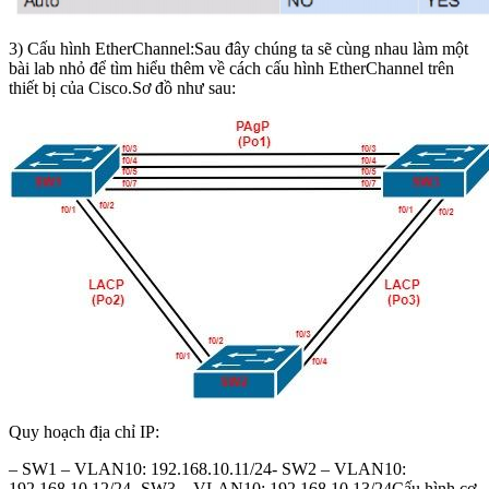
3) Cấu hình EtherChannel:Sau đây chúng ta sẽ cùng nhau làm một
bài lab nhỏ để tìm hiểu thêm về cách cấu hình EtherChannel trên
thiết bị của Cisco.Sơ đồ như sau:
Quy hoạch địa chỉ IP:
– SW1 – VLAN10: 192.168.10.11/24- SW2 – VLAN10:
192.168.10.12/24- SW3 – VLAN10: 192.168.10.13/24Cấu hình cơ