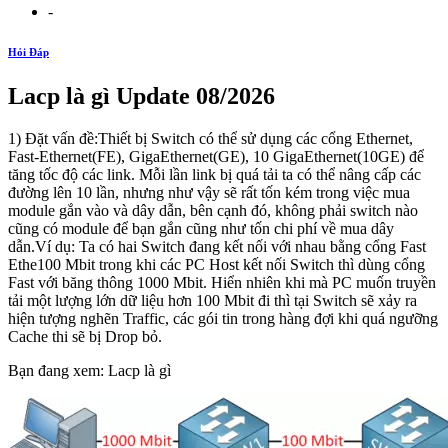
-
Hỏi Đáp
Lacp là gì Update 08/2026
1) Đặt vấn đề:Thiết bị Switch có thể sử dụng các cổng Ethernet,
Fast-Ethernet(FE), GigaEthernet(GE), 10 GigaEthernet(10GE) để
tăng tốc độ các link. Mỗi lần link bị quá tải ta có thể nâng cấp các
đường lên 10 lần, nhưng như vậy sẽ rất tốn kém trong việc mua
module gắn vào và dây dẫn, bên cạnh đó, không phải switch nào
cũng có module để bạn gắn cũng như tốn chi phí về mua dây
dẫn.Ví dụ: Ta có hai Switch đang kết nối với nhau bằng cổng Fast
Ethe100 Mbit trong khi các PC Host kết nối Switch thì dùng cổng
Fast với băng thông 1000 Mbit. Hiển nhiên khi mà PC muốn truyền
tải một lượng lớn dữ liệu hơn 100 Mbit đi thì tại Switch sẽ xảy ra
hiện tượng nghẽn Traffic, các gói tin trong hàng đợi khi quá ngưỡng
Cache thi sẽ bị Drop bỏ.
Bạn đang xem: Lacp là gì