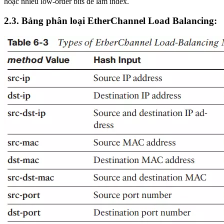
hoặc nhiều low-order bits để làm index.
2.3. Bảng phân loại EtherChannel Load Balancing: