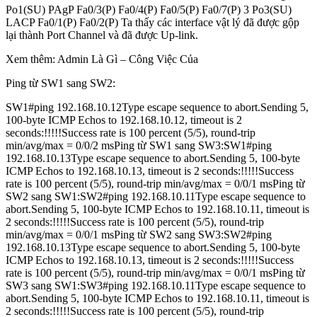
Po1(SU) PAgP Fa0/3(P) Fa0/4(P) Fa0/5(P) Fa0/7(P) 3 Po3(SU)
LACP Fa0/1(P) Fa0/2(P) Ta thấy các interface vật lý đã được gộp
lại thành Port Channel và đã được Up-link.
Xem thêm: Admin Là Gì – Công Việc Của
Ping từ SW1 sang SW2:
SW1#ping 192.168.10.12Type escape sequence to abort.Sending 5,
100-byte ICMP Echos to 192.168.10.12, timeout is 2
seconds:!!!!!Success rate is 100 percent (5/5), round-trip
min/avg/max = 0/0/2 msPing từ SW1 sang SW3:SW1#ping
192.168.10.13Type escape sequence to abort.Sending 5, 100-byte
ICMP Echos to 192.168.10.13, timeout is 2 seconds:!!!!!Success
rate is 100 percent (5/5), round-trip min/avg/max = 0/0/1 msPing từ
SW2 sang SW1:SW2#ping 192.168.10.11Type escape sequence to
abort.Sending 5, 100-byte ICMP Echos to 192.168.10.11, timeout is
2 seconds:!!!!!Success rate is 100 percent (5/5), round-trip
min/avg/max = 0/0/1 msPing từ SW2 sang SW3:SW2#ping
192.168.10.13Type escape sequence to abort.Sending 5, 100-byte
ICMP Echos to 192.168.10.13, timeout is 2 seconds:!!!!!Success
rate is 100 percent (5/5), round-trip min/avg/max = 0/0/1 msPing từ
SW3 sang SW1:SW3#ping 192.168.10.11Type escape sequence to
abort.Sending 5, 100-byte ICMP Echos to 192.168.10.11, timeout is
2 seconds:!!!!!Success rate is 100 percent (5/5), round-trip