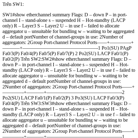
Trên SW1:
SW1#show etherchannel summary Flags: D – down P – in port-
channel I – stand-alone s – suspended H – Hot-standby (LACP
only) R – Layer3 S – Layer2 U – in use f – failed to allocate
aggregator u – unsuitable for bundling w – waiting to be aggregated
d – default portNumber of channel-groups in use: 2Number of
aggregators: 2Group Port-channel Protocol Ports——+————-+
———–+———————————————-1 Po1(SU) PAgP
Fa0/3(P) Fa0/4(P) Fa0/5(P) Fa0/7(P) 2 Po2(SU) LACP Fa0/1(P)
Fa0/2(P) Trên SW2:SW2#show etherchannel summary Flags: D –
down P – in port-channel I – stand-alone s – suspended H – Hot-
standby (LACP only) R – Layer3 S – Layer2 U – in use f – failed to
allocate aggregator u – unsuitable for bundling w – waiting to be
aggregated d – default portNumber of channel-groups in use:
2Number of aggregators: 2Group Port-channel Protocol Ports——+
————-+———–+———————————————-2
Po2(SU) LACP Fa0/1(P) Fa0/2(P) 3 Po3(SU) LACP Fa0/3(P)
Fa0/4(P) Trên SW3:SW3#show etherchannel summary Flags: D –
down P – in port-channel I – stand-alone s – suspended H – Hot-
standby (LACP only) R – Layer3 S – Layer2 U – in use f – failed to
allocate aggregator u – unsuitable for bundling w – waiting to be
aggregated d – default portNumber of channel-groups in use:
2Number of aggregators: 2Group Port-channel Protocol Ports——+
————-+———–+———————————————-1