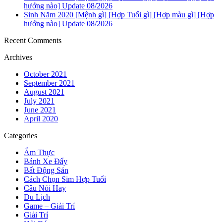
hướng nào] Update 08/2026
Sinh Năm 2020 [Mệnh gì] [Hợp Tuổi gì] [Hợp màu gì] [Hợp
hướng nào] Update 08/2026
Recent Comments
Archives
October 2021
September 2021
August 2021
July 2021
June 2021
April 2020
Categories
Ẩm Thực
Bánh Xe Đẩy
Bất Động Sản
Cách Chọn Sim Hợp Tuổi
Câu Nói Hay
Du Lịch
Game – Giải Trí
Giải Trí