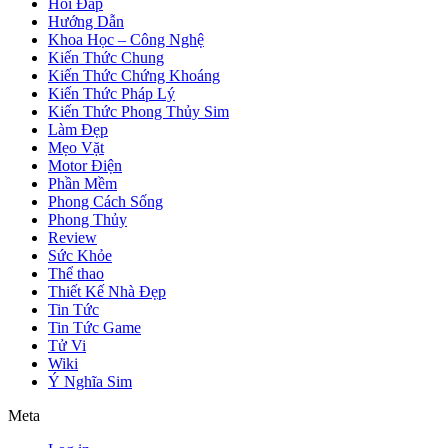
Hỏi Đáp
Hướng Dẫn
Khoa Học – Công Nghệ
Kiến Thức Chung
Kiến Thức Chứng Khoáng
Kiến Thức Pháp Lý
Kiến Thức Phong Thủy Sim
Làm Đẹp
Mẹo Vặt
Motor Điện
Phần Mềm
Phong Cách Sống
Phong Thủy
Review
Sức Khỏe
Thể thao
Thiết Kế Nhà Đẹp
Tin Tức
Tin Tức Game
Tử Vi
Wiki
Ý Nghĩa Sim
Meta