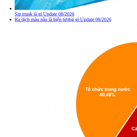
Sip trunk là gì Update 08/2026
Ra dịch màu nâu là hiện tượng gì Update 08/2026