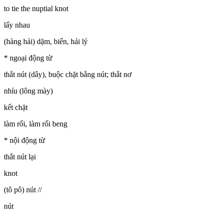
to tie the nuptial knot
lấy nhau
(hàng hải) dặm, biển, hải lý
* ngoại động từ
thắt nút (dây), buộc chặt bằng nút; thắt nơ
nhíu (lông mày)
kết chặt
làm rối, làm rối beng
* nội động từ
thắt nút lại
knot
(tô pô) nút //
nút