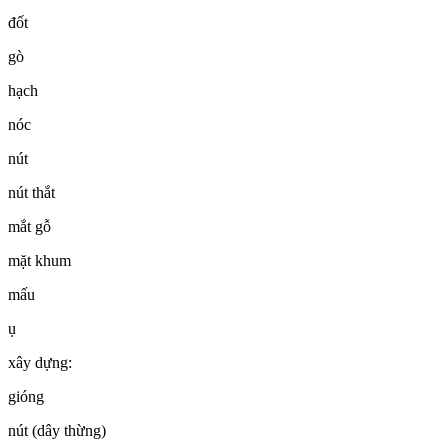
đốt
gò
hạch
nóc
nút
nút thắt
mắt gỗ
mặt khum
mấu
ụ
xây dựng:
gióng
nút (dây thừng)