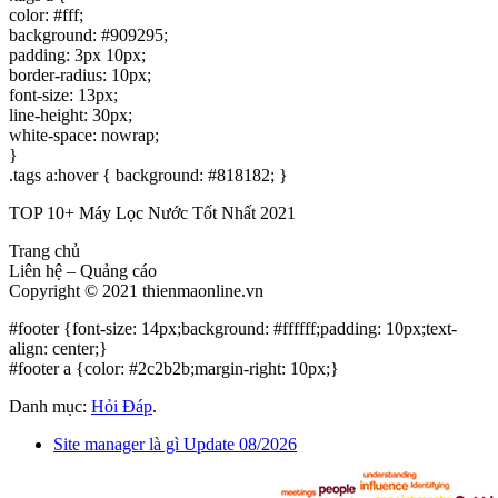
color: #fff;
background: #909295;
padding: 3px 10px;
border-radius: 10px;
font-size: 13px;
line-height: 30px;
white-space: nowrap;
}
.tags a:hover { background: #818182; }
TOP 10+ Máy Lọc Nước Tốt Nhất 2021
Trang chủ
Liên hệ – Quảng cáo
Copyright © 2021 thienmaonline.vn
#footer {font-size: 14px;background: #ffffff;padding: 10px;text-
align: center;}
#footer a {color: #2c2b2b;margin-right: 10px;}
Danh mục:
Hỏi Đáp
.
Site manager là gì Update 08/2026