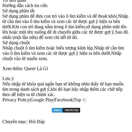
Từ liên quan
Hướng dẫn cách tra cứu
Sử dụng phím tắt
Sử dụng phím để đưa con trỏ vào ô tìm kiếm và để thoát khỏi.Nhập
từ cần tìm vào ô tìm kiếm và xem các từ được gợi ý hiện ra bên
dưới.Khi con trỏ đang nằm trong ô tìm kiếm,sử dụng phím mũi tên
lên hoặc mũi tên xuống để di chuyển giữa các từ được gợi ý.Sau đó
nhấn (một lần nữa) để xem chi tiết từ đó.
Sử dụng chuột
Nhấp chuột ô tìm kiếm hoặc biểu tượng kính lúp.Nhập từ cần tìm
vào ô tìm kiếm và xem các từ được gợi ý hiện ra bên dưới.Nhấp
chuột vào từ muốn xem.
Xem thêm: Queer Là Gì
Lưu ý
Nếu nhập từ khóa quá ngắn bạn sẽ không nhìn thấy từ bạn muốn
tìm trong danh sách gợi ý,khi đó bạn hãy nhập thêm các chữ tiếp
theo để hiện ra từ chính xác.
Privacy Policy|Google Play|Facebook|Top ↑|
Chuyên mục: Hỏi Đáp