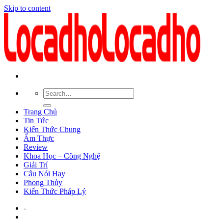
Skip to content
Trang Chủ
Tin Tức
Kiến Thức Chung
Ẩm Thực
Review
Khoa Học – Công Nghệ
Giải Trí
Câu Nói Hay
Phong Thủy
Kiến Thức Pháp Lý
-