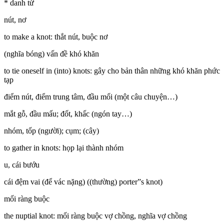
* danh từ
nút, nơ
to make a knot: thắt nút, buộc nơ
(nghĩa bóng) vấn đề khó khăn
to tie oneself in (into) knots: gây cho bản thân những khó khăn phức
tạp
điểm nút, điểm trung tâm, đầu mối (một câu chuyện…)
mắt gỗ, đầu mấu; đốt, khấc (ngón tay…)
nhóm, tốp (người); cụm; (cây)
to gather in knots: họp lại thành nhóm
u, cái bướu
cái đệm vai (để vác nặng) ((thường) porter”s knot)
mối ràng buộc
the nuptial knot: mối ràng buộc vợ chồng, nghĩa vợ chồng