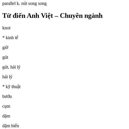
parallel k. nút song song
Từ điển Anh Việt – Chuyên ngành
knot
* kinh tế
giờ
gút
gút, hải lý
hải lý
* kỹ thuật
bướu
cụm
dặm
dặm biển