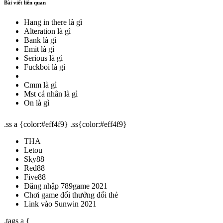
Bài viết liên quan
Hang in there là gì
Alteration là gì
Bank là gì
Emit là gì
Serious là gì
Fuckboi là gì
Cmm là gì
Mst cá nhân là gì
On là gì
.ss a {color:#eff4f9} .ss{color:#eff4f9}
THA
Letou
Sky88
Red88
Five88
Đăng nhập 789game 2021
Chơi game đổi thưởng đổi thẻ
Link vào Sunwin 2021
.tags a {